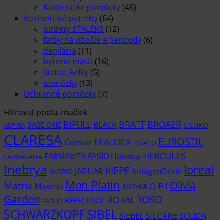
Kadernícke pomôcky
(46)
Kozmetické potreby
(64)
pinzety STALEKS
(12)
farby na obočie a peroxidy
(6)
depilácia
(11)
bylinné masti
(16)
štetce, kefky
(5)
pomôcky
(13)
Ochranné pomôcky
(7)
Filtrovať podľa značiek
BIFULL
BROAER
BRATT
BLACK
BASE ONE
C:EHKO
ASPIRA
CLARESA
EUROSTIL
EFALOCK
Comair
ESSACO
HERCULES
FARMAVITA
Hairway
FASIO
FARMAVAITA
Inebrya
loreal
KIEPE
KolagenDrink
JAGUAR
INGRID
Mon Platin
Olivia
Matrix
Maxima
O-P-I
MOYRA
Garden
RO.IAL
ROSO
REFECTOCIL
PAPILIO
SCHWARZKOPF
SIBEL
SIEBEL
SILCARE
SOLIDA