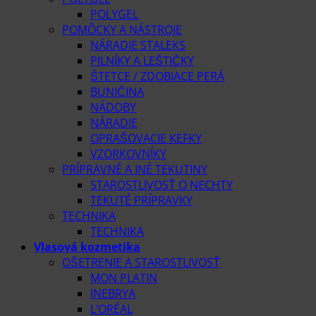
POLYGEL
POMÔCKY A NÁSTROJE
NÁRADIE STALEKS
PILNÍKY A LEŠTIČKY
ŠTETCE / ZDOBIACE PERÁ
BUNIČINA
NÁDOBY
NÁRADIE
OPRAŠOVACIE KEFKY
VZORKOVNÍKY
PRÍPRAVNÉ A INÉ TEKUTINY
STAROSTLIVOSŤ O NECHTY
TEKUTÉ PRÍPRAVKY
TECHNIKA
TECHNIKA
Vlasová kozmetika
OŠETRENIE A STAROSTLIVOSŤ
MON PLATIN
INEBRYA
L’ORÉAL