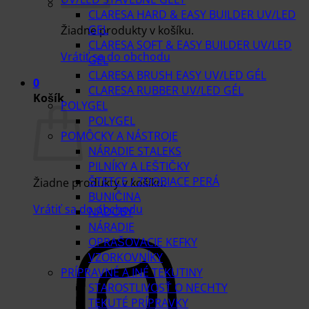
CLARESA HARD & EASY BUILDER UV/LED
GEL
Žiadne produkty v košíku.
CLARESA SOFT & EASY BUILDER UV/LED
Vrátiť sa do obchodu
GEL
CLARESA BRUSH EASY UV/LED GÉL
0
CLARESA RUBBER UV/LED GÉL
Košík
POLYGEL
POLYGEL
POMÔCKY A NÁSTROJE
NÁRADIE STALEKS
PILNÍKY A LEŠTIČKY
ŠTETCE / ZDOBIACE PERÁ
Žiadne produkty v košíku.
BUNIČINA
Vrátiť sa do obchodu
NÁDOBY
NÁRADIE
OPRAŠOVACIE KEFKY
VZORKOVNÍKY
PRÍPRAVNÉ A INÉ TEKUTINY
STAROSTLIVOSŤ O NECHTY
TEKUTÉ PRÍPRAVKY