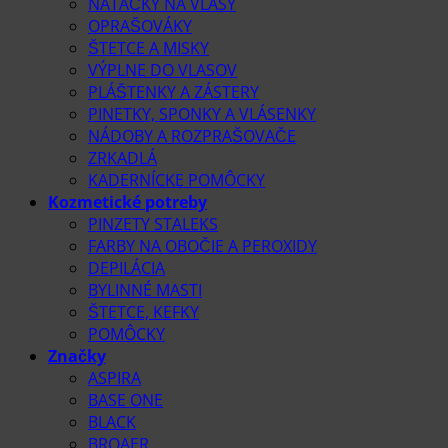
NATÁČKY NA VLASY
OPRAŠOVÁKY
ŠTETCE A MISKY
VÝPLNE DO VLASOV
PLÁŠTENKY A ZÁSTERY
PINETKY, SPONKY A VLÁSENKY
NÁDOBY A ROZPRAŠOVAČE
ZRKADLÁ
KADERNÍCKE POMÔCKY
Kozmetické potreby
PINZETY STALEKS
FARBY NA OBOČIE A PEROXIDY
DEPILÁCIA
BYLINNÉ MASTI
ŠTETCE, KEFKY
POMÔCKY
Značky
ASPIRA
BASE ONE
BLACK
BROAER