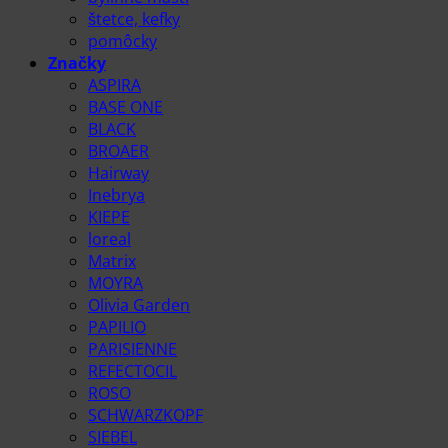
štetce, kefky
pomôcky
Značky
ASPIRA
BASE ONE
BLACK
BROAER
Hairway
Inebrya
KIEPE
loreal
Matrix
MOYRA
Olivia Garden
PAPILIO
PARISIENNE
REFECTOCIL
ROSO
SCHWARZKOPF
SIEBEL