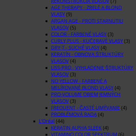
REKONŠTRUKCIA VLASOV
(7)
AGE THERAPY - ZRELÉ A BLOND
VLASY
(9)
ARGAN AGE - PROTI STARNUTIU
VLASOV
(5)
COLOR - FARBENÉ VLASY
(3)
CURLY PLUS - KUČERAVÉ VLASY
(3)
DRY-T - SUCHÉ VLASY
(4)
KERATÍN - OBNOVA ŠTRUKTÚRY
VLASOV
(4)
LISS-PRO - VYHLADENIE ŠTRUKTÚRY
VLASOV
(3)
NO YELLOW - FARBENÉ A
MELÍROVANÉ BLOND VLASY
(4)
PRO-VOLUME OBJEM JEMNÝCH
VLASOV
(3)
FREQUENT - ČASTÉ UMÝVANIE
(4)
PROBLÉMOVÁ RADA
(4)
L’Oréal
(44)
KERATIN ALPHA SLEEK
(4)
VITAMINO COLOR SPEKTRUM
(6)