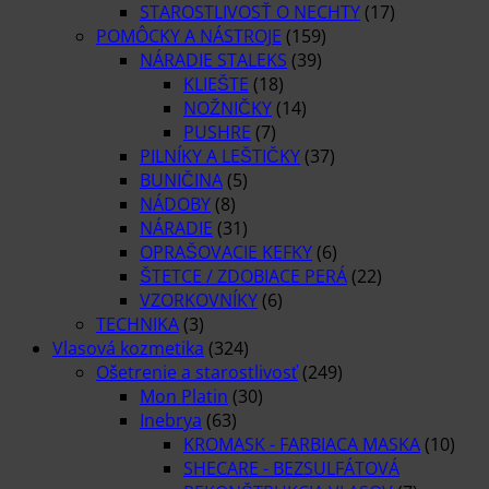
STAROSTLIVOSŤ O NECHTY
(17)
POMÔCKY A NÁSTROJE
(159)
NÁRADIE STALEKS
(39)
KLIEŠTE
(18)
NOŽNIČKY
(14)
PUSHRE
(7)
PILNÍKY A LEŠTIČKY
(37)
BUNIČINA
(5)
NÁDOBY
(8)
NÁRADIE
(31)
OPRAŠOVACIE KEFKY
(6)
ŠTETCE / ZDOBIACE PERÁ
(22)
VZORKOVNÍKY
(6)
TECHNIKA
(3)
Vlasová kozmetika
(324)
Ošetrenie a starostlivosť
(249)
Mon Platin
(30)
Inebrya
(63)
KROMASK - FARBIACA MASKA
(10)
SHECARE - BEZSULFÁTOVÁ