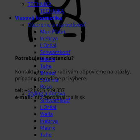
TECHNIKA
TECHNIKA
Vlasová kozmetika
Ošetrenie a starostlivosť
Mon Platin
Inebrya
L’Oréal
Schwarzkopf
Potrebujete asistenciu?
Matrix
Tahe
Kontaktujte nás a radi vám odpovieme na otázky,
Broaer
prípadne poradíme pri výbere.
Subrina
Roso
tel:
+421 905 509 337
Styling a úprava
e-mail:
info@profihairnails.sk
Schwarzkopf
L’Oréal
Wella
Inebrya
Matrix
Tahe