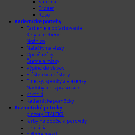
Subrina
Broaer
Roso
Kadernícke potreby
Farbenie a odfarbovanie
Kefy a hrebene
Nožnice
Natáčky na vlasy
Oprašováky
Štetce a misky
Výplne do vlasov
Pláštenky a zástery
Pinetky, sponky a vlásenky
Nádoby a rozprašovače
Zrkadlá
Kadernícke pomôcky
Kozmetické potreby
pinzety STALEKS
farby na obočie a peroxidy
depilácia
bylinné masti