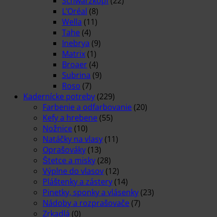
Schwarzkopf
(22)
L’Oréal
(8)
Wella
(11)
Tahe
(4)
Inebrya
(9)
Matrix
(1)
Broaer
(4)
Subrina
(9)
Roso
(7)
Kadernícke potreby
(229)
Farbenie a odfarbovanie
(20)
Kefy a hrebene
(55)
Nožnice
(10)
Natáčky na vlasy
(11)
Oprašováky
(13)
Štetce a misky
(28)
Výplne do vlasov
(12)
Pláštenky a zástery
(14)
Pinetky, sponky a vlásenky
(23)
Nádoby a rozprašovače
(7)
Zrkadlá
(0)