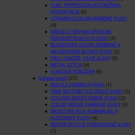
CURL EXPRESSION-INTENZÍVNA
HYDRATÁCIA
(6)
VITAMINO COLOR-FARBENÉ VLASY
(4)
ABSOLUT REPAIR LIPIDIUM-
REKONŠTRUKCIA VLASOV
(3)
BLONDIFIER-SILVER-FARBENÉ A
MELÍROVANÉ BLOND VLASY
(2)
PRO LONGER- DLHÉ VLASY
(5)
METAL DETOX
(4)
VLASOVÁ POKOŽKA
(6)
Schwarzkopf
(27)
INDOLA FARBIACA PENA
(1)
TIME RESTORE Q10 ZRELÉ VLASY
(3)
VOLUME BOOST-JEMNÉ VLASY
(2)
COLOR FREEZE-FARBENÉ VLASY
(5)
MOISTURE KICK-NORMÁLNE A
KUČERAVÉ VLASY
(4)
REPAIR RESCUE-POŠKODENÉ VLASY
(7)