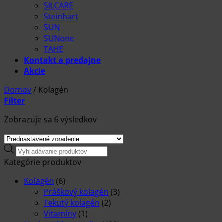
SILCARE
Steinhart
SUN
SUNone
TAHE
Kontakt a predajne
Akcie
Domov
/
Kolagén
Filter
Zobrazuje sa 6 výsledkov
Products
search
Kategórie produktov
Kolagén
(6)
Práškový kolagén
(3)
Tekutý kolagén
(2)
Vitamíny
(1)