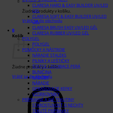
CLARESA HARD & EASY BUILDER UV/LED
GEL
Žiadne produkty v košíku.
CLARESA SOFT & EASY BUILDER UV/LED
Vrátiť sa do obchodu
GEL
CLARESA BRUSH EASY UV/LED GÉL
0
CLARESA RUBBER UV/LED GÉL
Košík
POLYGEL
POLYGEL
POMÔCKY A NÁSTROJE
NÁRADIE STALEKS
PILNÍKY A LEŠTIČKY
ŠTETCE / ZDOBIACE PERÁ
Žiadne produkty v košíku.
BUNIČINA
Vrátiť sa do obchodu
NÁDOBY
NÁRADIE
OPRAŠOVACIE KEFKY
VZORKOVNÍKY
PRÍPRAVNÉ A INÉ TEKUTINY
STAROSTLIVOSŤ O NECHTY
TEKUTÉ PRÍPRAVKY