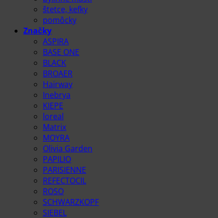
štetce, kefky
pomôcky
Značky
ASPIRA
BASE ONE
BLACK
BROAER
Hairway
Inebrya
KIEPE
loreal
Matrix
MOYRA
Olivia Garden
PAPILIO
PARISIENNE
REFECTOCIL
ROSO
SCHWARZKOPF
SIEBEL