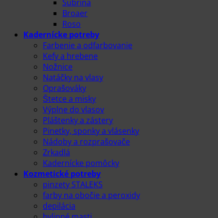
Subrina
Broaer
Roso
Kadernícke potreby
Farbenie a odfarbovanie
Kefy a hrebene
Nožnice
Natáčky na vlasy
Oprašováky
Štetce a misky
Výplne do vlasov
Pláštenky a zástery
Pinetky, sponky a vlásenky
Nádoby a rozprašovače
Zrkadlá
Kadernícke pomôcky
Kozmetické potreby
pinzety STALEKS
farby na obočie a peroxidy
depilácia
bylinné masti