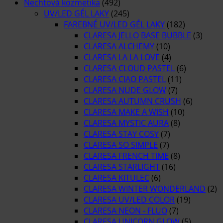
Nechtová kozmetika
(492)
UV/LED GÉL LAKY
(245)
FAREBNÉ UV/LED GÉL LAKY
(182)
CLARESA JELLO BASE BUBBLE
(3)
CLARESA ALCHEMY
(10)
CLARESA LA LA LOVE
(4)
CLARESA CLOUD PASTEL
(6)
CLARESA CIAO PASTEL
(11)
CLARESA NUDE GLOW
(7)
CLARESA AUTUMN CRUSH
(6)
CLARESA MAKE A WISH
(10)
CLARESA MYSTIC AURA
(8)
CLARESA STAY COSY
(7)
CLARESA SO SIMPLE
(7)
CLARESA FRENCH TIME
(8)
CLARESA STARLIGHT
(16)
CLARESA KITULEC
(6)
CLARESA WINTER WONDERLAND
(2)
CLARESA UV/LED COLOR
(19)
CLARESA NEON - FLUO
(7)
CLARESA UNICORN GLOW
(5)