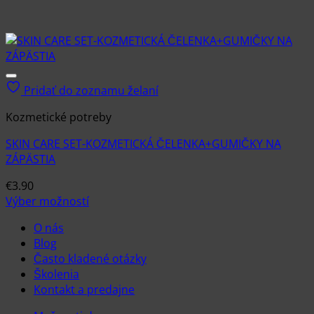
Pridať do zoznamu želaní
Kozmetické potreby
SKIN CARE SET-KOZMETICKÁ ČELENKA+GUMIČKY NA
ZÁPÄSTIA
€
3.90
Výber možností
Tento
O nás
produkt
Blog
má
Často kladené otázky
viacero
Školenia
variantov.
Kontakt a predajne
Možnosti
si