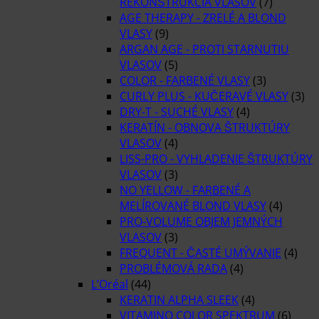
REKONŠTRUKCIA VLASOV
(7)
AGE THERAPY - ZRELÉ A BLOND
VLASY
(9)
ARGAN AGE - PROTI STARNUTIU
VLASOV
(5)
COLOR - FARBENÉ VLASY
(3)
CURLY PLUS - KUČERAVÉ VLASY
(3)
DRY-T - SUCHÉ VLASY
(4)
KERATÍN - OBNOVA ŠTRUKTÚRY
VLASOV
(4)
LISS-PRO - VYHLADENIE ŠTRUKTÚRY
VLASOV
(3)
NO YELLOW - FARBENÉ A
MELÍROVANÉ BLOND VLASY
(4)
PRO-VOLUME OBJEM JEMNÝCH
VLASOV
(3)
FREQUENT - ČASTÉ UMÝVANIE
(4)
PROBLÉMOVÁ RADA
(4)
L’Oréal
(44)
KERATIN ALPHA SLEEK
(4)
VITAMINO COLOR SPEKTRUM
(6)