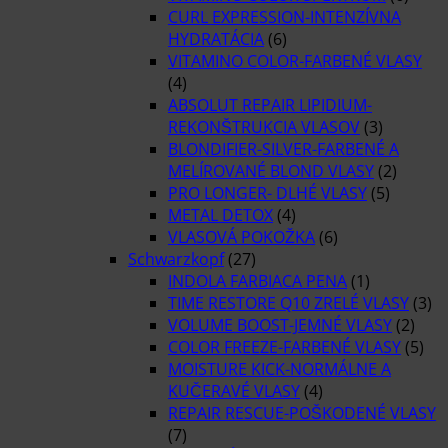
CURL EXPRESSION-INTENZÍVNA
HYDRATÁCIA
(6)
VITAMINO COLOR-FARBENÉ VLASY
(4)
ABSOLUT REPAIR LIPIDIUM-
REKONŠTRUKCIA VLASOV
(3)
BLONDIFIER-SILVER-FARBENÉ A
MELÍROVANÉ BLOND VLASY
(2)
PRO LONGER- DLHÉ VLASY
(5)
METAL DETOX
(4)
VLASOVÁ POKOŽKA
(6)
Schwarzkopf
(27)
INDOLA FARBIACA PENA
(1)
TIME RESTORE Q10 ZRELÉ VLASY
(3)
VOLUME BOOST-JEMNÉ VLASY
(2)
COLOR FREEZE-FARBENÉ VLASY
(5)
MOISTURE KICK-NORMÁLNE A
KUČERAVÉ VLASY
(4)
REPAIR RESCUE-POŠKODENÉ VLASY
(7)