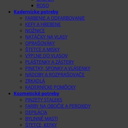
ROSO
Kadernícke potreby
FARBENIE A ODFARBOVANIE
KEFY A HREBENE
NOŽNICE
NATÁČKY NA VLASY
OPRAŠOVÁKY
ŠTETCE A MISKY
VÝPLNE DO VLASOV
PLÁŠTENKY A ZÁSTERY
PINETKY, SPONKY A VLÁSENKY
NÁDOBY A ROZPRAŠOVAČE
ZRKADLÁ
KADERNÍCKE POMÔCKY
Kozmetické potreby
PINZETY STALEKS
FARBY NA OBOČIE A PEROXIDY
DEPILÁCIA
BYLINNÉ MASTI
ŠTETCE, KEFKY