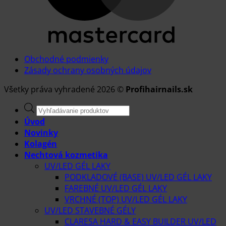
Obchodné podmienky
Zásady ochrany osobných údajov
Všetky práva vyhradené 2026 ©
Profihairnails.sk
Products
search
Úvod
Novinky
Kolagén
Nechtová kozmetika
UV/LED GÉL LAKY
PODKLADOVÉ (BASE) UV/LED GÉL LAKY
FAREBNÉ UV/LED GÉL LAKY
VRCHNÉ (TOP) UV/LED GÉL LAKY
UV/LED STAVEBNÉ GÉLY
CLARESA HARD & EASY BUILDER UV/LED