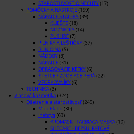
STAROSTLIVOSŤ O NECHTY
(17)
POMÔCKY A NÁSTROJE
(159)
NÁRADIE STALEKS
(39)
KLIEŠTE
(18)
NOŽNIČKY
(14)
PUSHRE
(7)
PILNÍKY A LEŠTIČKY
(37)
BUNIČINA
(5)
NÁDOBY
(8)
NÁRADIE
(31)
OPRAŠOVACIE KEFKY
(6)
ŠTETCE / ZDOBIACE PERÁ
(22)
VZORKOVNÍKY
(6)
TECHNIKA
(3)
Vlasová kozmetika
(324)
Ošetrenie a starostlivosť
(249)
Mon Platin
(30)
Inebrya
(63)
KROMASK - FARBIACA MASKA
(10)
SHECARE - BEZSULFÁTOVÁ