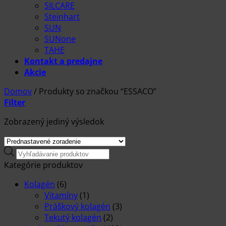
SILCARE
Steinhart
SUN
SUNone
TAHE
Kontakt a predajne
Akcie
Domov
/
Produkty so značkou “ESSACO”
Filter
Zobrazený jediný výsledok
Products
search
Kategórie produktov
Kolagén
(6)
Vitamíny
(1)
Práškový kolagén
(3)
Tekutý kolagén
(2)