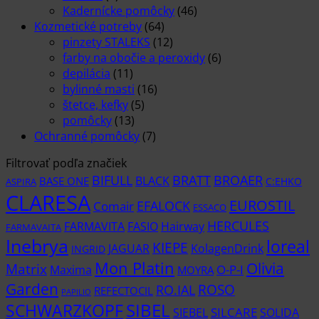
Kadernícke pomôcky
(46)
Kozmetické potreby
(64)
pinzety STALEKS
(12)
farby na obočie a peroxidy
(6)
depilácia
(11)
bylinné masti
(16)
štetce, kefky
(5)
pomôcky
(13)
Ochranné pomôcky
(7)
Filtrovať podľa značiek
BIFULL
BROAER
BRATT
BLACK
BASE ONE
C:EHKO
ASPIRA
CLARESA
EUROSTIL
EFALOCK
Comair
ESSACO
HERCULES
FARMAVITA
Hairway
FASIO
FARMAVAITA
Inebrya
loreal
KIEPE
KolagenDrink
JAGUAR
INGRID
Mon Platin
Olivia
Matrix
Maxima
O-P-I
MOYRA
Garden
RO.IAL
ROSO
REFECTOCIL
PAPILIO
SCHWARZKOPF
SIBEL
SIEBEL
SILCARE
SOLIDA