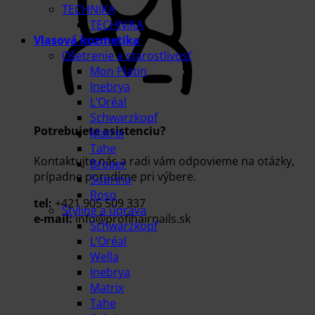
TECHNIKA
TECHNIKA
Vlasová kozmetika
Ošetrenie a starostlivosť
Mon Platin
Inebrya
L’Oréal
Schwarzkopf
Potrebujete asistenciu?
Matrix
Tahe
Kontaktujte nás a radi vám odpovieme na otázky,
Broaer
prípadne poradíme pri výbere.
Subrina
Roso
tel:
+421 905 509 337
Styling a úprava
e-mail:
info@profihairnails.sk
Schwarzkopf
L’Oréal
Wella
Inebrya
Matrix
Tahe