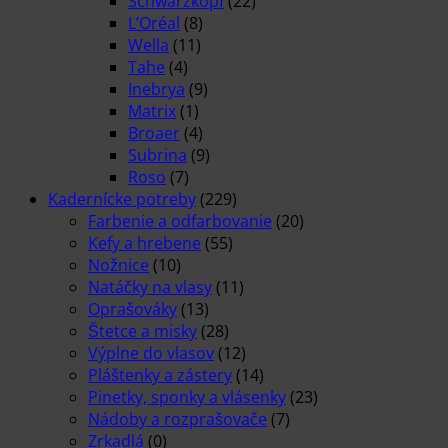
Schwarzkopf
(22)
L’Oréal
(8)
Wella
(11)
Tahe
(4)
Inebrya
(9)
Matrix
(1)
Broaer
(4)
Subrina
(9)
Roso
(7)
Kadernícke potreby
(229)
Farbenie a odfarbovanie
(20)
Kefy a hrebene
(55)
Nožnice
(10)
Natáčky na vlasy
(11)
Oprašováky
(13)
Štetce a misky
(28)
Výplne do vlasov
(12)
Pláštenky a zástery
(14)
Pinetky, sponky a vlásenky
(23)
Nádoby a rozprašovače
(7)
Zrkadlá
(0)