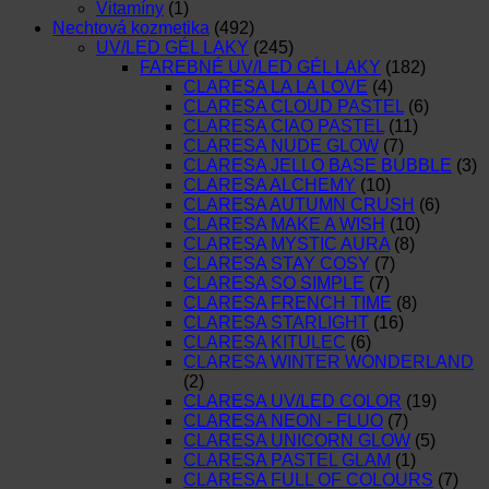
Vitamíny
(1)
Nechtová kozmetika
(492)
UV/LED GÉL LAKY
(245)
FAREBNÉ UV/LED GÉL LAKY
(182)
CLARESA LA LA LOVE
(4)
CLARESA CLOUD PASTEL
(6)
CLARESA CIAO PASTEL
(11)
CLARESA NUDE GLOW
(7)
CLARESA JELLO BASE BUBBLE
(3)
CLARESA ALCHEMY
(10)
CLARESA AUTUMN CRUSH
(6)
CLARESA MAKE A WISH
(10)
CLARESA MYSTIC AURA
(8)
CLARESA STAY COSY
(7)
CLARESA SO SIMPLE
(7)
CLARESA FRENCH TIME
(8)
CLARESA STARLIGHT
(16)
CLARESA KITULEC
(6)
CLARESA WINTER WONDERLAND
(2)
CLARESA UV/LED COLOR
(19)
CLARESA NEON - FLUO
(7)
CLARESA UNICORN GLOW
(5)
CLARESA PASTEL GLAM
(1)
CLARESA FULL OF COLOURS
(7)