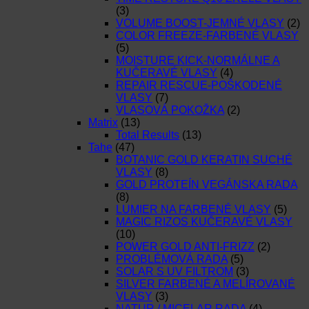
(3)
VOLUME BOOST-JEMNÉ VLASY
(2)
COLOR FREEZE-FARBENÉ VLASY
(5)
MOISTURE KICK-NORMÁLNE A
KUČERAVÉ VLASY
(4)
REPAIR RESCUE-POŠKODENÉ
VLASY
(7)
VLASOVÁ POKOŽKA
(2)
Matrix
(13)
Total Results
(13)
Tahe
(47)
BOTANIC GOLD KERATIN SUCHÉ
VLASY
(8)
GOLD PROTEÍN VEGÁNSKA RADA
(8)
LUMIER NA FARBENÉ VLASY
(5)
MAGIC RIZOS KUČERAVÉ VLASY
(10)
POWER GOLD ANTI-FRIZZ
(2)
PROBLÉMOVÁ RADA
(5)
SOLAR S UV FILTROM
(3)
SILVER FARBENÉ A MELÍROVANÉ
VLASY
(3)
NATUR / MICELAR RADA
(4)