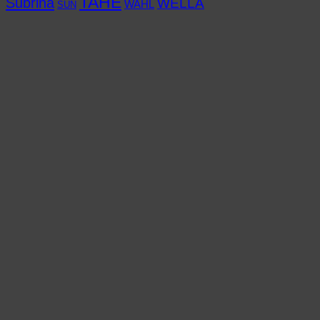
TAHE
Subrina
WELLA
WAHL
SUN