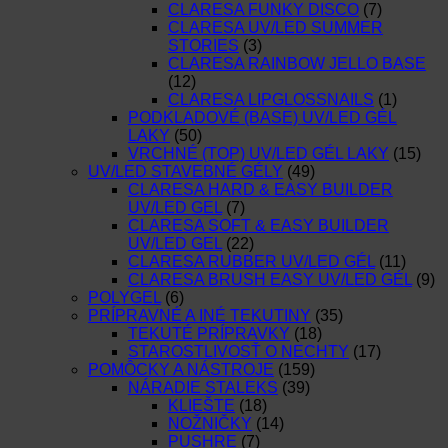
CLARESA FUNKY DISCO
(7)
CLARESA UV/LED SUMMER
STORIES
(3)
CLARESA RAINBOW JELLO BASE
(12)
CLARESA LIPGLOSSNAILS
(1)
PODKLADOVÉ (BASE) UV/LED GÉL
LAKY
(50)
VRCHNÉ (TOP) UV/LED GÉL LAKY
(15)
UV/LED STAVEBNÉ GÉLY
(49)
CLARESA HARD & EASY BUILDER
UV/LED GEL
(7)
CLARESA SOFT & EASY BUILDER
UV/LED GEL
(22)
CLARESA RUBBER UV/LED GÉL
(11)
CLARESA BRUSH EASY UV/LED GÉL
(9)
POLYGEL
(6)
PRÍPRAVNÉ A INÉ TEKUTINY
(35)
TEKUTÉ PRÍPRAVKY
(18)
STAROSTLIVOSŤ O NECHTY
(17)
POMÔCKY A NÁSTROJE
(159)
NÁRADIE STALEKS
(39)
KLIEŠTE
(18)
NOŽNIČKY
(14)
PUSHRE
(7)