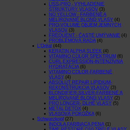
LISS-PRO - VYHLADENIE
ŠTRUKTÚRY VLASOV
(3)
NO YELLOW - FARBENÉ A
MELÍROVANÉ BLOND VLASY
(4)
PRO-VOLUME OBJEM JEMNÝCH
VLASOV
(3)
FREQUENT - ČASTÉ UMÝVANIE
(4)
PROBLÉMOVÁ RADA
(4)
L’Oréal
(44)
KERATIN ALPHA SLEEK
(4)
VITAMINO COLOR SPEKTRUM
(6)
CURL EXPRESSION-INTENZÍVNA
HYDRATÁCIA
(6)
VITAMINO COLOR-FARBENÉ
VLASY
(4)
ABSOLUT REPAIR LIPIDIUM-
REKONŠTRUKCIA VLASOV
(3)
BLONDIFIER-SILVER-FARBENÉ A
MELÍROVANÉ BLOND VLASY
(2)
PRO LONGER- DLHÉ VLASY
(5)
METAL DETOX
(4)
VLASOVÁ POKOŽKA
(6)
Schwarzkopf
(27)
INDOLA FARBIACA PENA
(1)
TIME RESTORE Q10 ZRELÉ VLASY