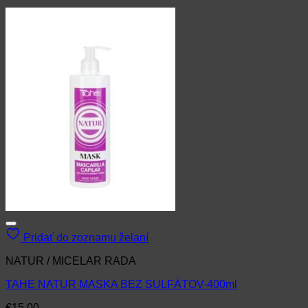
Pridať do zoznamu želaní
NATUR / MICELAR RADA
TAHE NATUR MASKA BEZ SULFÁTOV-400ml
€
15.00