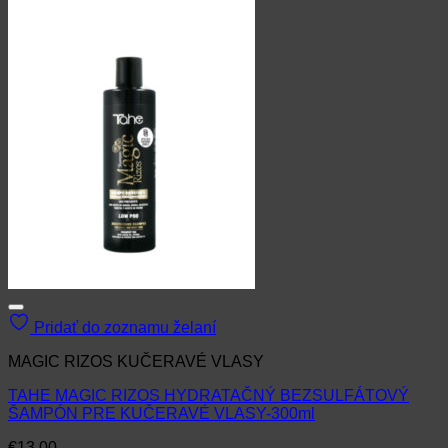
Pridať do zoznamu želaní
MAGIC RIZOS KUČERAVÉ VLASY
TAHE MAGIC RIZOS HYDRATAČNÝ BEZSULFÁTOVÝ
ŠAMPÓN PRE KUČERAVÉ VLASY-300ml
€
13.00