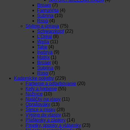
Broaer
(7)
FarmaVita
(4)
Subrina
(10)
Roso
(4)
Styling a úprava
(75)
Schwarzkopf
(22)
L’Oréal
(8)
Wella
(11)
Tahe
(4)
Inebrya
(9)
Matrix
(1)
Broaer
(4)
Subrina
(9)
Roso
(7)
Kadernícke potreby
(229)
Farbenie a odfarbovanie
(20)
Kefy a hrebene
(55)
Nožnice
(10)
Natáčky na vlasy
(11)
Oprašováky
(13)
Štetce a misky
(28)
Výplne do vlasov
(12)
Pláštenky a zástery
(14)
Pinetky, sponky a vlásenky
(23)