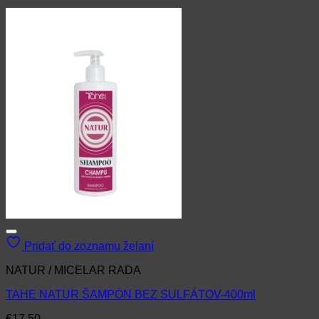
Pridať do zoznamu želaní
NATUR / MICELAR RADA
TAHE NATUR ŠAMPÓN BEZ SULFÁTOV-400ml
€
17.50