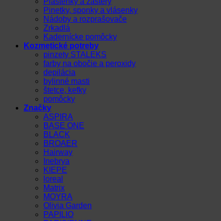
Pláštenky a zástery
Pinetky, sponky a vlásenky
Nádoby a rozprašovače
Zrkadlá
Kadernícke pomôcky
Kozmetické potreby
pinzety STALEKS
farby na obočie a peroxidy
depilácia
bylinné masti
štetce, kefky
pomôcky
Značky
ASPIRA
BASE ONE
BLACK
BROAER
Hairway
Inebrya
KIEPE
loreal
Matrix
MOYRA
Olivia Garden
PAPILIO