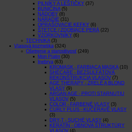
PILNÍKY A LEŠTIČKY
(37)
BUNIČINA
(5)
NÁDOBY
(8)
NÁRADIE
(31)
OPRAŠOVACIE KEFKY
(6)
ŠTETCE / ZDOBIACE PERÁ
(22)
VZORKOVNÍKY
(6)
TECHNIKA
(3)
Vlasová kozmetika
(324)
Ošetrenie a starostlivosť
(249)
Mon Platin
(30)
Inebrya
(63)
KROMASK - FARBIACA MASKA
(10)
SHECARE - BEZSULFÁTOVÁ
REKONŠTRUKCIA VLASOV
(7)
AGE THERAPY - ZRELÉ A BLOND
VLASY
(9)
ARGAN AGE - PROTI STARNUTIU
VLASOV
(5)
COLOR - FARBENÉ VLASY
(3)
CURLY PLUS - KUČERAVÉ VLASY
(3)
DRY-T - SUCHÉ VLASY
(4)
KERATÍN - OBNOVA ŠTRUKTÚRY
VLASOV
(4)