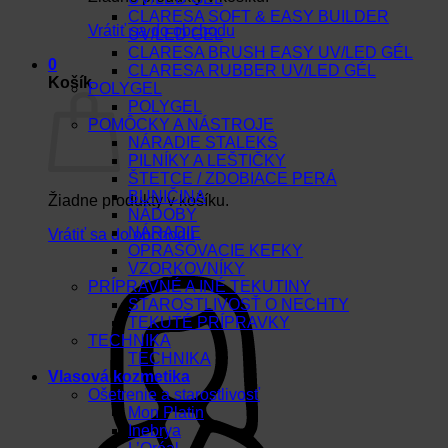
CLARESA SOFT & EASY BUILDER
Vrátiť sa do obchodu
UV/LED GEL
CLARESA BRUSH EASY UV/LED GÉL
0
CLARESA RUBBER UV/LED GÉL
Košík
POLYGEL
POLYGEL
POMÔCKY A NÁSTROJE
NÁRADIE STALEKS
PILNÍKY A LEŠTIČKY
ŠTETCE / ZDOBIACE PERÁ
BUNIČINA
Žiadne produkty v košíku.
NÁDOBY
NÁRADIE
Vrátiť sa do obchodu
OPRAŠOVACIE KEFKY
VZORKOVNÍKY
PRÍPRAVNÉ A INÉ TEKUTINY
STAROSTLIVOSŤ O NECHTY
TEKUTÉ PRÍPRAVKY
TECHNIKA
TECHNIKA
Vlasová kozmetika
Ošetrenie a starostlivosť
Mon Platin
Inebrya