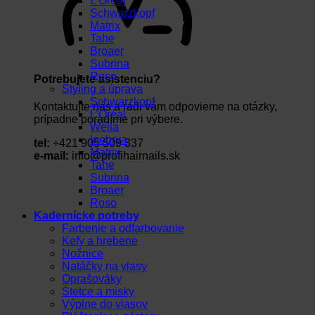
L’Oréal
Schwarzkopf
Matrix
Tahe
Broaer
Subrina
Roso
Potrebujete asistenciu?
Styling a úprava
Schwarzkopf
Kontaktujte nás a radi vám odpovieme na otázky,
L’Oréal
prípadne poradíme pri výbere.
Wella
Inebrya
tel:
+421 905 509 337
Matrix
e-mail:
info@profihairnails.sk
Tahe
Subrina
Broaer
Roso
Kadernícke potreby
Farbenie a odfarbovanie
Kefy a hrebene
Nožnice
Natáčky na vlasy
Oprašováky
Štetce a misky
Výplne do vlasov