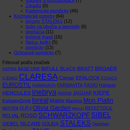
Nádoby a rozprašovače
(7)
Zrkadlá
(0)
Kadernícke pomôcky
(46)
Kozmetické potreby
(64)
pinzety STALEKS
(12)
farby na obočie a peroxidy
(6)
depilácia
(11)
bylinné masti
(16)
štetce, kefky
(5)
pomôcky
(13)
Ochranné pomôcky
(7)
Filtrovať podľa značiek
BIFULL
BROAER
BRATT
BLACK
BASE ONE
ASPIRA
CLARESA
EFALOCK
Comair
C:EHKO
ESSACO
EUROSTIL
FARMAVITA
Hairway
FASIO
FARMAVAITA
Inebrya
KIEPE
HERCULES
JAGUAR
INGRID
loreal
Mon Platin
Matrix
KolagenDrink
Maxima
Olivia Garden
O-P-I
MOYRA
REFECTOCIL
PAPILIO
SCHWARZKOPF
SIBEL
RO.IAL
ROSO
STALEKS
SIEBEL
SILCARE
SOLIDA
Steinhart