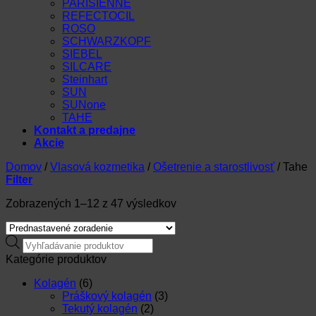
PARISIENNE
REFECTOCIL
ROSO
SCHWARZKOPF
SIEBEL
SILCARE
Steinhart
SUN
SUNone
TAHE
Kontakt a predajne
Akcie
Domov
/
Vlasová kozmetika
/
Ošetrenie a starostlivosť
/
Tahe
Filter
Zobrazených 1–12 z 47 výsledkov
Products
search
Kategórie produktov
Kolagén
(6)
Práškový kolagén
(3)
Tekutý kolagén
(2)