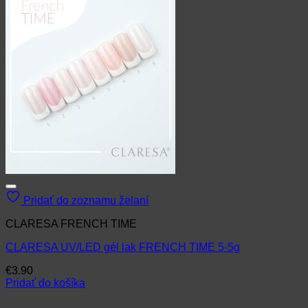
Pridať do zoznamu želaní
CLARESA FRENCH TIME
CLARESA UV/LED gél lak FRENCH TIME 5-5g
€
3.90
Pridať do košíka