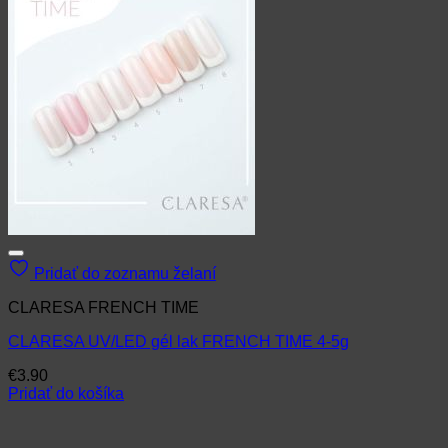
Pridať do zoznamu želaní
CLARESA FRENCH TIME
CLARESA UV/LED gél lak FRENCH TIME 4-5g
€
3.90
Pridať do košíka