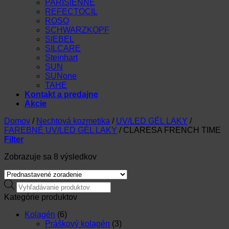
PARISIENNE
REFECTOCIL
ROSO
SCHWARZKOPF
SIEBEL
SILCARE
Steinhart
SUN
SUNone
TAHE
Kontakt a predajne
Akcie
Domov
/
Nechtová kozmetika
/
UV/LED GÉL LAKY
/
FAREBNÉ UV/LED GÉL LAKY
/
CLARESA FRENCH TIME
Filter
Zobrazuje sa 8 výsledkov
Products
search
Kategórie produktov
Kolagén
(6)
Práškový kolagén
(3)