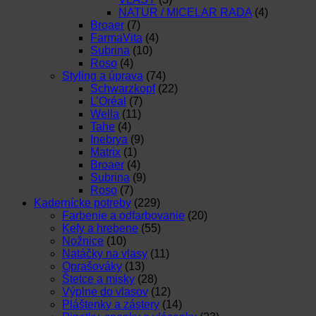
NATUR / MICELAR RADA
(4)
Broaer
(7)
FarmaVita
(4)
Subrina
(10)
Roso
(4)
Styling a úprava
(74)
Schwarzkopf
(22)
L’Oréal
(7)
Wella
(11)
Tahe
(4)
Inebrya
(9)
Matrix
(1)
Broaer
(4)
Subrina
(9)
Roso
(7)
Kadernícke potreby
(229)
Farbenie a odfarbovanie
(20)
Kefy a hrebene
(55)
Nožnice
(10)
Natáčky na vlasy
(11)
Oprašováky
(13)
Štetce a misky
(28)
Výplne do vlasov
(12)
Pláštenky a zástery
(14)