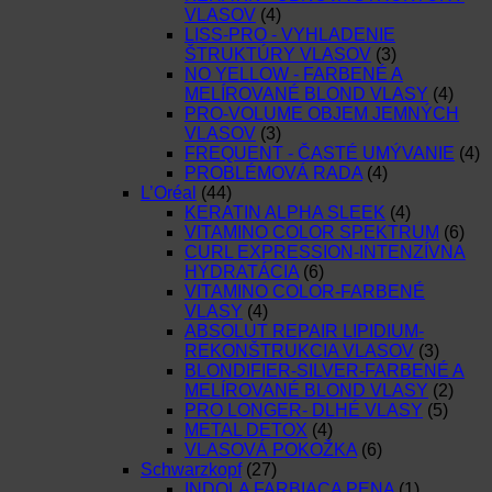
VLASOV
(4)
LISS-PRO - VYHLADENIE
ŠTRUKTÚRY VLASOV
(3)
NO YELLOW - FARBENÉ A
MELÍROVANÉ BLOND VLASY
(4)
PRO-VOLUME OBJEM JEMNÝCH
VLASOV
(3)
FREQUENT - ČASTÉ UMÝVANIE
(4)
PROBLÉMOVÁ RADA
(4)
L’Oréal
(44)
KERATIN ALPHA SLEEK
(4)
VITAMINO COLOR SPEKTRUM
(6)
CURL EXPRESSION-INTENZÍVNA
HYDRATÁCIA
(6)
VITAMINO COLOR-FARBENÉ
VLASY
(4)
ABSOLUT REPAIR LIPIDIUM-
REKONŠTRUKCIA VLASOV
(3)
BLONDIFIER-SILVER-FARBENÉ A
MELÍROVANÉ BLOND VLASY
(2)
PRO LONGER- DLHÉ VLASY
(5)
METAL DETOX
(4)
VLASOVÁ POKOŽKA
(6)
Schwarzkopf
(27)
INDOLA FARBIACA PENA
(1)