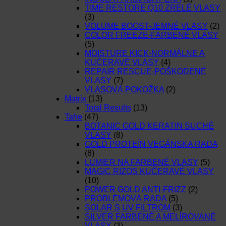
TIME RESTORE Q10 ZRELÉ VLASY
(3)
VOLUME BOOST-JEMNÉ VLASY
(2)
COLOR FREEZE-FARBENÉ VLASY
(5)
MOISTURE KICK-NORMÁLNE A
KUČERAVÉ VLASY
(4)
REPAIR RESCUE-POŠKODENÉ
VLASY
(7)
VLASOVÁ POKOŽKA
(2)
Matrix
(13)
Total Results
(13)
Tahe
(47)
BOTANIC GOLD KERATIN SUCHÉ
VLASY
(8)
GOLD PROTEÍN VEGÁNSKA RADA
(8)
LUMIER NA FARBENÉ VLASY
(5)
MAGIC RIZOS KUČERAVÉ VLASY
(10)
POWER GOLD ANTI-FRIZZ
(2)
PROBLÉMOVÁ RADA
(5)
SOLAR S UV FILTROM
(3)
SILVER FARBENÉ A MELÍROVANÉ
VLASY
(3)