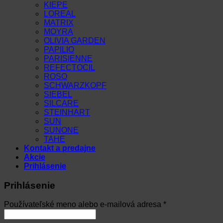
KIEPE
LOREAL
MATRIX
MOYRA
OLIVIA GARDEN
PAPILIO
PARISIENNE
REFECTOCIL
ROSO
SCHWARZKOPF
SIEBEL
SILCARE
STEINHART
SUN
SUNONE
TAHE
Kontakt a predajne
Akcie
Prihlásenie
Prihlásenie
Povinné
Používateľské meno alebo e-mailová adresa
*