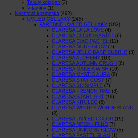
Tekutý kolagén
(2)
Vitamíny
(1)
Nechtová kozmetika
(492)
UV/LED GÉL LAKY
(245)
FAREBNÉ UV/LED GÉL LAKY
(182)
CLARESA LA LA LOVE
(4)
CLARESA CLOUD PASTEL
(6)
CLARESA CIAO PASTEL
(11)
CLARESA NUDE GLOW
(7)
CLARESA JELLO BASE BUBBLE
(3)
CLARESA ALCHEMY
(10)
CLARESA AUTUMN CRUSH
(6)
CLARESA MAKE A WISH
(10)
CLARESA MYSTIC AURA
(8)
CLARESA STAY COSY
(7)
CLARESA SO SIMPLE
(7)
CLARESA FRENCH TIME
(8)
CLARESA STARLIGHT
(16)
CLARESA KITULEC
(6)
CLARESA WINTER WONDERLAND
(2)
CLARESA UV/LED COLOR
(19)
CLARESA NEON - FLUO
(7)
CLARESA UNICORN GLOW
(5)
CLARESA PASTEL GLAM
(1)