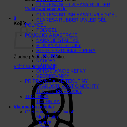
CLARESA SOFT & EASY BUILDER
Vrátiť sa do obchodu
UV/LED GEL
CLARESA BRUSH EASY UV/LED GÉL
0
CLARESA RUBBER UV/LED GÉL
Košík
POLYGEL
POLYGEL
POMÔCKY A NÁSTROJE
NÁRADIE STALEKS
PILNÍKY A LEŠTIČKY
ŠTETCE / ZDOBIACE PERÁ
BUNIČINA
Žiadne produkty v košíku.
NÁDOBY
NÁRADIE
Vrátiť sa do obchodu
OPRAŠOVACIE KEFKY
VZORKOVNÍKY
PRÍPRAVNÉ A INÉ TEKUTINY
STAROSTLIVOSŤ O NECHTY
TEKUTÉ PRÍPRAVKY
TECHNIKA
TECHNIKA
Vlasová kozmetika
Ošetrenie a starostlivosť
Mon Platin
Inebrya