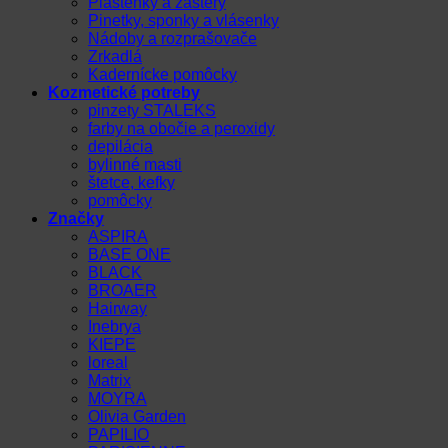
Pláštenky a zástery
Pinetky, sponky a vlásenky
Nádoby a rozprašovače
Zrkadlá
Kadernícke pomôcky
Kozmetické potreby
pinzety STALEKS
farby na obočie a peroxidy
depilácia
bylinné masti
štetce, kefky
pomôcky
Značky
ASPIRA
BASE ONE
BLACK
BROAER
Hairway
Inebrya
KIEPE
loreal
Matrix
MOYRA
Olivia Garden
PAPILIO