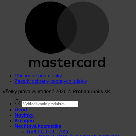
Obchodné podmienky
Zásady ochrany osobných údajov
Všetky práva vyhradené 2026 ©
Profihairnails.sk
Products
search
Úvod
Novinky
Kolagén
Nechtová kozmetika
UV/LED GÉL LAKY