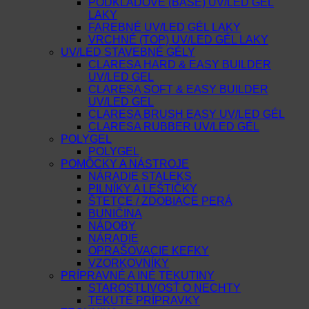
PODKLADOVÉ (BASE) UV/LED GÉL
LAKY
FAREBNÉ UV/LED GÉL LAKY
VRCHNÉ (TOP) UV/LED GÉL LAKY
UV/LED STAVEBNÉ GÉLY
CLARESA HARD & EASY BUILDER
UV/LED GEL
CLARESA SOFT & EASY BUILDER
UV/LED GEL
CLARESA BRUSH EASY UV/LED GÉL
CLARESA RUBBER UV/LED GÉL
POLYGEL
POLYGEL
POMÔCKY A NÁSTROJE
NÁRADIE STALEKS
PILNÍKY A LEŠTIČKY
ŠTETCE / ZDOBIACE PERÁ
BUNIČINA
NÁDOBY
NÁRADIE
OPRAŠOVACIE KEFKY
VZORKOVNÍKY
PRÍPRAVNÉ A INÉ TEKUTINY
STAROSTLIVOSŤ O NECHTY
TEKUTÉ PRÍPRAVKY