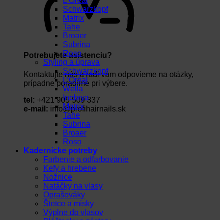
L’Oréal
Schwarzkopf
Matrix
Tahe
Broaer
Subrina
Roso
Potrebujete asistenciu?
Styling a úprava
Schwarzkopf
Kontaktujte nás a radi vám odpovieme na otázky,
L’Oréal
prípadne poradíme pri výbere.
Wella
Inebrya
tel:
+421 905 509 337
Matrix
e-mail:
info@profihairnails.sk
Tahe
Subrina
Broaer
Roso
Kadernícke potreby
Farbenie a odfarbovanie
Kefy a hrebene
Nožnice
Natáčky na vlasy
Oprašováky
Štetce a misky
Výplne do vlasov