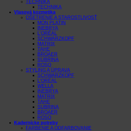
TECHNIKA
TECHNIKA
Vlasová kozmetika
OŠETRENIE A STAROSTLIVOSŤ
MON PLATIN
INEBRYA
L’ORÉAL
SCHWARZKOPF
MATRIX
TAHE
BROAER
SUBRINA
ROSO
STYLING A ÚPRAVA
SCHWARZKOPF
L’ORÉAL
WELLA
INEBRYA
MATRIX
TAHE
SUBRINA
BROAER
ROSO
Kadernícke potreby
FARBENIE A ODFARBOVANIE