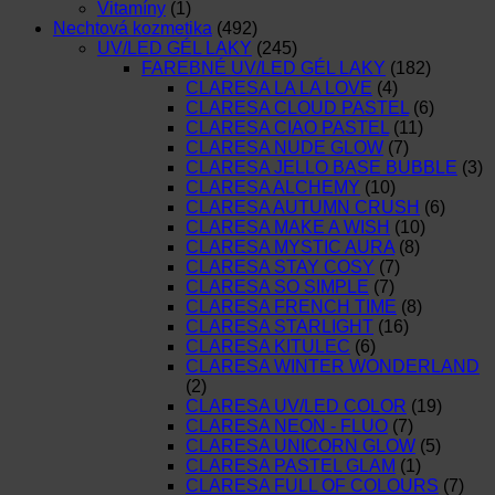
Vitamíny
(1)
Nechtová kozmetika
(492)
UV/LED GÉL LAKY
(245)
FAREBNÉ UV/LED GÉL LAKY
(182)
CLARESA LA LA LOVE
(4)
CLARESA CLOUD PASTEL
(6)
CLARESA CIAO PASTEL
(11)
CLARESA NUDE GLOW
(7)
CLARESA JELLO BASE BUBBLE
(3)
CLARESA ALCHEMY
(10)
CLARESA AUTUMN CRUSH
(6)
CLARESA MAKE A WISH
(10)
CLARESA MYSTIC AURA
(8)
CLARESA STAY COSY
(7)
CLARESA SO SIMPLE
(7)
CLARESA FRENCH TIME
(8)
CLARESA STARLIGHT
(16)
CLARESA KITULEC
(6)
CLARESA WINTER WONDERLAND
(2)
CLARESA UV/LED COLOR
(19)
CLARESA NEON - FLUO
(7)
CLARESA UNICORN GLOW
(5)
CLARESA PASTEL GLAM
(1)
CLARESA FULL OF COLOURS
(7)