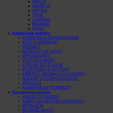
WELLA
INEBRYA
MATRIX
TAHE
SUBRINA
BROAER
ROSO
Kadernícke potreby
FARBENIE A ODFARBOVANIE
KEFY A HREBENE
NOŽNICE
NATÁČKY NA VLASY
OPRAŠOVÁKY
ŠTETCE A MISKY
VÝPLNE DO VLASOV
PLÁŠTENKY A ZÁSTERY
PINETKY, SPONKY A VLÁSENKY
NÁDOBY A ROZPRAŠOVAČE
ZRKADLÁ
KADERNÍCKE POMÔCKY
Kozmetické potreby
PINZETY STALEKS
FARBY NA OBOČIE A PEROXIDY
DEPILÁCIA
BYLINNÉ MASTI