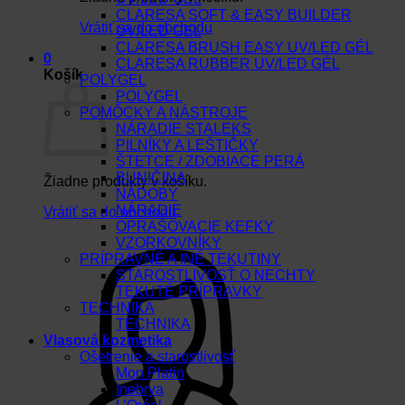
CLARESA SOFT & EASY BUILDER
Vrátiť sa do obchodu
UV/LED GEL
CLARESA BRUSH EASY UV/LED GÉL
0
CLARESA RUBBER UV/LED GÉL
Košík
POLYGEL
POLYGEL
POMÔCKY A NÁSTROJE
NÁRADIE STALEKS
PILNÍKY A LEŠTIČKY
ŠTETCE / ZDOBIACE PERÁ
BUNIČINA
Žiadne produkty v košíku.
NÁDOBY
NÁRADIE
Vrátiť sa do obchodu
OPRAŠOVACIE KEFKY
VZORKOVNÍKY
PRÍPRAVNÉ A INÉ TEKUTINY
STAROSTLIVOSŤ O NECHTY
TEKUTÉ PRÍPRAVKY
TECHNIKA
TECHNIKA
Vlasová kozmetika
Ošetrenie a starostlivosť
Mon Platin
Inebrya