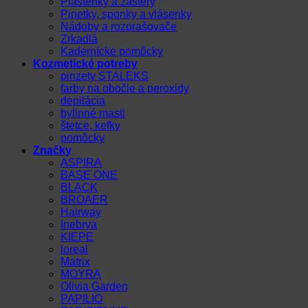
Pláštenky a zástery
Pinetky, sponky a vlásenky
Nádoby a rozprašovače
Zrkadlá
Kadernícke pomôcky
Kozmetické potreby
pinzety STALEKS
farby na obočie a peroxidy
depilácia
bylinné masti
štetce, kefky
pomôcky
Značky
ASPIRA
BASE ONE
BLACK
BROAER
Hairway
Inebrya
KIEPE
loreal
Matrix
MOYRA
Olivia Garden
PAPILIO