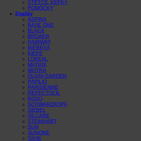
ŠTETCE, KEFKY
POMÔCKY
Značky
ASPIRA
BASE ONE
BLACK
BROAER
HAIRWAY
INEBRYA
KIEPE
LOREAL
MATRIX
MOYRA
OLIVIA GARDEN
PAPILIO
PARISIENNE
REFECTOCIL
ROSO
SCHWARZKOPF
SIEBEL
SILCARE
STEINHART
SUN
SUNONE
TAHE