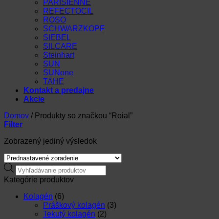
PARISIENNE
REFECTOCIL
ROSO
SCHWARZKOPF
SIEBEL
SILCARE
Steinhart
SUN
SUNone
TAHE
Kontakt a predajne
Akcie
Domov
/
Produkty so značkou “Roial”
Filter
Zobrazený jediný výsledok
Products
search
Kategórie produktov
Kolagén
(6)
Práškový kolagén
(3)
Tekutý kolagén
(2)