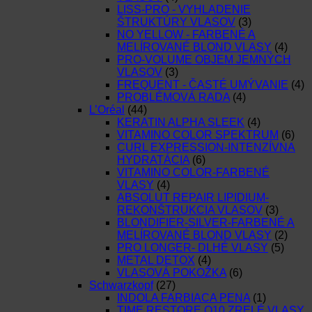
LISS-PRO - VYHLADENIE
ŠTRUKTÚRY VLASOV
(3)
NO YELLOW - FARBENÉ A
MELÍROVANÉ BLOND VLASY
(4)
PRO-VOLUME OBJEM JEMNÝCH
VLASOV
(3)
FREQUENT - ČASTÉ UMÝVANIE
(4)
PROBLÉMOVÁ RADA
(4)
L’Oréal
(44)
KERATIN ALPHA SLEEK
(4)
VITAMINO COLOR SPEKTRUM
(6)
CURL EXPRESSION-INTENZÍVNA
HYDRATÁCIA
(6)
VITAMINO COLOR-FARBENÉ
VLASY
(4)
ABSOLUT REPAIR LIPIDIUM-
REKONŠTRUKCIA VLASOV
(3)
BLONDIFIER-SILVER-FARBENÉ A
MELÍROVANÉ BLOND VLASY
(2)
PRO LONGER- DLHÉ VLASY
(5)
METAL DETOX
(4)
VLASOVÁ POKOŽKA
(6)
Schwarzkopf
(27)
INDOLA FARBIACA PENA
(1)
TIME RESTORE Q10 ZRELÉ VLASY