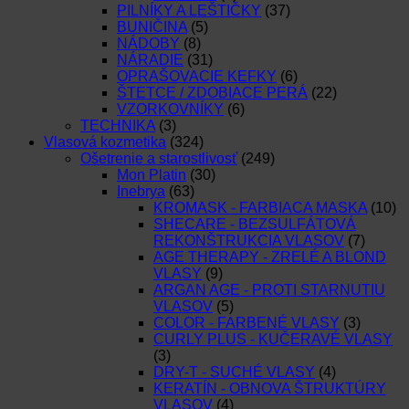
PILNÍKY A LEŠTIČKY
(37)
BUNIČINA
(5)
NÁDOBY
(8)
NÁRADIE
(31)
OPRAŠOVACIE KEFKY
(6)
ŠTETCE / ZDOBIACE PERÁ
(22)
VZORKOVNÍKY
(6)
TECHNIKA
(3)
Vlasová kozmetika
(324)
Ošetrenie a starostlivosť
(249)
Mon Platin
(30)
Inebrya
(63)
KROMASK - FARBIACA MASKA
(10)
SHECARE - BEZSULFÁTOVÁ
REKONŠTRUKCIA VLASOV
(7)
AGE THERAPY - ZRELÉ A BLOND
VLASY
(9)
ARGAN AGE - PROTI STARNUTIU
VLASOV
(5)
COLOR - FARBENÉ VLASY
(3)
CURLY PLUS - KUČERAVÉ VLASY
(3)
DRY-T - SUCHÉ VLASY
(4)
KERATÍN - OBNOVA ŠTRUKTÚRY
VLASOV
(4)