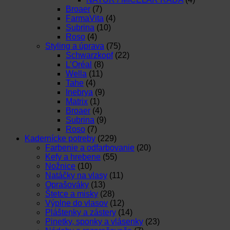
Broaer
(7)
FarmaVita
(4)
Subrina
(10)
Roso
(4)
Styling a úprava
(75)
Schwarzkopf
(22)
L’Oréal
(8)
Wella
(11)
Tahe
(4)
Inebrya
(9)
Matrix
(1)
Broaer
(4)
Subrina
(9)
Roso
(7)
Kadernícke potreby
(229)
Farbenie a odfarbovanie
(20)
Kefy a hrebene
(55)
Nožnice
(10)
Natáčky na vlasy
(11)
Oprašováky
(13)
Štetce a misky
(28)
Výplne do vlasov
(12)
Pláštenky a zástery
(14)
Pinetky, sponky a vlásenky
(23)