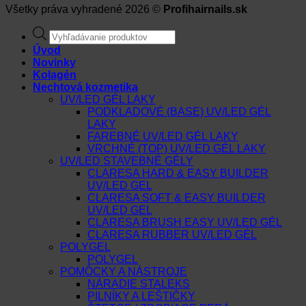
Všetky práva vyhradené 2026 ©
Profihairnails.sk
Products
search
Úvod
Novinky
Kolagén
Nechtová kozmetika
UV/LED GÉL LAKY
PODKLADOVÉ (BASE) UV/LED GÉL
LAKY
FAREBNÉ UV/LED GÉL LAKY
VRCHNÉ (TOP) UV/LED GÉL LAKY
UV/LED STAVEBNÉ GÉLY
CLARESA HARD & EASY BUILDER
UV/LED GEL
CLARESA SOFT & EASY BUILDER
UV/LED GEL
CLARESA BRUSH EASY UV/LED GÉL
CLARESA RUBBER UV/LED GÉL
POLYGEL
POLYGEL
POMÔCKY A NÁSTROJE
NÁRADIE STALEKS
PILNÍKY A LEŠTIČKY