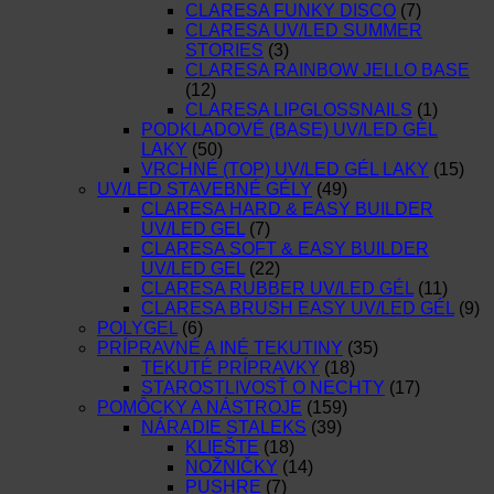
CLARESA FUNKY DISCO
(7)
CLARESA UV/LED SUMMER
STORIES
(3)
CLARESA RAINBOW JELLO BASE
(12)
CLARESA LIPGLOSSNAILS
(1)
PODKLADOVÉ (BASE) UV/LED GÉL
LAKY
(50)
VRCHNÉ (TOP) UV/LED GÉL LAKY
(15)
UV/LED STAVEBNÉ GÉLY
(49)
CLARESA HARD & EASY BUILDER
UV/LED GEL
(7)
CLARESA SOFT & EASY BUILDER
UV/LED GEL
(22)
CLARESA RUBBER UV/LED GÉL
(11)
CLARESA BRUSH EASY UV/LED GÉL
(9)
POLYGEL
(6)
PRÍPRAVNÉ A INÉ TEKUTINY
(35)
TEKUTÉ PRÍPRAVKY
(18)
STAROSTLIVOSŤ O NECHTY
(17)
POMÔCKY A NÁSTROJE
(159)
NÁRADIE STALEKS
(39)
KLIEŠTE
(18)
NOŽNIČKY
(14)
PUSHRE
(7)