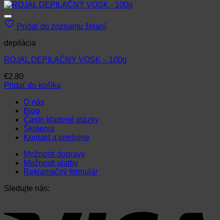
Pridať do zoznamu želaní
depilácia
RO.IAL DEPILAČNÝ VOSK – 100g
€
2.80
Pridať do košíka
O nás
Blog
Často kladené otázky
Školenia
Kontakt a predajne
Možnosti dopravy
Možnosti platby
Reklamačný formulár
Sledujte nás: