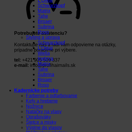
L’Oréal
Schwarzkopf
Matrix
Tahe
Broaer
Subrina
Roso
Potrebujete asistenciu?
Styling a úprava
Schwarzkopf
Kontaktujte nás a radi vám odpovieme na otázky,
L’Oréal
prípadne poradíme pri výbere.
Wella
Inebrya
tel:
+421 905 509 337
Matrix
e-mail:
info@profihairnails.sk
Tahe
Subrina
Broaer
Roso
Kadernícke potreby
Farbenie a odfarbovanie
Kefy a hrebene
Nožnice
Natáčky na vlasy
Oprašováky
Štetce a misky
Výplne do vlasov