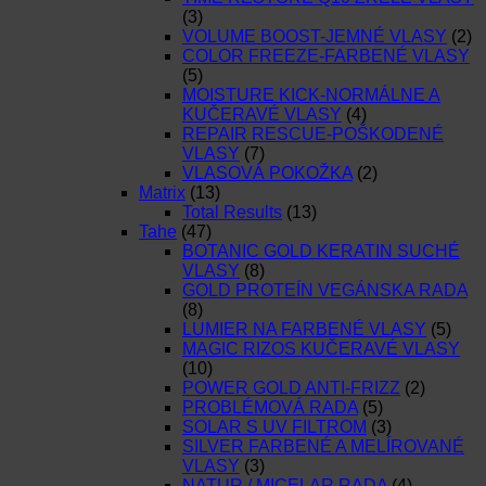
(3)
VOLUME BOOST-JEMNÉ VLASY
(2)
COLOR FREEZE-FARBENÉ VLASY
(5)
MOISTURE KICK-NORMÁLNE A
KUČERAVÉ VLASY
(4)
REPAIR RESCUE-POŠKODENÉ
VLASY
(7)
VLASOVÁ POKOŽKA
(2)
Matrix
(13)
Total Results
(13)
Tahe
(47)
BOTANIC GOLD KERATIN SUCHÉ
VLASY
(8)
GOLD PROTEÍN VEGÁNSKA RADA
(8)
LUMIER NA FARBENÉ VLASY
(5)
MAGIC RIZOS KUČERAVÉ VLASY
(10)
POWER GOLD ANTI-FRIZZ
(2)
PROBLÉMOVÁ RADA
(5)
SOLAR S UV FILTROM
(3)
SILVER FARBENÉ A MELÍROVANÉ
VLASY
(3)
NATUR / MICELAR RADA
(4)