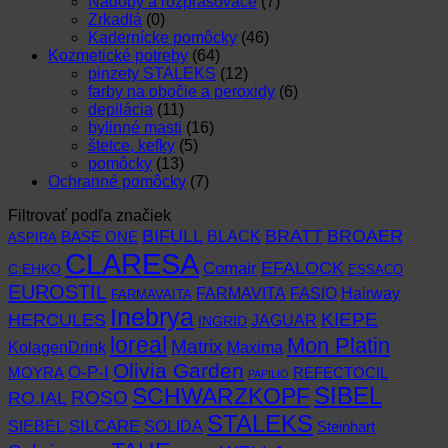
Nádoby a rozprašovače
(7)
Zrkadlá
(0)
Kadernícke pomôcky
(46)
Kozmetické potreby
(64)
pinzety STALEKS
(12)
farby na obočie a peroxidy
(6)
depilácia
(11)
bylinné masti
(16)
štetce, kefky
(5)
pomôcky
(13)
Ochranné pomôcky
(7)
Filtrovať podľa značiek
BIFULL
BROAER
BRATT
BLACK
BASE ONE
ASPIRA
CLARESA
EFALOCK
Comair
C:EHKO
ESSACO
EUROSTIL
FARMAVITA
Hairway
FASIO
FARMAVAITA
Inebrya
KIEPE
HERCULES
JAGUAR
INGRID
loreal
Mon Platin
Matrix
KolagenDrink
Maxima
Olivia Garden
O-P-I
MOYRA
REFECTOCIL
PAPILIO
SCHWARZKOPF
SIBEL
RO.IAL
ROSO
STALEKS
SIEBEL
SILCARE
SOLIDA
Steinhart