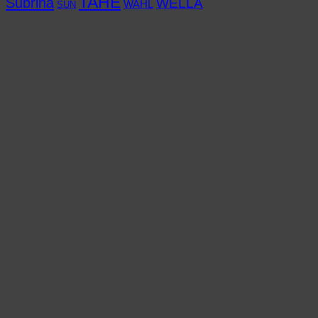
TAHE
Subrina
WELLA
WAHL
SUN