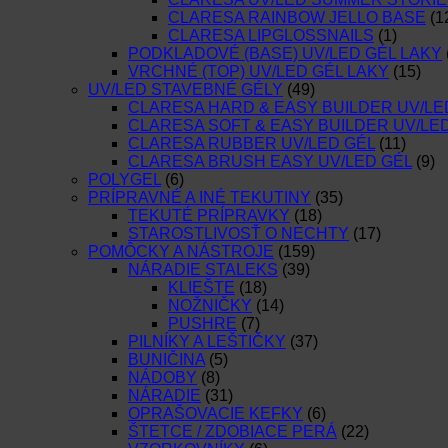
CLARESA RAINBOW JELLO BASE
(1
CLARESA LIPGLOSSNAILS
(1)
PODKLADOVÉ (BASE) UV/LED GÉL LAKY
VRCHNÉ (TOP) UV/LED GÉL LAKY
(15)
UV/LED STAVEBNÉ GÉLY
(49)
CLARESA HARD & EASY BUILDER UV/LE
CLARESA SOFT & EASY BUILDER UV/LE
CLARESA RUBBER UV/LED GÉL
(11)
CLARESA BRUSH EASY UV/LED GÉL
(9)
POLYGEL
(6)
PRÍPRAVNÉ A INÉ TEKUTINY
(35)
TEKUTÉ PRÍPRAVKY
(18)
STAROSTLIVOSŤ O NECHTY
(17)
POMÔCKY A NÁSTROJE
(159)
NÁRADIE STALEKS
(39)
KLIEŠTE
(18)
NOŽNIČKY
(14)
PUSHRE
(7)
PILNÍKY A LEŠTIČKY
(37)
BUNIČINA
(5)
NÁDOBY
(8)
NÁRADIE
(31)
OPRAŠOVACIE KEFKY
(6)
ŠTETCE / ZDOBIACE PERÁ
(22)