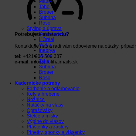
Matrix
Tahe
Broaer
Subrina
Roso
Styling a úprava
Schwarzkopf
Potrebujete asistenciu?
L’Oréal
Wella
Kontaktujte nás a radi vám odpovieme na otázky, prípad
Inebrya
Matrix
tel:
+421 905 509 337
Tahe
e-mail:
info@profihairnails.sk
Subrina
Broaer
Roso
Kadernícke potreby
Farbenie a odfarbovanie
Kefy a hrebene
Nožnice
Natáčky na vlasy
Oprašováky
Štetce a misky
Výplne do vlasov
Pláštenky a zástery
Pinetky, sponky a vlásenky