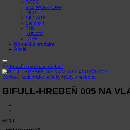
ROSO
SCHWARZKOPF
SIEBEL
SILCARE
Steinhart
SUN
SUNone
TAHE
Kontakt a predajne
Akcie
Pridať do zoznamu želaní
Domov
/
Kadernícke potreby
/
Kefy a hrebene
BIFULL-HREBEŇ 005 NA V
€
4.00