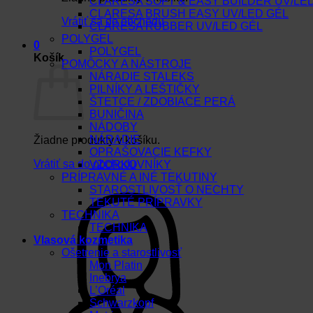
CLARESA SOFT & EASY BUILDER UV/LE
CLARESA BRUSH EASY UV/LED GÉL
Vrátiť sa do obchodu
CLARESA RUBBER UV/LED GÉL
POLYGEL
0
POLYGEL
Košík
POMÔCKY A NÁSTROJE
NÁRADIE STALEKS
PILNÍKY A LEŠTIČKY
ŠTETCE / ZDOBIACE PERÁ
BUNIČINA
NÁDOBY
NÁRADIE
Žiadne produkty v košíku.
OPRAŠOVACIE KEFKY
Vrátiť sa do obchodu
VZORKOVNÍKY
PRÍPRAVNÉ A INÉ TEKUTINY
STAROSTLIVOSŤ O NECHTY
TEKUTÉ PRÍPRAVKY
TECHNIKA
TECHNIKA
Vlasová kozmetika
Ošetrenie a starostlivosť
Mon Platin
Inebrya
L’Oréal
Schwarzkopf