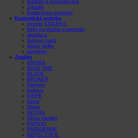
Nádoby a rozprašovače
Zrkadlá
Kadernícke pomôcky
Kozmetické potreby
pinzety STALEKS
farby na obočie a peroxidy
depilácia
bylinné masti
štetce, kefky
pomôcky
Značky
ASPIRA
BASE ONE
BLACK
BROAER
Hairway
Inebrya
KIEPE
loreal
Matrix
MOYRA
Olivia Garden
PAPILIO
PARISIENNE
REFECTOCIL