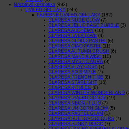
Nechtová kozmetika
(492)
UV/LED GÉL LAKY
(245)
FAREBNÉ UV/LED GÉL LAKY
(182)
CLARESA NUDE GLOW
(7)
CLARESA JELLO BASE BUBBLE
(3)
CLARESA ALCHEMY
(10)
CLARESA LA LA LOVE
(4)
CLARESA CLOUD PASTEL
(6)
CLARESA CIAO PASTEL
(11)
CLARESA AUTUMN CRUSH
(6)
CLARESA MAKE A WISH
(10)
CLARESA MYSTIC AURA
(8)
CLARESA STAY COSY
(7)
CLARESA SO SIMPLE
(7)
CLARESA FRENCH TIME
(8)
CLARESA STARLIGHT
(16)
CLARESA KITULEC
(6)
CLARESA WINTER WONDERLAND
(
CLARESA UV/LED COLOR
(19)
CLARESA NEON - FLUO
(7)
CLARESA UNICORN GLOW
(5)
CLARESA PASTEL GLAM
(1)
CLARESA FULL OF COLOURS
(7)
CLARESA FUNKY DISCO
(7)
CLARESA UV/LED SUMMER STORIE