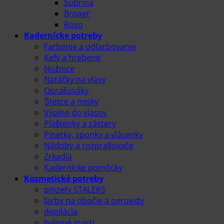
Subrina
Broaer
Roso
Kadernícke potreby
Farbenie a odfarbovanie
Kefy a hrebene
Nožnice
Natáčky na vlasy
Oprašováky
Štetce a misky
Výplne do vlasov
Pláštenky a zástery
Pinetky, sponky a vlásenky
Nádoby a rozprašovače
Zrkadlá
Kadernícke pomôcky
Kozmetické potreby
pinzety STALEKS
farby na obočie a peroxidy
depilácia
bylinné masti