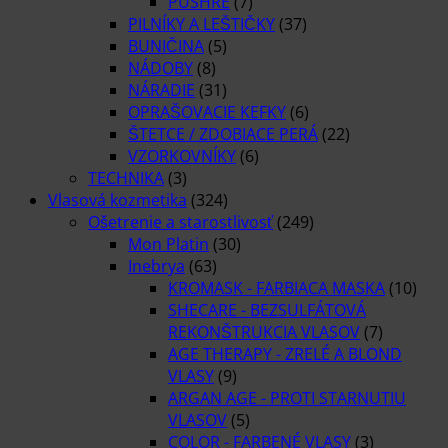
PUSHRE
(7)
PILNÍKY A LEŠTIČKY
(37)
BUNIČINA
(5)
NÁDOBY
(8)
NÁRADIE
(31)
OPRAŠOVACIE KEFKY
(6)
ŠTETCE / ZDOBIACE PERÁ
(22)
VZORKOVNÍKY
(6)
TECHNIKA
(3)
Vlasová kozmetika
(324)
Ošetrenie a starostlivosť
(249)
Mon Platin
(30)
Inebrya
(63)
KROMASK - FARBIACA MASKA
(10)
SHECARE - BEZSULFÁTOVÁ
REKONŠTRUKCIA VLASOV
(7)
AGE THERAPY - ZRELÉ A BLOND
VLASY
(9)
ARGAN AGE - PROTI STARNUTIU
VLASOV
(5)
COLOR - FARBENÉ VLASY
(3)