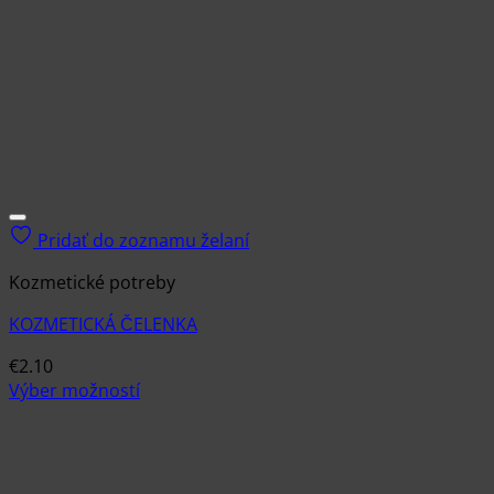
Pridať do zoznamu želaní
Kozmetické potreby
KOZMETICKÁ ČELENKA
€
2.10
Výber možností
Tento
produkt
má
viacero