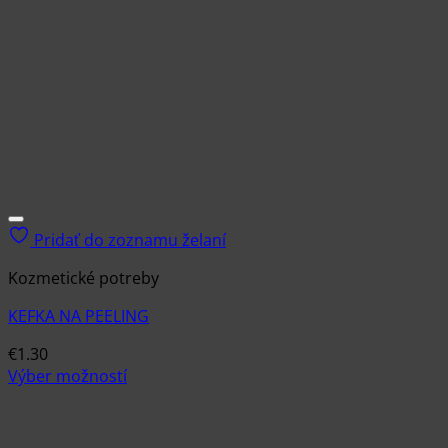
Pridať do zoznamu želaní
Kozmetické potreby
KEFKA NA PEELING
€
1.30
Výber možností
Tento
produkt
má