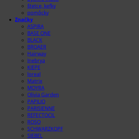
štetce, kefky
pomôcky
Značky
ASPIRA
BASE ONE
BLACK
BROAER
Hairway
Inebrya
KIEPE
loreal
Matrix
MOYRA
Olivia Garden
PAPILIO
PARISIENNE
REFECTOCIL
ROSO
SCHWARZKOPF
SIEBEL