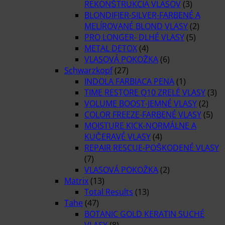
REKONŠTRUKCIA VLASOV
(3)
BLONDIFIER-SILVER-FARBENÉ A
MELÍROVANÉ BLOND VLASY
(2)
PRO LONGER- DLHÉ VLASY
(5)
METAL DETOX
(4)
VLASOVÁ POKOŽKA
(6)
Schwarzkopf
(27)
INDOLA FARBIACA PENA
(1)
TIME RESTORE Q10 ZRELÉ VLASY
(3)
VOLUME BOOST-JEMNÉ VLASY
(2)
COLOR FREEZE-FARBENÉ VLASY
(5)
MOISTURE KICK-NORMÁLNE A
KUČERAVÉ VLASY
(4)
REPAIR RESCUE-POŠKODENÉ VLASY
(7)
VLASOVÁ POKOŽKA
(2)
Matrix
(13)
Total Results
(13)
Tahe
(47)
BOTANIC GOLD KERATIN SUCHÉ
VLASY
(8)