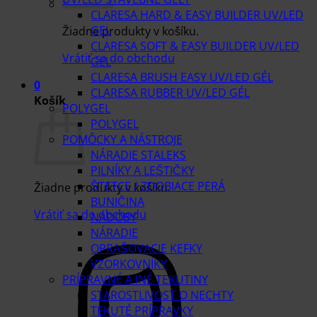
CLARESA HARD & EASY BUILDER UV/LED
GEL
Žiadne produkty v košíku.
CLARESA SOFT & EASY BUILDER UV/LED
Vrátiť sa do obchodu
GEL
CLARESA BRUSH EASY UV/LED GÉL
0
CLARESA RUBBER UV/LED GÉL
Košík
POLYGEL
POLYGEL
POMÔCKY A NÁSTROJE
NÁRADIE STALEKS
PILNÍKY A LEŠTIČKY
ŠTETCE / ZDOBIACE PERÁ
Žiadne produkty v košíku.
BUNIČINA
Vrátiť sa do obchodu
NÁDOBY
NÁRADIE
OPRAŠOVACIE KEFKY
VZORKOVNÍKY
PRÍPRAVNÉ A INÉ TEKUTINY
STAROSTLIVOSŤ O NECHTY
TEKUTÉ PRÍPRAVKY