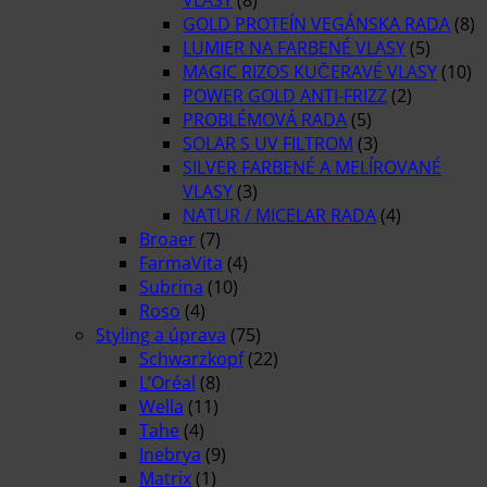
GOLD PROTEÍN VEGÁNSKA RADA
(8)
LUMIER NA FARBENÉ VLASY
(5)
MAGIC RIZOS KUČERAVÉ VLASY
(10)
POWER GOLD ANTI-FRIZZ
(2)
PROBLÉMOVÁ RADA
(5)
SOLAR S UV FILTROM
(3)
SILVER FARBENÉ A MELÍROVANÉ
VLASY
(3)
NATUR / MICELAR RADA
(4)
Broaer
(7)
FarmaVita
(4)
Subrina
(10)
Roso
(4)
Styling a úprava
(75)
Schwarzkopf
(22)
L’Oréal
(8)
Wella
(11)
Tahe
(4)
Inebrya
(9)
Matrix
(1)