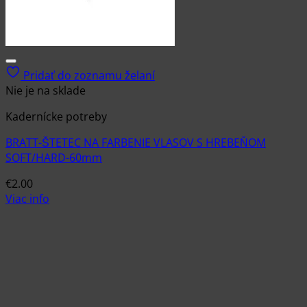
Pridať do zoznamu želaní
Nie je na sklade
Kadernícke potreby
BRATT-ŠTETEC NA FARBENIE VLASOV S HREBEŇOM
SOFT/HARD-60mm
€
2.00
Viac info