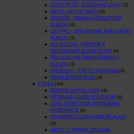
CURLY PLUS - KUČERAVÉ VLASY
(3)
DRY-T - SUCHÉ VLASY
(4)
KERATÍN - OBNOVA ŠTRUKTÚRY
VLASOV
(4)
LISS-PRO - VYHLADENIE ŠTRUKTÚRY
VLASOV
(3)
NO YELLOW - FARBENÉ A
MELÍROVANÉ BLOND VLASY
(4)
PRO-VOLUME OBJEM JEMNÝCH
VLASOV
(3)
FREQUENT - ČASTÉ UMÝVANIE
(4)
PROBLÉMOVÁ RADA
(4)
L’Oréal
(44)
KERATIN ALPHA SLEEK
(4)
VITAMINO COLOR SPEKTRUM
(6)
CURL EXPRESSION-INTENZÍVNA
HYDRATÁCIA
(6)
VITAMINO COLOR-FARBENÉ VLASY
(4)
ABSOLUT REPAIR LIPIDIUM-