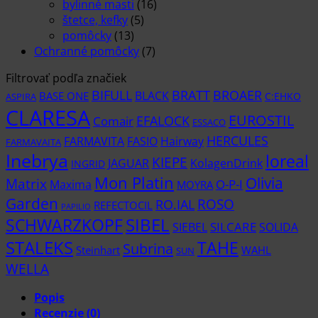
bylinné masti
(16)
štetce, kefky
(5)
pomôcky
(13)
Ochranné pomôcky
(7)
Filtrovať podľa značiek
BIFULL
BROAER
BRATT
BLACK
BASE ONE
C:EHKO
ASPIRA
CLARESA
EUROSTIL
EFALOCK
Comair
ESSACO
HERCULES
FARMAVITA
Hairway
FASIO
FARMAVAITA
Inebrya
loreal
KIEPE
KolagenDrink
JAGUAR
INGRID
Mon Platin
Olivia
Matrix
Maxima
O-P-I
MOYRA
Garden
RO.IAL
ROSO
REFECTOCIL
PAPILIO
SCHWARZKOPF
SIBEL
SIEBEL
SILCARE
SOLIDA
STALEKS
TAHE
Subrina
Steinhart
WAHL
SUN
WELLA
Popis
Recenzie (0)