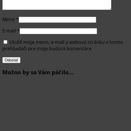
Meno
*
E-mail
*
Uložiť moje meno, e-mail a webovú stránku v tomto
prehliadači pre moje budúce komentáre.
Možno by sa Vám páčilo…