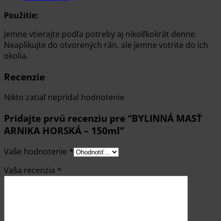
Použitie:
Jemne vtierajte podľa potreby aj nikolľkokrát denne.
Neaplikujte do otvorených rán, ale jemne votrite do ich
okolia.
Recenzie
Nikto zatiaľ nepridal hodnotenie.
Pridajte prvú recenziu pre “BYLINNÁ MASŤ
ARNIKA HORSKÁ – 150ml”
Vaše hodnotenie
*
Vaša recenzia
*