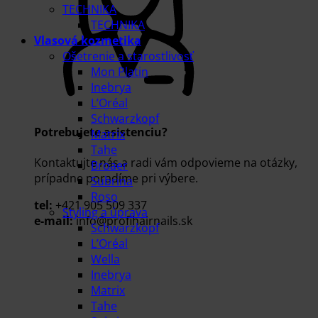
TECHNIKA
TECHNIKA
Vlasová kozmetika
Ošetrenie a starostlivosť
Mon Platin
Inebrya
L’Oréal
Schwarzkopf
Potrebujete asistenciu?
Matrix
Tahe
Kontaktujte nás a radi vám odpovieme na otázky,
Broaer
prípadne poradíme pri výbere.
Subrina
Roso
tel:
+421 905 509 337
Styling a úprava
e-mail:
info@profihairnails.sk
Schwarzkopf
L’Oréal
Wella
Inebrya
Matrix
Tahe