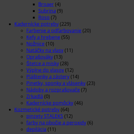
Broaer
(4)
Subrina
(9)
Roso
(7)
Kadernícke potreby
(229)
Farbenie a odfarbovanie
(20)
Kefy a hrebene
(55)
Nožnice
(10)
Natáčky na vlasy
(11)
Oprašováky
(13)
Štetce a misky
(28)
Výplne do vlasov
(12)
Pláštenky a zástery
(14)
Pinetky, sponky a vlásenky
(23)
Nádoby a rozprašovače
(7)
Zrkadlá
(0)
Kadernícke pomôcky
(46)
Kozmetické potreby
(64)
pinzety STALEKS
(12)
farby na obočie a peroxidy
(6)
depilácia
(11)