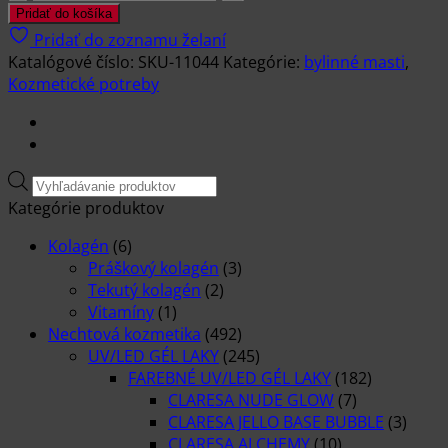
BYLINNÁ
Pridať do košíka
MASŤ
Pridať do zoznamu želaní
ARNIKA
Katalógové číslo:
SKU-11044
Kategórie:
bylinné masti
,
HORSKÁ
Kozmetické potreby
–
150ml
Products
search
Kategórie produktov
Kolagén
(6)
Práškový kolagén
(3)
Tekutý kolagén
(2)
Vitamíny
(1)
Nechtová kozmetika
(492)
UV/LED GÉL LAKY
(245)
FAREBNÉ UV/LED GÉL LAKY
(182)
CLARESA NUDE GLOW
(7)
CLARESA JELLO BASE BUBBLE
(3)
CLARESA ALCHEMY
(10)