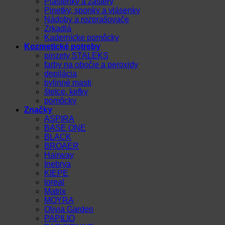
Pláštenky a zástery
Pinetky, sponky a vlásenky
Nádoby a rozprašovače
Zrkadlá
Kadernícke pomôcky
Kozmetické potreby
pinzety STALEKS
farby na obočie a peroxidy
depilácia
bylinné masti
štetce, kefky
pomôcky
Značky
ASPIRA
BASE ONE
BLACK
BROAER
Hairway
Inebrya
KIEPE
loreal
Matrix
MOYRA
Olivia Garden
PAPILIO