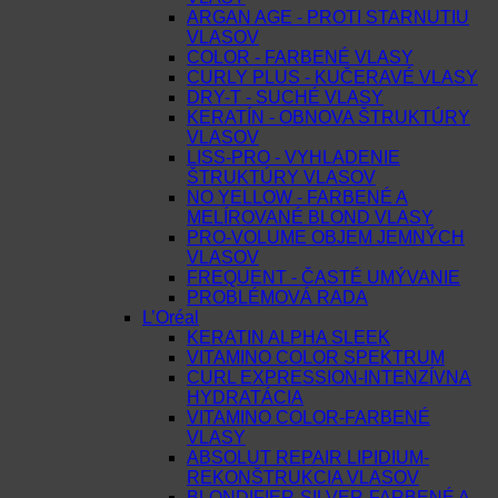
ARGAN AGE - PROTI STARNUTIU
VLASOV
COLOR - FARBENÉ VLASY
CURLY PLUS - KUČERAVÉ VLASY
DRY-T - SUCHÉ VLASY
KERATÍN - OBNOVA ŠTRUKTÚRY
VLASOV
LISS-PRO - VYHLADENIE
ŠTRUKTÚRY VLASOV
NO YELLOW - FARBENÉ A
MELÍROVANÉ BLOND VLASY
PRO-VOLUME OBJEM JEMNÝCH
VLASOV
FREQUENT - ČASTÉ UMÝVANIE
PROBLÉMOVÁ RADA
L’Oréal
KERATIN ALPHA SLEEK
VITAMINO COLOR SPEKTRUM
CURL EXPRESSION-INTENZÍVNA
HYDRATÁCIA
VITAMINO COLOR-FARBENÉ
VLASY
ABSOLUT REPAIR LIPIDIUM-
REKONŠTRUKCIA VLASOV
BLONDIFIER-SILVER-FARBENÉ A