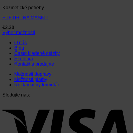
Kozmetické potreby
ŠTETEC NA MASKU
€
2.30
Výber možností
Tento
O nás
produkt
Blog
má
Často kladené otázky
viacero
Školenia
variantov.
Kontakt a predajne
Možnosti
si
Možnosti dopravy
môžete
Možnosti platby
vybrať
Reklamačný formulár
na
stránke
Sledujte nás:
produktu.