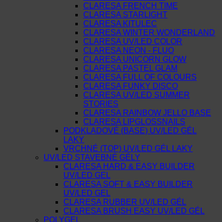
CLARESA FRENCH TIME
CLARESA STARLIGHT
CLARESA KITULEC
CLARESA WINTER WONDERLAND
CLARESA UV/LED COLOR
CLARESA NEON - FLUO
CLARESA UNICORN GLOW
CLARESA PASTEL GLAM
CLARESA FULL OF COLOURS
CLARESA FUNKY DISCO
CLARESA UV/LED SUMMER
STORIES
CLARESA RAINBOW JELLO BASE
CLARESA LIPGLOSSNAILS
PODKLADOVÉ (BASE) UV/LED GÉL
LAKY
VRCHNÉ (TOP) UV/LED GÉL LAKY
UV/LED STAVEBNÉ GÉLY
CLARESA HARD & EASY BUILDER
UV/LED GEL
CLARESA SOFT & EASY BUILDER
UV/LED GEL
CLARESA RUBBER UV/LED GÉL
CLARESA BRUSH EASY UV/LED GÉL
POLYGEL