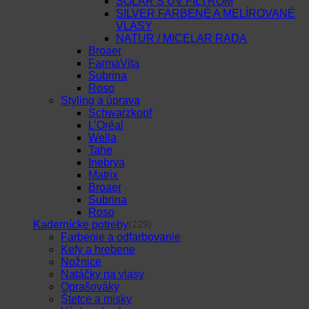
SOLAR S UV FILTROM
SILVER FARBENÉ A MELÍROVANÉ
VLASY
NATUR / MICELAR RADA
Broaer
FarmaVita
Subrina
Roso
Styling a úprava
Schwarzkopf
L’Oréal
Wella
Tahe
Inebrya
Matrix
Broaer
Subrina
Roso
Kadernícke potreby
(229)
Farbenie a odfarbovanie
Kefy a hrebene
Nožnice
Natáčky na vlasy
Oprašováky
Štetce a misky