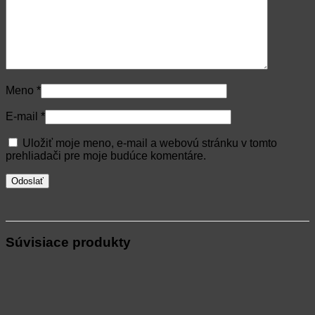
Meno
*
E-mail
*
Uložiť moje meno, e-mail a webovú stránku v tomto
prehliadači pre moje budúce komentáre.
Súvisiace produkty