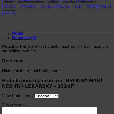
SOLIDA
STALEKS
Steinhart
Subrina
SUN
TAHE
WAHL
WELLA
Popis
Recenzie (0)
Použitie:
Ráno a večer naneste masť na cieľové miesta a
starostlivo rozotrite.
Recenzie
Nikto zatiaľ nepridal hodnotenie.
Pridajte prvú recenziu pre “BYLINNÁ MASŤ
NECHTÍK LEKÁRSKY – 150ml”
Vaše hodnotenie
*
Vaša recenzia
*