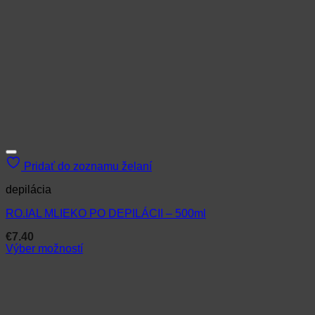
Pridať do zoznamu želaní
depilácia
RO.IAL MLIEKO PO DEPILÁCII – 500ml
€
7.40
Výber možností
Tento
produkt
má
viacero
variantov.