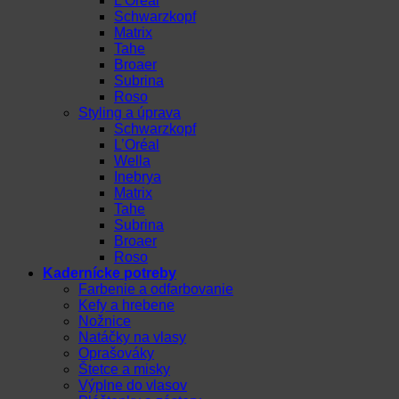
L’Oréal
Schwarzkopf
Matrix
Tahe
Broaer
Subrina
Roso
Styling a úprava
Schwarzkopf
L’Oréal
Wella
Inebrya
Matrix
Tahe
Subrina
Broaer
Roso
Kadernícke potreby
Farbenie a odfarbovanie
Kefy a hrebene
Nožnice
Natáčky na vlasy
Oprašováky
Štetce a misky
Výplne do vlasov