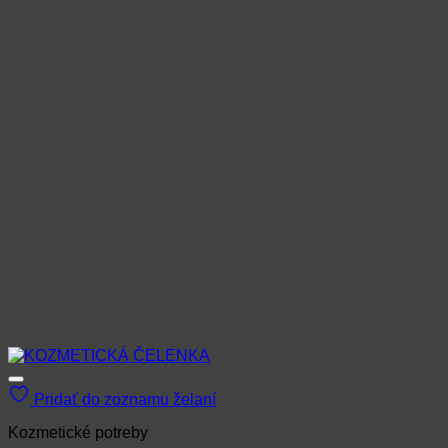
Možnosti
si
môžete
vybrať
na
stránke
produktu.
Pridať do zoznamu želaní
Kozmetické potreby