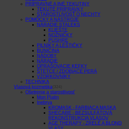
PRÍPRAVNÉ A INÉ TEKUTINY
TEKUTÉ PRÍPRAVKY
STAROSTLIVOSŤ O NECHTY
POMÔCKY A NÁSTROJE
NÁRADIE STALEKS
KLIEŠTE
NOŽNIČKY
PUSHRE
PILNÍKY A LEŠTIČKY
BUNIČINA
NÁDOBY
NÁRADIE
OPRAŠOVACIE KEFKY
ŠTETCE / ZDOBIACE PERÁ
VZORKOVNÍKY
TECHNIKA
Vlasová kozmetika
(324)
Ošetrenie a starostlivosť
Mon Platin
Inebrya
KROMASK - FARBIACA MASKA
SHECARE - BEZSULFÁTOVÁ
REKONŠTRUKCIA VLASOV
AGE THERAPY - ZRELÉ A BLOND
VLASY