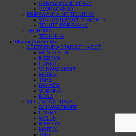
OPRAŠOVACIE KEFKY
VZORKOVNÍKY
PRÍPRAVNÉ A INÉ TEKUTINY
STAROSTLIVOSŤ O NECHTY
TEKUTÉ PRÍPRAVKY
TECHNIKA
TECHNIKA
Vlasová kozmetika
OŠETRENIE A STAROSTLIVOSŤ
MON PLATIN
INEBRYA
L’ORÉAL
SCHWARZKOPF
MATRIX
TAHE
BROAER
SUBRINA
ROSO
STYLING A ÚPRAVA
SCHWARZKOPF
L’ORÉAL
WELLA
INEBRYA
MATRIX
TAHE