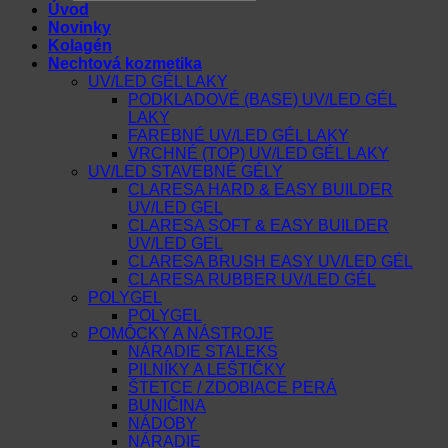
search
Úvod
Novinky
Kolagén
Nechtová kozmetika
UV/LED GÉL LAKY
PODKLADOVÉ (BASE) UV/LED GÉL
LAKY
FAREBNÉ UV/LED GÉL LAKY
VRCHNÉ (TOP) UV/LED GÉL LAKY
UV/LED STAVEBNÉ GÉLY
CLARESA HARD & EASY BUILDER
UV/LED GEL
CLARESA SOFT & EASY BUILDER
UV/LED GEL
CLARESA BRUSH EASY UV/LED GÉL
CLARESA RUBBER UV/LED GÉL
POLYGEL
POLYGEL
POMÔCKY A NÁSTROJE
NÁRADIE STALEKS
PILNÍKY A LEŠTIČKY
ŠTETCE / ZDOBIACE PERÁ
BUNIČINA
NÁDOBY
NÁRADIE