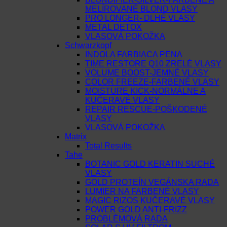
MELÍROVANÉ BLOND VLASY
PRO LONGER- DLHÉ VLASY
METAL DETOX
VLASOVÁ POKOŽKA
Schwarzkopf
INDOLA FARBIACA PENA
TIME RESTORE Q10 ZRELÉ VLASY
VOLUME BOOST-JEMNÉ VLASY
COLOR FREEZE-FARBENÉ VLASY
MOISTURE KICK-NORMÁLNE A
KUČERAVÉ VLASY
REPAIR RESCUE-POŠKODENÉ
VLASY
VLASOVÁ POKOŽKA
Matrix
Total Results
Tahe
BOTANIC GOLD KERATIN SUCHÉ
VLASY
GOLD PROTEÍN VEGÁNSKA RADA
LUMIER NA FARBENÉ VLASY
MAGIC RIZOS KUČERAVÉ VLASY
POWER GOLD ANTI-FRIZZ
PROBLÉMOVÁ RADA