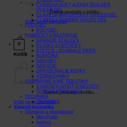
CLARESA SOFT & EASY BUILDER
UV/LED GEL
Žiadne produkty v košíku.
CLARESA BRUSH EASY UV/LED GÉL
CLARESA RUBBER UV/LED GÉL
Vrátiť sa do obchodu
POLYGEL
POLYGEL
POMÔCKY A NÁSTROJE
NÁRADIE STALEKS
0
PILNÍKY A LEŠTIČKY
ŠTETCE / ZDOBIACE PERÁ
Košík
BUNIČINA
NÁDOBY
NÁRADIE
OPRAŠOVACIE KEFKY
VZORKOVNÍKY
PRÍPRAVNÉ A INÉ TEKUTINY
STAROSTLIVOSŤ O NECHTY
TEKUTÉ PRÍPRAVKY
Žiadne produkty v košíku.
TECHNIKA
TECHNIKA
Vrátiť sa do obchodu
Vlasová kozmetika
Ošetrenie a starostlivosť
Mon Platin
Inebrya