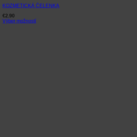
KOZMETICKÁ ČELENKA
€
2.90
Výber možností
Tento
produkt
má
viacero
variantov.
Možnosti
si
môžete
vybrať
na
stránke
produktu.