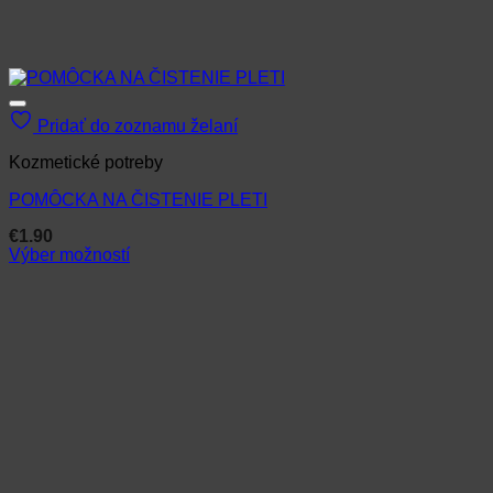
Pridať do zoznamu želaní
Kozmetické potreby
POMÔCKA NA ČISTENIE PLETI
€
1.90
Výber možností
Tento
produkt
má
viacero
variantov.
Možnosti
si
môžete
vybrať
na
stránke
produktu.