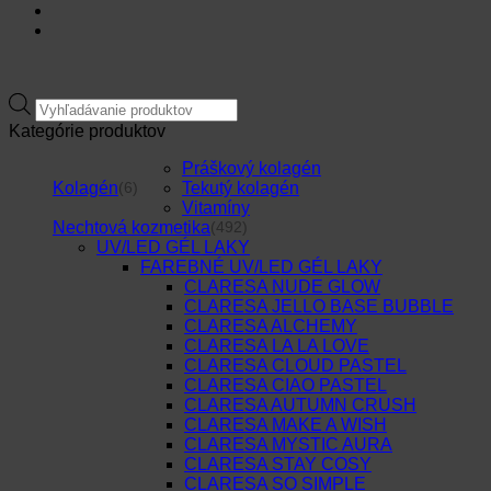
Products
search
Kategórie produktov
Práškový kolagén
Kolagén
Tekutý kolagén
(6)
Vitamíny
Nechtová kozmetika
(492)
UV/LED GÉL LAKY
FAREBNÉ UV/LED GÉL LAKY
CLARESA NUDE GLOW
CLARESA JELLO BASE BUBBLE
CLARESA ALCHEMY
CLARESA LA LA LOVE
CLARESA CLOUD PASTEL
CLARESA CIAO PASTEL
CLARESA AUTUMN CRUSH
CLARESA MAKE A WISH
CLARESA MYSTIC AURA
CLARESA STAY COSY
CLARESA SO SIMPLE