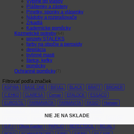
Výplne do vlasov
Pláštenky a zástery
Pinetky, sponky a vlásenky
Nádoby a rozprašovače
Zrkadlá
Kadernícke pomôcky
Kozmetické potreby
(64)
pinzety STALEKS
farby na obočie a peroxidy
depilácia
bylinné masti
štetce, kefky
pomôcky
Ochranné pomôcky
(7)
Filtrovať podľa značiek
ASPIRA
BASE ONE
BIFULL
BLACK
BRATT
BROAER
C:EHKO
CLARESA
Comair
EFALOCK
ESSACO
EUROSTIL
FARMAVAITA
FARMAVITA
FASIO
Hairway
HERCULES
Inebrya
INGRID
JAGUAR
KIEPE
NIE JE NA SKLADE
NIE JE NA SKLADE
KolagenDrink
loreal
Matrix
Maxima
Mon Platin
MOYRA
O-P-I
Olivia Garden
PAPILIO
REFECTOCIL
RO.IAL
ROSO
SCHWARZKOPF
SIBEL
SIEBEL
SILCARE