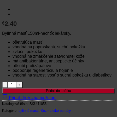
2.40
€
Bylinná masť 150ml-nechtík lekársky.
ošetrujúca masť
vhodná na popraskanú, suchú pokožku
zvláčni pokožku
vhodná na zmäkčenie zatvrdnutej kože
má antibakteriálne, antiseptické účinky
pôsobí protizápalovo
podporuje regeneráciu a hojenie
vhodná na starostlivosť o suchú pokožku u diabetikov
množstvo BYLINNÁ MASŤ NECHTÍK LEKÁRSKY – 150ml
Pridať do košíka
Pridať do zoznamu želaní
Katalógové číslo:
SKU-11056
Kategórie:
bylinné masti
,
Kozmetické potreby