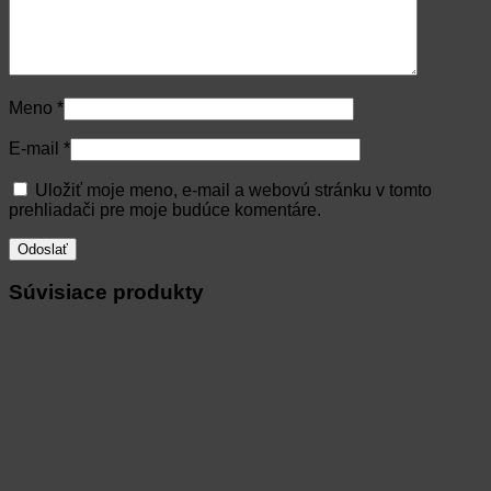
Meno
*
E-mail
*
Uložiť moje meno, e-mail a webovú stránku v tomto
prehliadači pre moje budúce komentáre.
Súvisiace produkty