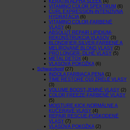
KERATIN ALPHA SLEEK
(4)
VITAMINO COLOR SPEKTRUM
(6)
CURL EXPRESSION-INTENZÍVNA
HYDRATÁCIA
(6)
VITAMINO COLOR-FARBENÉ
VLASY
(4)
ABSOLUT REPAIR LIPIDIUM-
REKONŠTRUKCIA VLASOV
(3)
BLONDIFIER-SILVER-FARBENÉ A
MELÍROVANÉ BLOND VLASY
(2)
PRO LONGER- DLHÉ VLASY
(5)
METAL DETOX
(4)
VLASOVÁ POKOŽKA
(6)
Schwarzkopf
(27)
INDOLA FARBIACA PENA
(1)
TIME RESTORE Q10 ZRELÉ VLASY
(3)
VOLUME BOOST-JEMNÉ VLASY
(2)
COLOR FREEZE-FARBENÉ VLASY
(5)
MOISTURE KICK-NORMÁLNE A
KUČERAVÉ VLASY
(4)
REPAIR RESCUE-POŠKODENÉ
VLASY
(7)
VLASOVÁ POKOŽKA
(2)