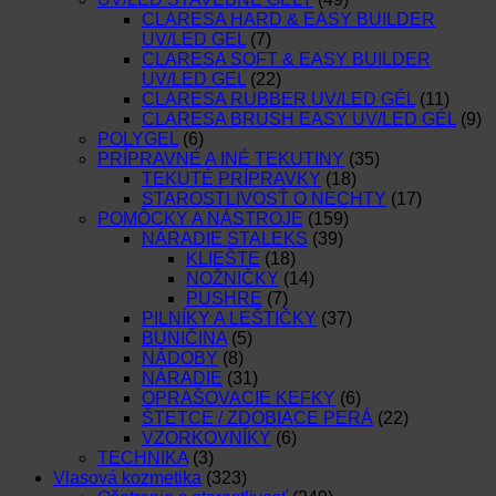
CLARESA HARD & EASY BUILDER
UV/LED GEL
(7)
CLARESA SOFT & EASY BUILDER
UV/LED GEL
(22)
CLARESA RUBBER UV/LED GÉL
(11)
CLARESA BRUSH EASY UV/LED GÉL
(9)
POLYGEL
(6)
PRÍPRAVNÉ A INÉ TEKUTINY
(35)
TEKUTÉ PRÍPRAVKY
(18)
STAROSTLIVOSŤ O NECHTY
(17)
POMÔCKY A NÁSTROJE
(159)
NÁRADIE STALEKS
(39)
KLIEŠTE
(18)
NOŽNIČKY
(14)
PUSHRE
(7)
PILNÍKY A LEŠTIČKY
(37)
BUNIČINA
(5)
NÁDOBY
(8)
NÁRADIE
(31)
OPRAŠOVACIE KEFKY
(6)
ŠTETCE / ZDOBIACE PERÁ
(22)
VZORKOVNÍKY
(6)
TECHNIKA
(3)
Vlasová kozmetika
(323)