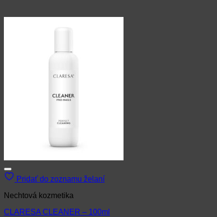
Pridať do zoznamu želaní
Nechtová kozmetika
CLARESA CLEANER – 100ml