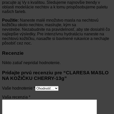
pracujte aj Vy s kvalitou. Sledujeme najnovšie trendy v
oblasti modelácie nechtov a k tomu prispôsobujeme paletu
našich farieb.
Použitie:
Naneste malé množstvo masla na nechtovú
kožtičku okolo nechtov, masírujte, kým sa
nevstrebe.
Nezabudnite na pravidelnosť, aby ste dosiahli čo
najlepšie výsledky.
Pre intenzívnu hydratáciu naneste na
nechtovú kožtičku, nasaďte si bavlnené rukavice a nechajte
pôsobiť cez noc.
Recenzie
Nikto zatiaľ nepridal hodnotenie.
Pridajte prvú recenziu pre “CLARESA MASLO
NA KOŽIČKU CHERRY-13g”
Vaše hodnotenie
*
Vaša recenzia
*