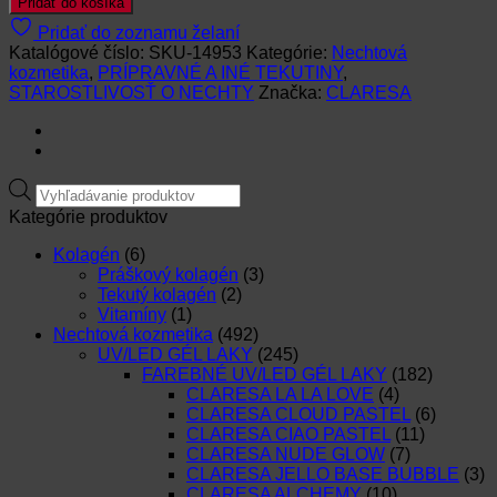
Pridať do košíka
MASLO
Pridať do zoznamu želaní
NA
Katalógové číslo:
SKU-14953
Kategórie:
Nechtová
KOŽIČKU
kozmetika
,
PRÍPRAVNÉ A INÉ TEKUTINY
,
CHERRY-
STAROSTLIVOSŤ O NECHTY
Značka:
CLARESA
13g
Products
search
Kategórie produktov
Kolagén
(6)
Práškový kolagén
(3)
Tekutý kolagén
(2)
Vitamíny
(1)
Nechtová kozmetika
(492)
UV/LED GÉL LAKY
(245)
FAREBNÉ UV/LED GÉL LAKY
(182)
CLARESA LA LA LOVE
(4)
CLARESA CLOUD PASTEL
(6)
CLARESA CIAO PASTEL
(11)
CLARESA NUDE GLOW
(7)
CLARESA JELLO BASE BUBBLE
(3)
CLARESA ALCHEMY
(10)