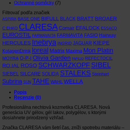
Ochranné pomôcky
(7)
Filtrovať podľa značiek
BIFULL
BROAER
BRATT
BLACK
BASE ONE
ASPIRA
CLARESA
EFALOCK
Comair
C:EHKO
ESSACO
EUROSTIL
FARMAVITA
Hairway
FASIO
FARMAVAITA
Inebrya
KIEPE
HERCULES
JAGUAR
INGRID
loreal
Mon Platin
Matrix
KolagenDrink
Maxima
Olivia Garden
O-P-I
MOYRA
REFECTOCIL
PAPILIO
SCHWARZKOPF
SIBEL
RO.IAL
ROSO
STALEKS
SIEBEL
SILCARE
SOLIDA
Steinhart
TAHE
Subrina
WELLA
WAHL
SUN
Popis
Recenzie (0)
Profesionálna nechtová kozmetika CLARESA. Nová
generácia UV gélov, gél lakov, polygélov, s ktorými
dosiahnete prirodzený vzhľad.
Značka CLARESA vám šetrí čas, zníži spotrebu materiálu –