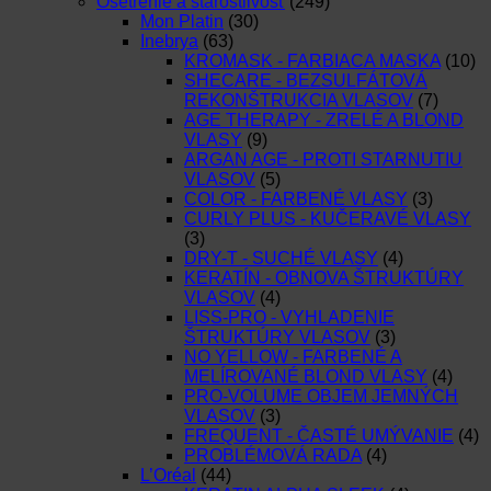
Ošetrenie a starostlivosť
(249)
Mon Platin
(30)
Inebrya
(63)
KROMASK - FARBIACA MASKA
(10)
SHECARE - BEZSULFÁTOVÁ
REKONŠTRUKCIA VLASOV
(7)
AGE THERAPY - ZRELÉ A BLOND
VLASY
(9)
ARGAN AGE - PROTI STARNUTIU
VLASOV
(5)
COLOR - FARBENÉ VLASY
(3)
CURLY PLUS - KUČERAVÉ VLASY
(3)
DRY-T - SUCHÉ VLASY
(4)
KERATÍN - OBNOVA ŠTRUKTÚRY
VLASOV
(4)
LISS-PRO - VYHLADENIE
ŠTRUKTÚRY VLASOV
(3)
NO YELLOW - FARBENÉ A
MELÍROVANÉ BLOND VLASY
(4)
PRO-VOLUME OBJEM JEMNÝCH
VLASOV
(3)
FREQUENT - ČASTÉ UMÝVANIE
(4)
PROBLÉMOVÁ RADA
(4)
L’Oréal
(44)