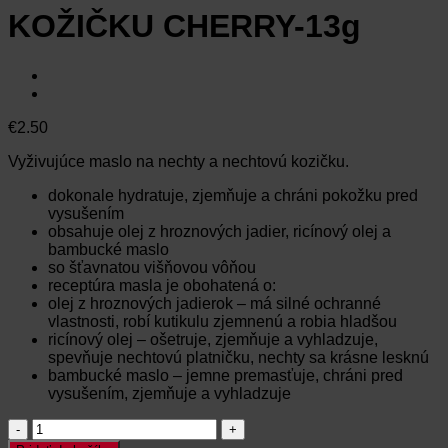
KOŽIČKU CHERRY-13g
€
2.50
Vyživujúce maslo na nechty a nechtovú kozičku.
dokonale hydratuje, zjemňuje a chráni pokožku pred
vysušením
obsahuje olej z hroznových jadier, ricínový olej a
bambucké maslo
so šťavnatou višňovou vôňou
receptúra ​​masla je obohatená o:
olej z hroznových jadierok – má silné ochranné
vlastnosti, robí kutikulu zjemnenú
a robia hladšou
ricínový olej – ošetruje, zjemňuje a vyhladzuje,
spevňuje nechtovú platničku, nechty sa krásne lesknú
bambucké maslo – jemne premasťuje, chráni pred
vysušením, zjemňuje a vyhladzuje
množstvo
CLARESA