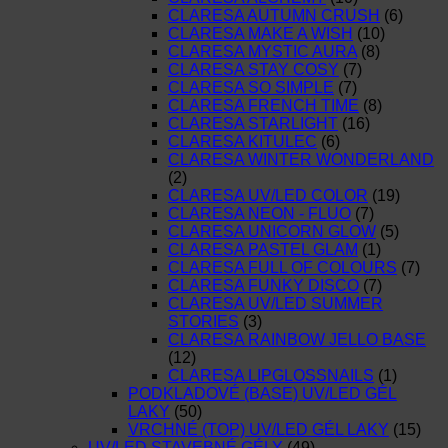
CLARESA AUTUMN CRUSH
(6)
CLARESA MAKE A WISH
(10)
CLARESA MYSTIC AURA
(8)
CLARESA STAY COSY
(7)
CLARESA SO SIMPLE
(7)
CLARESA FRENCH TIME
(8)
CLARESA STARLIGHT
(16)
CLARESA KITULEC
(6)
CLARESA WINTER WONDERLAND
(2)
CLARESA UV/LED COLOR
(19)
CLARESA NEON - FLUO
(7)
CLARESA UNICORN GLOW
(5)
CLARESA PASTEL GLAM
(1)
CLARESA FULL OF COLOURS
(7)
CLARESA FUNKY DISCO
(7)
CLARESA UV/LED SUMMER
STORIES
(3)
CLARESA RAINBOW JELLO BASE
(12)
CLARESA LIPGLOSSNAILS
(1)
PODKLADOVÉ (BASE) UV/LED GÉL
LAKY
(50)
VRCHNÉ (TOP) UV/LED GÉL LAKY
(15)
UV/LED STAVEBNÉ GÉLY
(49)