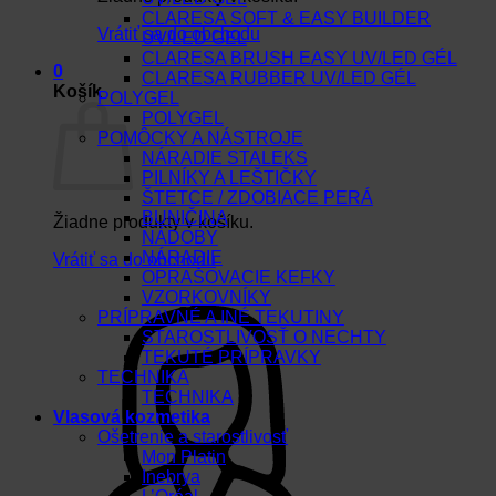
CLARESA SOFT & EASY BUILDER
Vrátiť sa do obchodu
UV/LED GEL
CLARESA BRUSH EASY UV/LED GÉL
0
CLARESA RUBBER UV/LED GÉL
Košík
POLYGEL
POLYGEL
POMÔCKY A NÁSTROJE
NÁRADIE STALEKS
PILNÍKY A LEŠTIČKY
ŠTETCE / ZDOBIACE PERÁ
BUNIČINA
Žiadne produkty v košíku.
NÁDOBY
NÁRADIE
Vrátiť sa do obchodu
OPRAŠOVACIE KEFKY
VZORKOVNÍKY
PRÍPRAVNÉ A INÉ TEKUTINY
STAROSTLIVOSŤ O NECHTY
TEKUTÉ PRÍPRAVKY
TECHNIKA
TECHNIKA
Vlasová kozmetika
Ošetrenie a starostlivosť
Mon Platin
Inebrya