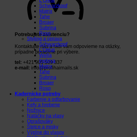
L’Oréal
Schwarzkopf
Matrix
Tahe
Broaer
Subrina
Roso
Potrebujete asistenciu?
Styling a úprava
Schwarzkopf
Kontaktujte nás a radi vám odpovieme na otázky,
L’Oréal
prípadne poradíme pri výbere.
Wella
Inebrya
tel:
+421 905 509 337
Matrix
e-mail:
info@profihairnails.sk
Tahe
Subrina
Broaer
Roso
Kadernícke potreby
Farbenie a odfarbovanie
Kefy a hrebene
Nožnice
Natáčky na vlasy
Oprašováky
Štetce a misky
Výplne do vlasov