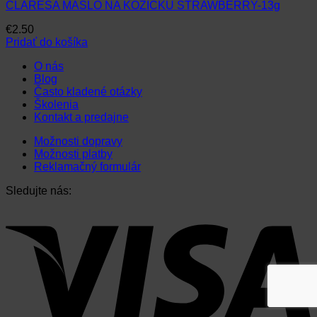
CLARESA MASLO NA KOŽIČKU STRAWBERRY-13g
€
2.50
Pridať do košíka
O nás
Blog
Často kladené otázky
Školenia
Kontakt a predajne
Možnosti dopravy
Možnosti platby
Reklamačný formulár
Sledujte nás: