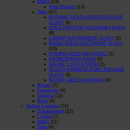
Matrix
(13)
Total Results
(13)
Tahe
(47)
BOTANIC GOLD KERATIN SUCHÉ
VLASY
(8)
GOLD PROTEÍN VEGÁNSKA RADA
(8)
LUMIER NA FARBENÉ VLASY
(5)
MAGIC RIZOS KUČERAVÉ VLASY
(10)
POWER GOLD ANTI-FRIZZ
(2)
PROBLÉMOVÁ RADA
(5)
SOLAR S UV FILTROM
(3)
SILVER FARBENÉ A MELÍROVANÉ
VLASY
(3)
NATUR / MICELAR RADA
(4)
Broaer
(7)
FarmaVita
(4)
Subrina
(10)
Roso
(4)
Styling a úprava
(74)
Schwarzkopf
(22)
L’Oréal
(7)
Wella
(11)
Tahe
(4)