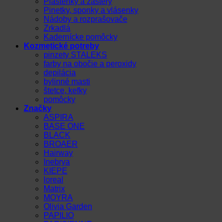
Pláštenky a zástery
Pinetky, sponky a vlásenky
Nádoby a rozprašovače
Zrkadlá
Kadernícke pomôcky
Kozmetické potreby
pinzety STALEKS
farby na obočie a peroxidy
depilácia
bylinné masti
štetce, kefky
pomôcky
Značky
ASPIRA
BASE ONE
BLACK
BROAER
Hairway
Inebrya
KIEPE
loreal
Matrix
MOYRA
Olivia Garden
PAPILIO