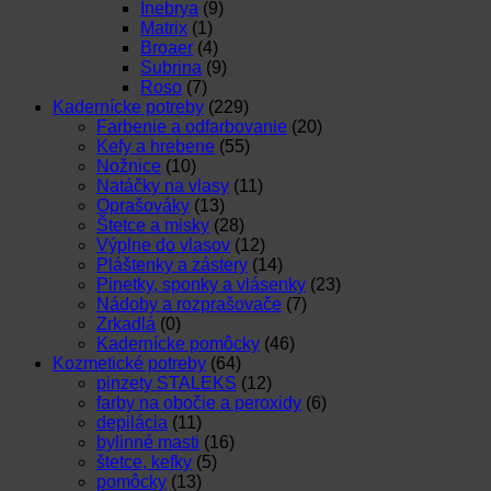
Inebrya
(9)
Matrix
(1)
Broaer
(4)
Subrina
(9)
Roso
(7)
Kadernícke potreby
(229)
Farbenie a odfarbovanie
(20)
Kefy a hrebene
(55)
Nožnice
(10)
Natáčky na vlasy
(11)
Oprašováky
(13)
Štetce a misky
(28)
Výplne do vlasov
(12)
Pláštenky a zástery
(14)
Pinetky, sponky a vlásenky
(23)
Nádoby a rozprašovače
(7)
Zrkadlá
(0)
Kadernícke pomôcky
(46)
Kozmetické potreby
(64)
pinzety STALEKS
(12)
farby na obočie a peroxidy
(6)
depilácia
(11)
bylinné masti
(16)
štetce, kefky
(5)
pomôcky
(13)