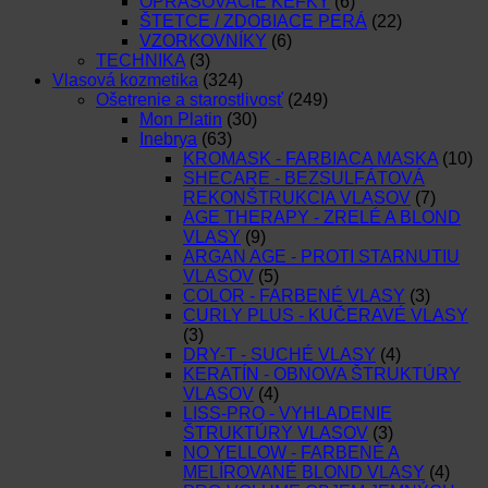
OPRAŠOVACIE KEFKY
(6)
ŠTETCE / ZDOBIACE PERÁ
(22)
VZORKOVNÍKY
(6)
TECHNIKA
(3)
Vlasová kozmetika
(324)
Ošetrenie a starostlivosť
(249)
Mon Platin
(30)
Inebrya
(63)
KROMASK - FARBIACA MASKA
(10)
SHECARE - BEZSULFÁTOVÁ
REKONŠTRUKCIA VLASOV
(7)
AGE THERAPY - ZRELÉ A BLOND
VLASY
(9)
ARGAN AGE - PROTI STARNUTIU
VLASOV
(5)
COLOR - FARBENÉ VLASY
(3)
CURLY PLUS - KUČERAVÉ VLASY
(3)
DRY-T - SUCHÉ VLASY
(4)
KERATÍN - OBNOVA ŠTRUKTÚRY
VLASOV
(4)
LISS-PRO - VYHLADENIE
ŠTRUKTÚRY VLASOV
(3)
NO YELLOW - FARBENÉ A
MELÍROVANÉ BLOND VLASY
(4)