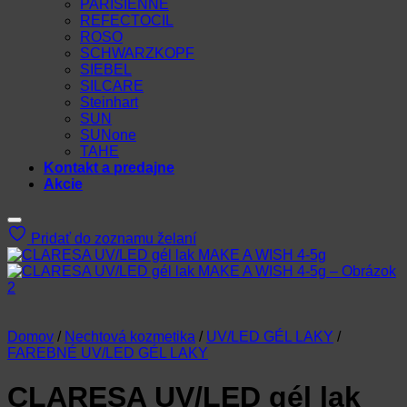
PARISIENNE
REFECTOCIL
ROSO
SCHWARZKOPF
SIEBEL
SILCARE
Steinhart
SUN
SUNone
TAHE
Kontakt a predajne
Akcie
Pridať do zoznamu želaní
Domov
/
Nechtová kozmetika
/
UV/LED GÉL LAKY
/
FAREBNÉ UV/LED GÉL LAKY
CLARESA UV/LED gél lak