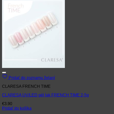
Pridať do zoznamu želaní
CLARESA FRENCH TIME
CLARESA UV/LED gél lak FRENCH TIME 2-5g
€
3.90
Pridať do košíka