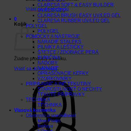
CLARESA SOFT & EASY BUILDER
Vrátiť sa do obchodu
UV/LED GEL
CLARESA BRUSH EASY UV/LED GÉL
0
CLARESA RUBBER UV/LED GÉL
Košík
POLYGEL
POLYGEL
POMÔCKY A NÁSTROJE
NÁRADIE STALEKS
PILNÍKY A LEŠTIČKY
ŠTETCE / ZDOBIACE PERÁ
BUNIČINA
Žiadne produkty v košíku.
NÁDOBY
NÁRADIE
Vrátiť sa do obchodu
OPRAŠOVACIE KEFKY
VZORKOVNÍKY
PRÍPRAVNÉ A INÉ TEKUTINY
STAROSTLIVOSŤ O NECHTY
TEKUTÉ PRÍPRAVKY
TECHNIKA
TECHNIKA
Vlasová kozmetika
Ošetrenie a starostlivosť
Mon Platin
Inebrya