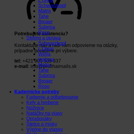
L’Oréal
Schwarzkopf
Matrix
Tahe
Broaer
Subrina
Roso
Potrebujete asistenciu?
Styling a úprava
Schwarzkopf
Kontaktujte nás a radi vám odpovieme na otázky,
L’Oréal
prípadne poradíme pri výbere.
Wella
Inebrya
tel:
+421 905 509 337
Matrix
e-mail:
info@profihairnails.sk
Tahe
Subrina
Broaer
Roso
Kadernícke potreby
Farbenie a odfarbovanie
Kefy a hrebene
Nožnice
Natáčky na vlasy
Oprašováky
Štetce a misky
Výplne do vlasov