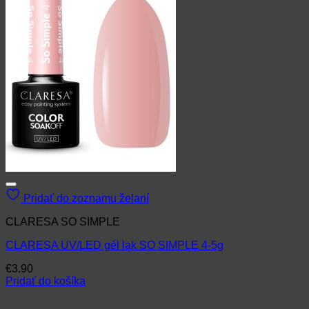
Pridať do zoznamu želaní
CLARESA SO SIMPLE
CLARESA UV/LED gél lak SO SIMPLE 4-5g
€
3.90
Pridať do košíka