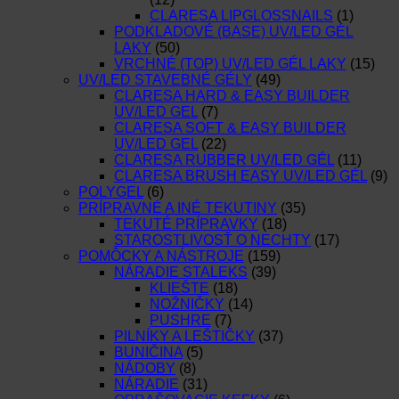
CLARESA LIPGLOSSNAILS
(1)
PODKLADOVÉ (BASE) UV/LED GÉL
LAKY
(50)
VRCHNÉ (TOP) UV/LED GÉL LAKY
(15)
UV/LED STAVEBNÉ GÉLY
(49)
CLARESA HARD & EASY BUILDER
UV/LED GEL
(7)
CLARESA SOFT & EASY BUILDER
UV/LED GEL
(22)
CLARESA RUBBER UV/LED GÉL
(11)
CLARESA BRUSH EASY UV/LED GÉL
(9)
POLYGEL
(6)
PRÍPRAVNÉ A INÉ TEKUTINY
(35)
TEKUTÉ PRÍPRAVKY
(18)
STAROSTLIVOSŤ O NECHTY
(17)
POMÔCKY A NÁSTROJE
(159)
NÁRADIE STALEKS
(39)
KLIEŠTE
(18)
NOŽNIČKY
(14)
PUSHRE
(7)
PILNÍKY A LEŠTIČKY
(37)
BUNIČINA
(5)
NÁDOBY
(8)
NÁRADIE
(31)