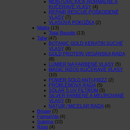
MOISTURE KICK-NORMÁLNE A
KUČERAVÉ VLASY
(4)
REPAIR RESCUE-POŠKODENÉ
VLASY
(7)
VLASOVÁ POKOŽKA
(2)
Matrix
(13)
Total Results
(13)
Tahe
(47)
BOTANIC GOLD KERATIN SUCHÉ
VLASY
(8)
GOLD PROTEÍN VEGÁNSKA RADA
(8)
LUMIER NA FARBENÉ VLASY
(5)
MAGIC RIZOS KUČERAVÉ VLASY
(10)
POWER GOLD ANTI-FRIZZ
(2)
PROBLÉMOVÁ RADA
(5)
SOLAR S UV FILTROM
(3)
SILVER FARBENÉ A MELÍROVANÉ
VLASY
(3)
NATUR / MICELAR RADA
(4)
Broaer
(7)
FarmaVita
(4)
Subrina
(10)
Roso
(4)