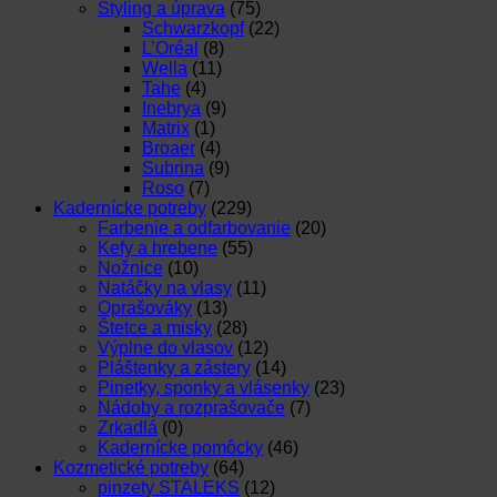
Styling a úprava
(75)
Schwarzkopf
(22)
L’Oréal
(8)
Wella
(11)
Tahe
(4)
Inebrya
(9)
Matrix
(1)
Broaer
(4)
Subrina
(9)
Roso
(7)
Kadernícke potreby
(229)
Farbenie a odfarbovanie
(20)
Kefy a hrebene
(55)
Nožnice
(10)
Natáčky na vlasy
(11)
Oprašováky
(13)
Štetce a misky
(28)
Výplne do vlasov
(12)
Pláštenky a zástery
(14)
Pinetky, sponky a vlásenky
(23)
Nádoby a rozprašovače
(7)
Zrkadlá
(0)
Kadernícke pomôcky
(46)
Kozmetické potreby
(64)
pinzety STALEKS
(12)