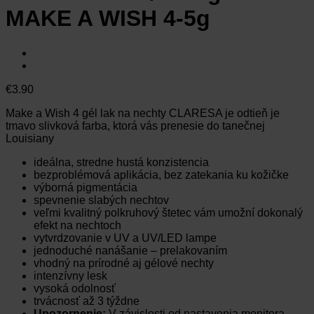
MAKE A WISH 4-5g
€
3.90
Make a Wish 4 gél lak na nechty CLARESA je odtieň je
tmavo slivková farba, ktorá vás prenesie do tanečnej
Louisiany
ideálna, stredne hustá konzistencia
bezproblémová aplikácia, bez zatekania ku kožičke
výborná pigmentácia
spevnenie slabých nechtov
veľmi kvalitný polkruhový štetec vám umožní dokonalý
efekt na nechtoch
vytvrdzovanie v UV a UV/LED lampe
jednoduché nanášanie – prelakovaním
vhodný na prírodné aj gélové nechty
intenzívny lesk
vysoká odolnosť
trvácnosť až 3 týždne
Upozornenie:
V závislosti od nastavenia monitora,