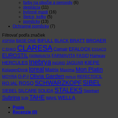
farby na obočie a peroxidy
(6)
depilácia
(11)
bylinné masti
(16)
štetce, kefky
(5)
pomôcky
(13)
Ochranné pomôcky
(7)
Filtrovať podľa značiek
BIFULL
BROAER
BRATT
BLACK
BASE ONE
ASPIRA
CLARESA
EFALOCK
Comair
C:EHKO
ESSACO
EUROSTIL
FARMAVITA
Hairway
FASIO
FARMAVAITA
Inebrya
KIEPE
HERCULES
JAGUAR
INGRID
loreal
Mon Platin
Matrix
KolagenDrink
Maxima
Olivia Garden
O-P-I
MOYRA
REFECTOCIL
PAPILIO
SCHWARZKOPF
SIBEL
RO.IAL
ROSO
STALEKS
SIEBEL
SILCARE
SOLIDA
Steinhart
TAHE
Subrina
WELLA
WAHL
SUN
Popis
Recenzie (0)