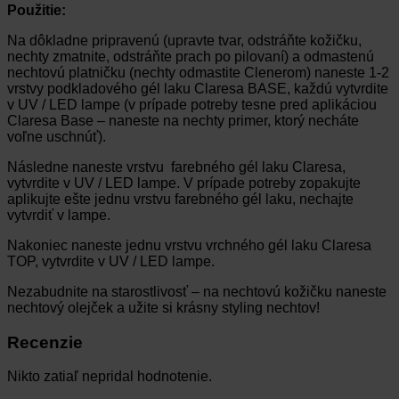
Použitie:
Na dôkladne pripravenú (upravte tvar, odstráňte kožičku,
nechty zmatnite, odstráňte prach po pilovaní) a odmastenú
nechtovú platničku (nechty odmastite Clenerom) naneste 1-2
vrstvy podkladového gél laku Claresa BASE, každú vytvrdite
v UV / LED lampe (v prípade potreby tesne pred aplikáciou
Claresa Base – naneste na nechty primer, ktorý necháte
voľne uschnúť).
Následne naneste vrstvu farebného gél laku Claresa,
vytvrdite v UV / LED lampe. V prípade potreby zopakujte
aplikujte ešte jednu vrstvu farebného gél laku, nechajte
vytvrdiť v lampe.
Nakoniec naneste jednu vrstvu vrchného gél laku Claresa
TOP, vytvrdite v UV / LED lampe.
Nezabudnite na starostlivosť – na nechtovú kožičku naneste
nechtový olejček a užite si krásny
styling nechtov!
Recenzie
Nikto zatiaľ nepridal hodnotenie.