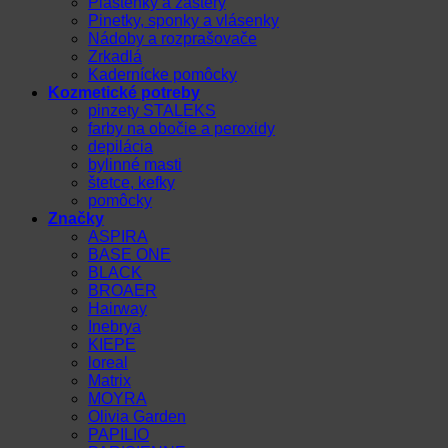
Pláštenky a zástery
Pinetky, sponky a vlásenky
Nádoby a rozprašovače
Zrkadlá
Kadernícke pomôcky
Kozmetické potreby
pinzety STALEKS
farby na obočie a peroxidy
depilácia
bylinné masti
štetce, kefky
pomôcky
Značky
ASPIRA
BASE ONE
BLACK
BROAER
Hairway
Inebrya
KIEPE
loreal
Matrix
MOYRA
Olivia Garden
PAPILIO