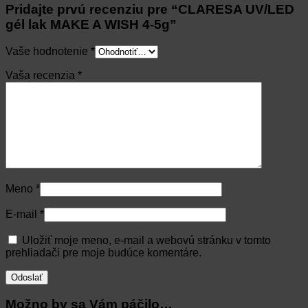
Pridajte prvú recenziu pre “CLARESA UV/LED
gél lak MAKE A WISH 4-5g”
Vaše hodnotenie
*
Vaša recenzia
*
Meno
*
E-mail
*
Uložiť moje meno, e-mail a webovú stránku v tomto
prehliadači pre moje budúce komentáre.
Možno by sa Vám páčilo…