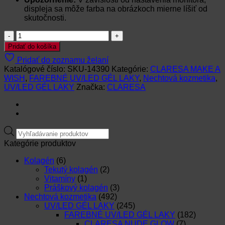
displeja sa môže farba na obrázkoch mierne líšiť od
skutočnosti
.
množstvo
CLARESA
Pridať do košíka
UV/LED
Pridať do zoznamu želaní
gél
Katalógové číslo:
SKU-14390
Kategórie:
CLARESA MAKE A
lak
WISH
,
FAREBNÉ UV/LED GÉL LAKY
,
Nechtová kozmetika
,
MAKE
UV/LED GÉL LAKY
Značka:
CLARESA
A
WISH
4-
5g
Products
search
Kategórie produktov
Kolagén
(6)
Tekutý kolagén
(2)
Vitamíny
(1)
Práškový kolagén
(3)
Nechtová kozmetika
(492)
UV/LED GÉL LAKY
(245)
FAREBNÉ UV/LED GÉL LAKY
(182)
CLARESA NUDE GLOW
(7)