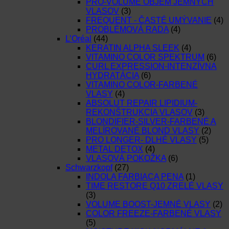
PRO-VOLUME OBJEM JEMNÝCH
VLASOV
(3)
FREQUENT - ČASTÉ UMÝVANIE
(4)
PROBLÉMOVÁ RADA
(4)
L’Oréal
(44)
KERATIN ALPHA SLEEK
(4)
VITAMINO COLOR SPEKTRUM
(6)
CURL EXPRESSION-INTENZÍVNA
HYDRATÁCIA
(6)
VITAMINO COLOR-FARBENÉ
VLASY
(4)
ABSOLUT REPAIR LIPIDIUM-
REKONŠTRUKCIA VLASOV
(3)
BLONDIFIER-SILVER-FARBENÉ A
MELÍROVANÉ BLOND VLASY
(2)
PRO LONGER- DLHÉ VLASY
(5)
METAL DETOX
(4)
VLASOVÁ POKOŽKA
(6)
Schwarzkopf
(27)
INDOLA FARBIACA PENA
(1)
TIME RESTORE Q10 ZRELÉ VLASY
(3)
VOLUME BOOST-JEMNÉ VLASY
(2)
COLOR FREEZE-FARBENÉ VLASY
(5)