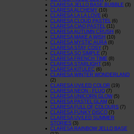
CLARESA JELLO BASE BUBBLE
(3)
CLARESA ALCHEMY
(10)
CLARESA LA LA LOVE
(4)
CLARESA CLOUD PASTEL
(6)
CLARESA CIAO PASTEL
(11)
CLARESA AUTUMN CRUSH
(6)
CLARESA MAKE A WISH
(10)
CLARESA MYSTIC AURA
(8)
CLARESA STAY COSY
(7)
CLARESA SO SIMPLE
(7)
CLARESA FRENCH TIME
(8)
CLARESA STARLIGHT
(16)
CLARESA KITULEC
(6)
CLARESA WINTER WONDERLAND
(2)
CLARESA UV/LED COLOR
(19)
CLARESA NEON - FLUO
(7)
CLARESA UNICORN GLOW
(5)
CLARESA PASTEL GLAM
(1)
CLARESA FULL OF COLOURS
(7)
CLARESA FUNKY DISCO
(7)
CLARESA UV/LED SUMMER
STORIES
(3)
CLARESA RAINBOW JELLO BASE
(12)