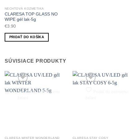
NECHTOVÁ KOZMETIKA
CLARESA TOP GLASS NO
WIPE gél lak-5g
€
3.90
PRIDAŤ DO KOŠÍKA
SÚVISIACE PRODUKTY
Pridať do zoznamu
Pridať do zoznamu
želaní
želaní
CLARESA WINTER WONDERLAND
CLARESA STAY COSY