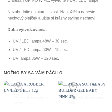
Claresa TOP NO WIPE, vytvrdite v UV / LED lampe.
Nezabudnite na starostlivosť. Na kožičku naneste
nechtový olejček a užite si krásny styling nechtov!
Doba vytvrdzovania:
UV / LED lampa 48W – 30 sec.
UV / LED lampa 60W – 15 sec.
UV lampa 36W – 120 sec.
MOŽNO BY SA VÁM PÁČILO…
Pridať do zoznamu
Pridať do zoznamu
želaní
želaní