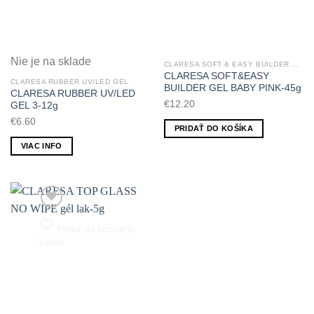
Nie je na sklade
CLARESA SOFT & EASY BUILDER UV/LED GEL
CLARESA SOFT&EASY
CLARESA RUBBER UV/LED GÉL
BUILDER GEL BABY PINK-45g
CLARESA RUBBER UV/LED
€
12.20
GEL 3-12g
€
6.60
PRIDAŤ DO KOŠÍKA
VIAC INFO
Pridať do zoznamu
želaní