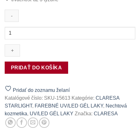
množstvo
CLARESA
UV/LED
gél
lak
STARLIGHT
PRIDAŤ DO KOŠÍKA
13-
5g
Pridať do zoznamu želaní
Katalógové číslo:
SKU-15613
Kategórie:
CLARESA
STARLIGHT
,
FAREBNÉ UV/LED GÉL LAKY
,
Nechtová
kozmetika
,
UV/LED GÉL LAKY
Značka:
CLARESA