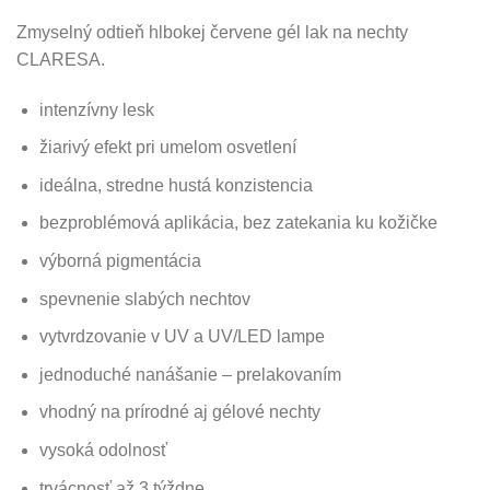
Zmyselný odtieň hlbokej červene gél lak na nechty
CLARESA.
intenzívny lesk
žiarivý efekt pri umelom
osvetlení
ideálna, stredne hustá konzistencia
bezproblémová aplikácia, bez zatekania ku kožičke
výborná pigmentácia
spevnenie slabých nechtov
vytvrdzovanie v UV a UV/LED lampe
jednoduché nanášanie – prelakovaním
vhodný na prírodné aj gélové nechty
vysoká odolnosť
trvácnosť až 3 týždne