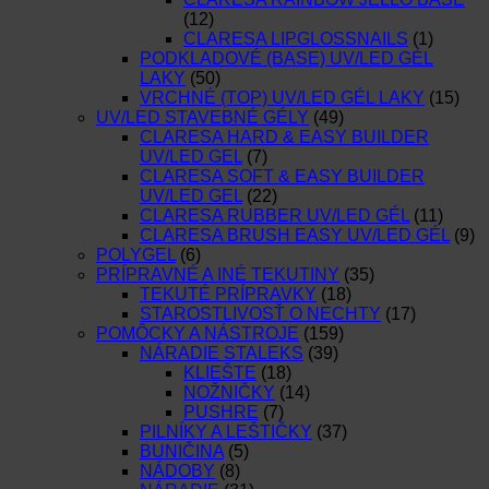
(12)
CLARESA LIPGLOSSNAILS
(1)
PODKLADOVÉ (BASE) UV/LED GÉL
LAKY
(50)
VRCHNÉ (TOP) UV/LED GÉL LAKY
(15)
UV/LED STAVEBNÉ GÉLY
(49)
CLARESA HARD & EASY BUILDER
UV/LED GEL
(7)
CLARESA SOFT & EASY BUILDER
UV/LED GEL
(22)
CLARESA RUBBER UV/LED GÉL
(11)
CLARESA BRUSH EASY UV/LED GÉL
(9)
POLYGEL
(6)
PRÍPRAVNÉ A INÉ TEKUTINY
(35)
TEKUTÉ PRÍPRAVKY
(18)
STAROSTLIVOSŤ O NECHTY
(17)
POMÔCKY A NÁSTROJE
(159)
NÁRADIE STALEKS
(39)
KLIEŠTE
(18)
NOŽNIČKY
(14)
PUSHRE
(7)
PILNÍKY A LEŠTIČKY
(37)
BUNIČINA
(5)
NÁDOBY
(8)