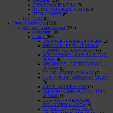
NÁRADIE
(31)
OPRAŠOVACIE KEFKY
(6)
ŠTETCE / ZDOBIACE PERÁ
(22)
VZORKOVNÍKY
(6)
TECHNIKA
(3)
Vlasová kozmetika
(323)
Ošetrenie a starostlivosť
(249)
Mon Platin
(30)
Inebrya
(63)
KROMASK - FARBIACA MASKA
(10)
SHECARE - BEZSULFÁTOVÁ
REKONŠTRUKCIA VLASOV
(7)
AGE THERAPY - ZRELÉ A BLOND
VLASY
(9)
ARGAN AGE - PROTI STARNUTIU
VLASOV
(5)
COLOR - FARBENÉ VLASY
(3)
CURLY PLUS - KUČERAVÉ VLASY
(3)
DRY-T - SUCHÉ VLASY
(4)
KERATÍN - OBNOVA ŠTRUKTÚRY
VLASOV
(4)
LISS-PRO - VYHLADENIE
ŠTRUKTÚRY VLASOV
(3)
NO YELLOW - FARBENÉ A