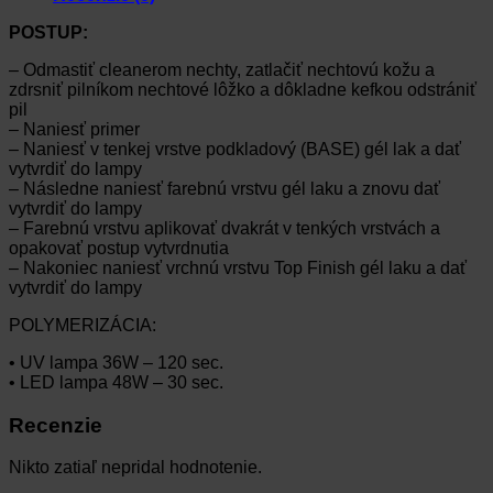
POSTUP:
– Odmastiť cleanerom nechty, zatlačiť nechtovú kožu a
zdrsniť pilníkom nechtové lôžko a dôkladne kefkou odstrániť
pil
– Naniesť primer
– Naniesť v tenkej vrstve podkladový (BASE) gél lak a dať
vytvrdiť do lampy
– Následne naniesť farebnú vrstvu gél laku a znovu dať
vytvrdiť do lampy
– Farebnú vrstvu aplikovať dvakrát v tenkých vrstvách a
opakovať postup vytvrdnutia
– Nakoniec naniesť vrchnú vrstvu Top Finish gél laku a dať
vytvrdiť do lampy
POLYMERIZÁCIA:
• UV lampa 36W – 120 sec.
• LED lampa 48W – 30 sec.
Recenzie
Nikto zatiaľ nepridal hodnotenie.