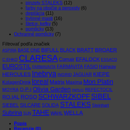
pinzety STALEKS
(12)
farby na obočie a peroxidy
(6)
depilácia
(11)
bylinné masti
(16)
štetce, kefky
(5)
pomôcky
(13)
Ochranné pomôcky
(7)
Filtrovať podľa značiek
BIFULL
BROAER
BRATT
BLACK
BASE ONE
ASPIRA
CLARESA
EFALOCK
Comair
C:EHKO
ESSACO
EUROSTIL
FARMAVITA
Hairway
FASIO
FARMAVAITA
Inebrya
KIEPE
HERCULES
JAGUAR
INGRID
loreal
Mon Platin
Matrix
KolagenDrink
Maxima
Olivia Garden
O-P-I
MOYRA
REFECTOCIL
PAPILIO
SCHWARZKOPF
SIBEL
RO.IAL
ROSO
STALEKS
SIEBEL
SILCARE
SOLIDA
Steinhart
TAHE
Subrina
WELLA
WAHL
SUN
Popis
Recenzie (0)