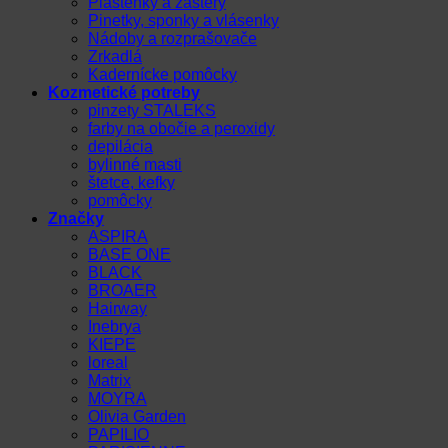
Pláštenky a zástery
Pinetky, sponky a vlásenky
Nádoby a rozprašovače
Zrkadlá
Kadernícke pomôcky
Kozmetické potreby
pinzety STALEKS
farby na obočie a peroxidy
depilácia
bylinné masti
štetce, kefky
pomôcky
Značky
ASPIRA
BASE ONE
BLACK
BROAER
Hairway
Inebrya
KIEPE
loreal
Matrix
MOYRA
Olivia Garden
PAPILIO