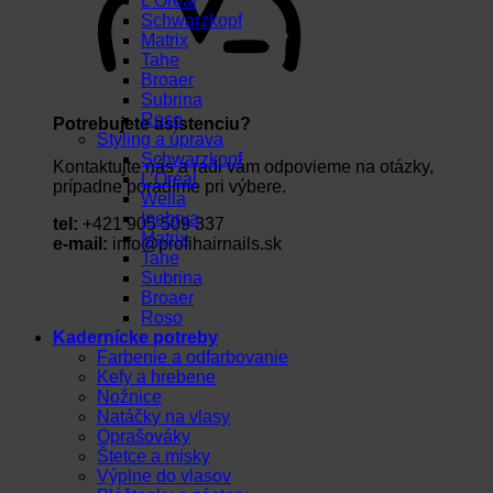
L’Oréal
Schwarzkopf
Matrix
Tahe
Broaer
Subrina
Roso
Potrebujete asistenciu?
Styling a úprava
Schwarzkopf
Kontaktujte nás a radi vám odpovieme na otázky,
L’Oréal
prípadne poradíme pri výbere.
Wella
Inebrya
tel:
+421 905 509 337
Matrix
e-mail:
info@profihairnails.sk
Tahe
Subrina
Broaer
Roso
Kadernícke potreby
Farbenie a odfarbovanie
Kefy a hrebene
Nožnice
Natáčky na vlasy
Oprašováky
Štetce a misky
Výplne do vlasov