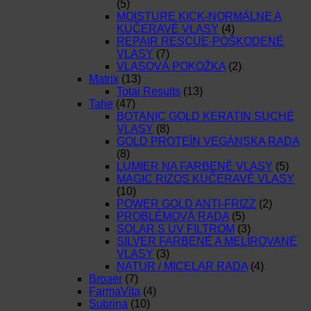
(5)
MOISTURE KICK-NORMÁLNE A
KUČERAVÉ VLASY
(4)
REPAIR RESCUE-POŠKODENÉ
VLASY
(7)
VLASOVÁ POKOŽKA
(2)
Matrix
(13)
Total Results
(13)
Tahe
(47)
BOTANIC GOLD KERATIN SUCHÉ
VLASY
(8)
GOLD PROTEÍN VEGÁNSKA RADA
(8)
LUMIER NA FARBENÉ VLASY
(5)
MAGIC RIZOS KUČERAVÉ VLASY
(10)
POWER GOLD ANTI-FRIZZ
(2)
PROBLÉMOVÁ RADA
(5)
SOLAR S UV FILTROM
(3)
SILVER FARBENÉ A MELÍROVANÉ
VLASY
(3)
NATUR / MICELAR RADA
(4)
Broaer
(7)
FarmaVita
(4)
Subrina
(10)