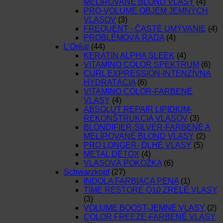
MELÍROVANÉ BLOND VLASY
(4)
PRO-VOLUME OBJEM JEMNÝCH
VLASOV
(3)
FREQUENT - ČASTÉ UMÝVANIE
(4)
PROBLÉMOVÁ RADA
(4)
L’Oréal
(44)
KERATIN ALPHA SLEEK
(4)
VITAMINO COLOR SPEKTRUM
(6)
CURL EXPRESSION-INTENZÍVNA
HYDRATÁCIA
(6)
VITAMINO COLOR-FARBENÉ
VLASY
(4)
ABSOLUT REPAIR LIPIDIUM-
REKONŠTRUKCIA VLASOV
(3)
BLONDIFIER-SILVER-FARBENÉ A
MELÍROVANÉ BLOND VLASY
(2)
PRO LONGER- DLHÉ VLASY
(5)
METAL DETOX
(4)
VLASOVÁ POKOŽKA
(6)
Schwarzkopf
(27)
INDOLA FARBIACA PENA
(1)
TIME RESTORE Q10 ZRELÉ VLASY
(3)
VOLUME BOOST-JEMNÉ VLASY
(2)
COLOR FREEZE-FARBENÉ VLASY