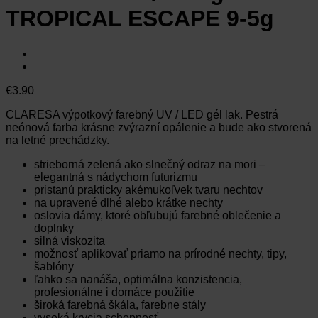
TROPICAL ESCAPE 9-5g
€
3.90
CLARESA výpotkový farebný UV / LED gél lak. Pestrá
neónová farba krásne zvýrazní opálenie a bude ako stvorená
na letné prechádzky.
strieborná zelená ako slnečný odraz na mori –
elegantná s nádychom futurizmu
pristanú prakticky akémukoľvek tvaru nechtov
na upravené dlhé alebo krátke nechty
oslovia dámy, ktoré obľubujú farebné oblečenie a
doplnky
silná viskozita
možnosť aplikovať priamo na prírodné nechty, tipy,
šablóny
ľahko sa nanáša, optimálna konzistencia,
profesionálne i domáce použitie
široká farebná škála, farebne stály
vysoká krycia schopnosť