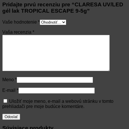
Pridajte prvú recenziu pre “CLARESA UV/LED
gél lak TROPICAL ESCAPE 9-5g”
Vaše hodnotenie
*
Vaša recenzia
*
Meno
*
E-mail
*
Uložiť moje meno, e-mail a webovú stránku v tomto
prehliadači pre moje budúce komentáre.
Súvisiace produkty