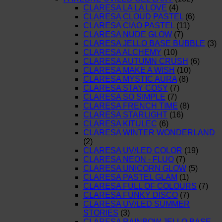
CLARESA LA LA LOVE
(4)
CLARESA CLOUD PASTEL
(6)
CLARESA CIAO PASTEL
(11)
CLARESA NUDE GLOW
(7)
CLARESA JELLO BASE BUBBLE
(3)
CLARESA ALCHEMY
(10)
CLARESA AUTUMN CRUSH
(6)
CLARESA MAKE A WISH
(10)
CLARESA MYSTIC AURA
(8)
CLARESA STAY COSY
(7)
CLARESA SO SIMPLE
(7)
CLARESA FRENCH TIME
(8)
CLARESA STARLIGHT
(16)
CLARESA KITULEC
(6)
CLARESA WINTER WONDERLAND
(2)
CLARESA UV/LED COLOR
(19)
CLARESA NEON - FLUO
(7)
CLARESA UNICORN GLOW
(5)
CLARESA PASTEL GLAM
(1)
CLARESA FULL OF COLOURS
(7)
CLARESA FUNKY DISCO
(7)
CLARESA UV/LED SUMMER
STORIES
(3)
CLARESA RAINBOW JELLO BASE