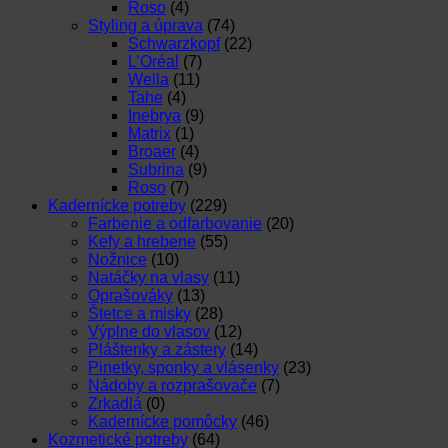
Roso
(4)
Styling a úprava
(74)
Schwarzkopf
(22)
L’Oréal
(7)
Wella
(11)
Tahe
(4)
Inebrya
(9)
Matrix
(1)
Broaer
(4)
Subrina
(9)
Roso
(7)
Kadernícke potreby
(229)
Farbenie a odfarbovanie
(20)
Kefy a hrebene
(55)
Nožnice
(10)
Natáčky na vlasy
(11)
Oprašováky
(13)
Štetce a misky
(28)
Výplne do vlasov
(12)
Pláštenky a zástery
(14)
Pinetky, sponky a vlásenky
(23)
Nádoby a rozprašovače
(7)
Zrkadlá
(0)
Kadernícke pomôcky
(46)
Kozmetické potreby
(64)