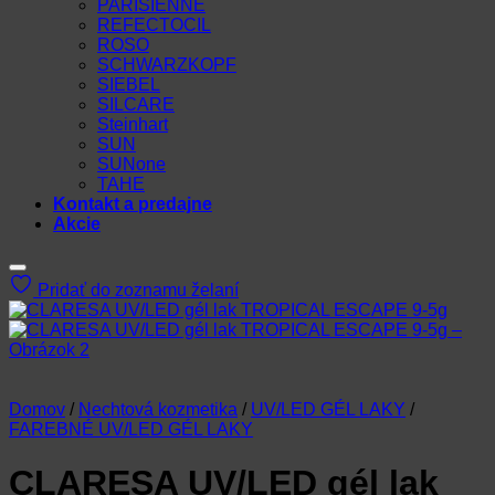
PARISIENNE
REFECTOCIL
ROSO
SCHWARZKOPF
SIEBEL
SILCARE
Steinhart
SUN
SUNone
TAHE
Kontakt a predajne
Akcie
Pridať do zoznamu želaní
Domov
/
Nechtová kozmetika
/
UV/LED GÉL LAKY
/
FAREBNÉ UV/LED GÉL LAKY
CLARESA UV/LED gél lak