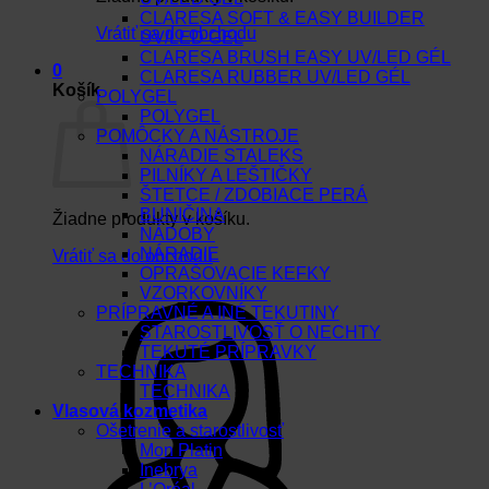
CLARESA SOFT & EASY BUILDER
Vrátiť sa do obchodu
UV/LED GEL
CLARESA BRUSH EASY UV/LED GÉL
0
CLARESA RUBBER UV/LED GÉL
Košík
POLYGEL
POLYGEL
POMÔCKY A NÁSTROJE
NÁRADIE STALEKS
PILNÍKY A LEŠTIČKY
ŠTETCE / ZDOBIACE PERÁ
BUNIČINA
Žiadne produkty v košíku.
NÁDOBY
NÁRADIE
Vrátiť sa do obchodu
OPRAŠOVACIE KEFKY
VZORKOVNÍKY
PRÍPRAVNÉ A INÉ TEKUTINY
STAROSTLIVOSŤ O NECHTY
TEKUTÉ PRÍPRAVKY
TECHNIKA
TECHNIKA
Vlasová kozmetika
Ošetrenie a starostlivosť
Mon Platin
Inebrya