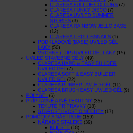
CLARESA FULL OF COLOURS
(7)
CLARESA FUNKY DISCO
(7)
CLARESA UV/LED SUMMER
STORIES
(3)
CLARESA RAINBOW JELLO BASE
(12)
CLARESA LIPGLOSSNAILS
(1)
PODKLADOVÉ (BASE) UV/LED GÉL
LAKY
(50)
VRCHNÉ (TOP) UV/LED GÉL LAKY
(15)
UV/LED STAVEBNÉ GÉLY
(49)
CLARESA HARD & EASY BUILDER
UV/LED GEL
(7)
CLARESA SOFT & EASY BUILDER
UV/LED GEL
(22)
CLARESA RUBBER UV/LED GÉL
(11)
CLARESA BRUSH EASY UV/LED GÉL
(9)
POLYGEL
(6)
PRÍPRAVNÉ A INÉ TEKUTINY
(35)
TEKUTÉ PRÍPRAVKY
(18)
STAROSTLIVOSŤ O NECHTY
(17)
POMÔCKY A NÁSTROJE
(159)
NÁRADIE STALEKS
(39)
KLIEŠTE
(18)
NOŽNIČKY
(14)