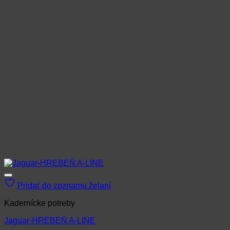
môžete
vybrať
na
stránke
produktu.
Pridať do zoznamu želaní
Kadernícke potreby
Jaguar-HREBEŇ A-LINE