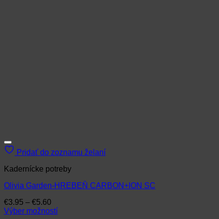
Pridať do zoznamu želaní
Kadernícke potreby
Olivia Garden-HREBEŇ CARBON+ION SC
Price
€
3.95
–
€
5.60
range:
Výber možností