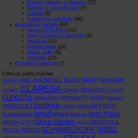
Pinetky, sponky a vlásenky
(23)
Nádoby a rozprašovače
(7)
Zrkadlá
(0)
Kadernícke pomôcky
(46)
Kozmetické potreby
(64)
pinzety STALEKS
(12)
farby na obočie a peroxidy
(6)
depilácia
(11)
bylinné masti
(16)
štetce, kefky
(5)
pomôcky
(13)
Ochranné pomôcky
(7)
Filtrovať podľa značiek
BIFULL
BROAER
BRATT
BLACK
BASE ONE
ASPIRA
CLARESA
EFALOCK
Comair
C:EHKO
ESSACO
EUROSTIL
FARMAVITA
Hairway
FASIO
FARMAVAITA
Inebrya
KIEPE
HERCULES
JAGUAR
INGRID
loreal
Mon Platin
Matrix
KolagenDrink
Maxima
Olivia Garden
O-P-I
MOYRA
REFECTOCIL
PAPILIO
SCHWARZKOPF
SIBEL
RO.IAL
ROSO
STALEKS