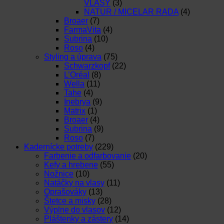
VLASY
(3)
NATUR / MICELAR RADA
(4)
Broaer
(7)
FarmaVita
(4)
Subrina
(10)
Roso
(4)
Styling a úprava
(75)
Schwarzkopf
(22)
L’Oréal
(8)
Wella
(11)
Tahe
(4)
Inebrya
(9)
Matrix
(1)
Broaer
(4)
Subrina
(9)
Roso
(7)
Kadernícke potreby
(229)
Farbenie a odfarbovanie
(20)
Kefy a hrebene
(55)
Nožnice
(10)
Natáčky na vlasy
(11)
Oprašováky
(13)
Štetce a misky
(28)
Výplne do vlasov
(12)
Pláštenky a zástery
(14)