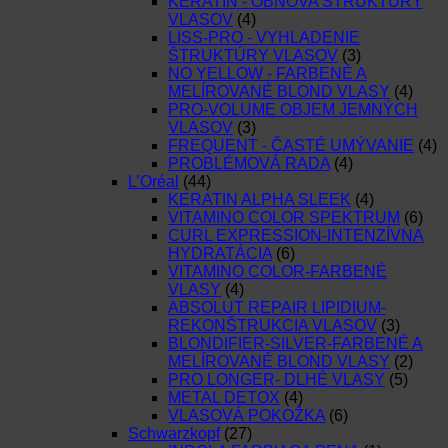
KERATÍN - OBNOVA ŠTRUKTÚRY
VLASOV
(4)
LISS-PRO - VYHLADENIE
ŠTRUKTÚRY VLASOV
(3)
NO YELLOW - FARBENÉ A
MELÍROVANÉ BLOND VLASY
(4)
PRO-VOLUME OBJEM JEMNÝCH
VLASOV
(3)
FREQUENT - ČASTÉ UMÝVANIE
(4)
PROBLÉMOVÁ RADA
(4)
L’Oréal
(44)
KERATIN ALPHA SLEEK
(4)
VITAMINO COLOR SPEKTRUM
(6)
CURL EXPRESSION-INTENZÍVNA
HYDRATÁCIA
(6)
VITAMINO COLOR-FARBENÉ
VLASY
(4)
ABSOLUT REPAIR LIPIDIUM-
REKONŠTRUKCIA VLASOV
(3)
BLONDIFIER-SILVER-FARBENÉ A
MELÍROVANÉ BLOND VLASY
(2)
PRO LONGER- DLHÉ VLASY
(5)
METAL DETOX
(4)
VLASOVÁ POKOŽKA
(6)
Schwarzkopf
(27)