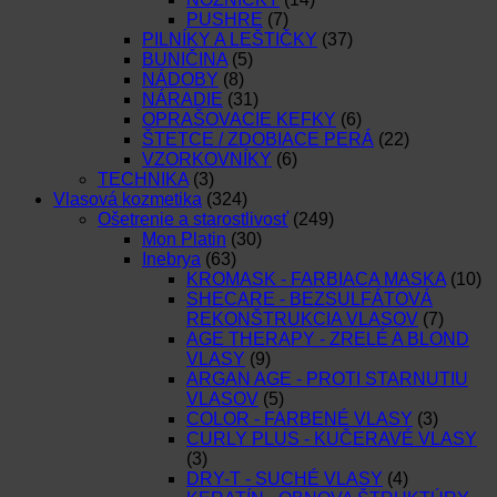
PUSHRE
(7)
PILNÍKY A LEŠTIČKY
(37)
BUNIČINA
(5)
NÁDOBY
(8)
NÁRADIE
(31)
OPRAŠOVACIE KEFKY
(6)
ŠTETCE / ZDOBIACE PERÁ
(22)
VZORKOVNÍKY
(6)
TECHNIKA
(3)
Vlasová kozmetika
(324)
Ošetrenie a starostlivosť
(249)
Mon Platin
(30)
Inebrya
(63)
KROMASK - FARBIACA MASKA
(10)
SHECARE - BEZSULFÁTOVÁ
REKONŠTRUKCIA VLASOV
(7)
AGE THERAPY - ZRELÉ A BLOND
VLASY
(9)
ARGAN AGE - PROTI STARNUTIU
VLASOV
(5)
COLOR - FARBENÉ VLASY
(3)
CURLY PLUS - KUČERAVÉ VLASY
(3)
DRY-T - SUCHÉ VLASY
(4)