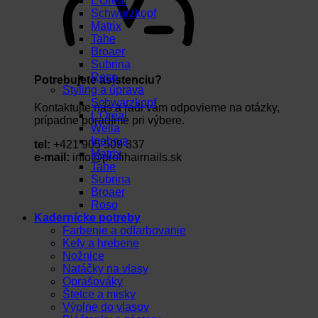
L’Oréal
Schwarzkopf
Matrix
Tahe
Broaer
Subrina
Roso
Potrebujete asistenciu?
Styling a úprava
Schwarzkopf
Kontaktujte nás a radi vám odpovieme na otázky,
L’Oréal
prípadne poradíme pri výbere.
Wella
Inebrya
tel:
+421 905 509 337
Matrix
e-mail:
info@profihairnails.sk
Tahe
Subrina
Broaer
Roso
Kadernícke potreby
Farbenie a odfarbovanie
Kefy a hrebene
Nožnice
Natáčky na vlasy
Oprašováky
Štetce a misky
Výplne do vlasov