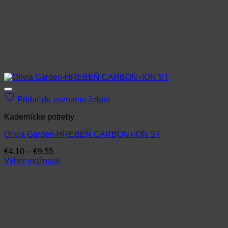
Pridať do zoznamu želaní
Kadernícke potreby
Olivia Garden-HREBEŇ CARBON+ION ST
Price
€
4.10
–
€
9.55
range:
Výber možností
Tento
€4.10
produkt
through
má
€9.55
viacero
variantov.
Možnosti
si