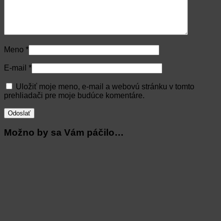
Meno
*
E-mail
*
Uložiť moje meno, e-mail a webovú stránku v tomto
prehliadači pre moje budúce komentáre.
Možno by sa Vám páčilo…