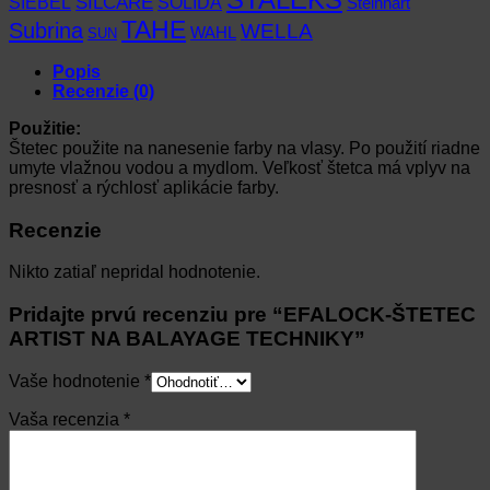
SIEBEL
SILCARE
SOLIDA
Steinhart
TAHE
Subrina
WELLA
WAHL
SUN
Popis
Recenzie (0)
Použitie:
Štetec použite na nanesenie farby na vlasy. Po použití riadne
umyte vlažnou vodou a mydlom. Veľkosť štetca má vplyv na
presnosť a rýchlosť aplikácie farby.
Recenzie
Nikto zatiaľ nepridal hodnotenie.
Pridajte prvú recenziu pre “EFALOCK-ŠTETEC
ARTIST NA BALAYAGE TECHNIKY”
Vaše hodnotenie
*
Vaša recenzia
*