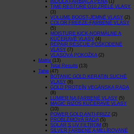
INDOLA FARBIACA PENA
(1)
TIME RESTORE Q10 ZRELÉ VLASY
(3)
VOLUME BOOST-JEMNÉ VLASY
(2)
COLOR FREEZE-FARBENÉ VLASY
(5)
MOISTURE KICK-NORMÁLNE A
KUČERAVÉ VLASY
(4)
REPAIR RESCUE-POŠKODENÉ
VLASY
(7)
VLASOVÁ POKOŽKA
(2)
Matrix
(13)
Total Results
(13)
Tahe
(47)
BOTANIC GOLD KERATIN SUCHÉ
VLASY
(8)
GOLD PROTEÍN VEGÁNSKA RADA
(8)
LUMIER NA FARBENÉ VLASY
(5)
MAGIC RIZOS KUČERAVÉ VLASY
(10)
POWER GOLD ANTI-FRIZZ
(2)
PROBLÉMOVÁ RADA
(5)
SOLAR S UV FILTROM
(3)
SILVER FARBENÉ A MELÍROVANÉ