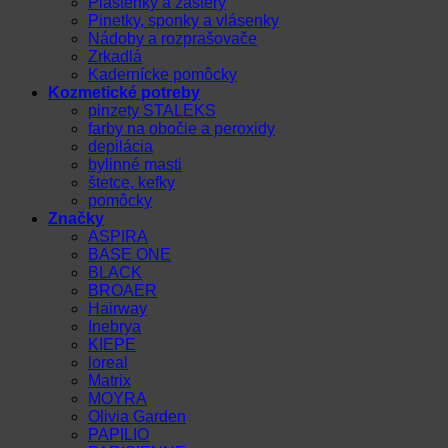
Pláštenky a zástery
Pinetky, sponky a vlásenky
Nádoby a rozprašovače
Zrkadlá
Kadernícke pomôcky
Kozmetické potreby
pinzety STALEKS
farby na obočie a peroxidy
depilácia
bylinné masti
štetce, kefky
pomôcky
Značky
ASPIRA
BASE ONE
BLACK
BROAER
Hairway
Inebrya
KIEPE
loreal
Matrix
MOYRA
Olivia Garden
PAPILIO