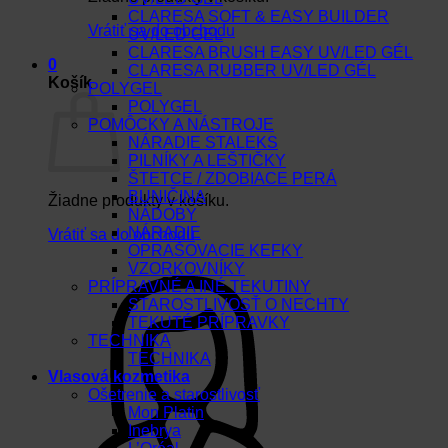
CLARESA SOFT & EASY BUILDER
Vrátiť sa do obchodu
UV/LED GEL
CLARESA BRUSH EASY UV/LED GÉL
0
CLARESA RUBBER UV/LED GÉL
Košík
POLYGEL
POLYGEL
POMÔCKY A NÁSTROJE
NÁRADIE STALEKS
PILNÍKY A LEŠTIČKY
ŠTETCE / ZDOBIACE PERÁ
BUNIČINA
Žiadne produkty v košíku.
NÁDOBY
NÁRADIE
Vrátiť sa do obchodu
OPRAŠOVACIE KEFKY
VZORKOVNÍKY
PRÍPRAVNÉ A INÉ TEKUTINY
STAROSTLIVOSŤ O NECHTY
TEKUTÉ PRÍPRAVKY
TECHNIKA
TECHNIKA
Vlasová kozmetika
Ošetrenie a starostlivosť
Mon Platin
Inebrya