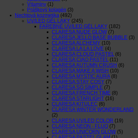
Vitamíny
(1)
Práškový kolagén
(3)
Nechtová kozmetika
(492)
UV/LED GÉL LAKY
(245)
FAREBNÉ UV/LED GÉL LAKY
(182)
CLARESA NUDE GLOW
(7)
CLARESA JELLO BASE BUBBLE
(3)
CLARESA ALCHEMY
(10)
CLARESA LA LA LOVE
(4)
CLARESA CLOUD PASTEL
(6)
CLARESA CIAO PASTEL
(11)
CLARESA AUTUMN CRUSH
(6)
CLARESA MAKE A WISH
(10)
CLARESA MYSTIC AURA
(8)
CLARESA STAY COSY
(7)
CLARESA SO SIMPLE
(7)
CLARESA FRENCH TIME
(8)
CLARESA STARLIGHT
(16)
CLARESA KITULEC
(6)
CLARESA WINTER WONDERLAND
(2)
CLARESA UV/LED COLOR
(19)
CLARESA NEON - FLUO
(7)
CLARESA UNICORN GLOW
(5)
CLARESA PASTEL GLAM
(1)