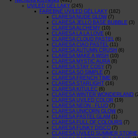
Nechtová kozmetika
(492)
UV/LED GÉL LAKY
(245)
FAREBNÉ UV/LED GÉL LAKY
(182)
CLARESA NUDE GLOW
(7)
CLARESA JELLO BASE BUBBLE
(3)
CLARESA ALCHEMY
(10)
CLARESA LA LA LOVE
(4)
CLARESA CLOUD PASTEL
(6)
CLARESA CIAO PASTEL
(11)
CLARESA AUTUMN CRUSH
(6)
CLARESA MAKE A WISH
(10)
CLARESA MYSTIC AURA
(8)
CLARESA STAY COSY
(7)
CLARESA SO SIMPLE
(7)
CLARESA FRENCH TIME
(8)
CLARESA STARLIGHT
(16)
CLARESA KITULEC
(6)
CLARESA WINTER WONDERLAND
(
CLARESA UV/LED COLOR
(19)
CLARESA NEON - FLUO
(7)
CLARESA UNICORN GLOW
(5)
CLARESA PASTEL GLAM
(1)
CLARESA FULL OF COLOURS
(7)
CLARESA FUNKY DISCO
(7)
CLARESA UV/LED SUMMER STORIE