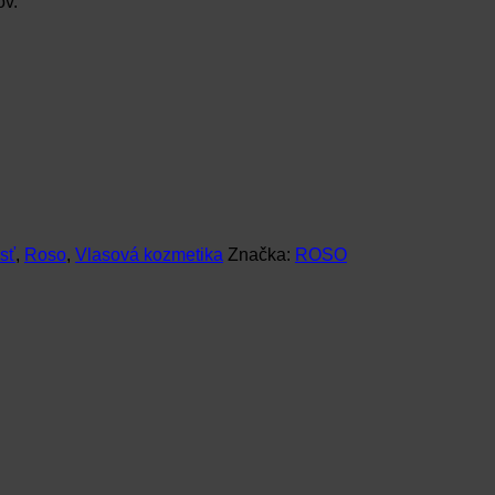
ov.
osť
,
Roso
,
Vlasová kozmetika
Značka:
ROSO