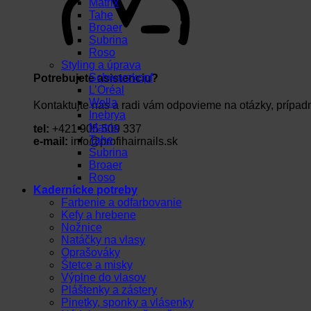
Matrix
Tahe
Broaer
Subrina
Roso
Styling a úprava
Schwarzkopf
Potrebujete asistenciu?
L’Oréal
Wella
Kontaktujte nás a radi vám odpovieme na otázky, prípad
Inebrya
Matrix
tel:
+421 905 509 337
Tahe
e-mail:
info@profihairnails.sk
Subrina
Broaer
Roso
Kadernícke potreby
Farbenie a odfarbovanie
Kefy a hrebene
Nožnice
Natáčky na vlasy
Oprašováky
Štetce a misky
Výplne do vlasov
Pláštenky a zástery
Pinetky, sponky a vlásenky