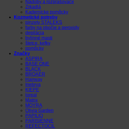
Nádoby a rozprašovače
Zrkadlá
Kadernícke pomôcky
Kozmetické potreby
pinzety STALEKS
farby na obočie a peroxidy
depilácia
bylinné masti
štetce, kefky
pomôcky
Značky
ASPIRA
BASE ONE
BLACK
BROAER
Hairway
Inebrya
KIEPE
loreal
Matrix
MOYRA
Olivia Garden
PAPILIO
PARISIENNE
REFECTOCIL