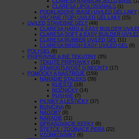
CLARESA RAINBOW JELLO BASE
(1
CLARESA LIPGLOSSNAILS
(1)
PODKLADOVÉ (BASE) UV/LED GÉL LAKY
VRCHNÉ (TOP) UV/LED GÉL LAKY
(15)
UV/LED STAVEBNÉ GÉLY
(49)
CLARESA HARD & EASY BUILDER UV/LE
CLARESA SOFT & EASY BUILDER UV/LE
CLARESA RUBBER UV/LED GÉL
(11)
CLARESA BRUSH EASY UV/LED GÉL
(9)
POLYGEL
(6)
PRÍPRAVNÉ A INÉ TEKUTINY
(35)
TEKUTÉ PRÍPRAVKY
(18)
STAROSTLIVOSŤ O NECHTY
(17)
POMÔCKY A NÁSTROJE
(159)
NÁRADIE STALEKS
(39)
KLIEŠTE
(18)
NOŽNIČKY
(14)
PUSHRE
(7)
PILNÍKY A LEŠTIČKY
(37)
BUNIČINA
(5)
NÁDOBY
(8)
NÁRADIE
(31)
OPRAŠOVACIE KEFKY
(6)
ŠTETCE / ZDOBIACE PERÁ
(22)
VZORKOVNÍKY
(6)