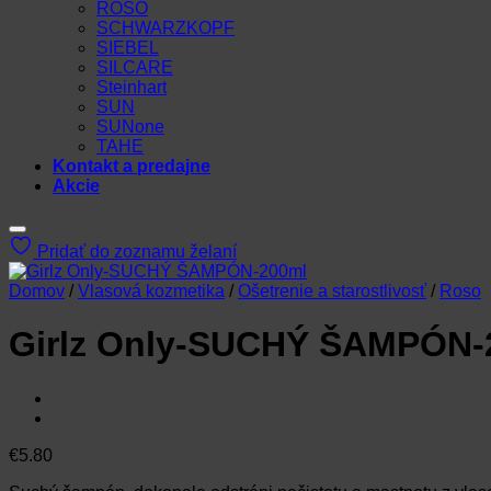
ROSO
SCHWARZKOPF
SIEBEL
SILCARE
Steinhart
SUN
SUNone
TAHE
Kontakt a predajne
Akcie
Pridať do zoznamu želaní
Domov
/
Vlasová kozmetika
/
Ošetrenie a starostlivosť
/
Roso
Girlz Only-SUCHÝ ŠAMPÓN-
€
5.80