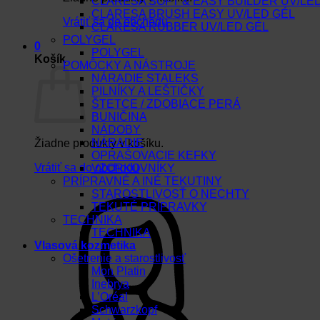
CLARESA SOFT & EASY BUILDER UV/LE
CLARESA BRUSH EASY UV/LED GÉL
Vrátiť sa do obchodu
CLARESA RUBBER UV/LED GÉL
POLYGEL
0
POLYGEL
Košík
POMÔCKY A NÁSTROJE
NÁRADIE STALEKS
PILNÍKY A LEŠTIČKY
ŠTETCE / ZDOBIACE PERÁ
BUNIČINA
NÁDOBY
NÁRADIE
Žiadne produkty v košíku.
OPRAŠOVACIE KEFKY
Vrátiť sa do obchodu
VZORKOVNÍKY
PRÍPRAVNÉ A INÉ TEKUTINY
STAROSTLIVOSŤ O NECHTY
TEKUTÉ PRÍPRAVKY
TECHNIKA
TECHNIKA
Vlasová kozmetika
Ošetrenie a starostlivosť
Mon Platin
Inebrya
L’Oréal
Schwarzkopf