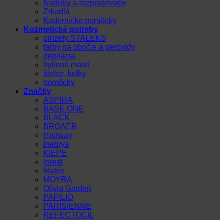
Nádoby a rozprašovače
Zrkadlá
Kadernícke pomôcky
Kozmetické potreby
pinzety STALEKS
farby na obočie a peroxidy
depilácia
bylinné masti
štetce, kefky
pomôcky
Značky
ASPIRA
BASE ONE
BLACK
BROAER
Hairway
Inebrya
KIEPE
loreal
Matrix
MOYRA
Olivia Garden
PAPILIO
PARISIENNE
REFECTOCIL