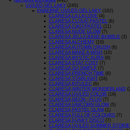
Nechtová kozmetika
(492)
UV/LED GÉL LAKY
(245)
FAREBNÉ UV/LED GÉL LAKY
(182)
CLARESA LA LA LOVE
(4)
CLARESA CLOUD PASTEL
(6)
CLARESA CIAO PASTEL
(11)
CLARESA NUDE GLOW
(7)
CLARESA JELLO BASE BUBBLE
(3)
CLARESA ALCHEMY
(10)
CLARESA AUTUMN CRUSH
(6)
CLARESA MAKE A WISH
(10)
CLARESA MYSTIC AURA
(8)
CLARESA STAY COSY
(7)
CLARESA SO SIMPLE
(7)
CLARESA FRENCH TIME
(8)
CLARESA STARLIGHT
(16)
CLARESA KITULEC
(6)
CLARESA WINTER WONDERLAND
(
CLARESA UV/LED COLOR
(19)
CLARESA NEON - FLUO
(7)
CLARESA UNICORN GLOW
(5)
CLARESA PASTEL GLAM
(1)
CLARESA FULL OF COLOURS
(7)
CLARESA FUNKY DISCO
(7)
CLARESA UV/LED SUMMER STORIE