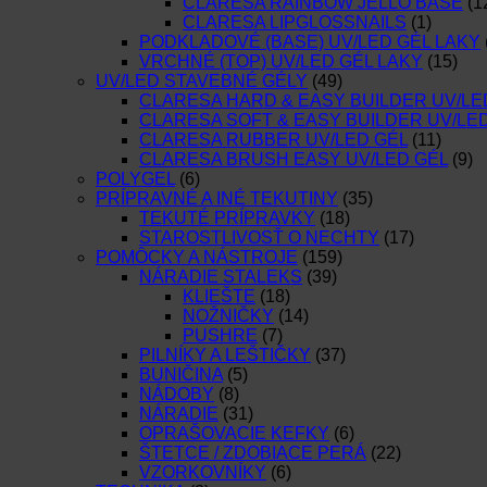
CLARESA RAINBOW JELLO BASE
(1
CLARESA LIPGLOSSNAILS
(1)
PODKLADOVÉ (BASE) UV/LED GÉL LAKY
VRCHNÉ (TOP) UV/LED GÉL LAKY
(15)
UV/LED STAVEBNÉ GÉLY
(49)
CLARESA HARD & EASY BUILDER UV/LE
CLARESA SOFT & EASY BUILDER UV/LE
CLARESA RUBBER UV/LED GÉL
(11)
CLARESA BRUSH EASY UV/LED GÉL
(9)
POLYGEL
(6)
PRÍPRAVNÉ A INÉ TEKUTINY
(35)
TEKUTÉ PRÍPRAVKY
(18)
STAROSTLIVOSŤ O NECHTY
(17)
POMÔCKY A NÁSTROJE
(159)
NÁRADIE STALEKS
(39)
KLIEŠTE
(18)
NOŽNIČKY
(14)
PUSHRE
(7)
PILNÍKY A LEŠTIČKY
(37)
BUNIČINA
(5)
NÁDOBY
(8)
NÁRADIE
(31)
OPRAŠOVACIE KEFKY
(6)
ŠTETCE / ZDOBIACE PERÁ
(22)
VZORKOVNÍKY
(6)