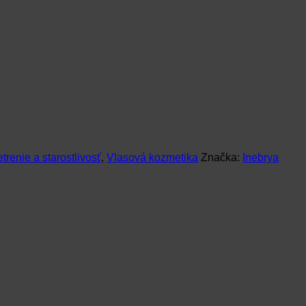
trenie a starostlivosť
,
Vlasová kozmetika
Značka:
Inebrya