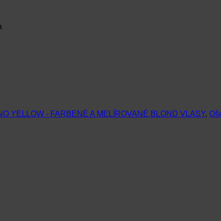
a
NO YELLOW - FARBENÉ A MELÍROVANÉ BLOND VLASY
,
Oše