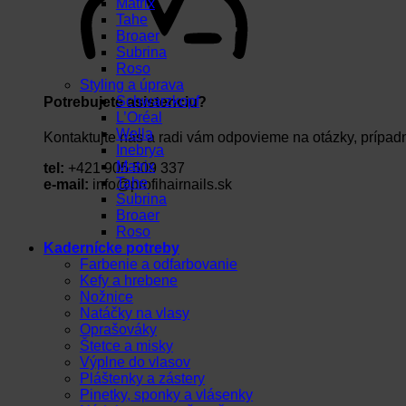
Matrix
Tahe
Broaer
Subrina
Roso
Styling a úprava
Schwarzkopf
Potrebujete asistenciu?
L’Oréal
Wella
Kontaktujte nás a radi vám odpovieme na otázky, prípad
Inebrya
Matrix
tel:
+421 905 509 337
Tahe
e-mail:
info@profihairnails.sk
Subrina
Broaer
Roso
Kadernícke potreby
Farbenie a odfarbovanie
Kefy a hrebene
Nožnice
Natáčky na vlasy
Oprašováky
Štetce a misky
Výplne do vlasov
Pláštenky a zástery
Pinetky, sponky a vlásenky