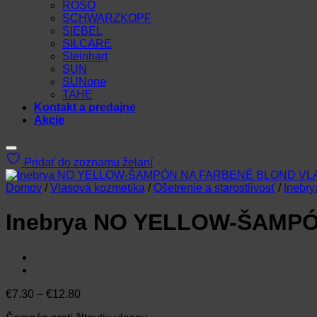
ROSO
SCHWARZKOPF
SIEBEL
SILCARE
Steinhart
SUN
SUNone
TAHE
Kontakt a predajne
Akcie
Pridať do zoznamu želaní
Domov
/
Vlasová kozmetika
/
Ošetrenie a starostlivosť
/
Inebry
Inebrya NO YELLOW-ŠAMP
Price
€
7.30
–
€
12.80
range: