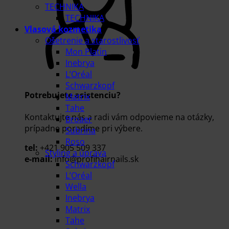
TECHNIKA
TECHNIKA
Vlasová kozmetika
Ošetrenie a starostlivosť
Mon Platin
Inebrya
L’Oréal
Schwarzkopf
Potrebujete asistenciu?
Matrix
Tahe
Kontaktujte nás a radi vám odpovieme na otázky,
Broaer
prípadne poradíme pri výbere.
Subrina
Roso
tel:
+421 905 509 337
Styling a úprava
e-mail:
info@profihairnails.sk
Schwarzkopf
L’Oréal
Wella
Inebrya
Matrix
Tahe