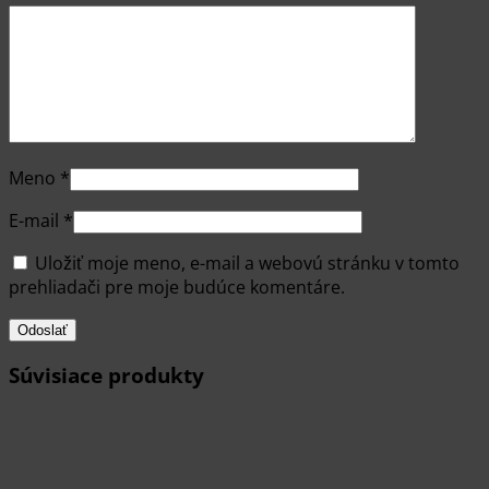
Meno
*
E-mail
*
Uložiť moje meno, e-mail a webovú stránku v tomto
prehliadači pre moje budúce komentáre.
Súvisiace produkty