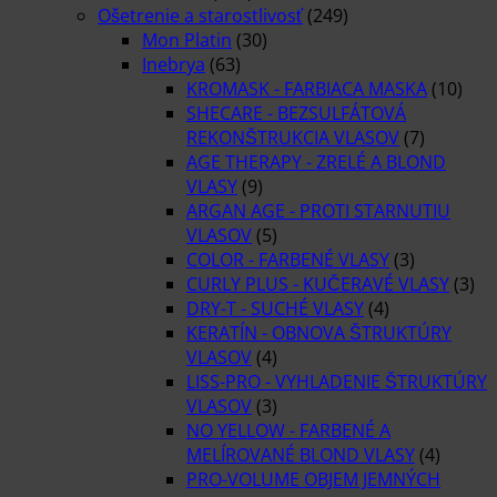
Ošetrenie a starostlivosť
(249)
Mon Platin
(30)
Inebrya
(63)
KROMASK - FARBIACA MASKA
(10)
SHECARE - BEZSULFÁTOVÁ
REKONŠTRUKCIA VLASOV
(7)
AGE THERAPY - ZRELÉ A BLOND
VLASY
(9)
ARGAN AGE - PROTI STARNUTIU
VLASOV
(5)
COLOR - FARBENÉ VLASY
(3)
CURLY PLUS - KUČERAVÉ VLASY
(3)
DRY-T - SUCHÉ VLASY
(4)
KERATÍN - OBNOVA ŠTRUKTÚRY
VLASOV
(4)
LISS-PRO - VYHLADENIE ŠTRUKTÚRY
VLASOV
(3)
NO YELLOW - FARBENÉ A
MELÍROVANÉ BLOND VLASY
(4)
PRO-VOLUME OBJEM JEMNÝCH