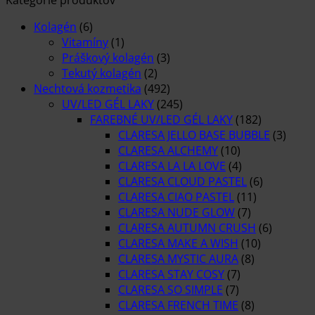
Kolagén
(6)
Vitamíny
(1)
Práškový kolagén
(3)
Tekutý kolagén
(2)
Nechtová kozmetika
(492)
UV/LED GÉL LAKY
(245)
FAREBNÉ UV/LED GÉL LAKY
(182)
CLARESA JELLO BASE BUBBLE
(3)
CLARESA ALCHEMY
(10)
CLARESA LA LA LOVE
(4)
CLARESA CLOUD PASTEL
(6)
CLARESA CIAO PASTEL
(11)
CLARESA NUDE GLOW
(7)
CLARESA AUTUMN CRUSH
(6)
CLARESA MAKE A WISH
(10)
CLARESA MYSTIC AURA
(8)
CLARESA STAY COSY
(7)
CLARESA SO SIMPLE
(7)
CLARESA FRENCH TIME
(8)