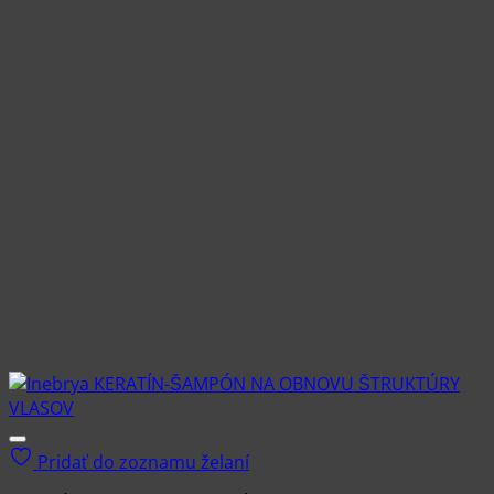
variantov.
Možnosti
si
môžete
vybrať
na
stránke
produktu.
Pridať do zoznamu želaní