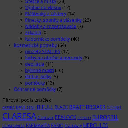
Štetce a misky
(28)
Výplne do vlasov
(12)
Pláštenky a zástery
(14)
Pinetky, sponky a vlásenky
(23)
Nádoby a rozprašovače
(7)
Zrkadlá
(0)
Kadernícke pomôcky
(46)
Kozmetické potreby
(64)
pinzety STALEKS
(12)
farby na obočie a peroxidy
(6)
depilácia
(11)
bylinné masti
(16)
štetce, kefky
(5)
pomôcky
(13)
Ochranné pomôcky
(7)
Filtrovať podľa značiek
BIFULL
BROAER
BRATT
BLACK
BASE ONE
C:EHKO
ASPIRA
CLARESA
EUROSTIL
EFALOCK
Comair
ESSACO
HERCULES
FARMAVITA
Hairway
FASIO
FARMAVAITA