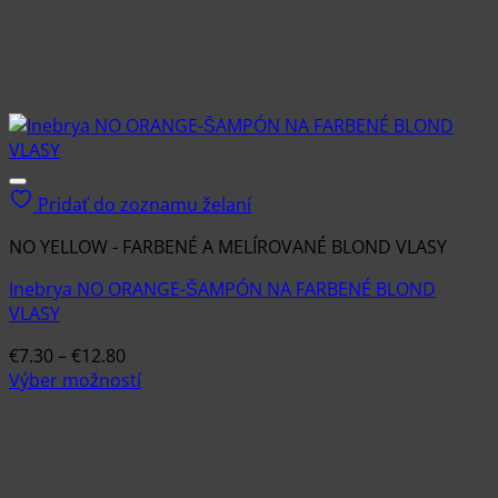
Pridať do zoznamu želaní
NO YELLOW - FARBENÉ A MELÍROVANÉ BLOND VLASY
Inebrya NO ORANGE-ŠAMPÓN NA FARBENÉ BLOND
VLASY
Price
€
7.30
–
€
12.80
range:
Výber možností
Tento
€7.30
produkt
through
má
€12.80
viacero