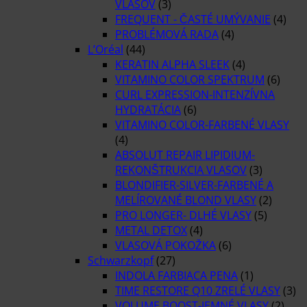
VLASOV
(3)
FREQUENT - ČASTÉ UMÝVANIE
(4)
PROBLÉMOVÁ RADA
(4)
L’Oréal
(44)
KERATIN ALPHA SLEEK
(4)
VITAMINO COLOR SPEKTRUM
(6)
CURL EXPRESSION-INTENZÍVNA
HYDRATÁCIA
(6)
VITAMINO COLOR-FARBENÉ VLASY
(4)
ABSOLUT REPAIR LIPIDIUM-
REKONŠTRUKCIA VLASOV
(3)
BLONDIFIER-SILVER-FARBENÉ A
MELÍROVANÉ BLOND VLASY
(2)
PRO LONGER- DLHÉ VLASY
(5)
METAL DETOX
(4)
VLASOVÁ POKOŽKA
(6)
Schwarzkopf
(27)
INDOLA FARBIACA PENA
(1)
TIME RESTORE Q10 ZRELÉ VLASY
(3)
VOLUME BOOST-JEMNÉ VLASY
(2)