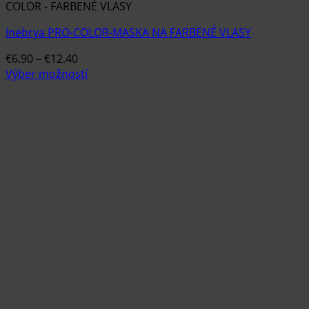
COLOR - FARBENÉ VLASY
Inebrya PRO-COLOR-MASKA NA FARBENÉ VLASY
Price
€
6.90
–
€
12.40
range:
Výber možností
Tento
€6.90
produkt
through
má
€12.40
viacero
variantov.
Možnosti
si
môžete
vybrať
na
stránke
produktu.