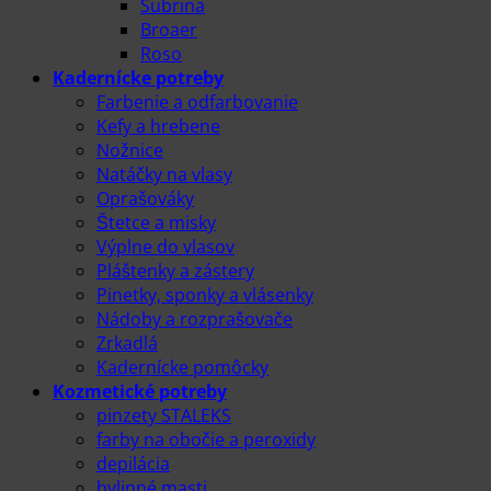
Subrina
Broaer
Roso
Kadernícke potreby
Farbenie a odfarbovanie
Kefy a hrebene
Nožnice
Natáčky na vlasy
Oprašováky
Štetce a misky
Výplne do vlasov
Pláštenky a zástery
Pinetky, sponky a vlásenky
Nádoby a rozprašovače
Zrkadlá
Kadernícke pomôcky
Kozmetické potreby
pinzety STALEKS
farby na obočie a peroxidy
depilácia
bylinné masti