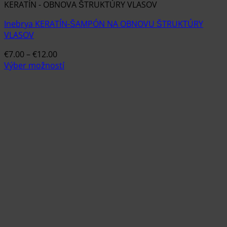
KERATÍN - OBNOVA ŠTRUKTÚRY VLASOV
Inebrya KERATÍN-ŠAMPÓN NA OBNOVU ŠTRUKTÚRY
VLASOV
Price
€
7.00
–
€
12.00
range:
Výber možností
Tento
€7.00
produkt
through
má
€12.00
viacero
variantov.
Možnosti
si
môžete
vybrať
na
stránke
produktu.