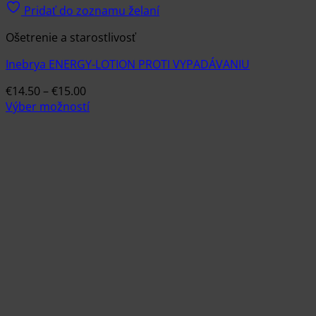
Pridať do zoznamu želaní
Ošetrenie a starostlivosť
Inebrya ENERGY-LOTION PROTI VYPADÁVANIU
Price
€
14.50
–
€
15.00
range:
Výber možností
Tento
€14.50
produkt
through
má
€15.00
viacero
variantov.
Možnosti
si
môžete
vybrať
na
stránke
produktu.