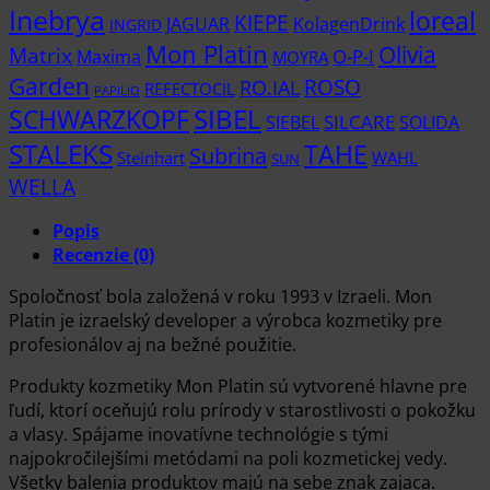
Inebrya
loreal
KIEPE
KolagenDrink
JAGUAR
INGRID
Mon Platin
Olivia
Matrix
Maxima
O-P-I
MOYRA
Garden
RO.IAL
ROSO
REFECTOCIL
PAPILIO
SCHWARZKOPF
SIBEL
SIEBEL
SILCARE
SOLIDA
STALEKS
TAHE
Subrina
Steinhart
WAHL
SUN
WELLA
Popis
Recenzie (0)
Spoločnosť bola založená v roku 1993 v Izraeli. Mon
Platin je izraelský developer a výrobca kozmetiky pre
profesionálov aj na bežné použitie.
Produkty kozmetiky Mon Platin sú vytvorené hlavne pre
ľudí, ktorí oceňujú rolu prírody v starostlivosti o pokožku
a vlasy. Spájame inovatívne technológie s tými
najpokročilejšími metódami na poli kozmetickej vedy.
Všetky balenia produktov majú na sebe znak zajaca.