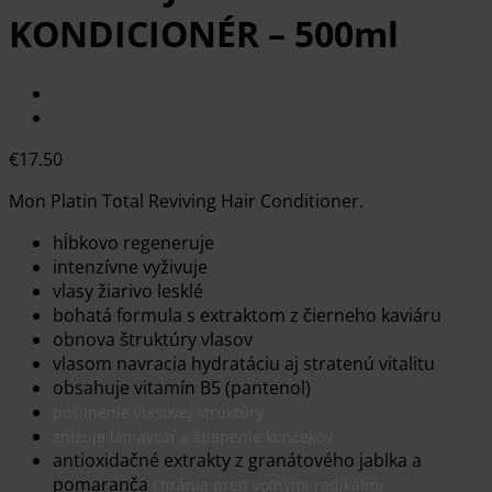
KONDICIONÉR – 500ml
€
17.50
Mon Platin Total Reviving Hair Conditioner.
hĺbkovo regeneruje
intenzívne vyživuje
vlasy žiarivo lesklé
bohatá formula s extraktom z čierneho kaviáru
obnova štruktúry vlasov
vlasom navracia hydratáciu aj stratenú vitalitu
obsahuje vitamín B5 (pantenol)
posilnenie vlasovej štruktúry
znižuje lámavosť a štiepenie končekov
antioxidačné extrakty z granátového jablka a
pomaranča
chránia pred voľnými radikálmi