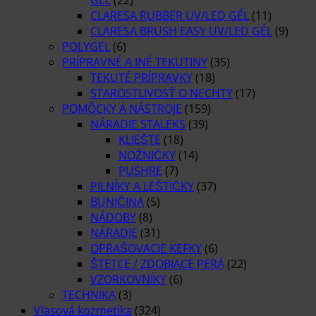
CLARESA RUBBER UV/LED GÉL
(11)
CLARESA BRUSH EASY UV/LED GÉL
(9)
POLYGEL
(6)
PRÍPRAVNÉ A INÉ TEKUTINY
(35)
TEKUTÉ PRÍPRAVKY
(18)
STAROSTLIVOSŤ O NECHTY
(17)
POMÔCKY A NÁSTROJE
(159)
NÁRADIE STALEKS
(39)
KLIEŠTE
(18)
NOŽNIČKY
(14)
PUSHRE
(7)
PILNÍKY A LEŠTIČKY
(37)
BUNIČINA
(5)
NÁDOBY
(8)
NÁRADIE
(31)
OPRAŠOVACIE KEFKY
(6)
ŠTETCE / ZDOBIACE PERÁ
(22)
VZORKOVNÍKY
(6)
TECHNIKA
(3)
Vlasová kozmetika
(324)