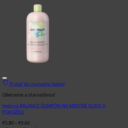
Pridať do zoznamu želaní
Ošetrenie a starostlivosť
Inebrya BALANCE-ŠAMPÓN NA MASTNÉ VLASY A
POKOŽKU
Price
€
5.80
–
€
9.60