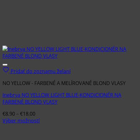
Pridať do zoznamu želaní
NO YELLOW - FARBENÉ A MELÍROVANÉ BLOND VLASY
Inebrya NO YELLOW LIGHT BLUE-KONDICIONÉR NA
FARBENÉ BLOND VLASY
Price
€
8.90
–
€
18.00
range:
Výber možností
Tento
€8.90
produkt
through