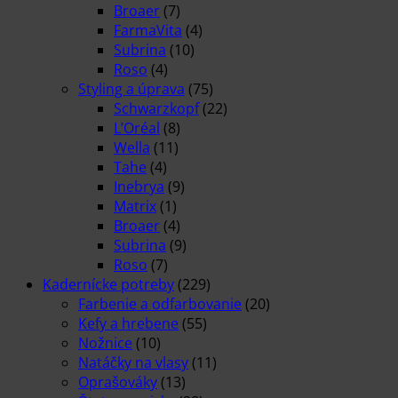
Broaer
(7)
FarmaVita
(4)
Subrina
(10)
Roso
(4)
Styling a úprava
(75)
Schwarzkopf
(22)
L’Oréal
(8)
Wella
(11)
Tahe
(4)
Inebrya
(9)
Matrix
(1)
Broaer
(4)
Subrina
(9)
Roso
(7)
Kadernícke potreby
(229)
Farbenie a odfarbovanie
(20)
Kefy a hrebene
(55)
Nožnice
(10)
Natáčky na vlasy
(11)
Oprašováky
(13)