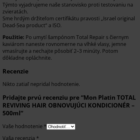
Týmto vyjadrujeme naše stanovisko proti testovaniu na
zvieratách.
Sme hrdým držiteľom certifikátu pravosti „Israel original
Dead-Sea product“ a ISO.
Použitie:
Po umytí šampónom Total Repair s čiernym
kaviárom naneste rovnomerne na vlhké vlasy, jemne
vmasírujte a nechajte pôsobiť 2–3 minúty. Potom
dôkladne opláchnite.
Recenzie
Nikto zatiaľ nepridal hodnotenie.
Pridajte prvú recenziu pre “Mon Platin TOTAL
REVIVING HAIR OBNOVUJÚCI KONDICIONÉR –
500ml”
Vaše hodnotenie
*
Vaša recenzia
*