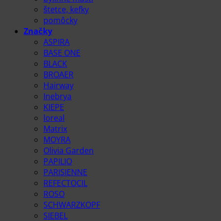
štetce, kefky
pomôcky
Značky
ASPIRA
BASE ONE
BLACK
BROAER
Hairway
Inebrya
KIEPE
loreal
Matrix
MOYRA
Olivia Garden
PAPILIO
PARISIENNE
REFECTOCIL
ROSO
SCHWARZKOPF
SIEBEL