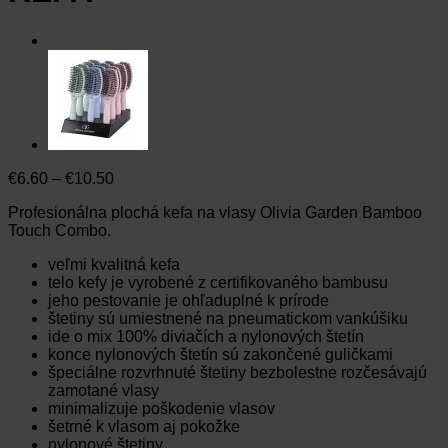
Price
€
6.60
–
€
10.50
range:
Profesionálna plochá kefa na vlasy Olivia Garden Bamboo
€6.60
Touch Combo.
through
€10.50
veľmi kvalitná kefa
telo kefy je vyrobené z certifikovaného bambusu
jeho pestovanie je ohľaduplné k prírode
štetiny sú umiestnené na pneumatickom vankúšiku
ide o mix 100% diviačích a nylonových štetín
konce nylonových štetín sú zakončené guličkami
špeciálne rozvrhnuté štetiny bezbolestne rozčesávajú
zamotané vlasy
minimalizuje poškodenie vlasov
šetrné k vlasom aj pokožke
nylonové štetiny