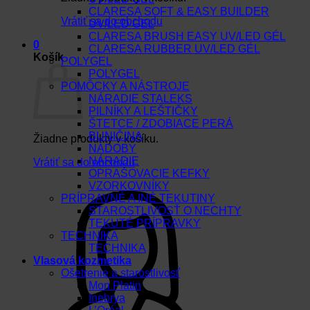
CLARESA SOFT & EASY BUILDER
Vrátiť sa do obchodu
UV/LED GEL
CLARESA BRUSH EASY UV/LED GÉL
0
CLARESA RUBBER UV/LED GÉL
Košík
POLYGEL
POLYGEL
POMÔCKY A NÁSTROJE
NÁRADIE STALEKS
PILNÍKY A LEŠTIČKY
ŠTETCE / ZDOBIACE PERÁ
BUNIČINA
Žiadne produkty v košíku.
NÁDOBY
NÁRADIE
Vrátiť sa do obchodu
OPRAŠOVACIE KEFKY
VZORKOVNÍKY
PRÍPRAVNÉ A INÉ TEKUTINY
STAROSTLIVOSŤ O NECHTY
TEKUTÉ PRÍPRAVKY
TECHNIKA
TECHNIKA
Vlasová kozmetika
Ošetrenie a starostlivosť
Mon Platin
Inebrya