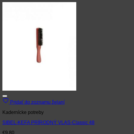
Pridať do zoznamu želaní
Kadernícke potreby
SIBEL-KEFA PRÍRODNÝ VLAS-Classic 48
€
9.80