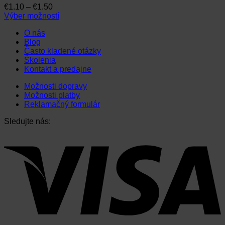
Price
€
1.10
–
€
1.50
range:
Výber možností
Tento
€1.10
O nás
produkt
through
Blog
má
€1.50
Často kladené otázky
viacero
Školenia
variantov.
Kontakt a predajne
Možnosti
si
Možnosti dopravy
môžete
Možnosti platby
vybrať
Reklamačný formulár
na
stránke
Sledujte nás:
produktu.