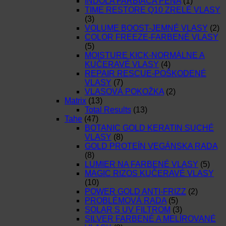
INDOLA FARBIACA PENA
(1)
TIME RESTORE Q10 ZRELÉ VLASY
(3)
VOLUME BOOST-JEMNÉ VLASY
(2)
COLOR FREEZE-FARBENÉ VLASY
(5)
MOISTURE KICK-NORMÁLNE A
KUČERAVÉ VLASY
(4)
REPAIR RESCUE-POŠKODENÉ
VLASY
(7)
VLASOVÁ POKOŽKA
(2)
Matrix
(13)
Total Results
(13)
Tahe
(47)
BOTANIC GOLD KERATIN SUCHÉ
VLASY
(8)
GOLD PROTEÍN VEGÁNSKA RADA
(8)
LUMIER NA FARBENÉ VLASY
(5)
MAGIC RIZOS KUČERAVÉ VLASY
(10)
POWER GOLD ANTI-FRIZZ
(2)
PROBLÉMOVÁ RADA
(5)
SOLAR S UV FILTROM
(3)
SILVER FARBENÉ A MELÍROVANÉ