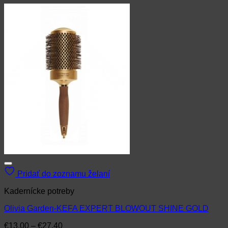
Pridať do zoznamu želaní
Kadernícke potreby
Olivia Garden-KEFA EXPERT BLOWOUT SHINE GOLD
Price
€
13.00
–
€
27.40