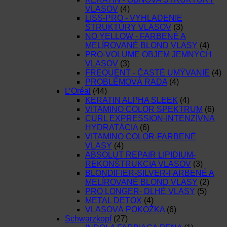
VLASOV
(4)
LISS-PRO - VYHLADENIE
ŠTRUKTÚRY VLASOV
(3)
NO YELLOW - FARBENÉ A
MELÍROVANÉ BLOND VLASY
(4)
PRO-VOLUME OBJEM JEMNÝCH
VLASOV
(3)
FREQUENT - ČASTÉ UMÝVANIE
(4)
PROBLÉMOVÁ RADA
(4)
L’Oréal
(44)
KERATIN ALPHA SLEEK
(4)
VITAMINO COLOR SPEKTRUM
(6)
CURL EXPRESSION-INTENZÍVNA
HYDRATÁCIA
(6)
VITAMINO COLOR-FARBENÉ
VLASY
(4)
ABSOLUT REPAIR LIPIDIUM-
REKONŠTRUKCIA VLASOV
(3)
BLONDIFIER-SILVER-FARBENÉ A
MELÍROVANÉ BLOND VLASY
(2)
PRO LONGER- DLHÉ VLASY
(5)
METAL DETOX
(4)
VLASOVÁ POKOŽKA
(6)
Schwarzkopf
(27)