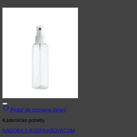
Pridať do zoznamu želaní
Kadernícke potreby
NÁDOBA S ROZPRAŠOVAČOM