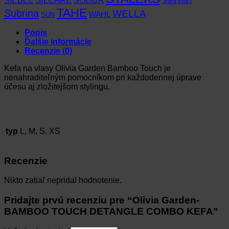
SILCARE
SOLIDA
Steinhart
TAHE
Subrina
WELLA
WAHL
SUN
Popis
Ďalšie informácie
Recenzie (0)
Kefa na vlasy Olivia Garden Bamboo Touch je
nenahraditeľným pomocníkom pri každodennej úprave
účesu aj zložitejšom stylingu.
typ
L, M, S, XS
Recenzie
Nikto zatiaľ nepridal hodnotenie.
Pridajte prvú recenziu pre “Olivia Garden-
BAMBOO TOUCH DETANGLE COMBO KEFA”