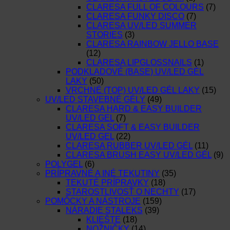
CLARESA FULL OF COLOURS
(7)
CLARESA FUNKY DISCO
(7)
CLARESA UV/LED SUMMER
STORIES
(3)
CLARESA RAINBOW JELLO BASE
(12)
CLARESA LIPGLOSSNAILS
(1)
PODKLADOVÉ (BASE) UV/LED GÉL
LAKY
(50)
VRCHNÉ (TOP) UV/LED GÉL LAKY
(15)
UV/LED STAVEBNÉ GÉLY
(49)
CLARESA HARD & EASY BUILDER
UV/LED GEL
(7)
CLARESA SOFT & EASY BUILDER
UV/LED GEL
(22)
CLARESA RUBBER UV/LED GÉL
(11)
CLARESA BRUSH EASY UV/LED GÉL
(9)
POLYGEL
(6)
PRÍPRAVNÉ A INÉ TEKUTINY
(35)
TEKUTÉ PRÍPRAVKY
(18)
STAROSTLIVOSŤ O NECHTY
(17)
POMÔCKY A NÁSTROJE
(159)
NÁRADIE STALEKS
(39)
KLIEŠTE
(18)
NOŽNIČKY
(14)