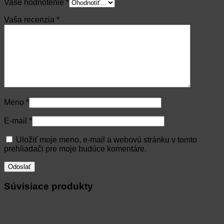
Vaše hodnotenie
*
Vaša recenzia
*
Meno
*
E-mail
*
Uložiť moje meno, e-mail a webovú stránku v tomto
prehliadači pre moje budúce komentáre.
Súvisiace produkty