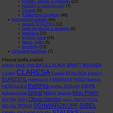
Pinetky, sponky a vlásenky
(23)
Nádoby a rozprašovače
(7)
Zrkadlá
(0)
Kadernícke pomôcky
(46)
Kozmetické potreby
(64)
pinzety STALEKS
(12)
farby na obočie a peroxidy
(6)
depilácia
(11)
bylinné masti
(16)
štetce, kefky
(5)
pomôcky
(13)
Ochranné pomôcky
(7)
Filtrovať podľa značiek
BIFULL
BROAER
BRATT
BLACK
BASE ONE
ASPIRA
CLARESA
EFALOCK
Comair
C:EHKO
ESSACO
EUROSTIL
FARMAVITA
Hairway
FASIO
FARMAVAITA
Inebrya
KIEPE
HERCULES
JAGUAR
INGRID
loreal
Mon Platin
Matrix
KolagenDrink
Maxima
Olivia Garden
O-P-I
MOYRA
REFECTOCIL
PAPILIO
SCHWARZKOPF
SIBEL
RO.IAL
ROSO
STALEKS
SIEBEL