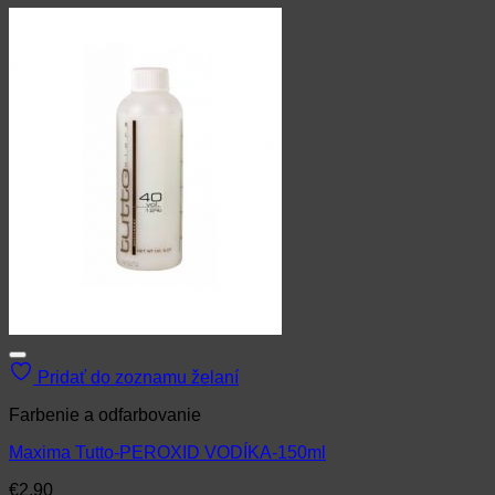
Pridať do zoznamu želaní
Farbenie a odfarbovanie
Maxima Tutto-PEROXID VODÍKA-150ml
€
2.90