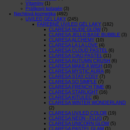
Vitamíny
(1)
Práškový kolagén
(3)
Nechtová kozmetika
(492)
UV/LED GÉL LAKY
(245)
FAREBNÉ UV/LED GÉL LAKY
(182)
CLARESA NUDE GLOW
(7)
CLARESA JELLO BASE BUBBLE
(3)
CLARESA ALCHEMY
(10)
CLARESA LA LA LOVE
(4)
CLARESA CLOUD PASTEL
(6)
CLARESA CIAO PASTEL
(11)
CLARESA AUTUMN CRUSH
(6)
CLARESA MAKE A WISH
(10)
CLARESA MYSTIC AURA
(8)
CLARESA STAY COSY
(7)
CLARESA SO SIMPLE
(7)
CLARESA FRENCH TIME
(8)
CLARESA STARLIGHT
(16)
CLARESA KITULEC
(6)
CLARESA WINTER WONDERLAND
(2)
CLARESA UV/LED COLOR
(19)
CLARESA NEON - FLUO
(7)
CLARESA UNICORN GLOW
(5)
CLARESA PASTEL GLAM
(1)