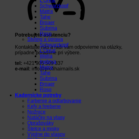
L’Oréal
Schwarzkopf
Matrix
Tahe
Broaer
Subrina
Roso
Potrebujete asistenciu?
Styling a úprava
Schwarzkopf
Kontaktujte nás a radi vám odpovieme na otázky,
L’Oréal
prípadne poradíme pri výbere.
Wella
Inebrya
tel:
+421 905 509 337
Matrix
e-mail:
info@profihairnails.sk
Tahe
Subrina
Broaer
Roso
Kadernícke potreby
Farbenie a odfarbovanie
Kefy a hrebene
Nožnice
Natáčky na vlasy
Oprašováky
Štetce a misky
Výplne do vlasov