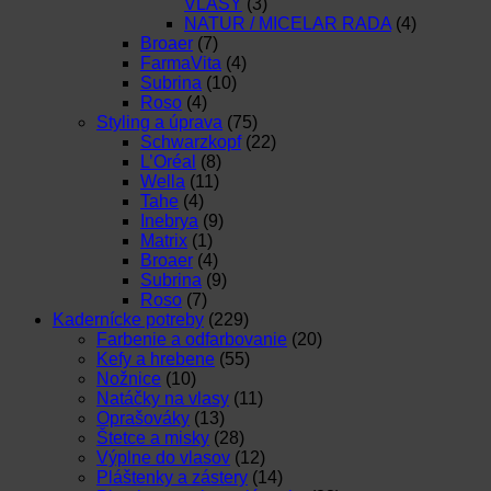
VLASY
(3)
NATUR / MICELAR RADA
(4)
Broaer
(7)
FarmaVita
(4)
Subrina
(10)
Roso
(4)
Styling a úprava
(75)
Schwarzkopf
(22)
L’Oréal
(8)
Wella
(11)
Tahe
(4)
Inebrya
(9)
Matrix
(1)
Broaer
(4)
Subrina
(9)
Roso
(7)
Kadernícke potreby
(229)
Farbenie a odfarbovanie
(20)
Kefy a hrebene
(55)
Nožnice
(10)
Natáčky na vlasy
(11)
Oprašováky
(13)
Štetce a misky
(28)
Výplne do vlasov
(12)
Pláštenky a zástery
(14)