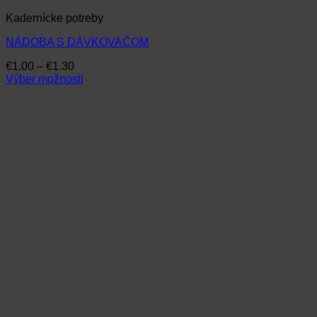
Kadernícke potreby
NÁDOBA S DÁVKOVAČOM
Price
€
1.00
–
€
1.30
range:
Výber možností
Tento
€1.00
produkt
through
má
€1.30
viacero
variantov.
Možnosti
si
môžete
vybrať
na
stránke
produktu.