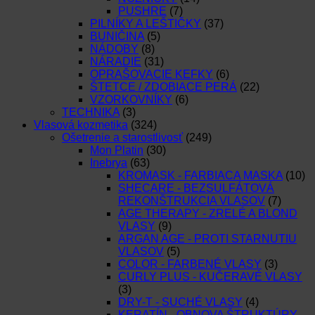
PUSHRE
(7)
PILNÍKY A LEŠTIČKY
(37)
BUNIČINA
(5)
NÁDOBY
(8)
NÁRADIE
(31)
OPRAŠOVACIE KEFKY
(6)
ŠTETCE / ZDOBIACE PERÁ
(22)
VZORKOVNÍKY
(6)
TECHNIKA
(3)
Vlasová kozmetika
(324)
Ošetrenie a starostlivosť
(249)
Mon Platin
(30)
Inebrya
(63)
KROMASK - FARBIACA MASKA
(10)
SHECARE - BEZSULFÁTOVÁ
REKONŠTRUKCIA VLASOV
(7)
AGE THERAPY - ZRELÉ A BLOND
VLASY
(9)
ARGAN AGE - PROTI STARNUTIU
VLASOV
(5)
COLOR - FARBENÉ VLASY
(3)
CURLY PLUS - KUČERAVÉ VLASY
(3)
DRY-T - SUCHÉ VLASY
(4)
KERATÍN - OBNOVA ŠTRUKTÚRY