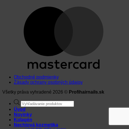
Obchodné podmienky
Zásady ochrany osobných údajov
Všetky práva vyhradené 2026 ©
Profihairnails.sk
Products
search
Úvod
Novinky
Kolagén
Nechtová kozmetika