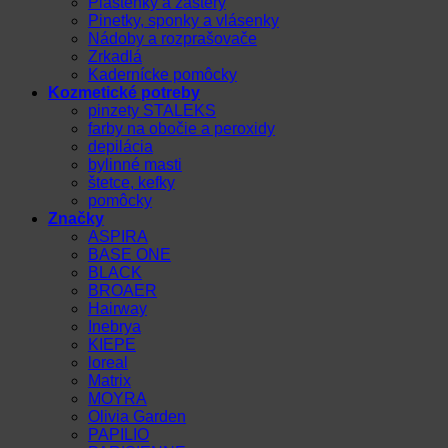
Pláštenky a zástery
Pinetky, sponky a vlásenky
Nádoby a rozprašovače
Zrkadlá
Kadernícke pomôcky
Kozmetické potreby
pinzety STALEKS
farby na obočie a peroxidy
depilácia
bylinné masti
štetce, kefky
pomôcky
Značky
ASPIRA
BASE ONE
BLACK
BROAER
Hairway
Inebrya
KIEPE
loreal
Matrix
MOYRA
Olivia Garden
PAPILIO