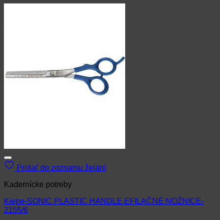
Pridať do zoznamu želaní
Kadernícke potreby
Kiepe-SONIC PLASTIC HANDLE EFILAČNÉ NOŽNICE-
2155/6