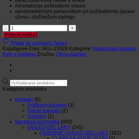
zanecháva vlasy hebké a lesklé
minimalizuje poškodenie vlasov
nenahraditeľným pomocníkom pri každodennej úprave
účesu i zložitejšom stylingu
množstvo
Olivia
Pridať do košíka
Garden-
Pridať do zoznamu želaní
I-
Katalógové číslo:
SKU-15528
Kategórie:
Kadernícke potreby
,
DETANGLE
Kefy a hrebene
Značka:
Olivia Garden
PRIDE
MEDIUM
HAIR
YELLOW
KEFA
Products
search
Kategórie produktov
Kolagén
(6)
Práškový kolagén
(3)
Tekutý kolagén
(2)
Vitamíny
(1)
Nechtová kozmetika
(492)
UV/LED GÉL LAKY
(245)
FAREBNÉ UV/LED GÉL LAKY
(182)
CLARESA NUDE GLOW
(7)