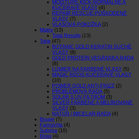
MOISTURE KICK-NORMÁLNE A
KUČERAVÉ VLASY
(4)
REPAIR RESCUE-POŠKODENÉ
VLASY
(7)
VLASOVÁ POKOŽKA
(2)
Matrix
(13)
Total Results
(13)
Tahe
(47)
BOTANIC GOLD KERATIN SUCHÉ
VLASY
(8)
GOLD PROTEÍN VEGÁNSKA RADA
(8)
LUMIER NA FARBENÉ VLASY
(5)
MAGIC RIZOS KUČERAVÉ VLASY
(10)
POWER GOLD ANTI-FRIZZ
(2)
PROBLÉMOVÁ RADA
(5)
SOLAR S UV FILTROM
(3)
SILVER FARBENÉ A MELÍROVANÉ
VLASY
(3)
NATUR / MICELAR RADA
(4)
Broaer
(7)
FarmaVita
(4)
Subrina
(10)
Roso
(4)