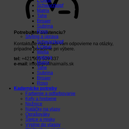
L’Oréal
Schwarzkopf
Matrix
Tahe
Broaer
Subrina
Roso
Potrebujete asistenciu?
Styling a úprava
Schwarzkopf
Kontaktujte nás a radi vám odpovieme na otázky,
L’Oréal
prípadne poradíme pri výbere.
Wella
Inebrya
tel:
+421 905 509 337
Matrix
e-mail:
info@profihairnails.sk
Tahe
Subrina
Broaer
Roso
Kadernícke potreby
Farbenie a odfarbovanie
Kefy a hrebene
Nožnice
Natáčky na vlasy
Oprašováky
Štetce a misky
Výplne do vlasov