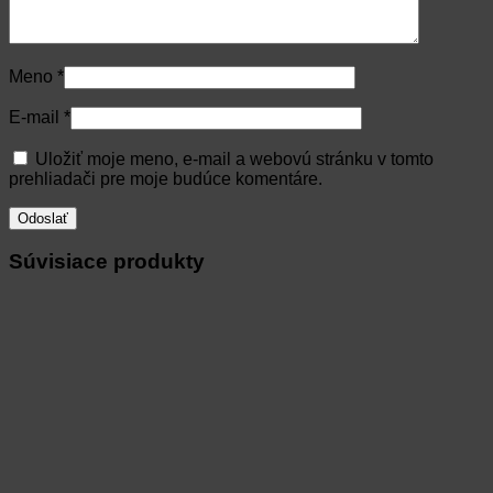
Meno
*
E-mail
*
Uložiť moje meno, e-mail a webovú stránku v tomto
prehliadači pre moje budúce komentáre.
Súvisiace produkty