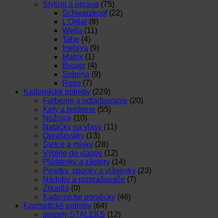
Styling a úprava
(75)
Schwarzkopf
(22)
L’Oréal
(8)
Wella
(11)
Tahe
(4)
Inebrya
(9)
Matrix
(1)
Broaer
(4)
Subrina
(9)
Roso
(7)
Kadernícke potreby
(229)
Farbenie a odfarbovanie
(20)
Kefy a hrebene
(55)
Nožnice
(10)
Natáčky na vlasy
(11)
Oprašováky
(13)
Štetce a misky
(28)
Výplne do vlasov
(12)
Pláštenky a zástery
(14)
Pinetky, sponky a vlásenky
(23)
Nádoby a rozprašovače
(7)
Zrkadlá
(0)
Kadernícke pomôcky
(46)
Kozmetické potreby
(64)
pinzety STALEKS
(12)