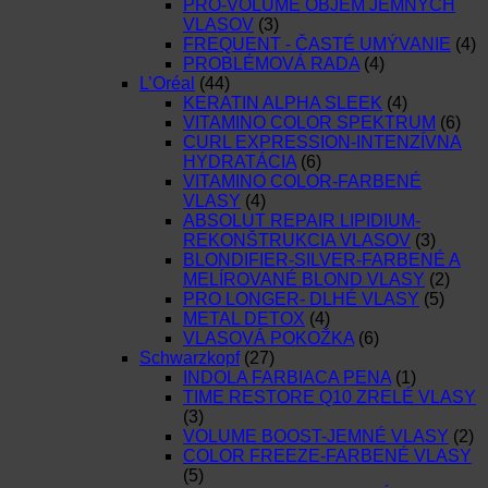
PRO-VOLUME OBJEM JEMNÝCH
VLASOV
(3)
FREQUENT - ČASTÉ UMÝVANIE
(4)
PROBLÉMOVÁ RADA
(4)
L’Oréal
(44)
KERATIN ALPHA SLEEK
(4)
VITAMINO COLOR SPEKTRUM
(6)
CURL EXPRESSION-INTENZÍVNA
HYDRATÁCIA
(6)
VITAMINO COLOR-FARBENÉ
VLASY
(4)
ABSOLUT REPAIR LIPIDIUM-
REKONŠTRUKCIA VLASOV
(3)
BLONDIFIER-SILVER-FARBENÉ A
MELÍROVANÉ BLOND VLASY
(2)
PRO LONGER- DLHÉ VLASY
(5)
METAL DETOX
(4)
VLASOVÁ POKOŽKA
(6)
Schwarzkopf
(27)
INDOLA FARBIACA PENA
(1)
TIME RESTORE Q10 ZRELÉ VLASY
(3)
VOLUME BOOST-JEMNÉ VLASY
(2)
COLOR FREEZE-FARBENÉ VLASY
(5)