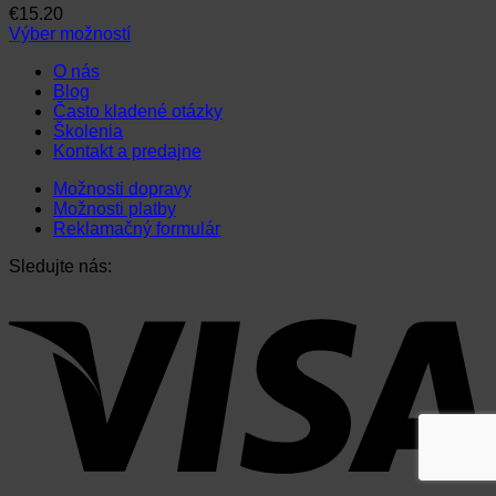
€
15.20
Výber možností
Tento
O nás
produkt
Blog
má
Často kladené otázky
viacero
Školenia
variantov.
Kontakt a predajne
Možnosti
si
Možnosti dopravy
môžete
Možnosti platby
vybrať
Reklamačný formulár
na
stránke
Sledujte nás:
produktu.