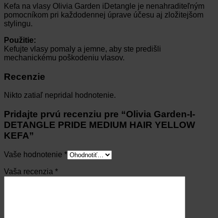
Kefa na vlasy Olivia Garden iDetangle je nenahraditeľným
pomocníkom pri každodennej úprave účesu aj zložitejšom
stylingu.
Použitie:
Kefujte vlasy pomaly a jemne, aby ste predišli
mechanickému poškodeniu vlasov.
Recenzie
Nikto zatiaľ nepridal hodnotenie.
Pridajte prvú recenziu pre “Olivia Garden-I-
DETANGLE PRIDE MEDIUM HAIR YELLOW
KEFA”
Vaše hodnotenie
*
Vaša recenzia
*