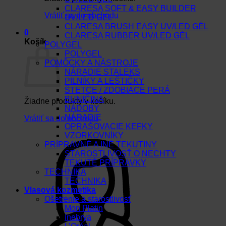
CLARESA SOFT & EASY BUILDER
Vrátiť sa do obchodu
UV/LED GEL
CLARESA BRUSH EASY UV/LED GÉL
0
CLARESA RUBBER UV/LED GÉL
Košík
POLYGEL
POLYGEL
POMÔCKY A NÁSTROJE
NÁRADIE STALEKS
PILNÍKY A LEŠTIČKY
ŠTETCE / ZDOBIACE PERÁ
BUNIČINA
Žiadne produkty v košíku.
NÁDOBY
NÁRADIE
Vrátiť sa do obchodu
OPRAŠOVACIE KEFKY
VZORKOVNÍKY
PRÍPRAVNÉ A INÉ TEKUTINY
STAROSTLIVOSŤ O NECHTY
TEKUTÉ PRÍPRAVKY
TECHNIKA
TECHNIKA
Vlasová kozmetika
Ošetrenie a starostlivosť
Mon Platin
Inebrya