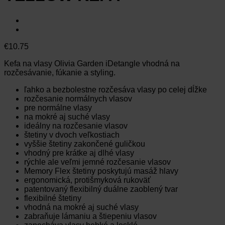
€
10.75
Kefa na vlasy Olivia Garden iDetangle vhodná na
rozčesávanie, fúkanie a styling.
ľahko a bezbolestne rozčesáva vlasy po celej dĺžke
rozčesanie normálnych vlasov
pre normálne vlasy
na mokré aj suché vlasy
ideálny na rozčesanie vlasov
štetiny v dvoch veľkostiach
vyššie štetiny zakončené guličkou
vhodný pre krátke aj dlhé vlasy
rýchle ale veľmi jemné rozčesanie vlasov
Memory Flex štetiny poskytujú masáž hlavy
ergonomická, protišmyková rukoväť
patentovaný flexibilný duálne zaoblený tvar
flexibilné štetiny
vhodná na mokré aj suché vlasy
zabraňuje lámaniu a štiepeniu vlasov