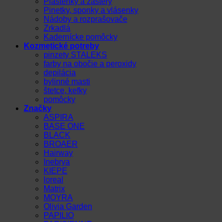
Pláštenky a zástery
Pinetky, sponky a vlásenky
Nádoby a rozprašovače
Zrkadlá
Kadernícke pomôcky
Kozmetické potreby
pinzety STALEKS
farby na obočie a peroxidy
depilácia
bylinné masti
štetce, kefky
pomôcky
Značky
ASPIRA
BASE ONE
BLACK
BROAER
Hairway
Inebrya
KIEPE
loreal
Matrix
MOYRA
Olivia Garden
PAPILIO