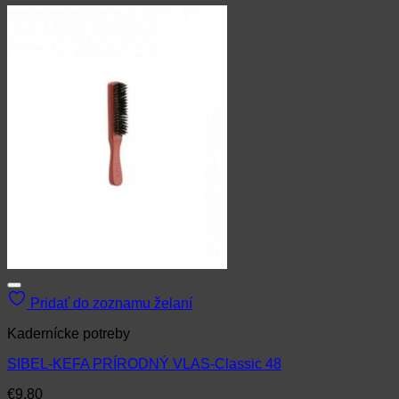
Pridať do zoznamu želaní
Kadernícke potreby
SIBEL-KEFA PRÍRODNÝ VLAS-Classic 48
€
9.80