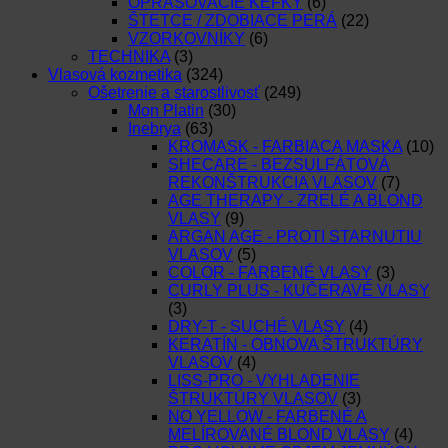
OPRAŠOVACIE KEFKY
(6)
ŠTETCE / ZDOBIACE PERÁ
(22)
VZORKOVNÍKY
(6)
TECHNIKA
(3)
Vlasová kozmetika
(324)
Ošetrenie a starostlivosť
(249)
Mon Platin
(30)
Inebrya
(63)
KROMASK - FARBIACA MASKA
(10)
SHECARE - BEZSULFÁTOVÁ
REKONŠTRUKCIA VLASOV
(7)
AGE THERAPY - ZRELÉ A BLOND
VLASY
(9)
ARGAN AGE - PROTI STARNUTIU
VLASOV
(5)
COLOR - FARBENÉ VLASY
(3)
CURLY PLUS - KUČERAVÉ VLASY
(3)
DRY-T - SUCHÉ VLASY
(4)
KERATÍN - OBNOVA ŠTRUKTÚRY
VLASOV
(4)
LISS-PRO - VYHLADENIE
ŠTRUKTÚRY VLASOV
(3)
NO YELLOW - FARBENÉ A
MELÍROVANÉ BLOND VLASY
(4)