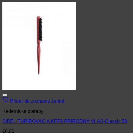
Pridať do zoznamu želaní
Kadernícke potreby
SIBEL-TUPÍROVACIA KEFA PRÍRODNÝ VLAS-Classic 50
€
6.00