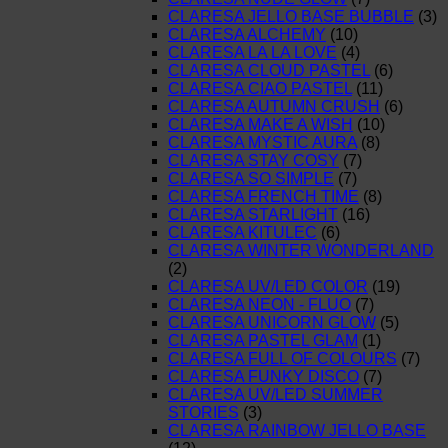
CLARESA JELLO BASE BUBBLE
(3)
CLARESA ALCHEMY
(10)
CLARESA LA LA LOVE
(4)
CLARESA CLOUD PASTEL
(6)
CLARESA CIAO PASTEL
(11)
CLARESA AUTUMN CRUSH
(6)
CLARESA MAKE A WISH
(10)
CLARESA MYSTIC AURA
(8)
CLARESA STAY COSY
(7)
CLARESA SO SIMPLE
(7)
CLARESA FRENCH TIME
(8)
CLARESA STARLIGHT
(16)
CLARESA KITULEC
(6)
CLARESA WINTER WONDERLAND
(2)
CLARESA UV/LED COLOR
(19)
CLARESA NEON - FLUO
(7)
CLARESA UNICORN GLOW
(5)
CLARESA PASTEL GLAM
(1)
CLARESA FULL OF COLOURS
(7)
CLARESA FUNKY DISCO
(7)
CLARESA UV/LED SUMMER
STORIES
(3)
CLARESA RAINBOW JELLO BASE