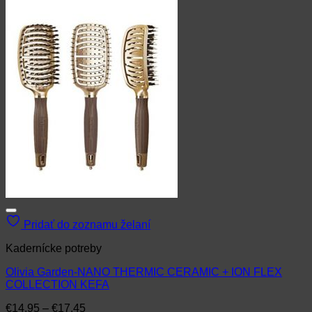
Pridať do zoznamu želaní
Kadernícke potreby
Olivia Garden-NANO THERMIC CERAMIC + ION FLEX
COLLECTION KEFA
Price
€
14.95
–
€
17.45