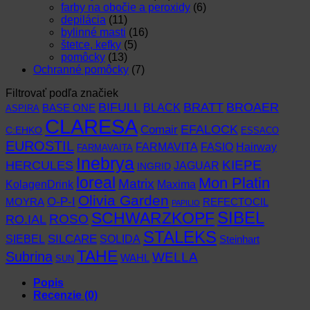
farby na obočie a peroxidy
(6)
depilácia
(11)
bylinné masti
(16)
štetce, kefky
(5)
pomôcky
(13)
Ochranné pomôcky
(7)
Filtrovať podľa značiek
BIFULL
BROAER
BRATT
BLACK
BASE ONE
ASPIRA
CLARESA
EFALOCK
Comair
C:EHKO
ESSACO
EUROSTIL
FARMAVITA
Hairway
FASIO
FARMAVAITA
Inebrya
KIEPE
HERCULES
JAGUAR
INGRID
loreal
Mon Platin
Matrix
KolagenDrink
Maxima
Olivia Garden
O-P-I
MOYRA
REFECTOCIL
PAPILIO
SCHWARZKOPF
SIBEL
RO.IAL
ROSO
STALEKS
SIEBEL
SILCARE
SOLIDA
Steinhart
TAHE
Subrina
WELLA
WAHL
SUN
Popis
Recenzie (0)