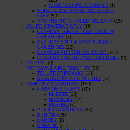
(12)
CLARESA LIPGLOSSNAILS
(1)
PODKLADOVÉ (BASE) UV/LED GÉL
LAKY
(50)
VRCHNÉ (TOP) UV/LED GÉL LAKY
(15)
UV/LED STAVEBNÉ GÉLY
(49)
CLARESA HARD & EASY BUILDER
UV/LED GEL
(7)
CLARESA SOFT & EASY BUILDER
UV/LED GEL
(22)
CLARESA RUBBER UV/LED GÉL
(11)
CLARESA BRUSH EASY UV/LED GÉL
(9)
POLYGEL
(6)
PRÍPRAVNÉ A INÉ TEKUTINY
(35)
TEKUTÉ PRÍPRAVKY
(18)
STAROSTLIVOSŤ O NECHTY
(17)
POMÔCKY A NÁSTROJE
(159)
NÁRADIE STALEKS
(39)
KLIEŠTE
(18)
NOŽNIČKY
(14)
PUSHRE
(7)
PILNÍKY A LEŠTIČKY
(37)
BUNIČINA
(5)
NÁDOBY
(8)
NÁRADIE
(31)