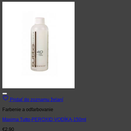
Pridať do zoznamu želaní
Farbenie a odfarbovanie
Maxima Tutto-PEROXID VODÍKA-150ml
€
2.90