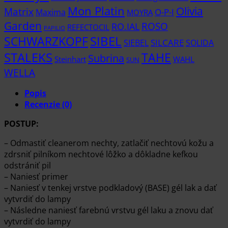
Mon Platin
Olivia
Matrix
Maxima
O-P-I
MOYRA
Garden
RO.IAL
ROSO
REFECTOCIL
PAPILIO
SCHWARZKOPF
SIBEL
SIEBEL
SILCARE
SOLIDA
STALEKS
TAHE
Subrina
Steinhart
WAHL
SUN
WELLA
Popis
Recenzie (0)
POSTUP:
– Odmastiť cleanerom nechty, zatlačiť nechtovú kožu a
zdrsniť pilníkom nechtové lôžko a dôkladne kefkou
odstrániť pil
– Naniesť primer
– Naniesť v tenkej vrstve podkladový (BASE) gél lak a dať
vytvrdiť do lampy
– Následne naniesť farebnú vrstvu gél laku a znovu dať
vytvrdiť do lampy