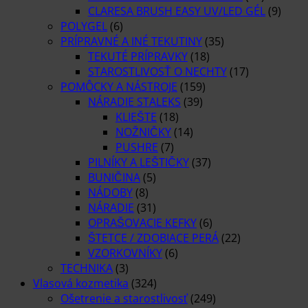
CLARESA BRUSH EASY UV/LED GÉL
(9)
POLYGEL
(6)
PRÍPRAVNÉ A INÉ TEKUTINY
(35)
TEKUTÉ PRÍPRAVKY
(18)
STAROSTLIVOSŤ O NECHTY
(17)
POMÔCKY A NÁSTROJE
(159)
NÁRADIE STALEKS
(39)
KLIEŠTE
(18)
NOŽNIČKY
(14)
PUSHRE
(7)
PILNÍKY A LEŠTIČKY
(37)
BUNIČINA
(5)
NÁDOBY
(8)
NÁRADIE
(31)
OPRAŠOVACIE KEFKY
(6)
ŠTETCE / ZDOBIACE PERÁ
(22)
VZORKOVNÍKY
(6)
TECHNIKA
(3)
Vlasová kozmetika
(324)
Ošetrenie a starostlivosť
(249)