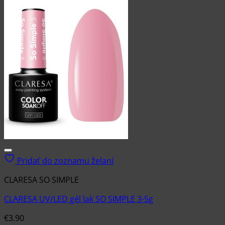
Pridať do zoznamu želaní
CLARESA SO SIMPLE
CLARESA UV/LED gél lak SO SIMPLE 3-5g
€
3.90