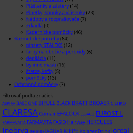
Pláštenky a zástery
(14)
Pinetky, sponky a vlásenky
(23)
Nádoby a rozprašovače
(7)
Zrkadlá
(0)
Kadernícke pomôcky
(46)
Kozmetické potreby
(64)
pinzety STALEKS
(12)
farby na obočie a peroxidy
(6)
depilácia
(11)
bylinné masti
(16)
štetce, kefky
(5)
pomôcky
(13)
Ochranné pomôcky
(7)
Filtrovať podľa značiek
BIFULL
BROAER
BRATT
BLACK
BASE ONE
C:EHKO
ASPIRA
CLARESA
EUROSTIL
EFALOCK
Comair
ESSACO
HERCULES
FARMAVITA
Hairway
FASIO
FARMAVAITA
Inebrya
loreal
KIEPE
KolagenDrink
JAGUAR
INGRID