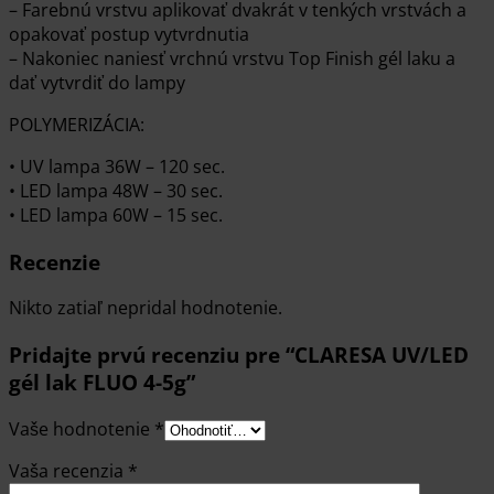
– Farebnú vrstvu aplikovať dvakrát v tenkých vrstvách a
opakovať postup vytvrdnutia
– Nakoniec naniesť vrchnú vrstvu Top Finish gél laku a
dať vytvrdiť do lampy
POLYMERIZÁCIA:
• UV lampa 36W – 120 sec.
• LED lampa 48W – 30 sec.
• LED lampa 60W – 15 sec.
Recenzie
Nikto zatiaľ nepridal hodnotenie.
Pridajte prvú recenziu pre “CLARESA UV/LED
gél lak FLUO 4-5g”
Vaše hodnotenie
*
Vaša recenzia
*