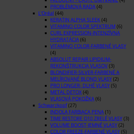
PROBLÉMOVÁ RADA
(4)
L’Oréal
(44)
KERATIN ALPHA SLEEK
(4)
VITAMINO COLOR SPEKTRUM
(6)
CURL EXPRESSION-INTENZÍVNA
HYDRATÁCIA
(6)
VITAMINO COLOR-FARBENÉ VLASY
(4)
ABSOLUT REPAIR LIPIDIUM-
REKONŠTRUKCIA VLASOV
(3)
BLONDIFIER-SILVER-FARBENÉ A
MELÍROVANÉ BLOND VLASY
(2)
PRO LONGER- DLHÉ VLASY
(5)
METAL DETOX
(4)
VLASOVÁ POKOŽKA
(6)
Schwarzkopf
(27)
INDOLA FARBIACA PENA
(1)
TIME RESTORE Q10 ZRELÉ VLASY
(3)
VOLUME BOOST-JEMNÉ VLASY
(2)
COLOR FREEZE-FARBENÉ VLASY
(5)