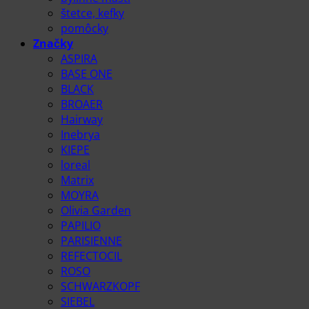
štetce, kefky
pomôcky
Značky
ASPIRA
BASE ONE
BLACK
BROAER
Hairway
Inebrya
KIEPE
loreal
Matrix
MOYRA
Olivia Garden
PAPILIO
PARISIENNE
REFECTOCIL
ROSO
SCHWARZKOPF
SIEBEL