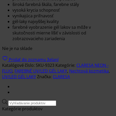
široká farebná škála, farebne stály
vysoká krycia schopnosť
vynikajúca priľnavosť
gél-laky najvyššej kvality
farebné vyobrazenie gél lakov sa môže v
skutočnosti mierne líšiť v závislosti od
zobrazovacieho zariadenia
Nie je na sklade
Pridať do zoznamu želaní
Katalógové číslo:
SKU-9323
Kategórie:
CLARESA NEON -
FLUO
,
FAREBNÉ UV/LED GÉL LAKY
,
Nechtová kozmetika
,
UV/LED GÉL LAKY
Značka:
CLARESA
Products
search
Kategórie produktov