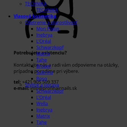
TECHNIKA
TECHNIKA
Vlasová kozmetika
Ošetrenie a starostlivosť
Mon Platin
Inebrya
L’Oréal
Schwarzkopf
Potrebujete asistenciu?
Matrix
Tahe
Kontaktujte nás a radi vám odpovieme na otázky,
Broaer
prípadne poradíme pri výbere.
Subrina
Roso
tel:
+421 905 509 337
Styling a úprava
e-mail:
info@profihairnails.sk
Schwarzkopf
L’Oréal
Wella
Inebrya
Matrix
Tahe