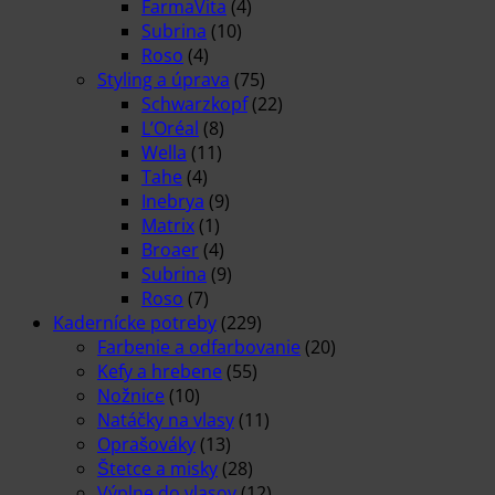
FarmaVita
(4)
Subrina
(10)
Roso
(4)
Styling a úprava
(75)
Schwarzkopf
(22)
L’Oréal
(8)
Wella
(11)
Tahe
(4)
Inebrya
(9)
Matrix
(1)
Broaer
(4)
Subrina
(9)
Roso
(7)
Kadernícke potreby
(229)
Farbenie a odfarbovanie
(20)
Kefy a hrebene
(55)
Nožnice
(10)
Natáčky na vlasy
(11)
Oprašováky
(13)
Štetce a misky
(28)
Výplne do vlasov
(12)