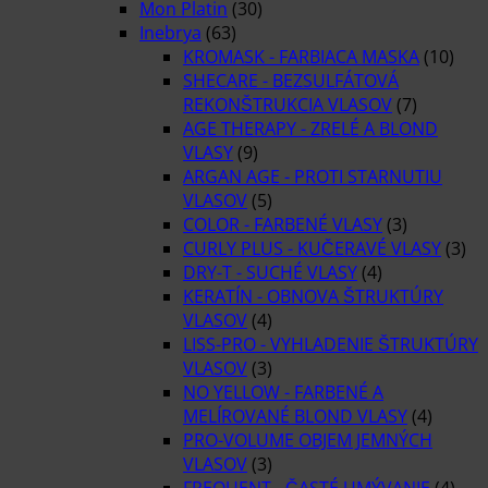
Mon Platin
(30)
Inebrya
(63)
KROMASK - FARBIACA MASKA
(10)
SHECARE - BEZSULFÁTOVÁ
REKONŠTRUKCIA VLASOV
(7)
AGE THERAPY - ZRELÉ A BLOND
VLASY
(9)
ARGAN AGE - PROTI STARNUTIU
VLASOV
(5)
COLOR - FARBENÉ VLASY
(3)
CURLY PLUS - KUČERAVÉ VLASY
(3)
DRY-T - SUCHÉ VLASY
(4)
KERATÍN - OBNOVA ŠTRUKTÚRY
VLASOV
(4)
LISS-PRO - VYHLADENIE ŠTRUKTÚRY
VLASOV
(3)
NO YELLOW - FARBENÉ A
MELÍROVANÉ BLOND VLASY
(4)
PRO-VOLUME OBJEM JEMNÝCH
VLASOV
(3)
FREQUENT - ČASTÉ UMÝVANIE
(4)