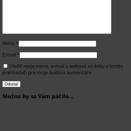
Meno
*
E-mail
*
Uložiť moje meno, e-mail a webovú stránku v tomto
prehliadači pre moje budúce komentáre.
Možno by sa Vám páčilo…