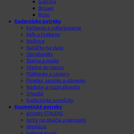
Subrina
Broaer
Roso
Kadernícke potreby
Farbenie a odfarbovanie
Kefy a hrebene
Nožnice
Natáčky na vlasy
Oprašováky
Štetce a misky
Výplne do vlasov
Pláštenky a zástery
Pinetky, sponky a vlásenky
Nádoby a rozprašovače
Zrkadlá
Kadernícke pomôcky
Kozmetické potreby
pinzety STALEKS
farby na obočie a peroxidy
depilácia
bylinné masti