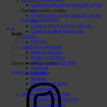
CLARESA HARD & EASY BUILDER UV/LED
GEL
Žiadne produkty v košíku.
CLARESA SOFT & EASY BUILDER UV/LED
Vrátiť sa do obchodu
GEL
CLARESA BRUSH EASY UV/LED GÉL
0
CLARESA RUBBER UV/LED GÉL
Košík
POLYGEL
POLYGEL
POMÔCKY A NÁSTROJE
NÁRADIE STALEKS
PILNÍKY A LEŠTIČKY
ŠTETCE / ZDOBIACE PERÁ
Žiadne produkty v košíku.
BUNIČINA
Vrátiť sa do obchodu
NÁDOBY
NÁRADIE
OPRAŠOVACIE KEFKY
VZORKOVNÍKY
PRÍPRAVNÉ A INÉ TEKUTINY
STAROSTLIVOSŤ O NECHTY
TEKUTÉ PRÍPRAVKY