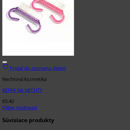
Pridať do zoznamu želaní
Nechtová kozmetika
KEFKA NA NECHTY
€
0.40
Výber možností
Tento
Súvisiace produkty
produkt
má