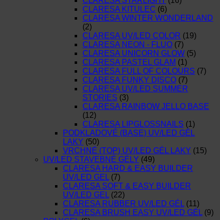
CLARESA STARLIGHT
(16)
CLARESA KITULEC
(6)
CLARESA WINTER WONDERLAND
(2)
CLARESA UV/LED COLOR
(19)
CLARESA NEON - FLUO
(7)
CLARESA UNICORN GLOW
(5)
CLARESA PASTEL GLAM
(1)
CLARESA FULL OF COLOURS
(7)
CLARESA FUNKY DISCO
(7)
CLARESA UV/LED SUMMER
STORIES
(3)
CLARESA RAINBOW JELLO BASE
(12)
CLARESA LIPGLOSSNAILS
(1)
PODKLADOVÉ (BASE) UV/LED GÉL
LAKY
(50)
VRCHNÉ (TOP) UV/LED GÉL LAKY
(15)
UV/LED STAVEBNÉ GÉLY
(49)
CLARESA HARD & EASY BUILDER
UV/LED GEL
(7)
CLARESA SOFT & EASY BUILDER
UV/LED GEL
(22)
CLARESA RUBBER UV/LED GÉL
(11)
CLARESA BRUSH EASY UV/LED GÉL
(9)