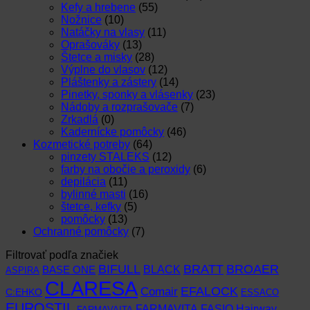
Kefy a hrebene
(55)
Nožnice
(10)
Natáčky na vlasy
(11)
Oprašováky
(13)
Štetce a misky
(28)
Výplne do vlasov
(12)
Pláštenky a zástery
(14)
Pinetky, sponky a vlásenky
(23)
Nádoby a rozprašovače
(7)
Zrkadlá
(0)
Kadernícke pomôcky
(46)
Kozmetické potreby
(64)
pinzety STALEKS
(12)
farby na obočie a peroxidy
(6)
depilácia
(11)
bylinné masti
(16)
štetce, kefky
(5)
pomôcky
(13)
Ochranné pomôcky
(7)
Filtrovať podľa značiek
BIFULL
BROAER
BRATT
BLACK
BASE ONE
ASPIRA
CLARESA
EFALOCK
Comair
C:EHKO
ESSACO
EUROSTIL
FARMAVITA
Hairway
FASIO
FARMAVAITA