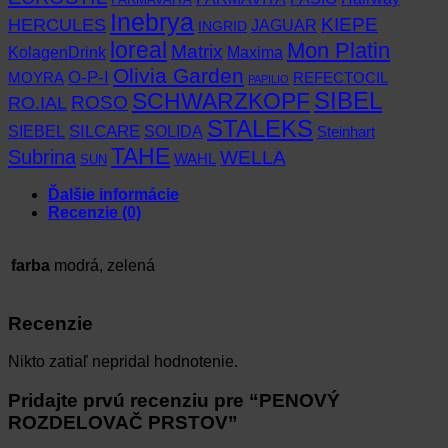
Inebrya
KIEPE
HERCULES
JAGUAR
INGRID
loreal
Mon Platin
Matrix
KolagenDrink
Maxima
Olivia Garden
O-P-I
MOYRA
REFECTOCIL
PAPILIO
SCHWARZKOPF
SIBEL
RO.IAL
ROSO
STALEKS
SIEBEL
SILCARE
SOLIDA
Steinhart
TAHE
Subrina
WELLA
WAHL
SUN
Ďalšie informácie
Recenzie (0)
farba
modrá, zelená
Recenzie
Nikto zatiaľ nepridal hodnotenie.
Pridajte prvú recenziu pre “PENOVÝ
ROZDELOVAČ PRSTOV”