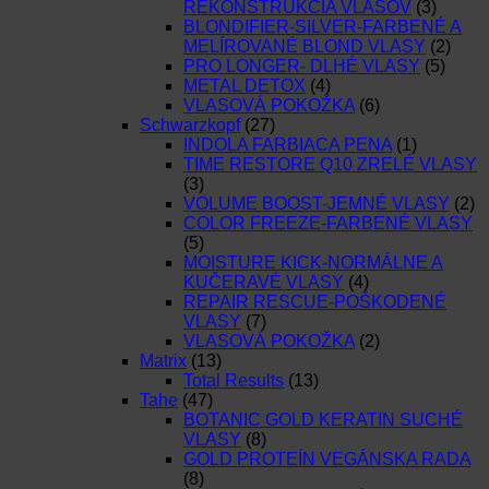
REKONŠTRUKCIA VLASOV
(3)
BLONDIFIER-SILVER-FARBENÉ A
MELÍROVANÉ BLOND VLASY
(2)
PRO LONGER- DLHÉ VLASY
(5)
METAL DETOX
(4)
VLASOVÁ POKOŽKA
(6)
Schwarzkopf
(27)
INDOLA FARBIACA PENA
(1)
TIME RESTORE Q10 ZRELÉ VLASY
(3)
VOLUME BOOST-JEMNÉ VLASY
(2)
COLOR FREEZE-FARBENÉ VLASY
(5)
MOISTURE KICK-NORMÁLNE A
KUČERAVÉ VLASY
(4)
REPAIR RESCUE-POŠKODENÉ
VLASY
(7)
VLASOVÁ POKOŽKA
(2)
Matrix
(13)
Total Results
(13)
Tahe
(47)
BOTANIC GOLD KERATIN SUCHÉ
VLASY
(8)
GOLD PROTEÍN VEGÁNSKA RADA
(8)