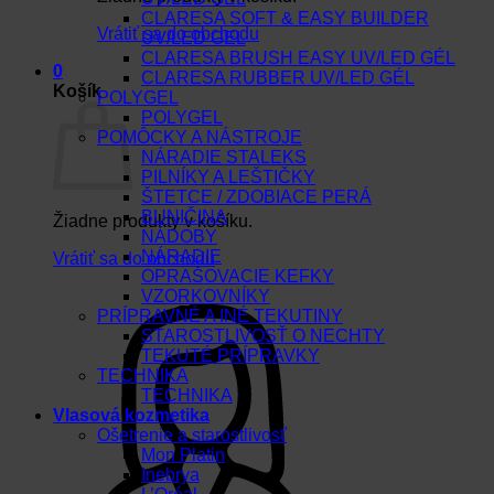
CLARESA SOFT & EASY BUILDER
Vrátiť sa do obchodu
UV/LED GEL
CLARESA BRUSH EASY UV/LED GÉL
0
CLARESA RUBBER UV/LED GÉL
Košík
POLYGEL
POLYGEL
POMÔCKY A NÁSTROJE
NÁRADIE STALEKS
PILNÍKY A LEŠTIČKY
ŠTETCE / ZDOBIACE PERÁ
BUNIČINA
Žiadne produkty v košíku.
NÁDOBY
NÁRADIE
Vrátiť sa do obchodu
OPRAŠOVACIE KEFKY
VZORKOVNÍKY
PRÍPRAVNÉ A INÉ TEKUTINY
STAROSTLIVOSŤ O NECHTY
TEKUTÉ PRÍPRAVKY
TECHNIKA
TECHNIKA
Vlasová kozmetika
Ošetrenie a starostlivosť
Mon Platin
Inebrya