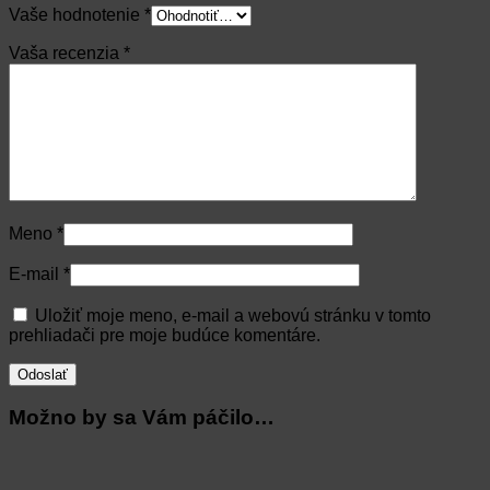
Vaše hodnotenie
*
Vaša recenzia
*
Meno
*
E-mail
*
Uložiť moje meno, e-mail a webovú stránku v tomto
prehliadači pre moje budúce komentáre.
Možno by sa Vám páčilo…