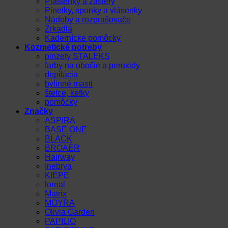
Pláštenky a zástery
Pinetky, sponky a vlásenky
Nádoby a rozprašovače
Zrkadlá
Kadernícke pomôcky
Kozmetické potreby
pinzety STALEKS
farby na obočie a peroxidy
depilácia
bylinné masti
štetce, kefky
pomôcky
Značky
ASPIRA
BASE ONE
BLACK
BROAER
Hairway
Inebrya
KIEPE
loreal
Matrix
MOYRA
Olivia Garden
PAPILIO