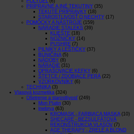
POLYGEL
(6)
PRÍPRAVNÉ A INÉ TEKUTINY
(35)
TEKUTÉ PRÍPRAVKY
(18)
STAROSTLIVOSŤ O NECHTY
(17)
POMÔCKY A NÁSTROJE
(159)
NÁRADIE STALEKS
(39)
KLIEŠTE
(18)
NOŽNIČKY
(14)
PUSHRE
(7)
PILNÍKY A LEŠTIČKY
(37)
BUNIČINA
(5)
NÁDOBY
(8)
NÁRADIE
(31)
OPRAŠOVACIE KEFKY
(6)
ŠTETCE / ZDOBIACE PERÁ
(22)
VZORKOVNÍKY
(6)
TECHNIKA
(3)
Vlasová kozmetika
(324)
Ošetrenie a starostlivosť
(249)
Mon Platin
(30)
Inebrya
(63)
KROMASK - FARBIACA MASKA
(10)
SHECARE - BEZSULFÁTOVÁ
REKONŠTRUKCIA VLASOV
(7)
AGE THERAPY - ZRELÉ A BLOND