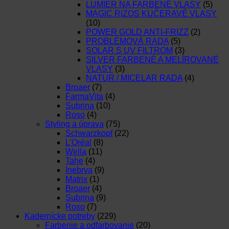
LUMIER NA FARBENÉ VLASY
(5)
MAGIC RIZOS KUČERAVÉ VLASY
(10)
POWER GOLD ANTI-FRIZZ
(2)
PROBLÉMOVÁ RADA
(5)
SOLAR S UV FILTROM
(3)
SILVER FARBENÉ A MELÍROVANÉ
VLASY
(3)
NATUR / MICELAR RADA
(4)
Broaer
(7)
FarmaVita
(4)
Subrina
(10)
Roso
(4)
Styling a úprava
(75)
Schwarzkopf
(22)
L’Oréal
(8)
Wella
(11)
Tahe
(4)
Inebrya
(9)
Matrix
(1)
Broaer
(4)
Subrina
(9)
Roso
(7)
Kadernícke potreby
(229)
Farbenie a odfarbovanie
(20)