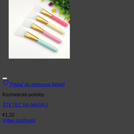
Pridať do zoznamu želaní
Kozmetické potreby
ŠTETEC NA MASKU
€
1.20
Výber možností
Tento
produkt