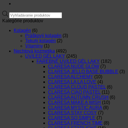
Products
search
Kategórie produktov
Kolagén
(6)
Práškový kolagén
(3)
Tekutý kolagén
(2)
Vitamíny
(1)
Nechtová kozmetika
(492)
UV/LED GÉL LAKY
(245)
FAREBNÉ UV/LED GÉL LAKY
(182)
CLARESA NUDE GLOW
(7)
CLARESA JELLO BASE BUBBLE
(3)
CLARESA ALCHEMY
(10)
CLARESA LA LA LOVE
(4)
CLARESA CLOUD PASTEL
(6)
CLARESA CIAO PASTEL
(11)
CLARESA AUTUMN CRUSH
(6)
CLARESA MAKE A WISH
(10)
CLARESA MYSTIC AURA
(8)
CLARESA STAY COSY
(7)
CLARESA SO SIMPLE
(7)
CLARESA FRENCH TIME
(8)