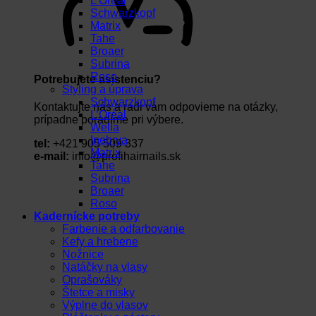
L’Oréal
Schwarzkopf
Matrix
Tahe
Broaer
Subrina
Roso
Potrebujete asistenciu?
Styling a úprava
Schwarzkopf
Kontaktujte nás a radi vám odpovieme na otázky,
L’Oréal
prípadne poradíme pri výbere.
Wella
Inebrya
tel:
+421 905 509 337
Matrix
e-mail:
info@profihairnails.sk
Tahe
Subrina
Broaer
Roso
Kadernícke potreby
Farbenie a odfarbovanie
Kefy a hrebene
Nožnice
Natáčky na vlasy
Oprašováky
Štetce a misky
Výplne do vlasov