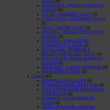
VLASY
(9)
ARGAN AGE - PROTI STARNUTIU
VLASOV
(5)
COLOR - FARBENÉ VLASY
(3)
CURLY PLUS - KUČERAVÉ VLASY
(3)
DRY-T - SUCHÉ VLASY
(4)
KERATÍN - OBNOVA ŠTRUKTÚRY
VLASOV
(4)
LISS-PRO - VYHLADENIE
ŠTRUKTÚRY VLASOV
(3)
NO YELLOW - FARBENÉ A
MELÍROVANÉ BLOND VLASY
(4)
PRO-VOLUME OBJEM JEMNÝCH
VLASOV
(3)
FREQUENT - ČASTÉ UMÝVANIE
(4)
PROBLÉMOVÁ RADA
(4)
L’Oréal
(44)
KERATIN ALPHA SLEEK
(4)
VITAMINO COLOR SPEKTRUM
(6)
CURL EXPRESSION-INTENZÍVNA
HYDRATÁCIA
(6)
VITAMINO COLOR-FARBENÉ
VLASY
(4)
ABSOLUT REPAIR LIPIDIUM-