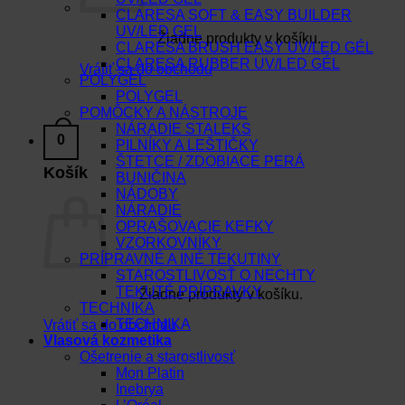
CLARESA SOFT & EASY BUILDER
UV/LED GEL
Žiadne produkty v košíku.
CLARESA BRUSH EASY UV/LED GÉL
CLARESA RUBBER UV/LED GÉL
Vrátiť sa do obchodu
POLYGEL
POLYGEL
POMÔCKY A NÁSTROJE
NÁRADIE STALEKS
0
PILNÍKY A LEŠTIČKY
ŠTETCE / ZDOBIACE PERÁ
Košík
BUNIČINA
NÁDOBY
NÁRADIE
OPRAŠOVACIE KEFKY
VZORKOVNÍKY
PRÍPRAVNÉ A INÉ TEKUTINY
STAROSTLIVOSŤ O NECHTY
TEKUTÉ PRÍPRAVKY
Žiadne produkty v košíku.
TECHNIKA
TECHNIKA
Vrátiť sa do obchodu
Vlasová kozmetika
Ošetrenie a starostlivosť
Mon Platin
Inebrya