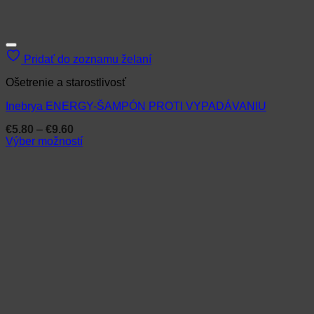
Pridať do zoznamu želaní
Ošetrenie a starostlivosť
Inebrya ENERGY-ŠAMPÓN PROTI VYPADÁVANIU
Price
€
5.80
–
€
9.60
range:
Výber možností
€5.80
Tento
through
produkt
€9.60
má
viacero
variantov.
Možnosti
si
môžete
vybrať
na
stránke
produktu.