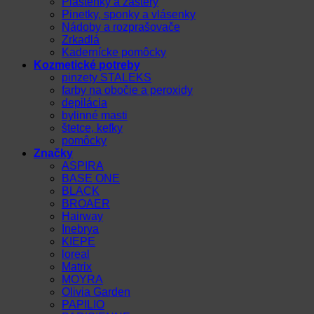
Pláštenky a zástery
Pinetky, sponky a vlásenky
Nádoby a rozprašovače
Zrkadlá
Kadernícke pomôcky
Kozmetické potreby
pinzety STALEKS
farby na obočie a peroxidy
depilácia
bylinné masti
štetce, kefky
pomôcky
Značky
ASPIRA
BASE ONE
BLACK
BROAER
Hairway
Inebrya
KIEPE
loreal
Matrix
MOYRA
Olivia Garden
PAPILIO