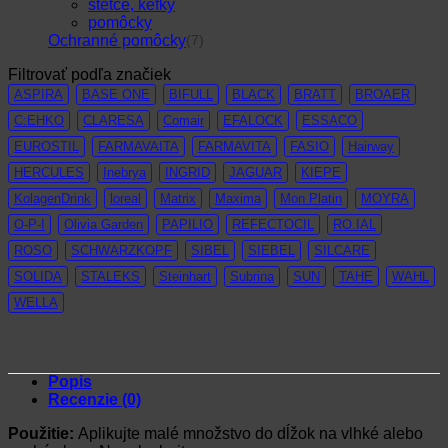
štetce, kefky
pomôcky
Ochranné pomôcky
(7)
Filtrovať podľa značiek
ASPIRA
BASE ONE
BIFULL
BLACK
BRATT
BROAER
C:EHKO
CLARESA
Comair
EFALOCK
ESSACO
EUROSTIL
FARMAVAITA
FARMAVITA
FASIO
Hairway
HERCULES
Inebrya
INGRID
JAGUAR
KIEPE
KolagenDrink
loreal
Matrix
Maxima
Mon Platin
MOYRA
O-P-I
Olivia Garden
PAPILIO
REFECTOCIL
RO.IAL
ROSO
SCHWARZKOPF
SIBEL
SIEBEL
SILCARE
SOLIDA
STALEKS
Steinhart
Subrina
SUN
TAHE
WAHL
WELLA
Popis
Recenzie (0)
Použitie:
Aplikujte malé množstvo do dĺžok na vlhké alebo