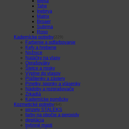
Wella
Tahe
Inebrya
Matrix
Broaer
Subrina
Roso
Kadernícke potreby
(229)
Farbenie a odfarbovanie
Kefy a hrebene
Nožnice
Natáčky na vlasy
Oprašováky
Štetce a misky
Výplne do vlasov
Pláštenky a zástery
Pinetky, sponky a vlásenky
Nádoby a rozprašovače
Zrkadlá
Kadernícke pomôcky
Kozmetické potreby
(64)
pinzety STALEKS
farby na obočie a peroxidy
depilácia
bylinné masti