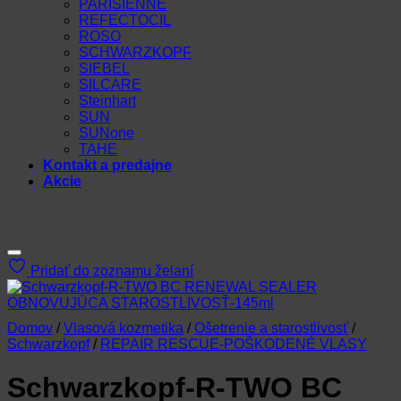
PARISIENNE
REFECTOCIL
ROSO
SCHWARZKOPF
SIEBEL
SILCARE
Steinhart
SUN
SUNone
TAHE
Kontakt a predajne
Akcie
Pridať do zoznamu želaní
Domov
/
Vlasová kozmetika
/
Ošetrenie a starostlivosť
/
Schwarzkopf
/
REPAIR RESCUE-POŠKODENÉ VLASY
Schwarzkopf-R-TWO BC