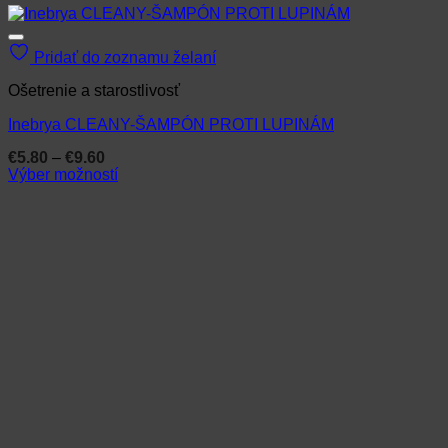
Pridať do zoznamu želaní
Ošetrenie a starostlivosť
Inebrya CLEANY-ŠAMPÓN PROTI LUPINÁM
Price
€
5.80
–
€
9.60
range:
Výber možností
€5.80
Tento
through
produkt
€9.60
má
viacero
variantov.
Možnosti
si
môžete
vybrať
na
stránke
produktu.