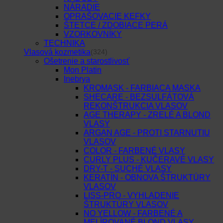
NÁRADIE
OPRAŠOVACIE KEFKY
ŠTETCE / ZDOBIACE PERÁ
VZORKOVNÍKY
TECHNIKA
Vlasová kozmetika
(324)
Ošetrenie a starostlivosť
Mon Platin
Inebrya
KROMASK - FARBIACA MASKA
SHECARE - BEZSULFÁTOVÁ
REKONŠTRUKCIA VLASOV
AGE THERAPY - ZRELÉ A BLOND
VLASY
ARGAN AGE - PROTI STARNUTIU
VLASOV
COLOR - FARBENÉ VLASY
CURLY PLUS - KUČERAVÉ VLASY
DRY-T - SUCHÉ VLASY
KERATÍN - OBNOVA ŠTRUKTÚRY
VLASOV
LISS-PRO - VYHLADENIE
ŠTRUKTÚRY VLASOV
NO YELLOW - FARBENÉ A
MELÍROVANÉ BLOND VLASY