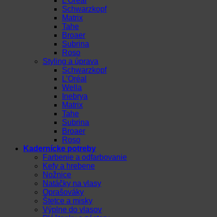
L’Oréal
Schwarzkopf
Matrix
Tahe
Broaer
Subrina
Roso
Styling a úprava
Schwarzkopf
L’Oréal
Wella
Inebrya
Matrix
Tahe
Subrina
Broaer
Roso
Kadernícke potreby
Farbenie a odfarbovanie
Kefy a hrebene
Nožnice
Natáčky na vlasy
Oprašováky
Štetce a misky
Výplne do vlasov