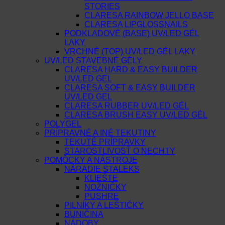
STORIES
CLARESA RAINBOW JELLO BASE
CLARESA LIPGLOSSNAILS
PODKLADOVÉ (BASE) UV/LED GÉL
LAKY
VRCHNÉ (TOP) UV/LED GÉL LAKY
UV/LED STAVEBNÉ GÉLY
CLARESA HARD & EASY BUILDER
UV/LED GEL
CLARESA SOFT & EASY BUILDER
UV/LED GEL
CLARESA RUBBER UV/LED GÉL
CLARESA BRUSH EASY UV/LED GÉL
POLYGEL
PRÍPRAVNÉ A INÉ TEKUTINY
TEKUTÉ PRÍPRAVKY
STAROSTLIVOSŤ O NECHTY
POMÔCKY A NÁSTROJE
NÁRADIE STALEKS
KLIEŠTE
NOŽNIČKY
PUSHRE
PILNÍKY A LEŠTIČKY
BUNIČINA
NÁDOBY