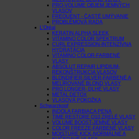
PRO-VOLUME OBJEM JEMNÝCH
VLASOV
FREQUENT - ČASTÉ UMÝVANIE
PROBLÉMOVÁ RADA
L’Oréal
KERATIN ALPHA SLEEK
VITAMINO COLOR SPEKTRUM
CURL EXPRESSION-INTENZÍVNA
HYDRATÁCIA
VITAMINO COLOR-FARBENÉ
VLASY
ABSOLUT REPAIR LIPIDIUM-
REKONŠTRUKCIA VLASOV
BLONDIFIER-SILVER-FARBENÉ A
MELÍROVANÉ BLOND VLASY
PRO LONGER- DLHÉ VLASY
METAL DETOX
VLASOVÁ POKOŽKA
Schwarzkopf
INDOLA FARBIACA PENA
TIME RESTORE Q10 ZRELÉ VLASY
VOLUME BOOST-JEMNÉ VLASY
COLOR FREEZE-FARBENÉ VLASY
MOISTURE KICK-NORMÁLNE A