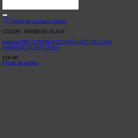
Pridať do zoznamu želaní
COLOR - FARBENÉ VLASY
Inebrya PRO-COLOR-ROZJASŇUJÚCI OLEJ NA
FARBENÉ VLASY-150ml
€
16.90
Pridať do košíka