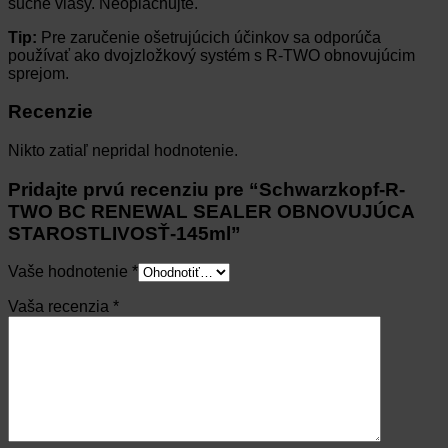
suché vlasy. Neoplachujte.
Tip:
Pre zaručenie ošetrujúcich účinkov sa odporúča
používať ako dvojzložkový systém s R-TWO obnovujúcim
sprejom.
Recenzie
Nikto zatiaľ nepridal hodnotenie.
Pridajte prvú recenziu pre “Schwarzkopf-R-
TWO BC RENEWAL SEALER OBNOVUJÚCA
STAROSTLIVOSŤ-145ml”
Vaše hodnotenie
*
Vaša recenzia
*