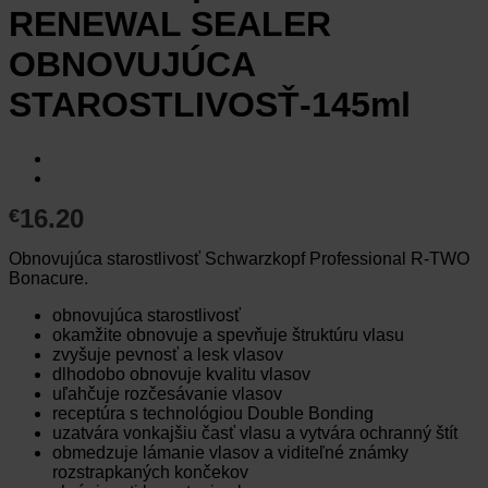
RENEWAL SEALER
OBNOVUJÚCA
STAROSTLIVOSŤ-145ml
16.20
€
Obnovujúca starostlivosť Schwarzkopf Professional R-TWO
Bonacure.
obnovujúca starostlivosť
okamžite obnovuje a spevňuje štruktúru vlasu
zvyšuje pevnosť a lesk vlasov
dlhodobo obnovuje kvalitu vlasov
uľahčuje rozčesávanie vlasov
receptúra s technológiou Double Bonding
uzatvára vonkajšiu časť vlasu a vytvára ochranný štít
obmedzuje lámanie vlasov a viditeľné známky
rozstrapkaných končekov