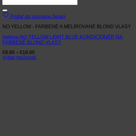
Pridať do zoznamu želaní
NO YELLOW - FARBENÉ A MELÍROVANÉ BLOND VLASY
Inebrya NO YELLOW LIGHT BLUE-KONDICIONÉR NA
FARBENÉ BLOND VLASY
Price
€
8.90
–
€
18.00
range:
Výber možností
€8.90
Tento
through
produkt
€18.00
má
viacero
variantov.
Možnosti
si
môžete
vybrať
na
stránke
produktu.