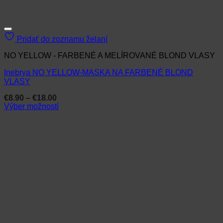
Pridať do zoznamu želaní
NO YELLOW - FARBENÉ A MELÍROVANÉ BLOND VLASY
Inebrya NO YELLOW-MASKA NA FARBENÉ BLOND
VLASY
Price
€
8.90
–
€
18.00
range:
Výber možností
€8.90
Tento
through
produkt
€18.00
má
viacero
variantov.
Možnosti
si
môžete
vybrať
na
stránke
produktu.