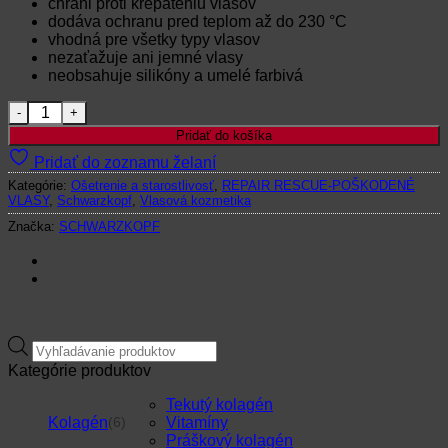
chráni proti krepateniu vlasov
dodáva ochranu pred teplom až do 230 °C
vhodná pre všetky typy vlasov
nezaťažuje ani jemné vlasy
neobsahuje silikóny a umelé farbivá
množstvo Schwarzkopf-R-TWO BC RENEWAL SEALER O
Pridať do košíka
Pridať do zoznamu želaní
Kategórie:
Ošetrenie a starostlivosť
,
REPAIR RESCUE-POŠKODENÉ
VLASY
,
Schwarzkopf
,
Vlasová kozmetika
Značka:
SCHWARZKOPF
Products
search
Kategórie produktov
Tekutý kolagén
Kolagén
Vitamíny
(6)
Práškový kolagén