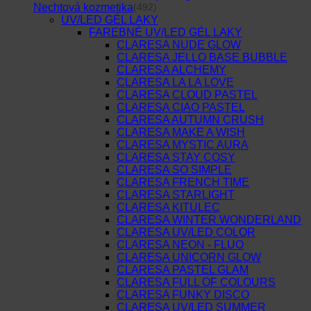
Nechtová kozmetika
(492)
UV/LED GÉL LAKY
FAREBNÉ UV/LED GÉL LAKY
CLARESA NUDE GLOW
CLARESA JELLO BASE BUBBLE
CLARESA ALCHEMY
CLARESA LA LA LOVE
CLARESA CLOUD PASTEL
CLARESA CIAO PASTEL
CLARESA AUTUMN CRUSH
CLARESA MAKE A WISH
CLARESA MYSTIC AURA
CLARESA STAY COSY
CLARESA SO SIMPLE
CLARESA FRENCH TIME
CLARESA STARLIGHT
CLARESA KITULEC
CLARESA WINTER WONDERLAND
CLARESA UV/LED COLOR
CLARESA NEON - FLUO
CLARESA UNICORN GLOW
CLARESA PASTEL GLAM
CLARESA FULL OF COLOURS
CLARESA FUNKY DISCO
CLARESA UV/LED SUMMER