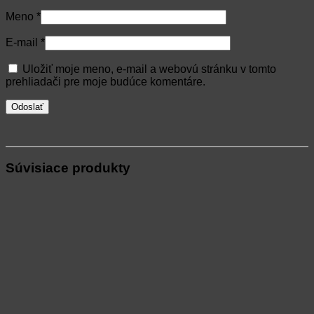
Meno
*
E-mail
*
Uložiť moje meno, e-mail a webovú stránku v tomto
prehliadači pre moje budúce komentáre.
Súvisiace produkty