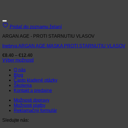
Pridať do zoznamu želaní
ARGAN AGE - PROTI STARNUTIU VLASOV
Inebrya ARGAN AGE-MASKA PROTI STARNUTIU VLASOV
Price
€
8.40
–
€
12.40
range:
Výber možností
€8.40
Tento
through
O nás
produkt
€12.40
Blog
má
Často kladené otázky
viacero
Školenia
variantov.
Kontakt a predajne
Možnosti
si
Možnosti dopravy
môžete
Možnosti platby
vybrať
Reklamačný formulár
na
stránke
Sledujte nás:
produktu.