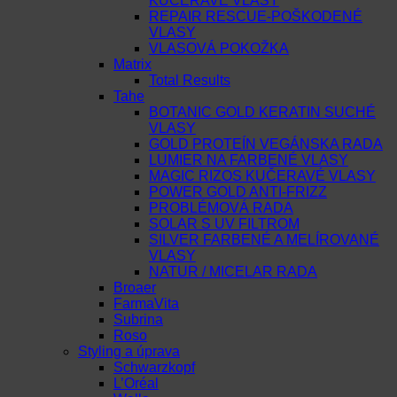
KUČERAVÉ VLASY
REPAIR RESCUE-POŠKODENÉ
VLASY
VLASOVÁ POKOŽKA
Matrix
Total Results
Tahe
BOTANIC GOLD KERATIN SUCHÉ
VLASY
GOLD PROTEÍN VEGÁNSKA RADA
LUMIER NA FARBENÉ VLASY
MAGIC RIZOS KUČERAVÉ VLASY
POWER GOLD ANTI-FRIZZ
PROBLÉMOVÁ RADA
SOLAR S UV FILTROM
SILVER FARBENÉ A MELÍROVANÉ
VLASY
NATUR / MICELAR RADA
Broaer
FarmaVita
Subrina
Roso
Styling a úprava
Schwarzkopf
L’Oréal