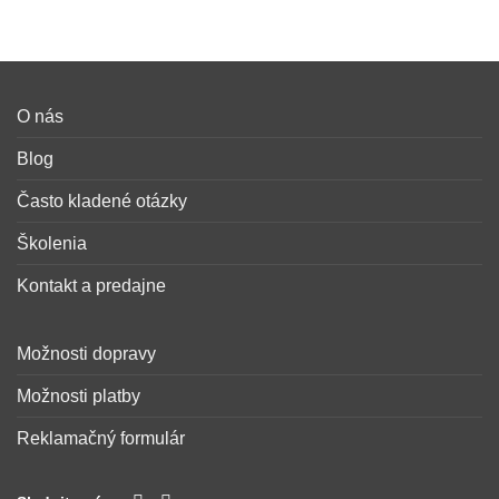
Tento
Tento
through
produkt
produkt
€9.55
má
má
viacero
viacero
variantov.
variantov.
O nás
Možnosti
Možnosti
si
si
Blog
môžete
môžete
vybrať
vybrať
Často kladené otázky
na
na
Školenia
stránke
stránke
produktu.
produktu.
Kontakt a predajne
Možnosti dopravy
Možnosti platby
Reklamačný formulár