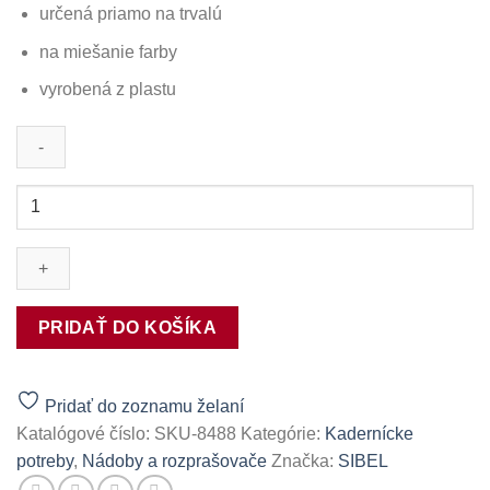
určená priamo na trvalú
na miešanie farby
vyrobená z plastu
množstvo
SIBEL-
ODMERKA
NA
TRVALÚ
-
PRIDAŤ DO KOŠÍKA
120ml
Pridať do zoznamu želaní
Katalógové číslo:
SKU-8488
Kategórie:
Kadernícke
potreby
,
Nádoby a rozprašovače
Značka:
SIBEL