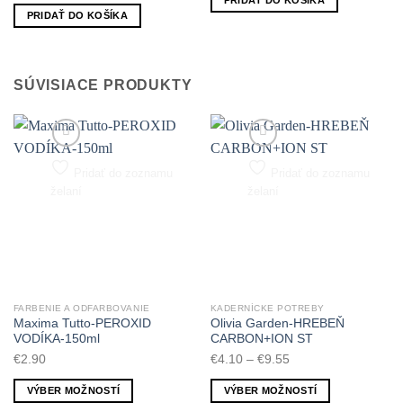
PRIDAŤ DO KOŠÍKA
SÚVISIACE PRODUKTY
Pridať do zoznamu
Pridať do zoznamu
želaní
želaní
FARBENIE A ODFARBOVANIE
KADERNÍCKE POTREBY
Maxima Tutto-PEROXID
Olivia Garden-HREBEŇ
VODÍKA-150ml
CARBON+ION ST
Price
€
2.90
€
4.10
–
€
9.55
range:
VÝBER MOŽNOSTÍ
VÝBER MOŽNOSTÍ
€4.10