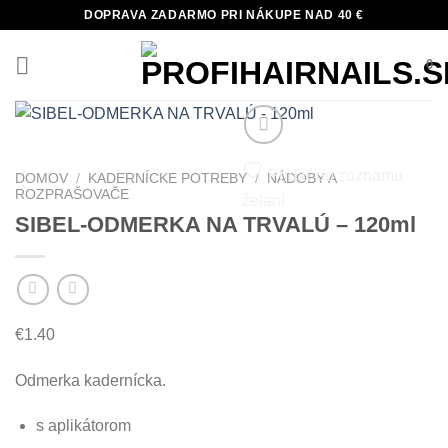
Skip
DOPRAVA ZADARMO PRI NÁKUPE NAD 40 €
to
content
0
Pridať do zoznamu
DOMOV
/
KADERNÍCKE POTREBY
/
NÁDOBY A
ROZPRAŠOVAČE
želaní
SIBEL-ODMERKA NA TRVALÚ – 120ml
€
1.40
Odmerka kadernícka.
s aplikátorom