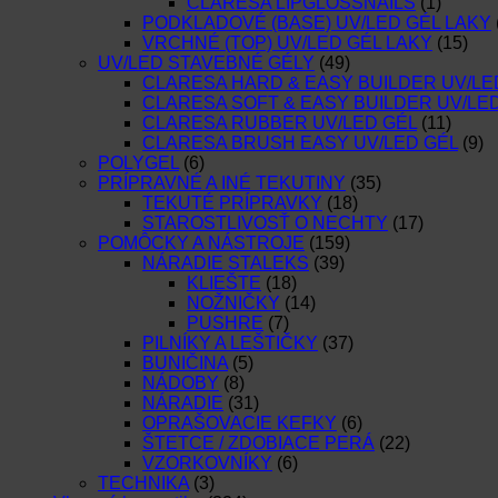
CLARESA LIPGLOSSNAILS
(1)
PODKLADOVÉ (BASE) UV/LED GÉL LAKY
VRCHNÉ (TOP) UV/LED GÉL LAKY
(15)
UV/LED STAVEBNÉ GÉLY
(49)
CLARESA HARD & EASY BUILDER UV/LE
CLARESA SOFT & EASY BUILDER UV/LE
CLARESA RUBBER UV/LED GÉL
(11)
CLARESA BRUSH EASY UV/LED GÉL
(9)
POLYGEL
(6)
PRÍPRAVNÉ A INÉ TEKUTINY
(35)
TEKUTÉ PRÍPRAVKY
(18)
STAROSTLIVOSŤ O NECHTY
(17)
POMÔCKY A NÁSTROJE
(159)
NÁRADIE STALEKS
(39)
KLIEŠTE
(18)
NOŽNIČKY
(14)
PUSHRE
(7)
PILNÍKY A LEŠTIČKY
(37)
BUNIČINA
(5)
NÁDOBY
(8)
NÁRADIE
(31)
OPRAŠOVACIE KEFKY
(6)
ŠTETCE / ZDOBIACE PERÁ
(22)
VZORKOVNÍKY
(6)
TECHNIKA
(3)