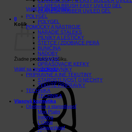
CLARESA SOFT & EASY BUILDER UV/LE
CLARESA BRUSH EASY UV/LED GÉL
Vrátiť sa do obchodu
CLARESA RUBBER UV/LED GÉL
POLYGEL
0
POLYGEL
Košík
POMÔCKY A NÁSTROJE
NÁRADIE STALEKS
PILNÍKY A LEŠTIČKY
ŠTETCE / ZDOBIACE PERÁ
BUNIČINA
NÁDOBY
NÁRADIE
Žiadne produkty v košíku.
OPRAŠOVACIE KEFKY
Vrátiť sa do obchodu
VZORKOVNÍKY
PRÍPRAVNÉ A INÉ TEKUTINY
STAROSTLIVOSŤ O NECHTY
TEKUTÉ PRÍPRAVKY
TECHNIKA
TECHNIKA
Vlasová kozmetika
Ošetrenie a starostlivosť
Mon Platin
Inebrya
L’Oréal
Schwarzkopf