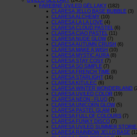
UV/LED GÉL LAKY
(245)
FAREBNÉ UV/LED GÉL LAKY
(182)
CLARESA JELLO BASE BUBBLE
(3)
CLARESA ALCHEMY
(10)
CLARESA LA LA LOVE
(4)
CLARESA CLOUD PASTEL
(6)
CLARESA CIAO PASTEL
(11)
CLARESA NUDE GLOW
(7)
CLARESA AUTUMN CRUSH
(6)
CLARESA MAKE A WISH
(10)
CLARESA MYSTIC AURA
(8)
CLARESA STAY COSY
(7)
CLARESA SO SIMPLE
(7)
CLARESA FRENCH TIME
(8)
CLARESA STARLIGHT
(16)
CLARESA KITULEC
(6)
CLARESA WINTER WONDERLAND
(
CLARESA UV/LED COLOR
(19)
CLARESA NEON - FLUO
(7)
CLARESA UNICORN GLOW
(5)
CLARESA PASTEL GLAM
(1)
CLARESA FULL OF COLOURS
(7)
CLARESA FUNKY DISCO
(7)
CLARESA UV/LED SUMMER STORIE
CLARESA RAINBOW JELLO BASE
(1