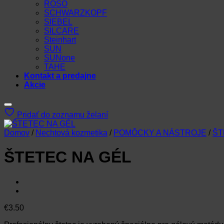
ROSO
SCHWARZKOPF
SIEBEL
SILCARE
Steinhart
SUN
SUNone
TAHE
Kontakt a predajne
Akcie
Pridať do zoznamu želaní
Domov
/
Nechtová kozmetika
/
POMÔCKY A NÁSTROJE
/
ŠT
ŠTETEC NA GÉL
€
3.50