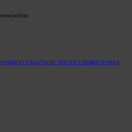
.
tovej kožičky
,
POMÔCKY A NÁSTROJE
,
ŠTETCE / ZDOBIACE PERÁ