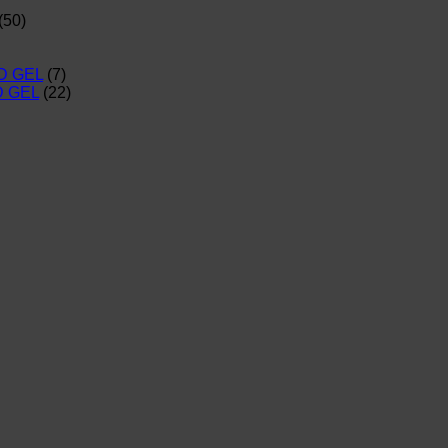
(50)
D GEL
(7)
D GEL
(22)