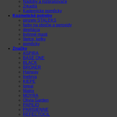
Nádoby a rozprašovače
Zrkadlá
Kadernícke pomôcky
Kozmetické potreby
pinzety STALEKS
farby na obočie a peroxidy
depilácia
bylinné masti
štetce, kefky
pomôcky
Značky
ASPIRA
BASE ONE
BLACK
BROAER
Hairway
Inebrya
KIEPE
loreal
Matrix
MOYRA
Olivia Garden
PAPILIO
PARISIENNE
REFECTOCIL