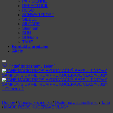
PARISIENNE
REFECTOCIL
ROSO
SCHWARZKOPF
SIEBEL
SILCARE
Steinhart
SUN
SUNone
TAHE
Kontakt a predajne
Akcie
Pridať do zoznamu želaní
Domov
/
Vlasová kozmetika
/
Ošetrenie a starostlivosť
/
Tahe
/
MAGIC RIZOS KUČERAVÉ VLASY