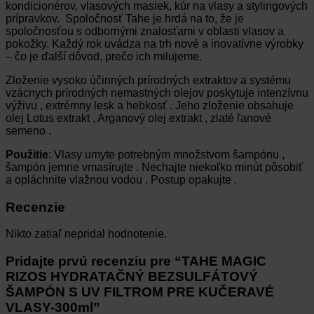
kondicionérov, vlasových masiek, kúr na vlasy a stylingových
prípravkov. Spoločnosť Tahe je hrdá na to, že je
spoločnosťou s odbornými znalosťami v oblasti vlasov a
pokožky. Každý rok uvádza na trh nové a inovatívne výrobky
– čo je ďalší dôvod, prečo ich milujeme.
Zloženie vysoko účinných prírodných extraktov a systému
vzácnych prírodných nemastných olejov poskytuje intenzívnu
výživu , extrémny lesk a hebkosť . Jeho zloženie obsahuje
olej Lotus extrakt , Arganový olej extrakt , zlaté ľanové
semeno .
Použitie
: Vlasy umyte potrebným množstvom šampónu ,
šampón jemne vmasírujte . Nechajte niekoľko minút pôsobiť
a opláchnite vlažnou vodou . Postup opakujte .
Recenzie
Nikto zatiaľ nepridal hodnotenie.
Pridajte prvú recenziu pre “TAHE MAGIC
RIZOS HYDRATAČNÝ BEZSULFÁTOVÝ
ŠAMPÓN S UV FILTROM PRE KUČERAVÉ
VLASY-300ml”