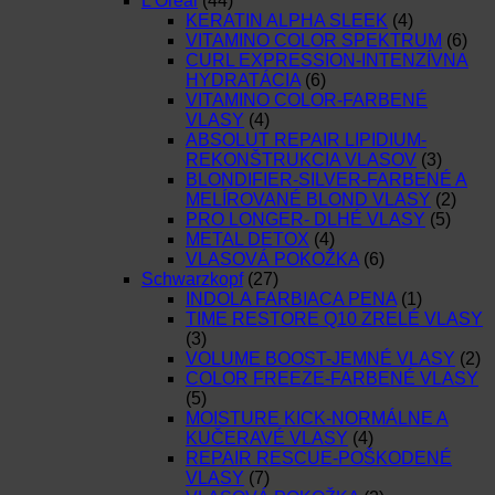
L’Oréal
(44)
KERATIN ALPHA SLEEK
(4)
VITAMINO COLOR SPEKTRUM
(6)
CURL EXPRESSION-INTENZÍVNA
HYDRATÁCIA
(6)
VITAMINO COLOR-FARBENÉ
VLASY
(4)
ABSOLUT REPAIR LIPIDIUM-
REKONŠTRUKCIA VLASOV
(3)
BLONDIFIER-SILVER-FARBENÉ A
MELÍROVANÉ BLOND VLASY
(2)
PRO LONGER- DLHÉ VLASY
(5)
METAL DETOX
(4)
VLASOVÁ POKOŽKA
(6)
Schwarzkopf
(27)
INDOLA FARBIACA PENA
(1)
TIME RESTORE Q10 ZRELÉ VLASY
(3)
VOLUME BOOST-JEMNÉ VLASY
(2)
COLOR FREEZE-FARBENÉ VLASY
(5)
MOISTURE KICK-NORMÁLNE A
KUČERAVÉ VLASY
(4)
REPAIR RESCUE-POŠKODENÉ
VLASY
(7)