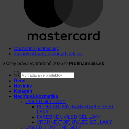
Obchodné podmienky
Zásady ochrany osobných údajov
Všetky práva vyhradené 2026 ©
Profihairnails.sk
Products
search
Úvod
Novinky
Kolagén
Nechtová kozmetika
UV/LED GÉL LAKY
PODKLADOVÉ (BASE) UV/LED GÉL
LAKY
FAREBNÉ UV/LED GÉL LAKY
VRCHNÉ (TOP) UV/LED GÉL LAKY
UV/LED STAVEBNÉ GÉLY