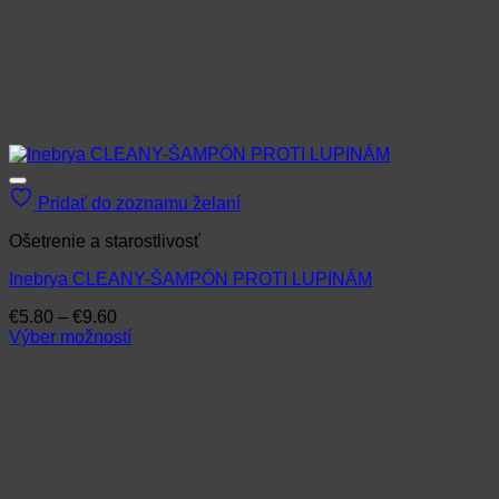
Pridať do zoznamu želaní
Ošetrenie a starostlivosť
Inebrya CLEANY-ŠAMPÓN PROTI LUPINÁM
Price
€
5.80
–
€
9.60
range:
Výber možností
Tento
€5.80
produkt
through
má
€9.60
viacero
variantov.
Možnosti
si
môžete