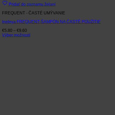
Pridať do zoznamu želaní
FREQUENT - ČASTÉ UMÝVANIE
Inebrya FREQUENT-ŠAMPÓN NA ČASTÉ POUŽITIE
Price
€
5.80
–
€
9.60
range:
Výber možností
Tento
€5.80
produkt
through
má
€9.60
viacero
variantov.
Možnosti
si
môžete
vybrať
na
stránke
produktu.