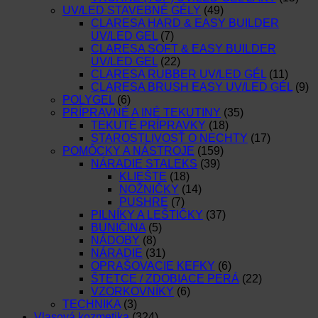
UV/LED STAVEBNÉ GÉLY
(49)
CLARESA HARD & EASY BUILDER
UV/LED GEL
(7)
CLARESA SOFT & EASY BUILDER
UV/LED GEL
(22)
CLARESA RUBBER UV/LED GÉL
(11)
CLARESA BRUSH EASY UV/LED GÉL
(9)
POLYGEL
(6)
PRÍPRAVNÉ A INÉ TEKUTINY
(35)
TEKUTÉ PRÍPRAVKY
(18)
STAROSTLIVOSŤ O NECHTY
(17)
POMÔCKY A NÁSTROJE
(159)
NÁRADIE STALEKS
(39)
KLIEŠTE
(18)
NOŽNIČKY
(14)
PUSHRE
(7)
PILNÍKY A LEŠTIČKY
(37)
BUNIČINA
(5)
NÁDOBY
(8)
NÁRADIE
(31)
OPRAŠOVACIE KEFKY
(6)
ŠTETCE / ZDOBIACE PERÁ
(22)
VZORKOVNÍKY
(6)
TECHNIKA
(3)
Vlasová kozmetika
(324)