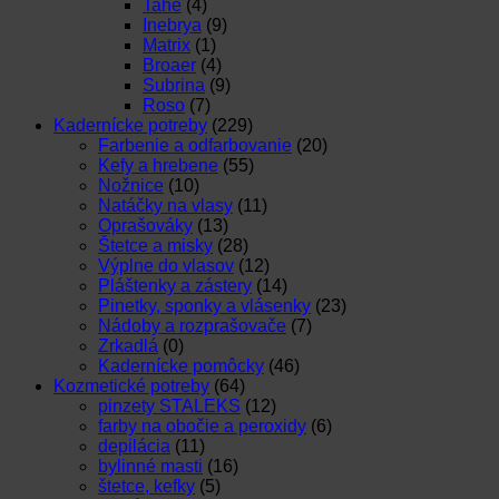
Tahe
(4)
Inebrya
(9)
Matrix
(1)
Broaer
(4)
Subrina
(9)
Roso
(7)
Kadernícke potreby
(229)
Farbenie a odfarbovanie
(20)
Kefy a hrebene
(55)
Nožnice
(10)
Natáčky na vlasy
(11)
Oprašováky
(13)
Štetce a misky
(28)
Výplne do vlasov
(12)
Pláštenky a zástery
(14)
Pinetky, sponky a vlásenky
(23)
Nádoby a rozprašovače
(7)
Zrkadlá
(0)
Kadernícke pomôcky
(46)
Kozmetické potreby
(64)
pinzety STALEKS
(12)
farby na obočie a peroxidy
(6)
depilácia
(11)
bylinné masti
(16)
štetce, kefky
(5)