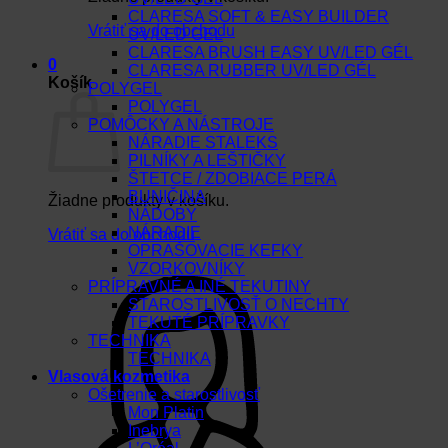
CLARESA SOFT & EASY BUILDER
Vrátiť sa do obchodu
UV/LED GEL
CLARESA BRUSH EASY UV/LED GÉL
0
CLARESA RUBBER UV/LED GÉL
Košík
POLYGEL
POLYGEL
POMÔCKY A NÁSTROJE
NÁRADIE STALEKS
PILNÍKY A LEŠTIČKY
ŠTETCE / ZDOBIACE PERÁ
BUNIČINA
Žiadne produkty v košíku.
NÁDOBY
NÁRADIE
Vrátiť sa do obchodu
OPRAŠOVACIE KEFKY
VZORKOVNÍKY
PRÍPRAVNÉ A INÉ TEKUTINY
STAROSTLIVOSŤ O NECHTY
TEKUTÉ PRÍPRAVKY
TECHNIKA
TECHNIKA
Vlasová kozmetika
Ošetrenie a starostlivosť
Mon Platin
Inebrya