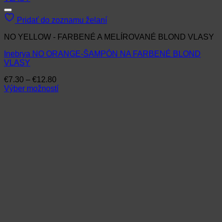
Pridať do zoznamu želaní
NO YELLOW - FARBENÉ A MELÍROVANÉ BLOND VLASY
Inebrya NO ORANGE-ŠAMPÓN NA FARBENÉ BLOND
VLASY
Price
€
7.30
–
€
12.80
range:
Výber možností
Tento
€7.30
produkt
through
má
€12.80
viacero
variantov.
Možnosti
si
môžete
vybrať
na
stránke
produktu.