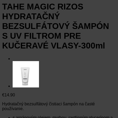
TAHE MAGIC RIZOS
HYDRATAČNÝ
BEZSULFÁTOVÝ ŠAMPÓN
S UV FILTROM PRE
KUČERAVÉ VLASY-300ml
€
14.90
Hydratačný bezsulfátový čistiaci šampón na časté
používanie.
s argánovým olejem, myrhou, rastlinným glycerínom a