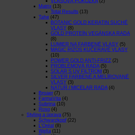
VLASOVÁ POKOŽKA
(2)
Matrix
(13)
Total Results
(13)
Tahe
(47)
BOTANIC GOLD KERATIN SUCHÉ
VLASY
(8)
GOLD PROTEÍN VEGÁNSKA RADA
(8)
LUMIER NA FARBENÉ VLASY
(5)
MAGIC RIZOS KUČERAVÉ VLASY
(10)
POWER GOLD ANTI-FRIZZ
(2)
PROBLÉMOVÁ RADA
(5)
SOLAR S UV FILTROM
(3)
SILVER FARBENÉ A MELÍROVANÉ
VLASY
(3)
NATUR / MICELAR RADA
(4)
Broaer
(7)
FarmaVita
(4)
Subrina
(10)
Roso
(4)
Styling a úprava
(75)
Schwarzkopf
(22)
L’Oréal
(8)
Wella
(11)