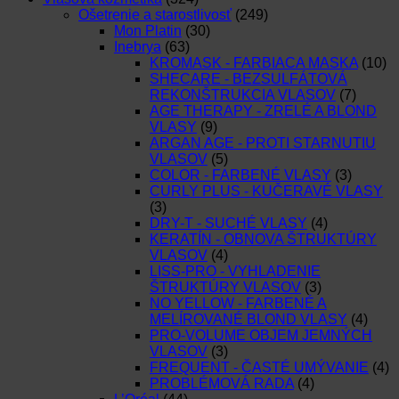
Ošetrenie a starostlivosť
(249)
Mon Platin
(30)
Inebrya
(63)
KROMASK - FARBIACA MASKA
(10)
SHECARE - BEZSULFÁTOVÁ
REKONŠTRUKCIA VLASOV
(7)
AGE THERAPY - ZRELÉ A BLOND
VLASY
(9)
ARGAN AGE - PROTI STARNUTIU
VLASOV
(5)
COLOR - FARBENÉ VLASY
(3)
CURLY PLUS - KUČERAVÉ VLASY
(3)
DRY-T - SUCHÉ VLASY
(4)
KERATÍN - OBNOVA ŠTRUKTÚRY
VLASOV
(4)
LISS-PRO - VYHLADENIE
ŠTRUKTÚRY VLASOV
(3)
NO YELLOW - FARBENÉ A
MELÍROVANÉ BLOND VLASY
(4)
PRO-VOLUME OBJEM JEMNÝCH
VLASOV
(3)
FREQUENT - ČASTÉ UMÝVANIE
(4)
PROBLÉMOVÁ RADA
(4)