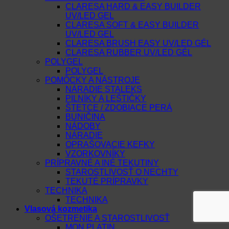
CLARESA HARD & EASY BUILDER
UV/LED GEL
CLARESA SOFT & EASY BUILDER
UV/LED GEL
CLARESA BRUSH EASY UV/LED GÉL
CLARESA RUBBER UV/LED GÉL
POLYGEL
POLYGEL
POMÔCKY A NÁSTROJE
NÁRADIE STALEKS
PILNÍKY A LEŠTIČKY
ŠTETCE / ZDOBIACE PERÁ
BUNIČINA
NÁDOBY
NÁRADIE
OPRAŠOVACIE KEFKY
VZORKOVNÍKY
PRÍPRAVNÉ A INÉ TEKUTINY
STAROSTLIVOSŤ O NECHTY
TEKUTÉ PRÍPRAVKY
TECHNIKA
TECHNIKA
Vlasová kozmetika
OŠETRENIE A STAROSTLIVOSŤ
MON PLATIN