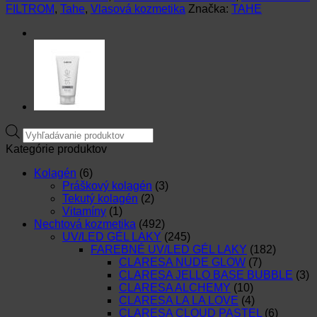
FILTROM
,
Tahe
,
Vlasová kozmetika
Značka:
TAHE
ŠAMPÓN
S
UV
FILTROM
PRE
KUČERAVÉ
VLASY-
300ml
Products
search
Kategórie produktov
Kolagén
(6)
Práškový kolagén
(3)
Tekutý kolagén
(2)
Vitamíny
(1)
Nechtová kozmetika
(492)
UV/LED GÉL LAKY
(245)
FAREBNÉ UV/LED GÉL LAKY
(182)
CLARESA NUDE GLOW
(7)
CLARESA JELLO BASE BUBBLE
(3)
CLARESA ALCHEMY
(10)
CLARESA LA LA LOVE
(4)
CLARESA CLOUD PASTEL
(6)