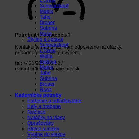
L’Oréal
Schwarzkopf
Matrix
Tahe
Broaer
Subrina
Roso
Potrebujete asistenciu?
Styling a úprava
Schwarzkopf
Kontaktujte nás a radi vám odpovieme na otázky,
L’Oréal
prípadne poradíme pri výbere.
Wella
Inebrya
tel:
+421 905 509 337
Matrix
e-mail:
info@profihairnails.sk
Tahe
Subrina
Broaer
Roso
Kadernícke potreby
Farbenie a odfarbovanie
Kefy a hrebene
Nožnice
Natáčky na vlasy
Oprašováky
Štetce a misky
Výplne do vlasov