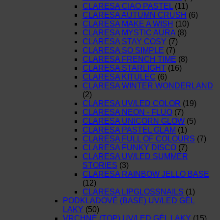
CLARESA CIAO PASTEL
(11)
CLARESA AUTUMN CRUSH
(6)
CLARESA MAKE A WISH
(10)
CLARESA MYSTIC AURA
(8)
CLARESA STAY COSY
(7)
CLARESA SO SIMPLE
(7)
CLARESA FRENCH TIME
(8)
CLARESA STARLIGHT
(16)
CLARESA KITULEC
(6)
CLARESA WINTER WONDERLAND
(2)
CLARESA UV/LED COLOR
(19)
CLARESA NEON - FLUO
(7)
CLARESA UNICORN GLOW
(5)
CLARESA PASTEL GLAM
(1)
CLARESA FULL OF COLOURS
(7)
CLARESA FUNKY DISCO
(7)
CLARESA UV/LED SUMMER
STORIES
(3)
CLARESA RAINBOW JELLO BASE
(12)
CLARESA LIPGLOSSNAILS
(1)
PODKLADOVÉ (BASE) UV/LED GÉL
LAKY
(50)
VRCHNÉ (TOP) UV/LED GÉL LAKY
(15)