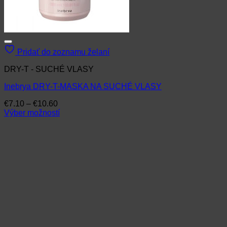
Pridať do zoznamu želaní
DRY-T - SUCHÉ VLASY
Inebrya DRY-T-MASKA NA SUCHÉ VLASY
Price
€
7.10
–
€
10.60
range:
Výber možností
Tento
€7.10
produkt
through
má
€10.60
viacero
variantov.
Možnosti
si
môžete
vybrať
na
stránke
produktu.