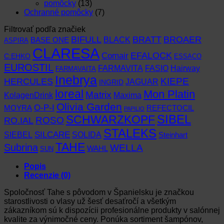
pomôcky
(13)
Ochranné pomôcky
(7)
Filtrovať podľa značiek
BIFULL
BROAER
BRATT
BLACK
BASE ONE
ASPIRA
CLARESA
EFALOCK
Comair
C:EHKO
ESSACO
EUROSTIL
FARMAVITA
Hairway
FASIO
FARMAVAITA
Inebrya
KIEPE
HERCULES
JAGUAR
INGRID
loreal
Mon Platin
Matrix
KolagenDrink
Maxima
Olivia Garden
O-P-I
MOYRA
REFECTOCIL
PAPILIO
SCHWARZKOPF
SIBEL
RO.IAL
ROSO
STALEKS
SIEBEL
SILCARE
SOLIDA
Steinhart
TAHE
Subrina
WELLA
WAHL
SUN
Popis
Recenzie (0)
Spoločnosť Tahe s pôvodom v Španielsku je značkou
starostlivosti o vlasy už šesť desaťročí a všetkým
zákazníkom sú k dispozícii profesionálne produkty v salónnej
kvalite za výnimočné ceny. Ponúka sortiment šampónov,