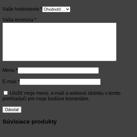
Vaše hodnotenie
*
Vaša recenzia
*
Meno
*
E-mail
*
Uložiť moje meno, e-mail a webovú stránku v tomto
prehliadači pre moje budúce komentáre.
Súvisiace produkty