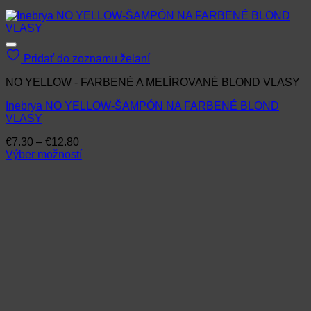
Pridať do zoznamu želaní
NO YELLOW - FARBENÉ A MELÍROVANÉ BLOND VLASY
Inebrya NO YELLOW-ŠAMPÓN NA FARBENÉ BLOND
VLASY
Price
€
7.30
–
€
12.80
range:
Výber možností
Tento
€7.30
produkt
through
má
€12.80
viacero
variantov.
Možnosti
si
môžete
vybrať
na
stránke
produktu.