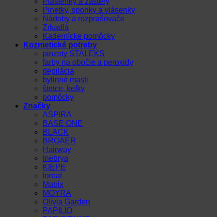
Pláštenky a zástery
Pinetky, sponky a vlásenky
Nádoby a rozprašovače
Zrkadlá
Kadernícke pomôcky
Kozmetické potreby
pinzety STALEKS
farby na obočie a peroxidy
depilácia
bylinné masti
štetce, kefky
pomôcky
Značky
ASPIRA
BASE ONE
BLACK
BROAER
Hairway
Inebrya
KIEPE
loreal
Matrix
MOYRA
Olivia Garden
PAPILIO