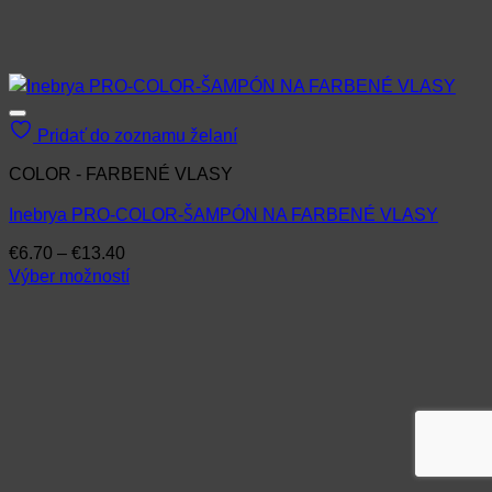
Pridať do zoznamu želaní
COLOR - FARBENÉ VLASY
Inebrya PRO-COLOR-ŠAMPÓN NA FARBENÉ VLASY
Price
€
6.70
–
€
13.40
range:
Výber možností
€6.70
Tento
through
produkt
€13.40
má
viacero
variantov.
Možnosti
si
môžete
vybrať
na