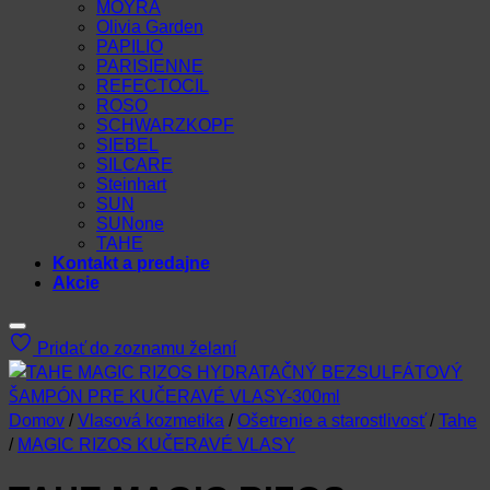
MOYRA
Olivia Garden
PAPILIO
PARISIENNE
REFECTOCIL
ROSO
SCHWARZKOPF
SIEBEL
SILCARE
Steinhart
SUN
SUNone
TAHE
Kontakt a predajne
Akcie
Pridať do zoznamu želaní
Domov
/
Vlasová kozmetika
/
Ošetrenie a starostlivosť
/
Tahe
/
MAGIC RIZOS KUČERAVÉ VLASY