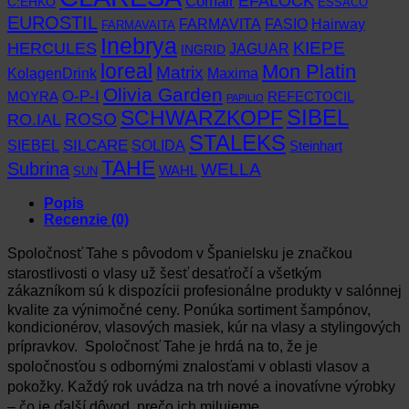
EFALOCK
Comair
C:EHKO
ESSACO
EUROSTIL
FARMAVITA
Hairway
FASIO
FARMAVAITA
Inebrya
KIEPE
HERCULES
JAGUAR
INGRID
loreal
Mon Platin
Matrix
KolagenDrink
Maxima
Olivia Garden
O-P-I
MOYRA
REFECTOCIL
PAPILIO
SCHWARZKOPF
SIBEL
RO.IAL
ROSO
STALEKS
SIEBEL
SILCARE
SOLIDA
Steinhart
TAHE
Subrina
WELLA
WAHL
SUN
Popis
Recenzie (0)
Spoločnosť Tahe s pôvodom v Španielsku je značkou
starostlivosti o vlasy už šesť desaťročí a všetkým
zákazníkom sú k dispozícii profesionálne produkty v salónnej
kvalite za výnimočné ceny. Ponúka sortiment šampónov,
kondicionérov, vlasových masiek, kúr na vlasy a stylingových
prípravkov. Spoločnosť Tahe je hrdá na to, že je
spoločnosťou s odbornými znalosťami v oblasti vlasov a
pokožky. Každý rok uvádza na trh nové a inovatívne výrobky
– čo je ďalší dôvod, prečo ich milujeme.