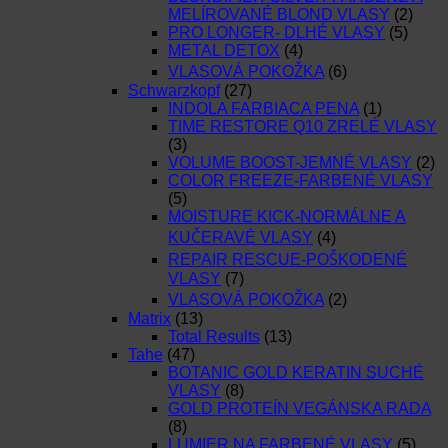
MELÍROVANÉ BLOND VLASY
(2)
PRO LONGER- DLHÉ VLASY
(5)
METAL DETOX
(4)
VLASOVÁ POKOŽKA
(6)
Schwarzkopf
(27)
INDOLA FARBIACA PENA
(1)
TIME RESTORE Q10 ZRELÉ VLASY
(3)
VOLUME BOOST-JEMNÉ VLASY
(2)
COLOR FREEZE-FARBENÉ VLASY
(5)
MOISTURE KICK-NORMÁLNE A
KUČERAVÉ VLASY
(4)
REPAIR RESCUE-POŠKODENÉ
VLASY
(7)
VLASOVÁ POKOŽKA
(2)
Matrix
(13)
Total Results
(13)
Tahe
(47)
BOTANIC GOLD KERATIN SUCHÉ
VLASY
(8)
GOLD PROTEÍN VEGÁNSKA RADA
(8)
LUMIER NA FARBENÉ VLASY
(5)