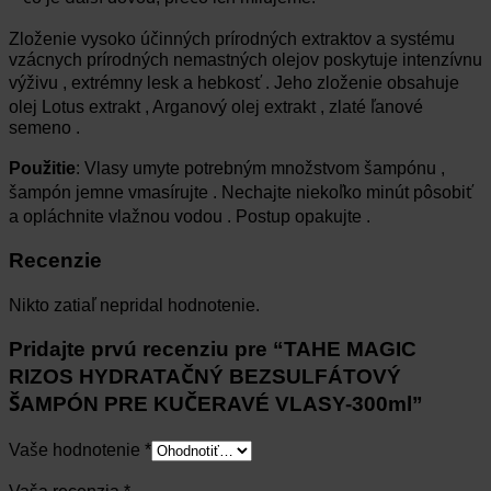
Zloženie vysoko účinných prírodných extraktov a systému
vzácnych prírodných nemastných olejov poskytuje intenzívnu
výživu , extrémny lesk a hebkosť . Jeho zloženie obsahuje
olej Lotus extrakt , Arganový olej extrakt , zlaté ľanové
semeno .
Použitie
: Vlasy umyte potrebným množstvom šampónu ,
šampón jemne vmasírujte . Nechajte niekoľko minút pôsobiť
a opláchnite vlažnou vodou . Postup opakujte .
Recenzie
Nikto zatiaľ nepridal hodnotenie.
Pridajte prvú recenziu pre “TAHE MAGIC
RIZOS HYDRATAČNÝ BEZSULFÁTOVÝ
ŠAMPÓN PRE KUČERAVÉ VLASY-300ml”
Vaše hodnotenie
*