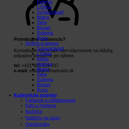
Inebrya
L’Oréal
Schwarzkopf
Matrix
Tahe
Broaer
Subrina
Roso
Potrebujete asistenciu?
Styling a úprava
Schwarzkopf
Kontaktujte nás a radi vám odpovieme na otázky,
L’Oréal
prípadne poradíme pri výbere.
Wella
Inebrya
tel:
+421 905 509 337
Matrix
e-mail:
info@profihairnails.sk
Tahe
Subrina
Broaer
Roso
Kadernícke potreby
Farbenie a odfarbovanie
Kefy a hrebene
Nožnice
Natáčky na vlasy
Oprašováky