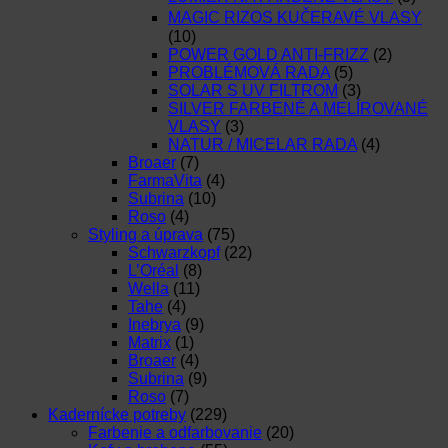
MAGIC RIZOS KUČERAVÉ VLASY
(10)
POWER GOLD ANTI-FRIZZ
(2)
PROBLÉMOVÁ RADA
(5)
SOLAR S UV FILTROM
(3)
SILVER FARBENÉ A MELÍROVANÉ
VLASY
(3)
NATUR / MICELAR RADA
(4)
Broaer
(7)
FarmaVita
(4)
Subrina
(10)
Roso
(4)
Styling a úprava
(75)
Schwarzkopf
(22)
L’Oréal
(8)
Wella
(11)
Tahe
(4)
Inebrya
(9)
Matrix
(1)
Broaer
(4)
Subrina
(9)
Roso
(7)
Kadernícke potreby
(229)
Farbenie a odfarbovanie
(20)