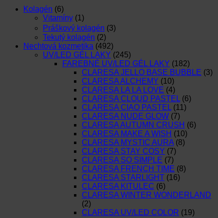
Kolagén
(6)
Vitamíny
(1)
Práškový kolagén
(3)
Tekutý kolagén
(2)
Nechtová kozmetika
(492)
UV/LED GÉL LAKY
(245)
FAREBNÉ UV/LED GÉL LAKY
(182)
CLARESA JELLO BASE BUBBLE
(3)
CLARESA ALCHEMY
(10)
CLARESA LA LA LOVE
(4)
CLARESA CLOUD PASTEL
(6)
CLARESA CIAO PASTEL
(11)
CLARESA NUDE GLOW
(7)
CLARESA AUTUMN CRUSH
(6)
CLARESA MAKE A WISH
(10)
CLARESA MYSTIC AURA
(8)
CLARESA STAY COSY
(7)
CLARESA SO SIMPLE
(7)
CLARESA FRENCH TIME
(8)
CLARESA STARLIGHT
(16)
CLARESA KITULEC
(6)
CLARESA WINTER WONDERLAND
(2)
CLARESA UV/LED COLOR
(19)