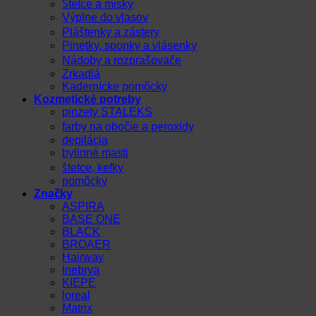
Štetce a misky
Výplne do vlasov
Pláštenky a zástery
Pinetky, sponky a vlásenky
Nádoby a rozprašovače
Zrkadlá
Kadernícke pomôcky
Kozmetické potreby
pinzety STALEKS
farby na obočie a peroxidy
depilácia
bylinné masti
štetce, kefky
pomôcky
Značky
ASPIRA
BASE ONE
BLACK
BROAER
Hairway
Inebrya
KIEPE
loreal
Matrix