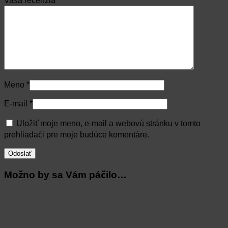
Vaša recenzia
*
Meno
*
E-mail
*
Uložiť moje meno, e-mail a webovú stránku v tomto
prehliadači pre moje budúce komentáre.
Možno by sa Vám páčilo…