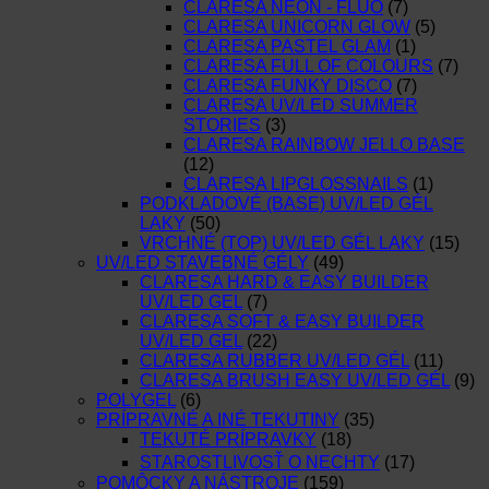
CLARESA NEON - FLUO
(7)
CLARESA UNICORN GLOW
(5)
CLARESA PASTEL GLAM
(1)
CLARESA FULL OF COLOURS
(7)
CLARESA FUNKY DISCO
(7)
CLARESA UV/LED SUMMER
STORIES
(3)
CLARESA RAINBOW JELLO BASE
(12)
CLARESA LIPGLOSSNAILS
(1)
PODKLADOVÉ (BASE) UV/LED GÉL
LAKY
(50)
VRCHNÉ (TOP) UV/LED GÉL LAKY
(15)
UV/LED STAVEBNÉ GÉLY
(49)
CLARESA HARD & EASY BUILDER
UV/LED GEL
(7)
CLARESA SOFT & EASY BUILDER
UV/LED GEL
(22)
CLARESA RUBBER UV/LED GÉL
(11)
CLARESA BRUSH EASY UV/LED GÉL
(9)
POLYGEL
(6)
PRÍPRAVNÉ A INÉ TEKUTINY
(35)
TEKUTÉ PRÍPRAVKY
(18)
STAROSTLIVOSŤ O NECHTY
(17)
POMÔCKY A NÁSTROJE
(159)