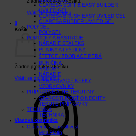
Žiadne produkty v košíku.
CLARESA SOFT & EASY BUILDER
UV/LED GEL
Vrátiť sa do obchodu
CLARESA BRUSH EASY UV/LED GÉL
CLARESA RUBBER UV/LED GÉL
0
POLYGEL
Košík
POLYGEL
POMÔCKY A NÁSTROJE
NÁRADIE STALEKS
PILNÍKY A LEŠTIČKY
ŠTETCE / ZDOBIACE PERÁ
BUNIČINA
Žiadne produkty v košíku.
NÁDOBY
NÁRADIE
Vrátiť sa do obchodu
OPRAŠOVACIE KEFKY
VZORKOVNÍKY
PRÍPRAVNÉ A INÉ TEKUTINY
STAROSTLIVOSŤ O NECHTY
TEKUTÉ PRÍPRAVKY
TECHNIKA
TECHNIKA
Vlasová kozmetika
Ošetrenie a starostlivosť
Mon Platin