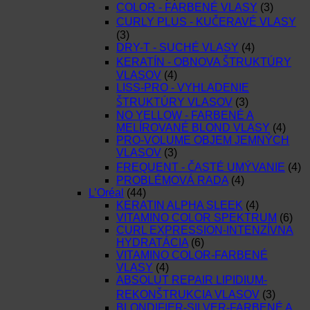
COLOR - FARBENÉ VLASY
(3)
CURLY PLUS - KUČERAVÉ VLASY
(3)
DRY-T - SUCHÉ VLASY
(4)
KERATÍN - OBNOVA ŠTRUKTÚRY
VLASOV
(4)
LISS-PRO - VYHLADENIE
ŠTRUKTÚRY VLASOV
(3)
NO YELLOW - FARBENÉ A
MELÍROVANÉ BLOND VLASY
(4)
PRO-VOLUME OBJEM JEMNÝCH
VLASOV
(3)
FREQUENT - ČASTÉ UMÝVANIE
(4)
PROBLÉMOVÁ RADA
(4)
L’Oréal
(44)
KERATIN ALPHA SLEEK
(4)
VITAMINO COLOR SPEKTRUM
(6)
CURL EXPRESSION-INTENZÍVNA
HYDRATÁCIA
(6)
VITAMINO COLOR-FARBENÉ
VLASY
(4)
ABSOLUT REPAIR LIPIDIUM-
REKONŠTRUKCIA VLASOV
(3)
BLONDIFIER-SILVER-FARBENÉ A