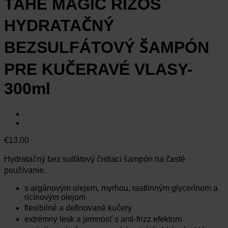
TAHE MAGIC RIZOS
HYDRATAČNÝ
BEZSULFÁTOVÝ ŠAMPÓN
PRE KUČERAVÉ VLASY-
300ml
€
13.00
Hydratačný bez sulfátový čistiaci šampón na časté
používanie.
s argánovým olejem, myrhou, rastlinným glycerínom a
ricínovým olejom
flexibilné a definované kučery
extrémny lesk a jemnosť s anti-frizz efektom