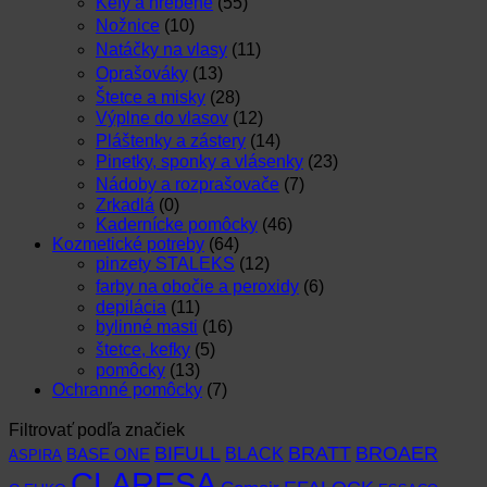
Kefy a hrebene
(55)
Nožnice
(10)
Natáčky na vlasy
(11)
Oprašováky
(13)
Štetce a misky
(28)
Výplne do vlasov
(12)
Pláštenky a zástery
(14)
Pinetky, sponky a vlásenky
(23)
Nádoby a rozprašovače
(7)
Zrkadlá
(0)
Kadernícke pomôcky
(46)
Kozmetické potreby
(64)
pinzety STALEKS
(12)
farby na obočie a peroxidy
(6)
depilácia
(11)
bylinné masti
(16)
štetce, kefky
(5)
pomôcky
(13)
Ochranné pomôcky
(7)
Filtrovať podľa značiek
BIFULL
BROAER
BRATT
BLACK
BASE ONE
ASPIRA
CLARESA