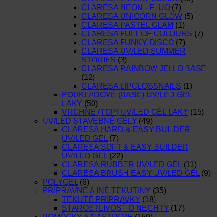
CLARESA NEON - FLUO
(7)
CLARESA UNICORN GLOW
(5)
CLARESA PASTEL GLAM
(1)
CLARESA FULL OF COLOURS
(7)
CLARESA FUNKY DISCO
(7)
CLARESA UV/LED SUMMER
STORIES
(3)
CLARESA RAINBOW JELLO BASE
(12)
CLARESA LIPGLOSSNAILS
(1)
PODKLADOVÉ (BASE) UV/LED GÉL
LAKY
(50)
VRCHNÉ (TOP) UV/LED GÉL LAKY
(15)
UV/LED STAVEBNÉ GÉLY
(49)
CLARESA HARD & EASY BUILDER
UV/LED GEL
(7)
CLARESA SOFT & EASY BUILDER
UV/LED GEL
(22)
CLARESA RUBBER UV/LED GÉL
(11)
CLARESA BRUSH EASY UV/LED GÉL
(9)
POLYGEL
(6)
PRÍPRAVNÉ A INÉ TEKUTINY
(35)
TEKUTÉ PRÍPRAVKY
(18)
STAROSTLIVOSŤ O NECHTY
(17)
POMÔCKY A NÁSTROJE
(159)