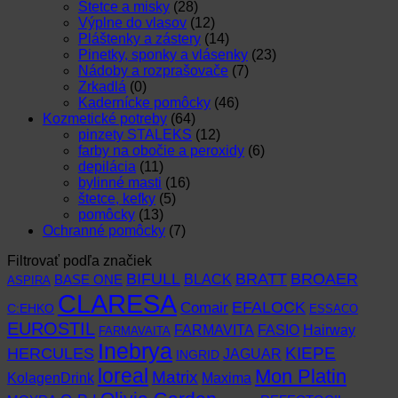
Štetce a misky
(28)
Výplne do vlasov
(12)
Pláštenky a zástery
(14)
Pinetky, sponky a vlásenky
(23)
Nádoby a rozprašovače
(7)
Zrkadlá
(0)
Kadernícke pomôcky
(46)
Kozmetické potreby
(64)
pinzety STALEKS
(12)
farby na obočie a peroxidy
(6)
depilácia
(11)
bylinné masti
(16)
štetce, kefky
(5)
pomôcky
(13)
Ochranné pomôcky
(7)
Filtrovať podľa značiek
BIFULL
BROAER
BRATT
BLACK
BASE ONE
ASPIRA
CLARESA
EFALOCK
Comair
C:EHKO
ESSACO
EUROSTIL
FARMAVITA
Hairway
FASIO
FARMAVAITA
Inebrya
KIEPE
HERCULES
JAGUAR
INGRID
loreal
Mon Platin
Matrix
KolagenDrink
Maxima