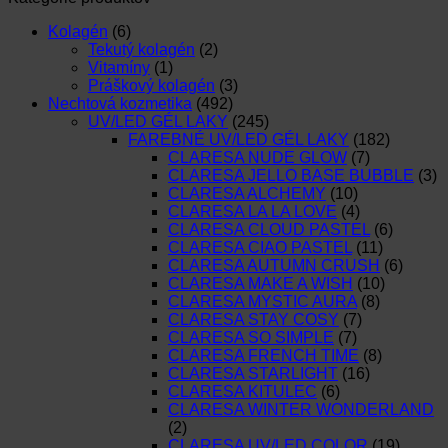
Kolagén
(6)
Tekutý kolagén
(2)
Vitamíny
(1)
Práškový kolagén
(3)
Nechtová kozmetika
(492)
UV/LED GÉL LAKY
(245)
FAREBNÉ UV/LED GÉL LAKY
(182)
CLARESA NUDE GLOW
(7)
CLARESA JELLO BASE BUBBLE
(3)
CLARESA ALCHEMY
(10)
CLARESA LA LA LOVE
(4)
CLARESA CLOUD PASTEL
(6)
CLARESA CIAO PASTEL
(11)
CLARESA AUTUMN CRUSH
(6)
CLARESA MAKE A WISH
(10)
CLARESA MYSTIC AURA
(8)
CLARESA STAY COSY
(7)
CLARESA SO SIMPLE
(7)
CLARESA FRENCH TIME
(8)
CLARESA STARLIGHT
(16)
CLARESA KITULEC
(6)
CLARESA WINTER WONDERLAND
(2)
CLARESA UV/LED COLOR
(19)