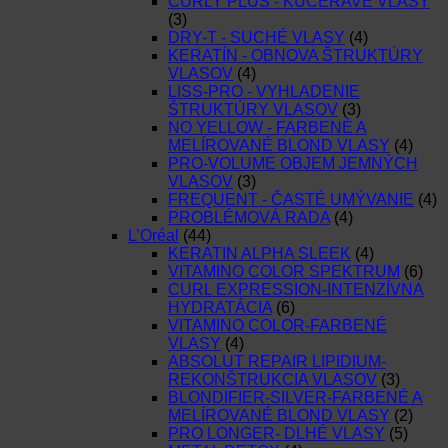
CURLY PLUS - KUČERAVÉ VLASY
(3)
DRY-T - SUCHÉ VLASY
(4)
KERATÍN - OBNOVA ŠTRUKTÚRY
VLASOV
(4)
LISS-PRO - VYHLADENIE
ŠTRUKTÚRY VLASOV
(3)
NO YELLOW - FARBENÉ A
MELÍROVANÉ BLOND VLASY
(4)
PRO-VOLUME OBJEM JEMNÝCH
VLASOV
(3)
FREQUENT - ČASTÉ UMÝVANIE
(4)
PROBLÉMOVÁ RADA
(4)
L’Oréal
(44)
KERATIN ALPHA SLEEK
(4)
VITAMINO COLOR SPEKTRUM
(6)
CURL EXPRESSION-INTENZÍVNA
HYDRATÁCIA
(6)
VITAMINO COLOR-FARBENÉ
VLASY
(4)
ABSOLUT REPAIR LIPIDIUM-
REKONŠTRUKCIA VLASOV
(3)
BLONDIFIER-SILVER-FARBENÉ A
MELÍROVANÉ BLOND VLASY
(2)
PRO LONGER- DLHÉ VLASY
(5)