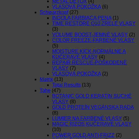
METAL DETOX
(4)
VLASOVÁ POKOŽKA
(6)
Schwarzkopf
(27)
INDOLA FARBIACA PENA
(1)
TIME RESTORE Q10 ZRELÉ VLASY
(3)
VOLUME BOOST-JEMNÉ VLASY
(2)
COLOR FREEZE-FARBENÉ VLASY
(5)
MOISTURE KICK-NORMÁLNE A
KUČERAVÉ VLASY
(4)
REPAIR RESCUE-POŠKODENÉ
VLASY
(7)
VLASOVÁ POKOŽKA
(2)
Matrix
(13)
Total Results
(13)
Tahe
(47)
BOTANIC GOLD KERATIN SUCHÉ
VLASY
(8)
GOLD PROTEÍN VEGÁNSKA RADA
(8)
LUMIER NA FARBENÉ VLASY
(5)
MAGIC RIZOS KUČERAVÉ VLASY
(10)
POWER GOLD ANTI-FRIZZ
(2)