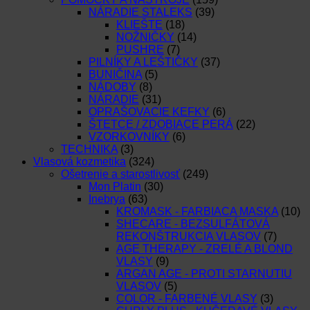
NÁRADIE STALEKS
(39)
KLIEŠTE
(18)
NOŽNIČKY
(14)
PUSHRE
(7)
PILNÍKY A LEŠTIČKY
(37)
BUNIČINA
(5)
NÁDOBY
(8)
NÁRADIE
(31)
OPRAŠOVACIE KEFKY
(6)
ŠTETCE / ZDOBIACE PERÁ
(22)
VZORKOVNÍKY
(6)
TECHNIKA
(3)
Vlasová kozmetika
(324)
Ošetrenie a starostlivosť
(249)
Mon Platin
(30)
Inebrya
(63)
KROMASK - FARBIACA MASKA
(10)
SHECARE - BEZSULFÁTOVÁ
REKONŠTRUKCIA VLASOV
(7)
AGE THERAPY - ZRELÉ A BLOND
VLASY
(9)
ARGAN AGE - PROTI STARNUTIU
VLASOV
(5)
COLOR - FARBENÉ VLASY
(3)