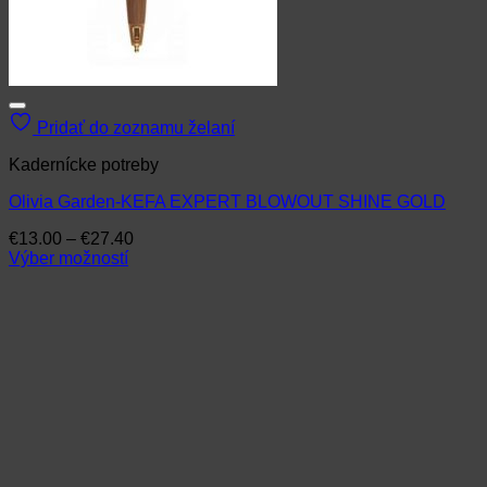
Pridať do zoznamu želaní
Kadernícke potreby
Olivia Garden-KEFA EXPERT BLOWOUT SHINE GOLD
Price
€
13.00
–
€
27.40
range:
Výber možností
Tento
€13.00
produkt
through
má
€27.40
viacero
variantov.
Možnosti
si
môžete
vybrať
na
stránke