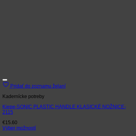
Pridať do zoznamu želaní
Kadernícke potreby
Kiepe-SONIC PLASTIC HANDLE KLASICKÉ NOŽNICE-
2115
€
15.60
Výber možností
Tento