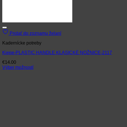
Pridať do zoznamu želaní
Kadernícke potreby
Kiepe-PLASTIC HANDLE KLASICKÉ NOŽNICE-2117
€
14.00
Výber možností
Tento
produkt
má
viacero
variantov.
Možnosti
si
môžete
vybrať
na
stránke