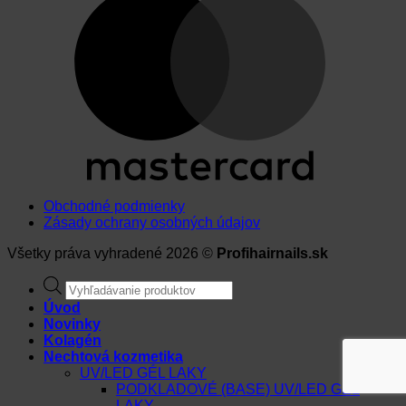
Obchodné podmienky
Zásady ochrany osobných údajov
Všetky práva vyhradené 2026 ©
Profihairnails.sk
Products
search
Úvod
Novinky
Kolagén
Nechtová kozmetika
UV/LED GÉL LAKY
PODKLADOVÉ (BASE) UV/LED GÉL
LAKY