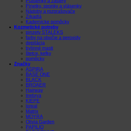
Pláštenky a zástery
Pinetky, sponky a vlásenky
Nádoby a rozprašovače
Zrkadlá
Kadernícke pomôcky
Kozmetické potreby
pinzety STALEKS
farby na obočie a peroxidy
depilácia
bylinné masti
štetce, kefky
pomôcky
Značky
ASPIRA
BASE ONE
BLACK
BROAER
Hairway
Inebrya
KIEPE
loreal
Matrix
MOYRA
Olivia Garden
PAPILIO