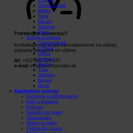
L’Oréal
Schwarzkopf
Matrix
Tahe
Broaer
Subrina
Roso
Potrebujete asistenciu?
Styling a úprava
Schwarzkopf
Kontaktujte nás a radi vám odpovieme na otázky,
L’Oréal
prípadne poradíme pri výbere.
Wella
Inebrya
tel:
+421 905 509 337
Matrix
e-mail:
info@profihairnails.sk
Tahe
Subrina
Broaer
Roso
Kadernícke potreby
Farbenie a odfarbovanie
Kefy a hrebene
Nožnice
Natáčky na vlasy
Oprašováky
Štetce a misky
Výplne do vlasov