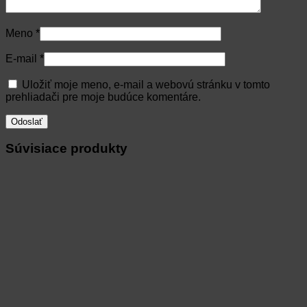
Meno
*
E-mail
*
Uložiť moje meno, e-mail a webovú stránku v tomto
prehliadači pre moje budúce komentáre.
Súvisiace produkty