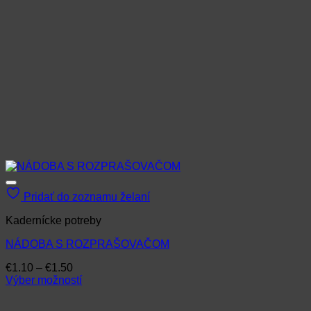
Pridať do zoznamu želaní
Kadernícke potreby
NÁDOBA S ROZPRAŠOVAČOM
Price
€
1.10
–
€
1.50
range:
Výber možností
Tento
€1.10
produkt
through