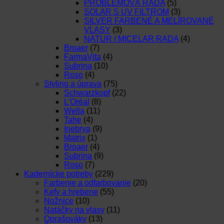
PROBLÉMOVÁ RADA
(5)
SOLAR S UV FILTROM
(3)
SILVER FARBENÉ A MELÍROVANÉ
VLASY
(3)
NATUR / MICELAR RADA
(4)
Broaer
(7)
FarmaVita
(4)
Subrina
(10)
Roso
(4)
Styling a úprava
(75)
Schwarzkopf
(22)
L’Oréal
(8)
Wella
(11)
Tahe
(4)
Inebrya
(9)
Matrix
(1)
Broaer
(4)
Subrina
(9)
Roso
(7)
Kadernícke potreby
(229)
Farbenie a odfarbovanie
(20)
Kefy a hrebene
(55)
Nožnice
(10)
Natáčky na vlasy
(11)
Oprašováky
(13)