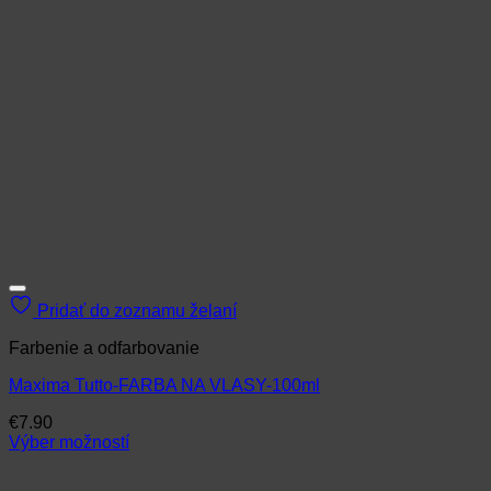
Pridať do zoznamu želaní
Farbenie a odfarbovanie
Maxima Tutto-FARBA NA VLASY-100ml
€
7.90
Výber možností
Tento
produkt