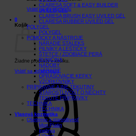
CLARESA SOFT & EASY BUILDER
Vrátiť sa do obchodu
UV/LED GEL
CLARESA BRUSH EASY UV/LED GÉL
0
CLARESA RUBBER UV/LED GÉL
Košík
POLYGEL
POLYGEL
POMÔCKY A NÁSTROJE
NÁRADIE STALEKS
PILNÍKY A LEŠTIČKY
ŠTETCE / ZDOBIACE PERÁ
BUNIČINA
Žiadne produkty v košíku.
NÁDOBY
NÁRADIE
Vrátiť sa do obchodu
OPRAŠOVACIE KEFKY
VZORKOVNÍKY
PRÍPRAVNÉ A INÉ TEKUTINY
STAROSTLIVOSŤ O NECHTY
TEKUTÉ PRÍPRAVKY
TECHNIKA
TECHNIKA
Vlasová kozmetika
Ošetrenie a starostlivosť
Mon Platin
Inebrya