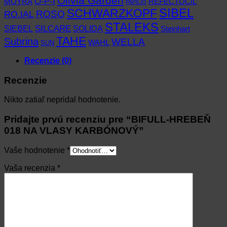
Olivia Garden
O-P-I
MOYRA
REFECTOCIL
PAPILIO
SCHWARZKOPF
SIBEL
RO.IAL
ROSO
STALEKS
SIEBEL
SILCARE
SOLIDA
Steinhart
TAHE
Subrina
WELLA
WAHL
SUN
Recenzie (0)
Recenzie
Nikto zatiaľ nepridal hodnotenie.
Pridajte prvú recenziu pre “BIFULL-HREBEŇ
018 NA VLASY KARBÓNOVÝ”
Vaše hodnotenie
*
Vaša recenzia
*