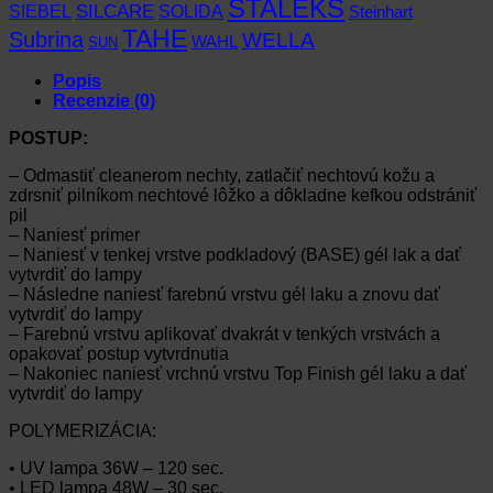
STALEKS
SIEBEL
SILCARE
SOLIDA
Steinhart
TAHE
Subrina
WELLA
WAHL
SUN
Popis
Recenzie (0)
POSTUP:
– Odmastiť cleanerom nechty, zatlačiť nechtovú kožu a
zdrsniť pilníkom nechtové lôžko a dôkladne kefkou odstrániť
pil
– Naniesť primer
– Naniesť v tenkej vrstve podkladový (BASE) gél lak a dať
vytvrdiť do lampy
– Následne naniesť farebnú vrstvu gél laku a znovu dať
vytvrdiť do lampy
– Farebnú vrstvu aplikovať dvakrát v tenkých vrstvách a
opakovať postup vytvrdnutia
– Nakoniec naniesť vrchnú vrstvu Top Finish gél laku a dať
vytvrdiť do lampy
POLYMERIZÁCIA:
• UV lampa 36W – 120 sec.
• LED lampa 48W – 30 sec.