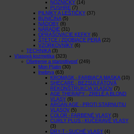
NOŽNIČKY
(14)
PUSHRE
(7)
PILNÍKY A LEŠTIČKY
(37)
BUNIČINA
(5)
NÁDOBY
(8)
NÁRADIE
(31)
OPRAŠOVACIE KEFKY
(6)
ŠTETCE / ZDOBIACE PERÁ
(22)
VZORKOVNÍKY
(6)
TECHNIKA
(3)
Vlasová kozmetika
(323)
Ošetrenie a starostlivosť
(249)
Mon Platin
(30)
Inebrya
(63)
KROMASK - FARBIACA MASKA
(10)
SHECARE - BEZSULFÁTOVÁ
REKONŠTRUKCIA VLASOV
(7)
AGE THERAPY - ZRELÉ A BLOND
VLASY
(9)
ARGAN AGE - PROTI STARNUTIU
VLASOV
(5)
COLOR - FARBENÉ VLASY
(3)
CURLY PLUS - KUČERAVÉ VLASY
(3)
DRY-T - SUCHÉ VLASY
(4)