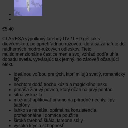
€
5.40
CLARESA výpotkový farebný UV / LED gél lak s
dievčenskou, polopriehľadnou ružovou, ktorá sa zahaľuje do
nádherných modro-ružových odleskov. Tieto
multidimenzionálne častice menia svoj vzhľad podľa uhla
dopadu svetla, vytvárajúc tak jemný, no zároveň očarujúci
efekt.
ideálnou voľbou pre tých, ktorí milujú svetlý, romantický
štýl
nechtom dodá trochu kúzla a magického lesku
prináša žiarivý povrch, ktorý očarí na prvý pohľad
silná viskozita
možnosť aplikovať priamo na prírodné nechty, tipy,
šablóny
ľahko sa nanáša, optimálna konzistencia,
profesionálne i domáce použitie
široká farebná škála, farebne stály
vysoká krycia schopnosť