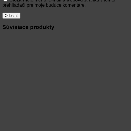
prehliadači pre moje budúce komentáre.
Súvisiace produkty