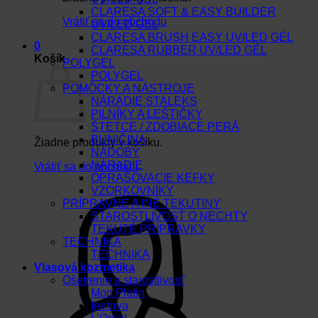
CLARESA SOFT & EASY BUILDER
Vrátiť sa do obchodu
UV/LED GEL
CLARESA BRUSH EASY UV/LED GÉL
0
CLARESA RUBBER UV/LED GÉL
Košík
POLYGEL
POLYGEL
POMÔCKY A NÁSTROJE
NÁRADIE STALEKS
PILNÍKY A LEŠTIČKY
ŠTETCE / ZDOBIACE PERÁ
BUNIČINA
Žiadne produkty v košíku.
NÁDOBY
NÁRADIE
Vrátiť sa do obchodu
OPRAŠOVACIE KEFKY
VZORKOVNÍKY
PRÍPRAVNÉ A INÉ TEKUTINY
STAROSTLIVOSŤ O NECHTY
TEKUTÉ PRÍPRAVKY
TECHNIKA
TECHNIKA
Vlasová kozmetika
Ošetrenie a starostlivosť
Mon Platin
Inebrya