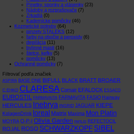
Pinetky, sponky a vlásenky
(23)
Nádoby a rozprašovače
(7)
Zrkadlá
(0)
Kadernícke pomôcky
(46)
Kozmetické potreby
(64)
pinzety STALEKS
(12)
farby na obočie a peroxidy
(6)
depilácia
(11)
bylinné masti
(16)
štetce, kefky
(5)
pomôcky
(13)
Ochranné pomôcky
(7)
Filtrovať podľa značiek
BIFULL
BROAER
BRATT
BLACK
BASE ONE
ASPIRA
CLARESA
EFALOCK
Comair
C:EHKO
ESSACO
EUROSTIL
FARMAVITA
Hairway
FASIO
FARMAVAITA
Inebrya
KIEPE
HERCULES
JAGUAR
INGRID
loreal
Mon Platin
Matrix
KolagenDrink
Maxima
Olivia Garden
O-P-I
MOYRA
REFECTOCIL
PAPILIO
SCHWARZKOPF
SIBEL
RO.IAL
ROSO