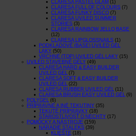
CLARESA PASTEL GLAM
(1)
CLARESA FULL OF COLOURS
(7)
CLARESA FUNKY DISCO
(7)
CLARESA UV/LED SUMMER
STORIES
(3)
CLARESA RAINBOW JELLO BASE
(12)
CLARESA LIPGLOSSNAILS
(1)
PODKLADOVÉ (BASE) UV/LED GÉL
LAKY
(50)
VRCHNÉ (TOP) UV/LED GÉL LAKY
(15)
UV/LED STAVEBNÉ GÉLY
(49)
CLARESA HARD & EASY BUILDER
UV/LED GEL
(7)
CLARESA SOFT & EASY BUILDER
UV/LED GEL
(22)
CLARESA RUBBER UV/LED GÉL
(11)
CLARESA BRUSH EASY UV/LED GÉL
(9)
POLYGEL
(6)
PRÍPRAVNÉ A INÉ TEKUTINY
(35)
TEKUTÉ PRÍPRAVKY
(18)
STAROSTLIVOSŤ O NECHTY
(17)
POMÔCKY A NÁSTROJE
(159)
NÁRADIE STALEKS
(39)
KLIEŠTE
(18)