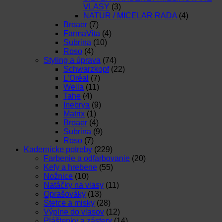
VLASY
(3)
NATUR / MICELAR RADA
(4)
Broaer
(7)
FarmaVita
(4)
Subrina
(10)
Roso
(4)
Styling a úprava
(74)
Schwarzkopf
(22)
L’Oréal
(7)
Wella
(11)
Tahe
(4)
Inebrya
(9)
Matrix
(1)
Broaer
(4)
Subrina
(9)
Roso
(7)
Kadernícke potreby
(229)
Farbenie a odfarbovanie
(20)
Kefy a hrebene
(55)
Nožnice
(10)
Natáčky na vlasy
(11)
Oprašováky
(13)
Štetce a misky
(28)
Výplne do vlasov
(12)
Pláštenky a zástery
(14)