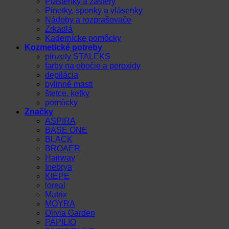
Pláštenky a zástery
Pinetky, sponky a vlásenky
Nádoby a rozprašovače
Zrkadlá
Kadernícke pomôcky
Kozmetické potreby
pinzety STALEKS
farby na obočie a peroxidy
depilácia
bylinné masti
štetce, kefky
pomôcky
Značky
ASPIRA
BASE ONE
BLACK
BROAER
Hairway
Inebrya
KIEPE
loreal
Matrix
MOYRA
Olivia Garden
PAPILIO