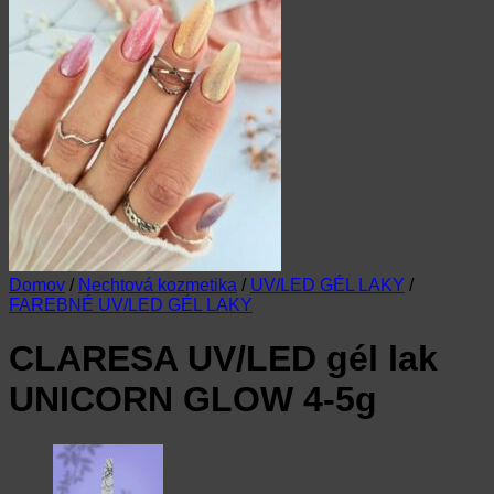
Domov
/
Nechtová kozmetika
/
UV/LED GÉL LAKY
/
FAREBNÉ UV/LED GÉL LAKY
CLARESA UV/LED gél lak
UNICORN GLOW 4-5g