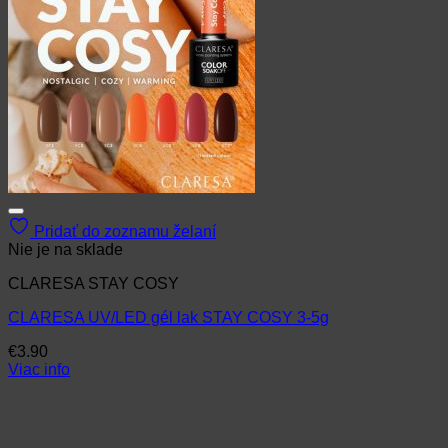
Pridať do zoznamu želaní
Nie je na sklade
CLARESA STAY COSY
CLARESA UV/LED gél lak STAY COSY 3-5g
€
3.90
Viac info