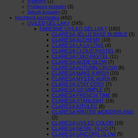
Vitamíny
(1)
Práškový kolagén
(3)
Tekutý kolagén
(2)
Nechtová kozmetika
(492)
UV/LED GÉL LAKY
(245)
FAREBNÉ UV/LED GÉL LAKY
(182)
CLARESA JELLO BASE BUBBLE
(3)
CLARESA ALCHEMY
(10)
CLARESA LA LA LOVE
(4)
CLARESA CLOUD PASTEL
(6)
CLARESA CIAO PASTEL
(11)
CLARESA NUDE GLOW
(7)
CLARESA AUTUMN CRUSH
(6)
CLARESA MAKE A WISH
(10)
CLARESA MYSTIC AURA
(8)
CLARESA STAY COSY
(7)
CLARESA SO SIMPLE
(7)
CLARESA FRENCH TIME
(8)
CLARESA STARLIGHT
(16)
CLARESA KITULEC
(6)
CLARESA WINTER WONDERLAND
(2)
CLARESA UV/LED COLOR
(19)
CLARESA NEON - FLUO
(7)
CLARESA UNICORN GLOW
(5)