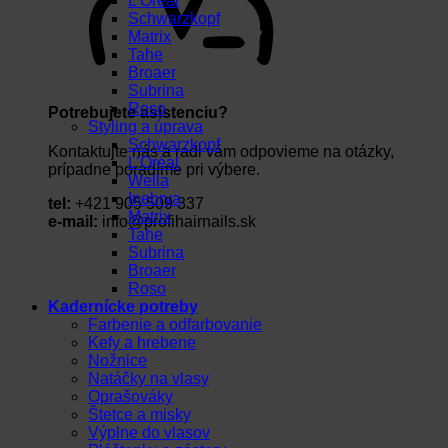
L’Oréal
Schwarzkopf
Matrix
Tahe
Broaer
Subrina
Roso
Potrebujete asistenciu?
Styling a úprava
Schwarzkopf
Kontaktujte nás a radi vám odpovieme na otázky,
L’Oréal
prípadne poradíme pri výbere.
Wella
Inebrya
tel:
+421 905 509 337
Matrix
e-mail:
info@profihairnails.sk
Tahe
Subrina
Broaer
Roso
Kadernícke potreby
Farbenie a odfarbovanie
Kefy a hrebene
Nožnice
Natáčky na vlasy
Oprašováky
Štetce a misky
Výplne do vlasov