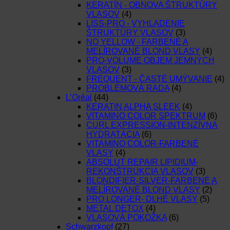
KERATÍN - OBNOVA ŠTRUKTÚRY
VLASOV
(4)
LISS-PRO - VYHLADENIE
ŠTRUKTÚRY VLASOV
(3)
NO YELLOW - FARBENÉ A
MELÍROVANÉ BLOND VLASY
(4)
PRO-VOLUME OBJEM JEMNÝCH
VLASOV
(3)
FREQUENT - ČASTÉ UMÝVANIE
(4)
PROBLÉMOVÁ RADA
(4)
L’Oréal
(44)
KERATIN ALPHA SLEEK
(4)
VITAMINO COLOR SPEKTRUM
(6)
CURL EXPRESSION-INTENZÍVNA
HYDRATÁCIA
(6)
VITAMINO COLOR-FARBENÉ
VLASY
(4)
ABSOLUT REPAIR LIPIDIUM-
REKONŠTRUKCIA VLASOV
(3)
BLONDIFIER-SILVER-FARBENÉ A
MELÍROVANÉ BLOND VLASY
(2)
PRO LONGER- DLHÉ VLASY
(5)
METAL DETOX
(4)
VLASOVÁ POKOŽKA
(6)
Schwarzkopf
(27)