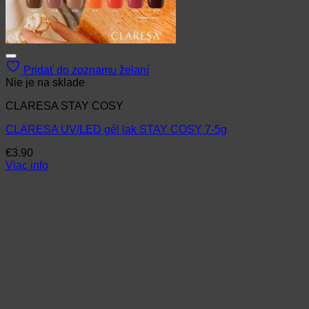
Pridať do zoznamu želaní
Nie je na sklade
CLARESA STAY COSY
CLARESA UV/LED gél lak STAY COSY 7-5g
€
3.90
Viac info