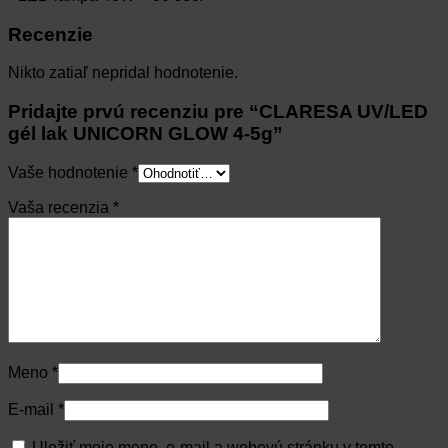
Recenzie
Nikto zatiaľ nepridal hodnotenie.
Pridajte prvú recenziu pre “CLARESA UV/LED
gél lak UNICORN GLOW 4-5g”
Vaše hodnotenie
*
Vaša recenzia
*
Meno
*
E-mail
*
Uložiť moje meno, e-mail a webovú stránku v tomto