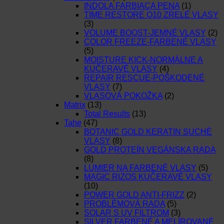
INDOLA FARBIACA PENA
(1)
TIME RESTORE Q10 ZRELÉ VLASY
(3)
VOLUME BOOST-JEMNÉ VLASY
(2)
COLOR FREEZE-FARBENÉ VLASY
(5)
MOISTURE KICK-NORMÁLNE A
KUČERAVÉ VLASY
(4)
REPAIR RESCUE-POŠKODENÉ
VLASY
(7)
VLASOVÁ POKOŽKA
(2)
Matrix
(13)
Total Results
(13)
Tahe
(47)
BOTANIC GOLD KERATIN SUCHÉ
VLASY
(8)
GOLD PROTEÍN VEGÁNSKA RADA
(8)
LUMIER NA FARBENÉ VLASY
(5)
MAGIC RIZOS KUČERAVÉ VLASY
(10)
POWER GOLD ANTI-FRIZZ
(2)
PROBLÉMOVÁ RADA
(5)
SOLAR S UV FILTROM
(3)
SILVER FARBENÉ A MELÍROVANÉ