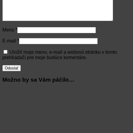
Meno
*
E-mail
*
Uložiť moje meno, e-mail a webovú stránku v tomto
prehliadači pre moje budúce komentáre.
Možno by sa Vám páčilo…