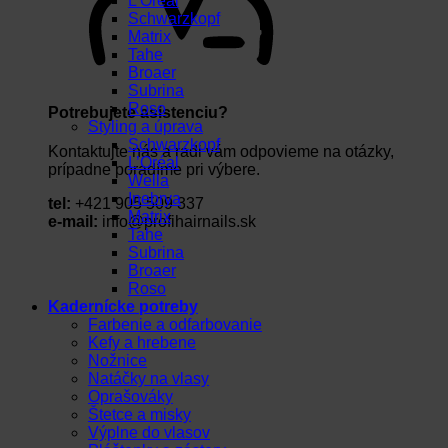
L’Oréal
Schwarzkopf
Matrix
Tahe
Broaer
Subrina
Roso
Potrebujete asistenciu?
Styling a úprava
Schwarzkopf
Kontaktujte nás a radi vám odpovieme na otázky,
L’Oréal
prípadne poradíme pri výbere.
Wella
Inebrya
tel:
+421 905 509 337
Matrix
e-mail:
info@profihairnails.sk
Tahe
Subrina
Broaer
Roso
Kadernícke potreby
Farbenie a odfarbovanie
Kefy a hrebene
Nožnice
Natáčky na vlasy
Oprašováky
Štetce a misky
Výplne do vlasov