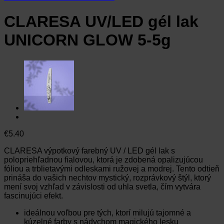
CLARESA UV/LED gél lak
UNICORN GLOW 5-5g
€
5.40
CLARESA výpotkový farebný UV / LED gél lak s
polopriehľadnou fialovou, ktorá je zdobená opalizujúcou
fóliou a trblietavými odleskami ružovej a modrej. Tento odtieň
prináša do vašich nechtov mystický, rozprávkový štýl, ktorý
mení svoj vzhľad v závislosti od uhla svetla, čím vytvára
fascinujúci efekt.
ideálnou voľbou pre tých, ktorí milujú tajomné a
kúzelné farby s nádychom magického lesku