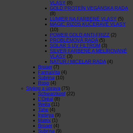
VLASY
(8)
GOLD PROTEÍN VEGÁNSKA RADA
(8)
LUMIER NA FARBENÉ VLASY
(5)
MAGIC RIZOS KUČERAVÉ VLASY
(10)
POWER GOLD ANTI-FRIZZ
(2)
PROBLÉMOVÁ RADA
(5)
SOLAR S UV FILTROM
(3)
SILVER FARBENÉ A MELÍROVANÉ
VLASY
(3)
NATUR / MICELAR RADA
(4)
Broaer
(7)
FarmaVita
(4)
Subrina
(10)
Roso
(4)
Styling a úprava
(75)
Schwarzkopf
(22)
L’Oréal
(8)
Wella
(11)
Tahe
(4)
Inebrya
(9)
Matrix
(1)
Broaer
(4)
Subrina
(9)