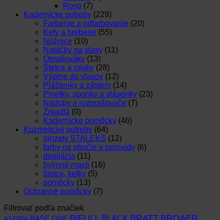
Roso
(7)
Kadernícke potreby
(229)
Farbenie a odfarbovanie
(20)
Kefy a hrebene
(55)
Nožnice
(10)
Natáčky na vlasy
(11)
Oprašováky
(13)
Štetce a misky
(28)
Výplne do vlasov
(12)
Pláštenky a zástery
(14)
Pinetky, sponky a vlásenky
(23)
Nádoby a rozprašovače
(7)
Zrkadlá
(0)
Kadernícke pomôcky
(46)
Kozmetické potreby
(64)
pinzety STALEKS
(12)
farby na obočie a peroxidy
(6)
depilácia
(11)
bylinné masti
(16)
štetce, kefky
(5)
pomôcky
(13)
Ochranné pomôcky
(7)
Filtrovať podľa značiek
BIFULL
BROAER
BRATT
BLACK
BASE ONE
ASPIRA