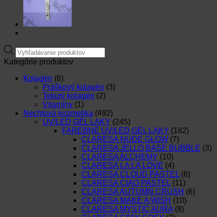
Products
search
Kategórie produktov
Kolagén
(6)
Práškový kolagén
(3)
Tekutý kolagén
(2)
Vitamíny
(1)
Nechtová kozmetika
(492)
UV/LED GÉL LAKY
(245)
FAREBNÉ UV/LED GÉL LAKY
(182)
CLARESA NUDE GLOW
(7)
CLARESA JELLO BASE BUBBLE
(3)
CLARESA ALCHEMY
(10)
CLARESA LA LA LOVE
(4)
CLARESA CLOUD PASTEL
(6)
CLARESA CIAO PASTEL
(11)
CLARESA AUTUMN CRUSH
(6)
CLARESA MAKE A WISH
(10)
CLARESA MYSTIC AURA
(8)