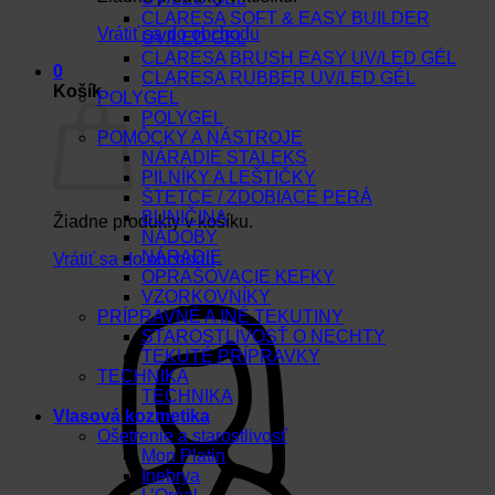
CLARESA SOFT & EASY BUILDER
Vrátiť sa do obchodu
UV/LED GEL
CLARESA BRUSH EASY UV/LED GÉL
0
CLARESA RUBBER UV/LED GÉL
Košík
POLYGEL
POLYGEL
POMÔCKY A NÁSTROJE
NÁRADIE STALEKS
PILNÍKY A LEŠTIČKY
ŠTETCE / ZDOBIACE PERÁ
BUNIČINA
Žiadne produkty v košíku.
NÁDOBY
NÁRADIE
Vrátiť sa do obchodu
OPRAŠOVACIE KEFKY
VZORKOVNÍKY
PRÍPRAVNÉ A INÉ TEKUTINY
STAROSTLIVOSŤ O NECHTY
TEKUTÉ PRÍPRAVKY
TECHNIKA
TECHNIKA
Vlasová kozmetika
Ošetrenie a starostlivosť
Mon Platin
Inebrya