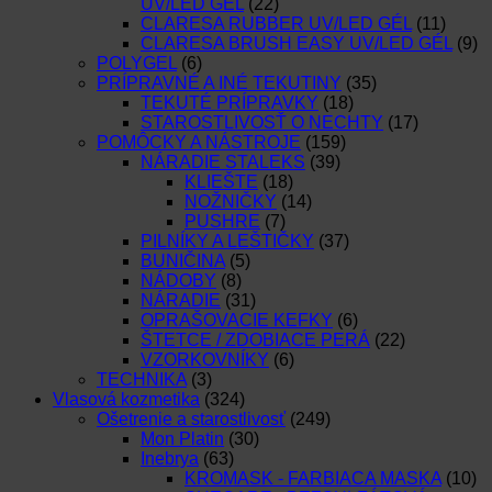
UV/LED GEL
(22)
CLARESA RUBBER UV/LED GÉL
(11)
CLARESA BRUSH EASY UV/LED GÉL
(9)
POLYGEL
(6)
PRÍPRAVNÉ A INÉ TEKUTINY
(35)
TEKUTÉ PRÍPRAVKY
(18)
STAROSTLIVOSŤ O NECHTY
(17)
POMÔCKY A NÁSTROJE
(159)
NÁRADIE STALEKS
(39)
KLIEŠTE
(18)
NOŽNIČKY
(14)
PUSHRE
(7)
PILNÍKY A LEŠTIČKY
(37)
BUNIČINA
(5)
NÁDOBY
(8)
NÁRADIE
(31)
OPRAŠOVACIE KEFKY
(6)
ŠTETCE / ZDOBIACE PERÁ
(22)
VZORKOVNÍKY
(6)
TECHNIKA
(3)
Vlasová kozmetika
(324)
Ošetrenie a starostlivosť
(249)
Mon Platin
(30)
Inebrya
(63)
KROMASK - FARBIACA MASKA
(10)