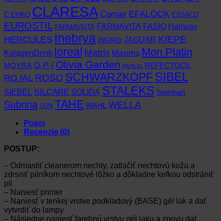
CLARESA
EFALOCK
Comair
C:EHKO
ESSACO
EUROSTIL
FARMAVITA
Hairway
FASIO
FARMAVAITA
Inebrya
KIEPE
HERCULES
JAGUAR
INGRID
loreal
Mon Platin
Matrix
KolagenDrink
Maxima
Olivia Garden
O-P-I
MOYRA
REFECTOCIL
PAPILIO
SCHWARZKOPF
SIBEL
RO.IAL
ROSO
STALEKS
SIEBEL
SILCARE
SOLIDA
Steinhart
TAHE
Subrina
WELLA
WAHL
SUN
Popis
Recenzie (0)
POSTUP:
– Odmastiť cleanerom nechty, zatlačiť nechtovú kožu a
zdrsniť pilníkom nechtové lôžko a dôkladne kefkou odstrániť
pil
– Naniesť primer
– Naniesť v tenkej vrstve podkladový (BASE) gél lak a dať
vytvrdiť do lampy
– Následne naniesť farebnú vrstvu gél laku a znovu dať