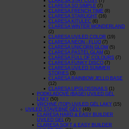
CLARESA STAY COSY
(7)
CLARESA SO SIMPLE
(7)
CLARESA FRENCH TIME
(8)
CLARESA STARLIGHT
(16)
CLARESA KITULEC
(6)
CLARESA WINTER WONDERLAND
(2)
CLARESA UV/LED COLOR
(19)
CLARESA NEON - FLUO
(7)
CLARESA UNICORN GLOW
(5)
CLARESA PASTEL GLAM
(1)
CLARESA FULL OF COLOURS
(7)
CLARESA FUNKY DISCO
(7)
CLARESA UV/LED SUMMER
STORIES
(3)
CLARESA RAINBOW JELLO BASE
(12)
CLARESA LIPGLOSSNAILS
(1)
PODKLADOVÉ (BASE) UV/LED GÉL
LAKY
(50)
VRCHNÉ (TOP) UV/LED GÉL LAKY
(15)
UV/LED STAVEBNÉ GÉLY
(49)
CLARESA HARD & EASY BUILDER
UV/LED GEL
(7)
CLARESA SOFT & EASY BUILDER