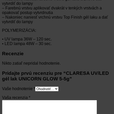
vytvrdiť do lampy
– Farebnú vrstvu aplikovať dvakrát v tenkých vrstvách a
opakovať postup vytvrdnutia
– Nakoniec naniesť vrchnú vrstvu Top Finish gél laku a dať
vytvrdiť do lampy
POLYMERIZÁCIA:
• UV lampa 36W – 120 sec.
• LED lampa 48W – 30 sec.
Recenzie
Nikto zatiaľ nepridal hodnotenie.
Pridajte prvú recenziu pre “CLARESA UV/LED
gél lak UNICORN GLOW 5-5g”
Vaše hodnotenie
*
Vaša recenzia
*