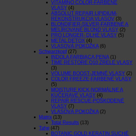
VITAMINO COLOR-FARBENÉ
VLASY
(4)
ABSOLUT REPAIR LIPIDIUM-
REKONŠTRUKCIA VLASOV
(3)
BLONDIFIER-SILVER-FARBENÉ A
MELÍROVANÉ BLOND VLASY
(2)
PRO LONGER- DLHÉ VLASY
(5)
METAL DETOX
(4)
VLASOVÁ POKOŽKA
(6)
Schwarzkopf
(27)
INDOLA FARBIACA PENA
(1)
TIME RESTORE Q10 ZRELÉ VLASY
(3)
VOLUME BOOST-JEMNÉ VLASY
(2)
COLOR FREEZE-FARBENÉ VLASY
(5)
MOISTURE KICK-NORMÁLNE A
KUČERAVÉ VLASY
(4)
REPAIR RESCUE-POŠKODENÉ
VLASY
(7)
VLASOVÁ POKOŽKA
(2)
Matrix
(13)
Total Results
(13)
Tahe
(47)
BOTANIC GOLD KERATIN SUCHÉ