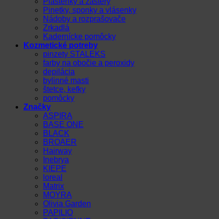
Pláštenky a zástery
Pinetky, sponky a vlásenky
Nádoby a rozprašovače
Zrkadlá
Kadernícke pomôcky
Kozmetické potreby
pinzety STALEKS
farby na obočie a peroxidy
depilácia
bylinné masti
štetce, kefky
pomôcky
Značky
ASPIRA
BASE ONE
BLACK
BROAER
Hairway
Inebrya
KIEPE
loreal
Matrix
MOYRA
Olivia Garden
PAPILIO