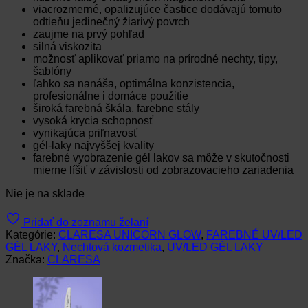
viacrozmerné, opalizujúce častice dodávajú tomuto
odtieňu jedinečný žiarivý povrch
zaujme na prvý pohľad
silná viskozita
možnosť aplikovať priamo na prírodné nechty, tipy,
šablóny
ľahko sa nanáša, optimálna konzistencia,
profesionálne i domáce použitie
široká farebná škála, farebne stály
vysoká krycia schopnosť
vynikajúca priľnavosť
gél-laky najvyššej kvality
farebné vyobrazenie gél lakov sa môže v skutočnosti
mierne líšiť v závislosti od zobrazovacieho zariadenia
Nie je na sklade
Pridať do zoznamu želaní
Kategórie:
CLARESA UNICORN GLOW
,
FAREBNÉ UV/LED
GÉL LAKY
,
Nechtová kozmetika
,
UV/LED GÉL LAKY
Značka:
CLARESA