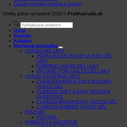
Zásady ochrany osobných údajov
Všetky práva vyhradené 2026 ©
Profihairnails.sk
Products
search
Úvod
Novinky
Kolagén
Nechtová kozmetika
UV/LED GÉL LAKY
PODKLADOVÉ (BASE) UV/LED GÉL
LAKY
FAREBNÉ UV/LED GÉL LAKY
VRCHNÉ (TOP) UV/LED GÉL LAKY
UV/LED STAVEBNÉ GÉLY
CLARESA HARD & EASY BUILDER
UV/LED GEL
CLARESA SOFT & EASY BUILDER
UV/LED GEL
CLARESA BRUSH EASY UV/LED GÉL
CLARESA RUBBER UV/LED GÉL
POLYGEL
POLYGEL
POMÔCKY A NÁSTROJE