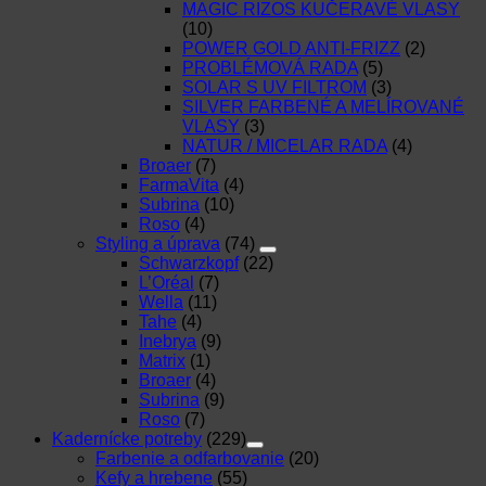
MAGIC RIZOS KUČERAVÉ VLASY
(10)
POWER GOLD ANTI-FRIZZ
(2)
PROBLÉMOVÁ RADA
(5)
SOLAR S UV FILTROM
(3)
SILVER FARBENÉ A MELÍROVANÉ
VLASY
(3)
NATUR / MICELAR RADA
(4)
Broaer
(7)
FarmaVita
(4)
Subrina
(10)
Roso
(4)
Styling a úprava
(74)
Schwarzkopf
(22)
L’Oréal
(7)
Wella
(11)
Tahe
(4)
Inebrya
(9)
Matrix
(1)
Broaer
(4)
Subrina
(9)
Roso
(7)
Kadernícke potreby
(229)
Farbenie a odfarbovanie
(20)
Kefy a hrebene
(55)