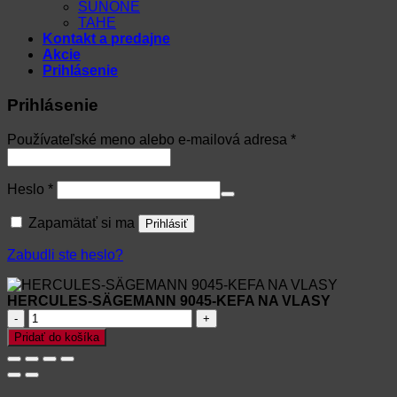
SUNONE
TAHE
Kontakt a predajne
Akcie
Prihlásenie
Prihlásenie
Povinné
Používateľské meno alebo e-mailová adresa
*
Povinné
Heslo
*
Zapamätať si ma
Prihlásiť
Zabudli ste heslo?
HERCULES-SÄGEMANN 9045-KEFA NA VLASY
množstvo
HERCULES-
Pridať do košíka
SÄGEMANN
9045-
KEFA
NA