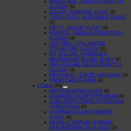
ARGAN AGE - PROTI STARNUTIU
VLASOV
(5)
COLOR - FARBENÉ VLASY
(3)
CURLY PLUS - KUČERAVÉ VLASY
(3)
DRY-T - SUCHÉ VLASY
(4)
KERATÍN - OBNOVA ŠTRUKTÚRY
VLASOV
(4)
LISS-PRO - VYHLADENIE
ŠTRUKTÚRY VLASOV
(3)
NO YELLOW - FARBENÉ A
MELÍROVANÉ BLOND VLASY
(4)
PRO-VOLUME OBJEM JEMNÝCH
VLASOV
(3)
FREQUENT - ČASTÉ UMÝVANIE
(4)
PROBLÉMOVÁ RADA
(4)
L’Oréal
(44)
KERATIN ALPHA SLEEK
(4)
VITAMINO COLOR SPEKTRUM
(6)
CURL EXPRESSION-INTENZÍVNA
HYDRATÁCIA
(6)
VITAMINO COLOR-FARBENÉ
VLASY
(4)
ABSOLUT REPAIR LIPIDIUM-
REKONŠTRUKCIA VLASOV
(3)