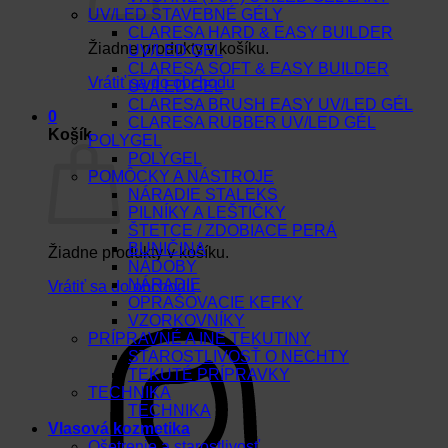
UV/LED STAVEBNÉ GÉLY
CLARESA HARD & EASY BUILDER
Žiadne produkty v košíku.
UV/LED GEL
CLARESA SOFT & EASY BUILDER
Vrátiť sa do obchodu
UV/LED GEL
CLARESA BRUSH EASY UV/LED GÉL
0
CLARESA RUBBER UV/LED GÉL
Košík
POLYGEL
POLYGEL
POMÔCKY A NÁSTROJE
NÁRADIE STALEKS
PILNÍKY A LEŠTIČKY
ŠTETCE / ZDOBIACE PERÁ
BUNIČINA
Žiadne produkty v košíku.
NÁDOBY
NÁRADIE
Vrátiť sa do obchodu
OPRAŠOVACIE KEFKY
VZORKOVNÍKY
PRÍPRAVNÉ A INÉ TEKUTINY
STAROSTLIVOSŤ O NECHTY
TEKUTÉ PRÍPRAVKY
TECHNIKA
TECHNIKA
Vlasová kozmetika
Ošetrenie a starostlivosť