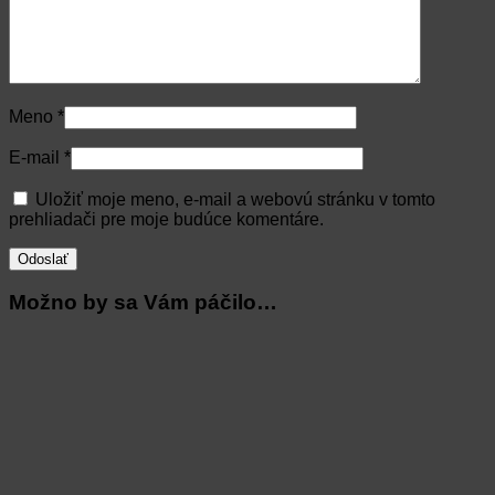
Meno
*
E-mail
*
Uložiť moje meno, e-mail a webovú stránku v tomto
prehliadači pre moje budúce komentáre.
Možno by sa Vám páčilo…