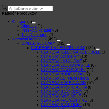
Products
search
Kategórie produktov
Kolagén
(6)
Vitamíny
(1)
Práškový kolagén
(3)
Tekutý kolagén
(2)
Nechtová kozmetika
(492)
UV/LED GÉL LAKY
(245)
FAREBNÉ UV/LED GÉL LAKY
(182)
CLARESA JELLO BASE BUBBLE
(3)
CLARESA ALCHEMY
(10)
CLARESA LA LA LOVE
(4)
CLARESA CLOUD PASTEL
(6)
CLARESA CIAO PASTEL
(11)
CLARESA NUDE GLOW
(7)
CLARESA AUTUMN CRUSH
(6)
CLARESA MAKE A WISH
(10)
CLARESA MYSTIC AURA
(8)
CLARESA STAY COSY
(7)
CLARESA SO SIMPLE
(7)
CLARESA FRENCH TIME
(8)
CLARESA STARLIGHT
(16)