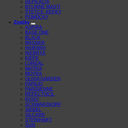
DEPILÁCIA
BYLINNÉ MASTI
ŠTETCE, KEFKY
POMÔCKY
Značky
ASPIRA
BASE ONE
BLACK
BROAER
HAIRWAY
INEBRYA
KIEPE
LOREAL
MATRIX
MOYRA
OLIVIA GARDEN
PAPILIO
PARISIENNE
REFECTOCIL
ROSO
SCHWARZKOPF
SIEBEL
SILCARE
STEINHART
SUN