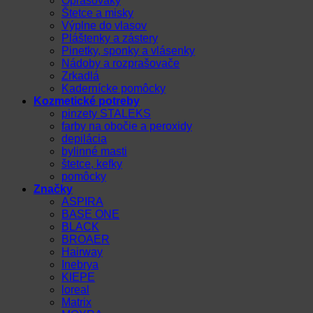
Oprašováky
Štetce a misky
Výplne do vlasov
Pláštenky a zástery
Pinetky, sponky a vlásenky
Nádoby a rozprašovače
Zrkadlá
Kadernícke pomôcky
Kozmetické potreby
pinzety STALEKS
farby na obočie a peroxidy
depilácia
bylinné masti
štetce, kefky
pomôcky
Značky
ASPIRA
BASE ONE
BLACK
BROAER
Hairway
Inebrya
KIEPE
loreal
Matrix