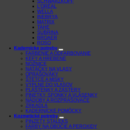
SCHWARZKOPF
L’ORÉAL
WELLA
INEBRYA
MATRIX
TAHE
SUBRINA
BROAER
ROSO
Kadernícke potreby
FARBENIE A ODFARBOVANIE
KEFY A HREBENE
NOŽNICE
NATÁČKY NA VLASY
OPRAŠOVÁKY
ŠTETCE A MISKY
VÝPLNE DO VLASOV
PLÁŠTENKY A ZÁSTERY
PINETKY, SPONKY A VLÁSENKY
NÁDOBY A ROZPRAŠOVAČE
ZRKADLÁ
KADERNÍCKE POMÔCKY
Kozmetické potreby
PINZETY STALEKS
FARBY NA OBOČIE A PEROXIDY