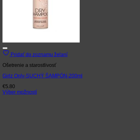
Pridať do zoznamu želaní
Ošetrenie a starostlivosť
Girlz Only-SUCHÝ ŠAMPÓN-200ml
€
5.80
Výber možností
Tento
produkt
má
viacero
variantov.
Možnosti
si
môžete