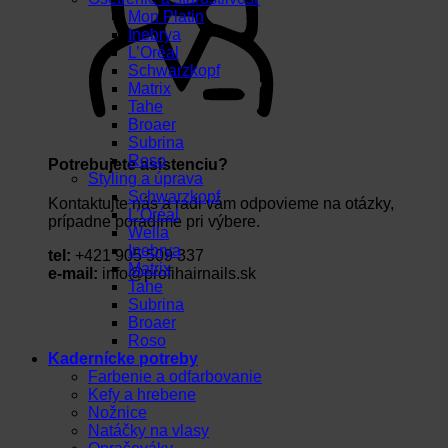
Mon Platin
Inebrya
L’Oréal
Schwarzkopf
Matrix
Tahe
Broaer
Subrina
Roso
Potrebujete asistenciu?
Styling a úprava
Schwarzkopf
Kontaktujte nás a radi vám odpovieme na otázky,
L’Oréal
prípadne poradíme pri výbere.
Wella
Inebrya
tel:
+421 905 509 337
Matrix
e-mail:
info@profihairnails.sk
Tahe
Subrina
Broaer
Roso
Kadernícke potreby
Farbenie a odfarbovanie
Kefy a hrebene
Nožnice
Natáčky na vlasy