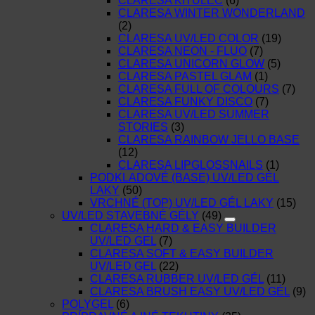
CLARESA KITULEC
(6)
CLARESA WINTER WONDERLAND
(2)
CLARESA UV/LED COLOR
(19)
CLARESA NEON - FLUO
(7)
CLARESA UNICORN GLOW
(5)
CLARESA PASTEL GLAM
(1)
CLARESA FULL OF COLOURS
(7)
CLARESA FUNKY DISCO
(7)
CLARESA UV/LED SUMMER
STORIES
(3)
CLARESA RAINBOW JELLO BASE
(12)
CLARESA LIPGLOSSNAILS
(1)
PODKLADOVÉ (BASE) UV/LED GÉL
LAKY
(50)
VRCHNÉ (TOP) UV/LED GÉL LAKY
(15)
UV/LED STAVEBNÉ GÉLY
(49)
CLARESA HARD & EASY BUILDER
UV/LED GEL
(7)
CLARESA SOFT & EASY BUILDER
UV/LED GEL
(22)
CLARESA RUBBER UV/LED GÉL
(11)
CLARESA BRUSH EASY UV/LED GÉL
(9)
POLYGEL
(6)