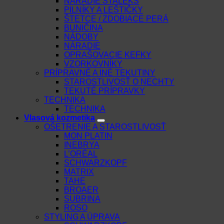
NÁRADIE STALEKS
PILNÍKY A LEŠTIČKY
ŠTETCE / ZDOBIACE PERÁ
BUNIČINA
NÁDOBY
NÁRADIE
OPRAŠOVACIE KEFKY
VZORKOVNÍKY
PRÍPRAVNÉ A INÉ TEKUTINY
STAROSTLIVOSŤ O NECHTY
TEKUTÉ PRÍPRAVKY
TECHNIKA
TECHNIKA
Vlasová kozmetika
OŠETRENIE A STAROSTLIVOSŤ
MON PLATIN
INEBRYA
L’ORÉAL
SCHWARZKOPF
MATRIX
TAHE
BROAER
SUBRINA
ROSO
STYLING A ÚPRAVA