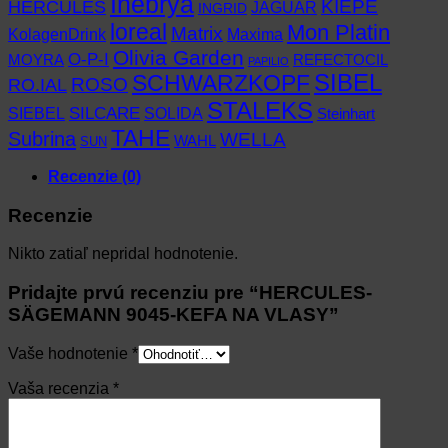
Inebrya
KIEPE
HERCULES
JAGUAR
INGRID
loreal
Mon Platin
Matrix
KolagenDrink
Maxima
Olivia Garden
O-P-I
MOYRA
REFECTOCIL
PAPILIO
SCHWARZKOPF
SIBEL
RO.IAL
ROSO
STALEKS
SIEBEL
SILCARE
SOLIDA
Steinhart
TAHE
Subrina
WELLA
WAHL
SUN
Recenzie (0)
Recenzie
Nikto zatiaľ nepridal hodnotenie.
Pridajte prvú recenziu pre “HERCULES-
SÄGEMANN 9045-KEFA NA VLASY”
Vaše hodnotenie
*
Vaša recenzia
*