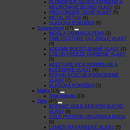
BLONDIFIER-SILVER-FARBENÉ A
MELÍROVANÉ BLOND VLASY
(2)
PRO LONGER- DLHÉ VLASY
(5)
METAL DETOX
(4)
VLASOVÁ POKOŽKA
(6)
Schwarzkopf
(27)
INDOLA FARBIACA PENA
(1)
TIME RESTORE Q10 ZRELÉ VLASY
(3)
VOLUME BOOST-JEMNÉ VLASY
(2)
COLOR FREEZE-FARBENÉ VLASY
(5)
MOISTURE KICK-NORMÁLNE A
KUČERAVÉ VLASY
(4)
REPAIR RESCUE-POŠKODENÉ
VLASY
(7)
VLASOVÁ POKOŽKA
(2)
Matrix
(13)
Total Results
(13)
Tahe
(47)
BOTANIC GOLD KERATIN SUCHÉ
VLASY
(8)
GOLD PROTEÍN VEGÁNSKA RADA
(8)
LUMIER NA FARBENÉ VLASY
(5)