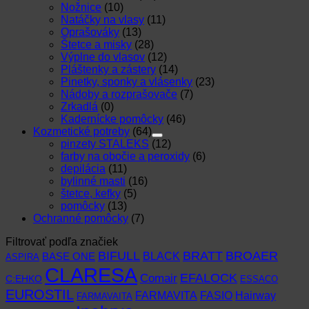
Nožnice
(10)
Natáčky na vlasy
(11)
Oprašováky
(13)
Štetce a misky
(28)
Výplne do vlasov
(12)
Pláštenky a zástery
(14)
Pinetky, sponky a vlásenky
(23)
Nádoby a rozprašovače
(7)
Zrkadlá
(0)
Kadernícke pomôcky
(46)
Kozmetické potreby
(64)
pinzety STALEKS
(12)
farby na obočie a peroxidy
(6)
depilácia
(11)
bylinné masti
(16)
štetce, kefky
(5)
pomôcky
(13)
Ochranné pomôcky
(7)
Filtrovať podľa značiek
BIFULL
BROAER
BRATT
BLACK
BASE ONE
ASPIRA
CLARESA
EFALOCK
Comair
C:EHKO
ESSACO
EUROSTIL
FARMAVITA
Hairway
FASIO
FARMAVAITA