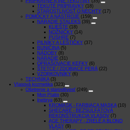
PRÍPRAVNÉ A INÉ TEKUTINY
(35)
TEKUTÉ PRÍPRAVKY
(18)
STAROSTLIVOSŤ O NECHTY
(17)
POMÔCKY A NÁSTROJE
(159)
NÁRADIE STALEKS
(39)
KLIEŠTE
(18)
NOŽNIČKY
(14)
PUSHRE
(7)
PILNÍKY A LEŠTIČKY
(37)
BUNIČINA
(5)
NÁDOBY
(8)
NÁRADIE
(31)
OPRAŠOVACIE KEFKY
(6)
ŠTETCE / ZDOBIACE PERÁ
(22)
VZORKOVNÍKY
(6)
TECHNIKA
(3)
Vlasová kozmetika
(323)
Ošetrenie a starostlivosť
(249)
Mon Platin
(30)
Inebrya
(63)
KROMASK - FARBIACA MASKA
(10)
SHECARE - BEZSULFÁTOVÁ
REKONŠTRUKCIA VLASOV
(7)
AGE THERAPY - ZRELÉ A BLOND
VLASY
(9)