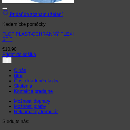
Tento
Ten
produkt
pro
má
má
Pridať do zoznamu želaní
viacero
via
variantov.
var
Kadernícke pomôcky
Možnosti
Mož
si
si
FLOP PLAST-OCHRANNÝ PLEXI
môžete
môž
ŠTÍT
vybrať
vyb
€
10.90
na
na
Pridať do košíka
stránke
str
produktu.
pro
O nás
Blog
Často kladené otázky
Školenia
Kontakt a predajne
Možnosti dopravy
Možnosti platby
Reklamačný formulár
Sledujte nás: