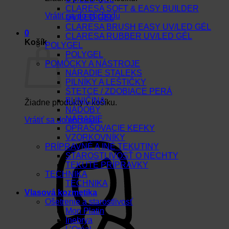
CLARESA SOFT & EASY BUILDER
Vrátiť sa do obchodu
UV/LED GEL
CLARESA BRUSH EASY UV/LED GÉL
0
CLARESA RUBBER UV/LED GÉL
Košík
POLYGEL
POLYGEL
POMÔCKY A NÁSTROJE
NÁRADIE STALEKS
PILNÍKY A LEŠTIČKY
ŠTETCE / ZDOBIACE PERÁ
BUNIČINA
Žiadne produkty v košíku.
NÁDOBY
NÁRADIE
Vrátiť sa do obchodu
OPRAŠOVACIE KEFKY
VZORKOVNÍKY
PRÍPRAVNÉ A INÉ TEKUTINY
STAROSTLIVOSŤ O NECHTY
TEKUTÉ PRÍPRAVKY
TECHNIKA
TECHNIKA
Vlasová kozmetika
Ošetrenie a starostlivosť
Mon Platin
Inebrya