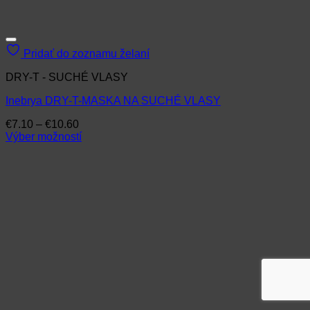
Pridať do zoznamu želaní
DRY-T - SUCHÉ VLASY
Inebrya DRY-T-MASKA NA SUCHÉ VLASY
Price
€
7.10
–
€
10.60
range:
Výber možností
Tento
€7.10
produkt
through
má
€10.60
viacero
variantov.
Možnosti
si
môžete
vybrať
na
stránke
produktu.