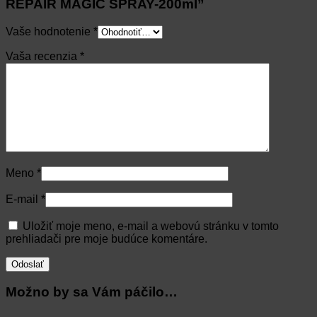
REPAIR MAGIC SPRAY-200ml”
Vaše hodnotenie
*
Vaša recenzia
*
Meno
*
E-mail
*
Uložiť moje meno, e-mail a webovú stránku v tomto
prehliadači pre moje budúce komentáre.
Možno by sa Vám páčilo…