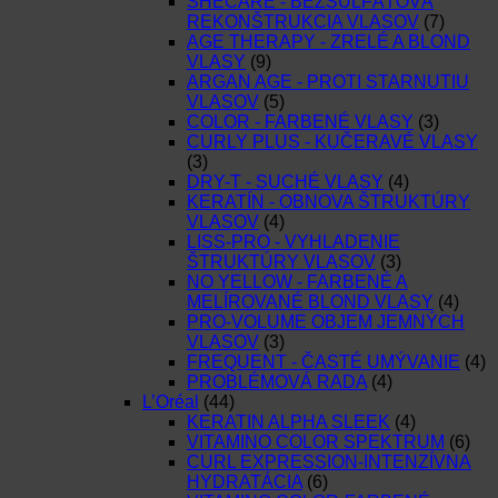
SHECARE - BEZSULFÁTOVÁ
REKONŠTRUKCIA VLASOV
(7)
AGE THERAPY - ZRELÉ A BLOND
VLASY
(9)
ARGAN AGE - PROTI STARNUTIU
VLASOV
(5)
COLOR - FARBENÉ VLASY
(3)
CURLY PLUS - KUČERAVÉ VLASY
(3)
DRY-T - SUCHÉ VLASY
(4)
KERATÍN - OBNOVA ŠTRUKTÚRY
VLASOV
(4)
LISS-PRO - VYHLADENIE
ŠTRUKTÚRY VLASOV
(3)
NO YELLOW - FARBENÉ A
MELÍROVANÉ BLOND VLASY
(4)
PRO-VOLUME OBJEM JEMNÝCH
VLASOV
(3)
FREQUENT - ČASTÉ UMÝVANIE
(4)
PROBLÉMOVÁ RADA
(4)
L’Oréal
(44)
KERATIN ALPHA SLEEK
(4)
VITAMINO COLOR SPEKTRUM
(6)
CURL EXPRESSION-INTENZÍVNA
HYDRATÁCIA
(6)