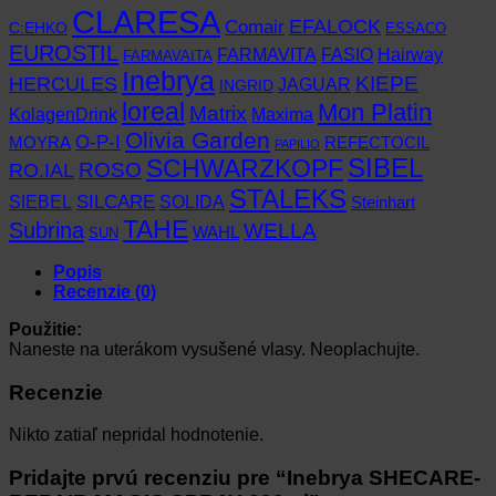
CLARESA
EFALOCK
Comair
C:EHKO
ESSACO
EUROSTIL
FARMAVITA
Hairway
FASIO
FARMAVAITA
Inebrya
KIEPE
HERCULES
JAGUAR
INGRID
loreal
Mon Platin
Matrix
KolagenDrink
Maxima
Olivia Garden
O-P-I
MOYRA
REFECTOCIL
PAPILIO
SCHWARZKOPF
SIBEL
RO.IAL
ROSO
STALEKS
SIEBEL
SILCARE
SOLIDA
Steinhart
TAHE
Subrina
WELLA
WAHL
SUN
Popis
Recenzie (0)
Použitie:
Naneste na uterákom vysušené vlasy. Neoplachujte.
Recenzie
Nikto zatiaľ nepridal hodnotenie.
Pridajte prvú recenziu pre “Inebrya SHECARE-