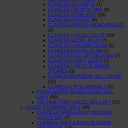
CLARESA SO SIMPLE
(7)
CLARESA FRENCH TIME
(8)
CLARESA STARLIGHT
(16)
CLARESA KITULEC
(6)
CLARESA WINTER WONDERLAND
(2)
CLARESA UV/LED COLOR
(19)
CLARESA NEON - FLUO
(7)
CLARESA UNICORN GLOW
(5)
CLARESA PASTEL GLAM
(1)
CLARESA FULL OF COLOURS
(7)
CLARESA FUNKY DISCO
(7)
CLARESA UV/LED SUMMER
STORIES
(3)
CLARESA RAINBOW JELLO BASE
(12)
CLARESA LIPGLOSSNAILS
(1)
PODKLADOVÉ (BASE) UV/LED GÉL
LAKY
(50)
VRCHNÉ (TOP) UV/LED GÉL LAKY
(15)
UV/LED STAVEBNÉ GÉLY
(49)
CLARESA HARD & EASY BUILDER
UV/LED GEL
(7)
CLARESA SOFT & EASY BUILDER
UV/LED GEL
(22)