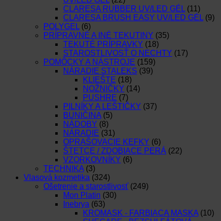
CLARESA RUBBER UV/LED GÉL
(11)
CLARESA BRUSH EASY UV/LED GÉL
(9)
POLYGEL
(6)
PRÍPRAVNÉ A INÉ TEKUTINY
(35)
TEKUTÉ PRÍPRAVKY
(18)
STAROSTLIVOSŤ O NECHTY
(17)
POMÔCKY A NÁSTROJE
(159)
NÁRADIE STALEKS
(39)
KLIEŠTE
(18)
NOŽNIČKY
(14)
PUSHRE
(7)
PILNÍKY A LEŠTIČKY
(37)
BUNIČINA
(5)
NÁDOBY
(8)
NÁRADIE
(31)
OPRAŠOVACIE KEFKY
(6)
ŠTETCE / ZDOBIACE PERÁ
(22)
VZORKOVNÍKY
(6)
TECHNIKA
(3)
Vlasová kozmetika
(324)
Ošetrenie a starostlivosť
(249)
Mon Platin
(30)
Inebrya
(63)
KROMASK - FARBIACA MASKA
(10)