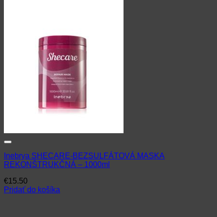
Inebrya SHECARE-BEZSULFÁTOVÁ MASKA
REKONŠTRUKČNÁ – 1000ml
€
15.50
Pridať do košíka