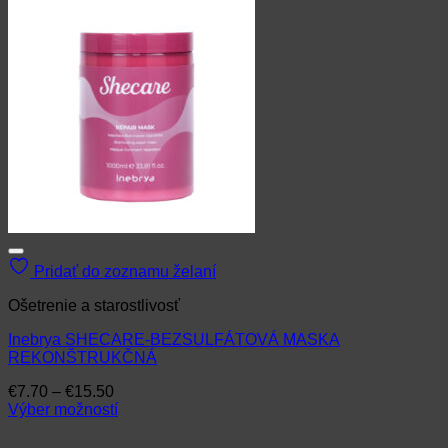
Pridať do zoznamu želaní
Ošetrenie a starostlivosť
Inebrya SHECARE-BEZSULFÁTOVÁ MASKA
REKONŠTRUKČNÁ
Price
€
7.70
–
€
15.50
range:
Výber možností
Tento
€7.70
produkt
through