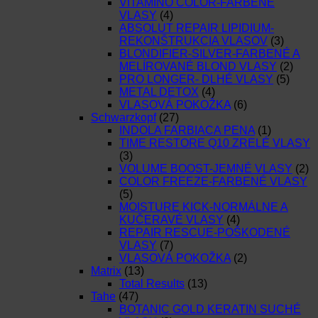
VITAMINO COLOR-FARBENÉ
VLASY
(4)
ABSOLUT REPAIR LIPIDIUM-
REKONŠTRUKCIA VLASOV
(3)
BLONDIFIER-SILVER-FARBENÉ A
MELÍROVANÉ BLOND VLASY
(2)
PRO LONGER- DLHÉ VLASY
(5)
METAL DETOX
(4)
VLASOVÁ POKOŽKA
(6)
Schwarzkopf
(27)
INDOLA FARBIACA PENA
(1)
TIME RESTORE Q10 ZRELÉ VLASY
(3)
VOLUME BOOST-JEMNÉ VLASY
(2)
COLOR FREEZE-FARBENÉ VLASY
(5)
MOISTURE KICK-NORMÁLNE A
KUČERAVÉ VLASY
(4)
REPAIR RESCUE-POŠKODENÉ
VLASY
(7)
VLASOVÁ POKOŽKA
(2)
Matrix
(13)
Total Results
(13)
Tahe
(47)
BOTANIC GOLD KERATIN SUCHÉ