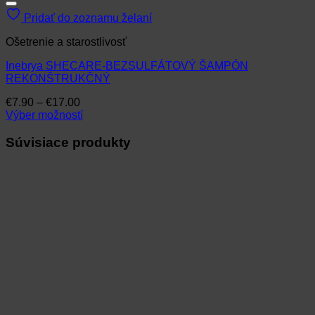
Pridať do zoznamu želaní
Ošetrenie a starostlivosť
Inebrya SHECARE-BEZSULFÁTOVÝ ŠAMPÓN
REKONŠTRUKČNÝ
Price
€
7.90
–
€
17.00
range:
Výber možností
Tento
€7.90
produkt
through
Súvisiace produkty
má
€17.00
viacero
variantov.
Možnosti
si
môžete
vybrať
na
stránke
produktu.