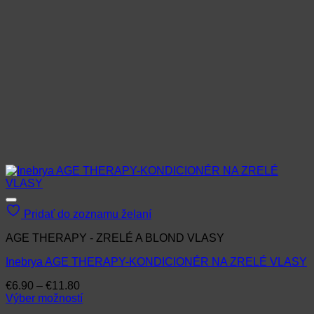
Pridať do zoznamu želaní
AGE THERAPY - ZRELÉ A BLOND VLASY
Inebrya AGE THERAPY-KONDICIONÉR NA ZRELÉ VLASY
Price
€
6.90
–
€
11.80
range:
Výber možností
Tento
€6.90