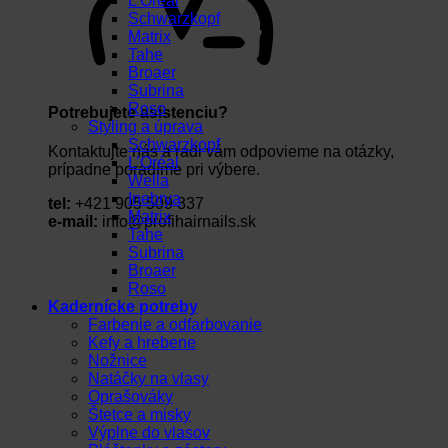
L’Oréal
Schwarzkopf
Matrix
Tahe
Broaer
Subrina
Roso
Potrebujete asistenciu?
Styling a úprava
Schwarzkopf
Kontaktujte nás a radi vám odpovieme na otázky,
L’Oréal
prípadne poradíme pri výbere.
Wella
Inebrya
tel:
+421 905 509 337
Matrix
e-mail:
info@profihairnails.sk
Tahe
Subrina
Broaer
Roso
Kadernícke potreby
Farbenie a odfarbovanie
Kefy a hrebene
Nožnice
Natáčky na vlasy
Oprašováky
Štetce a misky
Výplne do vlasov