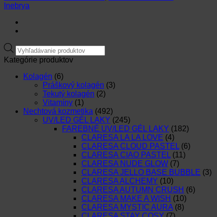
Inebrya
Products
search
Kategórie produktov
Kolagén
(6)
Práškový kolagén
(3)
Tekutý kolagén
(2)
Vitamíny
(1)
Nechtová kozmetika
(492)
UV/LED GÉL LAKY
(245)
FAREBNÉ UV/LED GÉL LAKY
(182)
CLARESA LA LA LOVE
(4)
CLARESA CLOUD PASTEL
(6)
CLARESA CIAO PASTEL
(11)
CLARESA NUDE GLOW
(7)
CLARESA JELLO BASE BUBBLE
(3)
CLARESA ALCHEMY
(10)
CLARESA AUTUMN CRUSH
(6)
CLARESA MAKE A WISH
(10)
CLARESA MYSTIC AURA
(8)
CLARESA STAY COSY
(7)