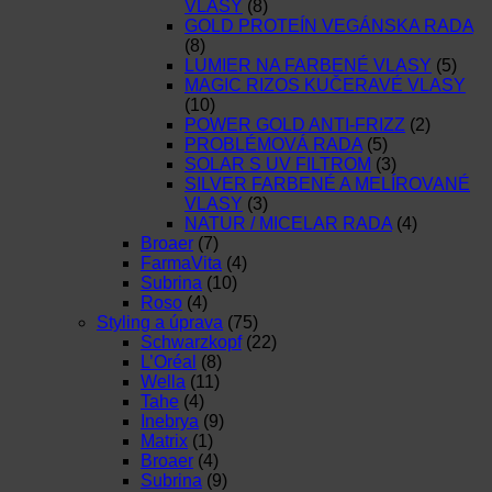
VLASY
(8)
GOLD PROTEÍN VEGÁNSKA RADA
(8)
LUMIER NA FARBENÉ VLASY
(5)
MAGIC RIZOS KUČERAVÉ VLASY
(10)
POWER GOLD ANTI-FRIZZ
(2)
PROBLÉMOVÁ RADA
(5)
SOLAR S UV FILTROM
(3)
SILVER FARBENÉ A MELÍROVANÉ
VLASY
(3)
NATUR / MICELAR RADA
(4)
Broaer
(7)
FarmaVita
(4)
Subrina
(10)
Roso
(4)
Styling a úprava
(75)
Schwarzkopf
(22)
L’Oréal
(8)
Wella
(11)
Tahe
(4)
Inebrya
(9)
Matrix
(1)
Broaer
(4)
Subrina
(9)