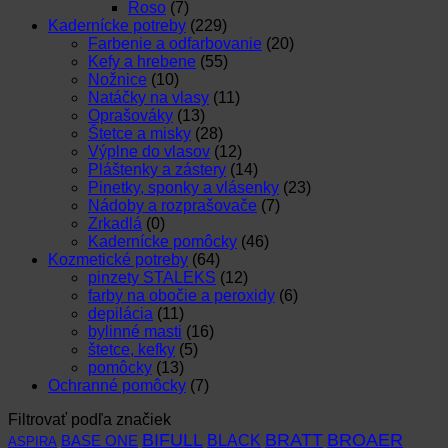
Roso
(7)
Kadernícke potreby
(229)
Farbenie a odfarbovanie
(20)
Kefy a hrebene
(55)
Nožnice
(10)
Natáčky na vlasy
(11)
Oprašováky
(13)
Štetce a misky
(28)
Výplne do vlasov
(12)
Pláštenky a zástery
(14)
Pinetky, sponky a vlásenky
(23)
Nádoby a rozprašovače
(7)
Zrkadlá
(0)
Kadernícke pomôcky
(46)
Kozmetické potreby
(64)
pinzety STALEKS
(12)
farby na obočie a peroxidy
(6)
depilácia
(11)
bylinné masti
(16)
štetce, kefky
(5)
pomôcky
(13)
Ochranné pomôcky
(7)
Filtrovať podľa značiek
BIFULL
BROAER
BRATT
BLACK
BASE ONE
ASPIRA