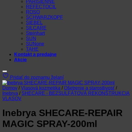
PARISIENNE
REFECTOCIL
ROSO
SCHWARZKOPF
SIEBEL
SILCARE
Steinhart
SUN
SUNone
TAHE
Kontakt a predajne
Akcie
Pridať do zoznamu želaní
Domov
/
Vlasová kozmetika
/
Ošetrenie a starostlivosť
/
Inebrya
/
SHECARE - BEZSULFÁTOVÁ REKONŠTRUKCIA
VLASOV
Inebrya SHECARE-REPAIR
MAGIC SPRAY-200ml