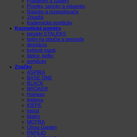
Pláštenky a zástery
Pinetky, sponky a vlásenky
Nádoby a rozprašovače
Zrkadlá
Kadernícke pomôcky
Kozmetické potreby
pinzety STALEKS
farby na obočie a peroxidy
depilácia
bylinné masti
štetce, kefky
pomôcky
Značky
ASPIRA
BASE ONE
BLACK
BROAER
Hairway
Inebrya
KIEPE
loreal
Matrix
MOYRA
Olivia Garden
PAPILIO