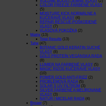
VOLUME BOOST-JEMNÉ VLASY
(2)
COLOR FREEZE-FARBENÉ VLASY
(5)
MOISTURE KICK-NORMÁLNE A
KUČERAVÉ VLASY
(4)
REPAIR RESCUE-POŠKODENÉ
VLASY
(7)
VLASOVÁ POKOŽKA
(2)
Matrix
(13)
Total Results
(13)
Tahe
(47)
BOTANIC GOLD KERATIN SUCHÉ
VLASY
(8)
GOLD PROTEÍN VEGÁNSKA RADA
(8)
LUMIER NA FARBENÉ VLASY
(5)
MAGIC RIZOS KUČERAVÉ VLASY
(10)
POWER GOLD ANTI-FRIZZ
(2)
PROBLÉMOVÁ RADA
(5)
SOLAR S UV FILTROM
(3)
SILVER FARBENÉ A MELÍROVANÉ
VLASY
(3)
NATUR / MICELAR RADA
(4)
Broaer
(7)