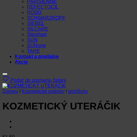
PARISIENNE
REFECTOCIL
ROSO
SCHWARZKOPF
SIEBEL
SILCARE
Steinhart
SUN
SUNone
TAHE
Kontakt a predajne
Akcie
Pridať do zoznamu želaní
Domov
/
Kozmetické potreby
/
pomôcky
KOZMETICKÝ UTERÁČIK