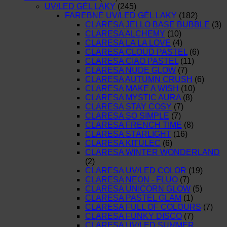
UV/LED GÉL LAKY
(245)
FAREBNÉ UV/LED GÉL LAKY
(182)
CLARESA JELLO BASE BUBBLE
(3)
CLARESA ALCHEMY
(10)
CLARESA LA LA LOVE
(4)
CLARESA CLOUD PASTEL
(6)
CLARESA CIAO PASTEL
(11)
CLARESA NUDE GLOW
(7)
CLARESA AUTUMN CRUSH
(6)
CLARESA MAKE A WISH
(10)
CLARESA MYSTIC AURA
(8)
CLARESA STAY COSY
(7)
CLARESA SO SIMPLE
(7)
CLARESA FRENCH TIME
(8)
CLARESA STARLIGHT
(16)
CLARESA KITULEC
(6)
CLARESA WINTER WONDERLAND
(2)
CLARESA UV/LED COLOR
(19)
CLARESA NEON - FLUO
(7)
CLARESA UNICORN GLOW
(5)
CLARESA PASTEL GLAM
(1)
CLARESA FULL OF COLOURS
(7)
CLARESA FUNKY DISCO
(7)
CLARESA UV/LED SUMMER