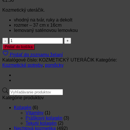
€
1.50
Kozmetický uteráčik.
vhodný na tvár, ruky a dekolt
rozmer – 37 cm x 16cm
lemovaný saténovou lemovkou
množstvo
KOZMETICKÝ
Pridať do košíka
UTERÁČIK
Pridať do zoznamu želaní
Katalógové číslo:
KOZMETICKÝ UTERÁČIK
Kategórie:
Kozmetické potreby
,
pomôcky
Products
search
Kategórie produktov
Kolagén
(6)
Vitamíny
(1)
Práškový kolagén
(3)
Tekutý kolagén
(2)
Nechtová kozmetika
(492)