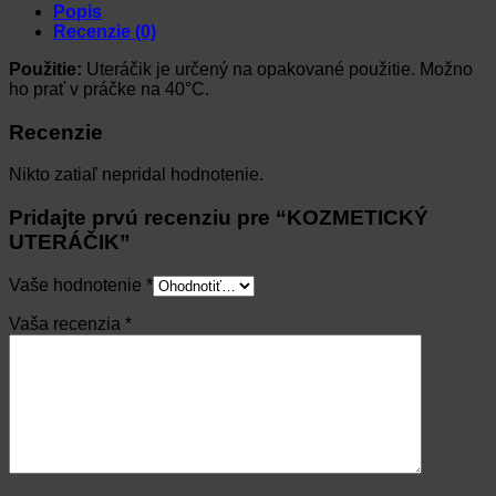
Popis
Recenzie (0)
Použitie:
Uteráčik je určený na opakované použitie. Možno
ho prať v práčke na 40°C.
Recenzie
Nikto zatiaľ nepridal hodnotenie.
Pridajte prvú recenziu pre “KOZMETICKÝ
UTERÁČIK”
Vaše hodnotenie
*
Vaša recenzia
*