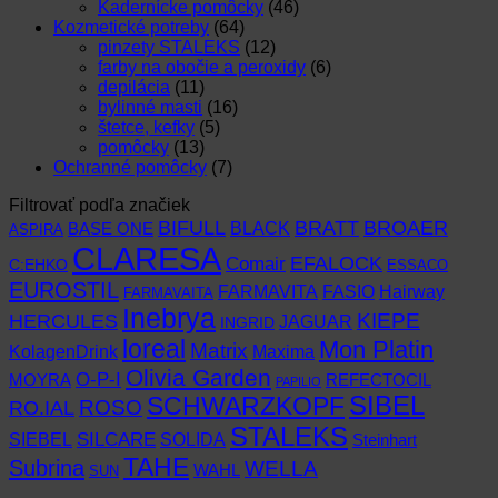
Kadernícke pomôcky
(46)
Kozmetické potreby
(64)
pinzety STALEKS
(12)
farby na obočie a peroxidy
(6)
depilácia
(11)
bylinné masti
(16)
štetce, kefky
(5)
pomôcky
(13)
Ochranné pomôcky
(7)
Filtrovať podľa značiek
BIFULL
BROAER
BRATT
BLACK
BASE ONE
ASPIRA
CLARESA
EFALOCK
Comair
C:EHKO
ESSACO
EUROSTIL
FARMAVITA
Hairway
FASIO
FARMAVAITA
Inebrya
KIEPE
HERCULES
JAGUAR
INGRID
loreal
Mon Platin
Matrix
KolagenDrink
Maxima
Olivia Garden
O-P-I
MOYRA
REFECTOCIL
PAPILIO
SCHWARZKOPF
SIBEL
RO.IAL
ROSO
STALEKS
SIEBEL
SILCARE
SOLIDA
Steinhart
TAHE
Subrina
WELLA
WAHL
SUN