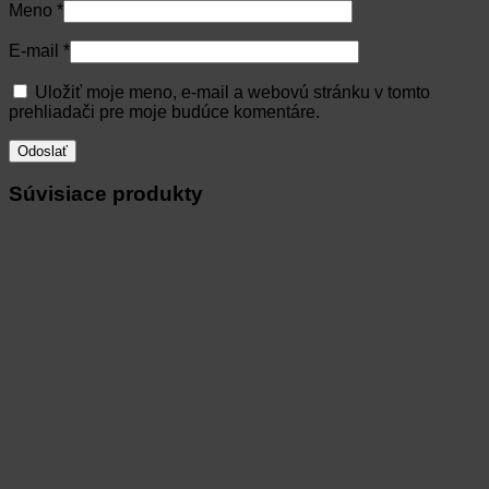
Meno
*
E-mail
*
Uložiť moje meno, e-mail a webovú stránku v tomto
prehliadači pre moje budúce komentáre.
Súvisiace produkty