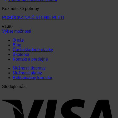
Kozmetické potreby
POMÔCKA NA ČISTENIE PLETI
€
1.90
Výber možností
Tento
O nás
produkt
Blog
má
Často kladené otázky
viacero
Školenia
variantov.
Kontakt a predajne
Možnosti
si
Možnosti dopravy
môžete
Možnosti platby
vybrať
Reklamačný formulár
na
stránke
Sledujte nás:
produktu.