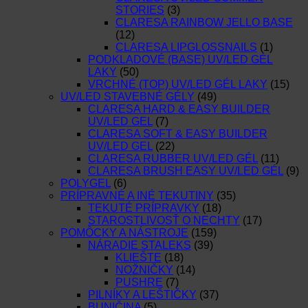
STORIES
(3)
CLARESA RAINBOW JELLO BASE
(12)
CLARESA LIPGLOSSNAILS
(1)
PODKLADOVÉ (BASE) UV/LED GÉL
LAKY
(50)
VRCHNÉ (TOP) UV/LED GÉL LAKY
(15)
UV/LED STAVEBNÉ GÉLY
(49)
CLARESA HARD & EASY BUILDER
UV/LED GEL
(7)
CLARESA SOFT & EASY BUILDER
UV/LED GEL
(22)
CLARESA RUBBER UV/LED GÉL
(11)
CLARESA BRUSH EASY UV/LED GÉL
(9)
POLYGEL
(6)
PRÍPRAVNÉ A INÉ TEKUTINY
(35)
TEKUTÉ PRÍPRAVKY
(18)
STAROSTLIVOSŤ O NECHTY
(17)
POMÔCKY A NÁSTROJE
(159)
NÁRADIE STALEKS
(39)
KLIEŠTE
(18)
NOŽNIČKY
(14)
PUSHRE
(7)
PILNÍKY A LEŠTIČKY
(37)
BUNIČINA
(5)