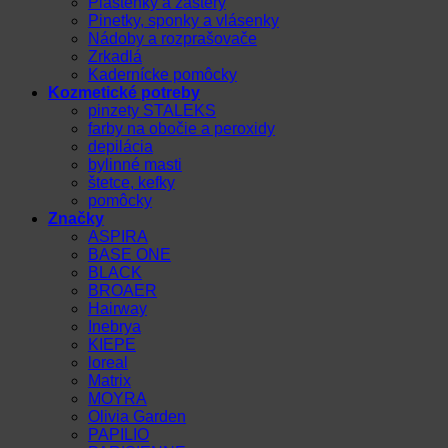
Pláštenky a zástery
Pinetky, sponky a vlásenky
Nádoby a rozprašovače
Zrkadlá
Kadernícke pomôcky
Kozmetické potreby
pinzety STALEKS
farby na obočie a peroxidy
depilácia
bylinné masti
štetce, kefky
pomôcky
Značky
ASPIRA
BASE ONE
BLACK
BROAER
Hairway
Inebrya
KIEPE
loreal
Matrix
MOYRA
Olivia Garden
PAPILIO