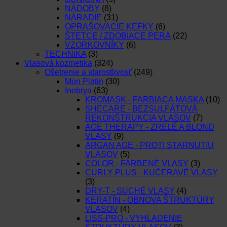
NÁDOBY
(8)
NÁRADIE
(31)
OPRAŠOVACIE KEFKY
(6)
ŠTETCE / ZDOBIACE PERÁ
(22)
VZORKOVNÍKY
(6)
TECHNIKA
(3)
Vlasová kozmetika
(324)
Ošetrenie a starostlivosť
(249)
Mon Platin
(30)
Inebrya
(63)
KROMASK - FARBIACA MASKA
(10)
SHECARE - BEZSULFÁTOVÁ
REKONŠTRUKCIA VLASOV
(7)
AGE THERAPY - ZRELÉ A BLOND
VLASY
(9)
ARGAN AGE - PROTI STARNUTIU
VLASOV
(5)
COLOR - FARBENÉ VLASY
(3)
CURLY PLUS - KUČERAVÉ VLASY
(3)
DRY-T - SUCHÉ VLASY
(4)
KERATÍN - OBNOVA ŠTRUKTÚRY
VLASOV
(4)
LISS-PRO - VYHLADENIE