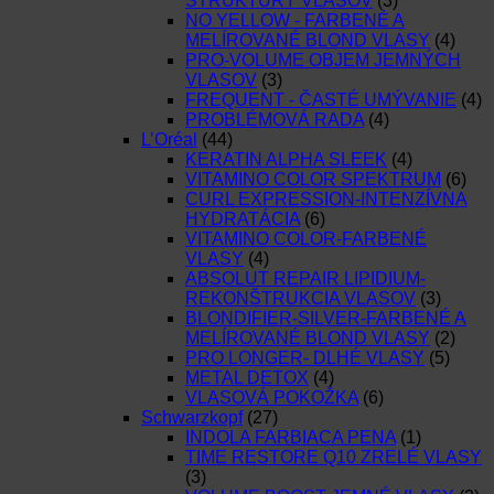
ŠTRUKTÚRY VLASOV
(3)
NO YELLOW - FARBENÉ A
MELÍROVANÉ BLOND VLASY
(4)
PRO-VOLUME OBJEM JEMNÝCH
VLASOV
(3)
FREQUENT - ČASTÉ UMÝVANIE
(4)
PROBLÉMOVÁ RADA
(4)
L’Oréal
(44)
KERATIN ALPHA SLEEK
(4)
VITAMINO COLOR SPEKTRUM
(6)
CURL EXPRESSION-INTENZÍVNA
HYDRATÁCIA
(6)
VITAMINO COLOR-FARBENÉ
VLASY
(4)
ABSOLUT REPAIR LIPIDIUM-
REKONŠTRUKCIA VLASOV
(3)
BLONDIFIER-SILVER-FARBENÉ A
MELÍROVANÉ BLOND VLASY
(2)
PRO LONGER- DLHÉ VLASY
(5)
METAL DETOX
(4)
VLASOVÁ POKOŽKA
(6)
Schwarzkopf
(27)
INDOLA FARBIACA PENA
(1)
TIME RESTORE Q10 ZRELÉ VLASY
(3)