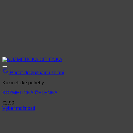
Pridať do zoznamu želaní
Kozmetické potreby
KOZMETICKÁ ČELENKA
€
2.90
Výber možností
Tento
produkt
má
viacero