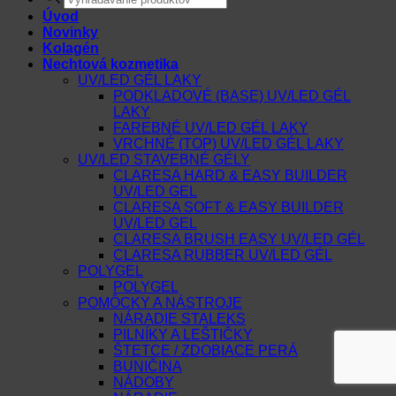
search
Úvod
Novinky
Kolagén
Nechtová kozmetika
UV/LED GÉL LAKY
PODKLADOVÉ (BASE) UV/LED GÉL
LAKY
FAREBNÉ UV/LED GÉL LAKY
VRCHNÉ (TOP) UV/LED GÉL LAKY
UV/LED STAVEBNÉ GÉLY
CLARESA HARD & EASY BUILDER
UV/LED GEL
CLARESA SOFT & EASY BUILDER
UV/LED GEL
CLARESA BRUSH EASY UV/LED GÉL
CLARESA RUBBER UV/LED GÉL
POLYGEL
POLYGEL
POMÔCKY A NÁSTROJE
NÁRADIE STALEKS
PILNÍKY A LEŠTIČKY
ŠTETCE / ZDOBIACE PERÁ
BUNIČINA
NÁDOBY