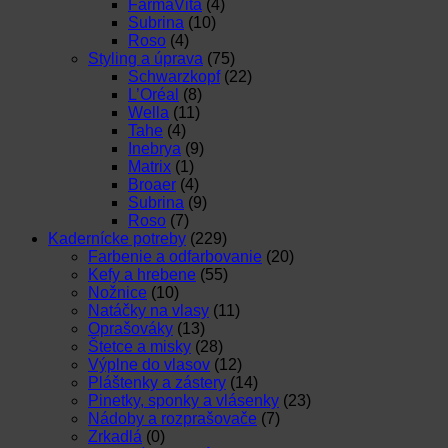
FarmaVita
(4)
Subrina
(10)
Roso
(4)
Styling a úprava
(75)
Schwarzkopf
(22)
L’Oréal
(8)
Wella
(11)
Tahe
(4)
Inebrya
(9)
Matrix
(1)
Broaer
(4)
Subrina
(9)
Roso
(7)
Kadernícke potreby
(229)
Farbenie a odfarbovanie
(20)
Kefy a hrebene
(55)
Nožnice
(10)
Natáčky na vlasy
(11)
Oprašováky
(13)
Štetce a misky
(28)
Výplne do vlasov
(12)
Pláštenky a zástery
(14)
Pinetky, sponky a vlásenky
(23)
Nádoby a rozprašovače
(7)
Zrkadlá
(0)