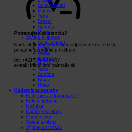
L’Oréal
Schwarzkopf
Matrix
Tahe
Broaer
Subrina
Roso
Potrebujete asistenciu?
Styling a úprava
Schwarzkopf
Kontaktujte nás a radi vám odpovieme na otázky,
L’Oréal
prípadne poradíme pri výbere.
Wella
Inebrya
tel:
+421 905 509 337
Matrix
e-mail:
info@profihairnails.sk
Tahe
Subrina
Broaer
Roso
Kadernícke potreby
Farbenie a odfarbovanie
Kefy a hrebene
Nožnice
Natáčky na vlasy
Oprašováky
Štetce a misky
Výplne do vlasov