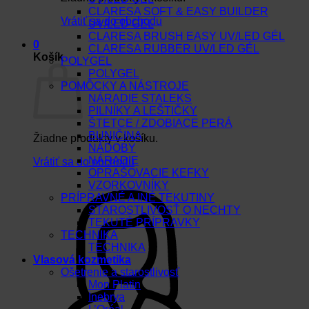
CLARESA SOFT & EASY BUILDER
Vrátiť sa do obchodu
UV/LED GEL
CLARESA BRUSH EASY UV/LED GÉL
0
CLARESA RUBBER UV/LED GÉL
Košík
POLYGEL
POLYGEL
POMÔCKY A NÁSTROJE
NÁRADIE STALEKS
PILNÍKY A LEŠTIČKY
ŠTETCE / ZDOBIACE PERÁ
BUNIČINA
Žiadne produkty v košíku.
NÁDOBY
NÁRADIE
Vrátiť sa do obchodu
OPRAŠOVACIE KEFKY
VZORKOVNÍKY
PRÍPRAVNÉ A INÉ TEKUTINY
STAROSTLIVOSŤ O NECHTY
TEKUTÉ PRÍPRAVKY
TECHNIKA
TECHNIKA
Vlasová kozmetika
Ošetrenie a starostlivosť
Mon Platin
Inebrya