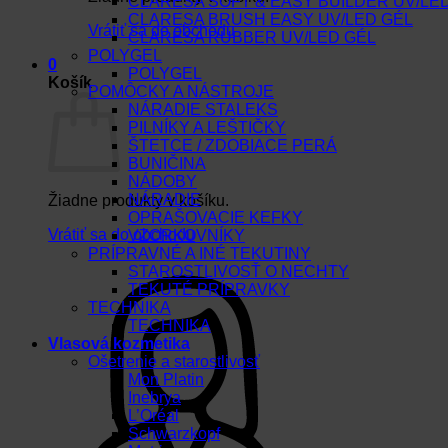
CLARESA SOFT & EASY BUILDER UV/LE
CLARESA BRUSH EASY UV/LED GÉL
Vrátiť sa do obchodu
CLARESA RUBBER UV/LED GÉL
POLYGEL
0
POLYGEL
Košík
POMÔCKY A NÁSTROJE
NÁRADIE STALEKS
PILNÍKY A LEŠTIČKY
ŠTETCE / ZDOBIACE PERÁ
BUNIČINA
NÁDOBY
NÁRADIE
Žiadne produkty v košíku.
OPRAŠOVACIE KEFKY
Vrátiť sa do obchodu
VZORKOVNÍKY
PRÍPRAVNÉ A INÉ TEKUTINY
STAROSTLIVOSŤ O NECHTY
TEKUTÉ PRÍPRAVKY
TECHNIKA
TECHNIKA
Vlasová kozmetika
Ošetrenie a starostlivosť
Mon Platin
Inebrya
L’Oréal
Schwarzkopf