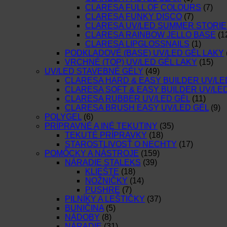
CLARESA FULL OF COLOURS
(7)
CLARESA FUNKY DISCO
(7)
CLARESA UV/LED SUMMER STORIE
CLARESA RAINBOW JELLO BASE
(1
CLARESA LIPGLOSSNAILS
(1)
PODKLADOVÉ (BASE) UV/LED GÉL LAKY
VRCHNÉ (TOP) UV/LED GÉL LAKY
(15)
UV/LED STAVEBNÉ GÉLY
(49)
CLARESA HARD & EASY BUILDER UV/LE
CLARESA SOFT & EASY BUILDER UV/LE
CLARESA RUBBER UV/LED GÉL
(11)
CLARESA BRUSH EASY UV/LED GÉL
(9)
POLYGEL
(6)
PRÍPRAVNÉ A INÉ TEKUTINY
(35)
TEKUTÉ PRÍPRAVKY
(18)
STAROSTLIVOSŤ O NECHTY
(17)
POMÔCKY A NÁSTROJE
(159)
NÁRADIE STALEKS
(39)
KLIEŠTE
(18)
NOŽNIČKY
(14)
PUSHRE
(7)
PILNÍKY A LEŠTIČKY
(37)
BUNIČINA
(5)
NÁDOBY
(8)
NÁRADIE
(31)