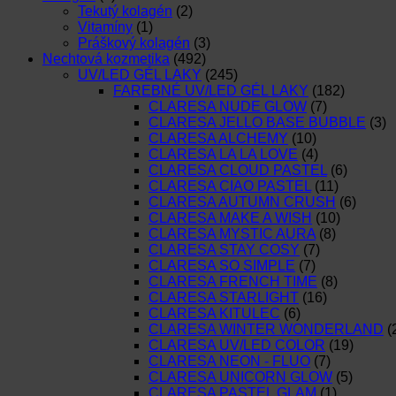
Tekutý kolagén
(2)
Vitamíny
(1)
Práškový kolagén
(3)
Nechtová kozmetika
(492)
UV/LED GÉL LAKY
(245)
FAREBNÉ UV/LED GÉL LAKY
(182)
CLARESA NUDE GLOW
(7)
CLARESA JELLO BASE BUBBLE
(3)
CLARESA ALCHEMY
(10)
CLARESA LA LA LOVE
(4)
CLARESA CLOUD PASTEL
(6)
CLARESA CIAO PASTEL
(11)
CLARESA AUTUMN CRUSH
(6)
CLARESA MAKE A WISH
(10)
CLARESA MYSTIC AURA
(8)
CLARESA STAY COSY
(7)
CLARESA SO SIMPLE
(7)
CLARESA FRENCH TIME
(8)
CLARESA STARLIGHT
(16)
CLARESA KITULEC
(6)
CLARESA WINTER WONDERLAND
(
CLARESA UV/LED COLOR
(19)
CLARESA NEON - FLUO
(7)
CLARESA UNICORN GLOW
(5)
CLARESA PASTEL GLAM
(1)