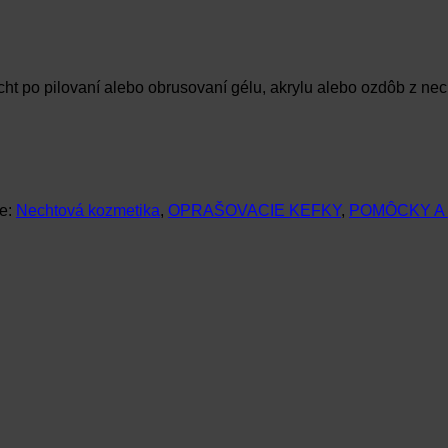
ht po pilovaní alebo obrusovaní gélu, akrylu alebo ozdôb z nech
ie:
Nechtová kozmetika
,
OPRAŠOVACIE KEFKY
,
POMÔCKY A