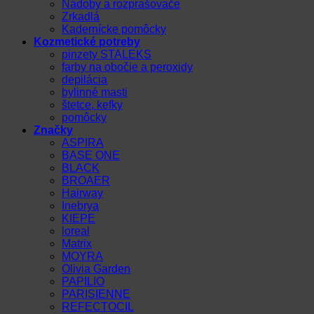
Nádoby a rozprašovače
Zrkadlá
Kadernícke pomôcky
Kozmetické potreby
pinzety STALEKS
farby na obočie a peroxidy
depilácia
bylinné masti
štetce, kefky
pomôcky
Značky
ASPIRA
BASE ONE
BLACK
BROAER
Hairway
Inebrya
KIEPE
loreal
Matrix
MOYRA
Olivia Garden
PAPILIO
PARISIENNE
REFECTOCIL