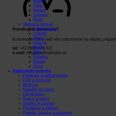
Matrix
Tahe
Broaer
Subrina
Roso
Styling a úprava
Schwarzkopf
Potrebujete asistenciu?
L’Oréal
Wella
Kontaktujte nás a radi vám odpovieme na otázky, prípad
Inebrya
Matrix
tel:
+421 905 509 337
Tahe
e-mail:
info@profihairnails.sk
Subrina
Broaer
Roso
Kadernícke potreby
Farbenie a odfarbovanie
Kefy a hrebene
Nožnice
Natáčky na vlasy
Oprašováky
Štetce a misky
Výplne do vlasov
Pláštenky a zástery
Pinetky, sponky a vlásenky