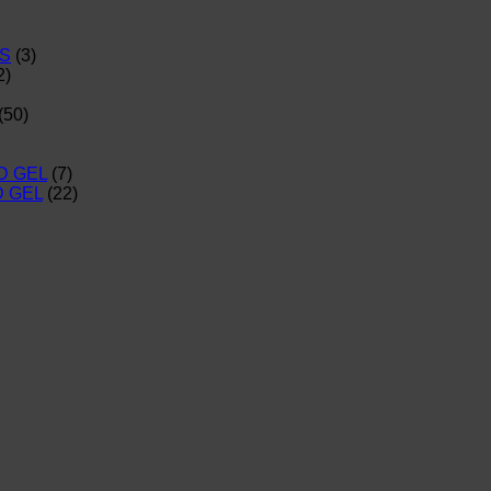
S
(3)
2)
(50)
D GEL
(7)
D GEL
(22)