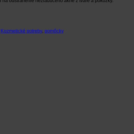
ži na odstránenie nežiadúceho akné z tváre a pokožky.
:
Kozmetické potreby
,
pomôcky