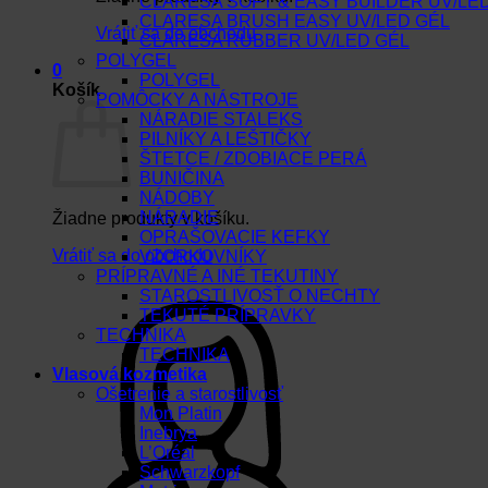
CLARESA SOFT & EASY BUILDER UV/LE
CLARESA BRUSH EASY UV/LED GÉL
Vrátiť sa do obchodu
CLARESA RUBBER UV/LED GÉL
POLYGEL
0
POLYGEL
Košík
POMÔCKY A NÁSTROJE
NÁRADIE STALEKS
PILNÍKY A LEŠTIČKY
ŠTETCE / ZDOBIACE PERÁ
BUNIČINA
NÁDOBY
NÁRADIE
Žiadne produkty v košíku.
OPRAŠOVACIE KEFKY
Vrátiť sa do obchodu
VZORKOVNÍKY
PRÍPRAVNÉ A INÉ TEKUTINY
STAROSTLIVOSŤ O NECHTY
TEKUTÉ PRÍPRAVKY
TECHNIKA
TECHNIKA
Vlasová kozmetika
Ošetrenie a starostlivosť
Mon Platin
Inebrya
L’Oréal
Schwarzkopf