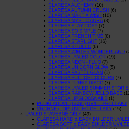
CLARESA ALCHEMY
(10)
CLARESA AUTUMN CRUSH
(6)
CLARESA MAKE A WISH
(10)
CLARESA MYSTIC AURA
(8)
CLARESA STAY COSY
(7)
CLARESA SO SIMPLE
(7)
CLARESA FRENCH TIME
(8)
CLARESA STARLIGHT
(16)
CLARESA KITULEC
(6)
CLARESA WINTER WONDERLAND
(
CLARESA UV/LED COLOR
(19)
CLARESA NEON - FLUO
(7)
CLARESA UNICORN GLOW
(5)
CLARESA PASTEL GLAM
(1)
CLARESA FULL OF COLOURS
(7)
CLARESA FUNKY DISCO
(7)
CLARESA UV/LED SUMMER STORIE
CLARESA RAINBOW JELLO BASE
(1
CLARESA LIPGLOSSNAILS
(1)
PODKLADOVÉ (BASE) UV/LED GÉL LAKY
VRCHNÉ (TOP) UV/LED GÉL LAKY
(15)
UV/LED STAVEBNÉ GÉLY
(49)
CLARESA HARD & EASY BUILDER UV/LE
CLARESA SOFT & EASY BUILDER UV/LE