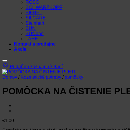
ROSO
SCHWARZKOPF
SIEBEL
SILCARE
Steinhart
SUN
SUNone
TAHE
Kontakt a predajne
Akcie
Pridať do zoznamu želaní
Domov
/
Kozmetické potreby
/
pomôcky
POMÔCKA NA ČISTENIE PLE
€
1.00