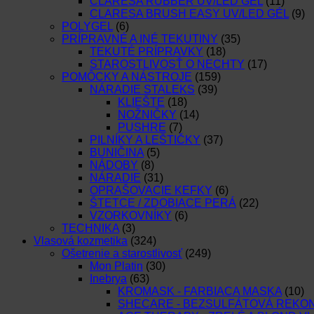
CLARESA RUBBER UV/LED GÉL
(11)
CLARESA BRUSH EASY UV/LED GÉL
(9)
POLYGEL
(6)
PRÍPRAVNÉ A INÉ TEKUTINY
(35)
TEKUTÉ PRÍPRAVKY
(18)
STAROSTLIVOSŤ O NECHTY
(17)
POMÔCKY A NÁSTROJE
(159)
NÁRADIE STALEKS
(39)
KLIEŠTE
(18)
NOŽNIČKY
(14)
PUSHRE
(7)
PILNÍKY A LEŠTIČKY
(37)
BUNIČINA
(5)
NÁDOBY
(8)
NÁRADIE
(31)
OPRAŠOVACIE KEFKY
(6)
ŠTETCE / ZDOBIACE PERÁ
(22)
VZORKOVNÍKY
(6)
TECHNIKA
(3)
Vlasová kozmetika
(324)
Ošetrenie a starostlivosť
(249)
Mon Platin
(30)
Inebrya
(63)
KROMASK - FARBIACA MASKA
(10)
SHECARE - BEZSULFÁTOVÁ REKO