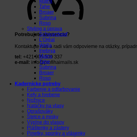
Matrix
Tahe
Broaer
Subrina
Roso
Styling a úprava
Schwarzkopf
Potrebujete asistenciu?
L’Oréal
Wella
Kontaktujte nás a radi vám odpovieme na otázky, prípad
Inebrya
Matrix
tel:
+421 905 509 337
Tahe
e-mail:
info@profihairnails.sk
Subrina
Broaer
Roso
Kadernícke potreby
Farbenie a odfarbovanie
Kefy a hrebene
Nožnice
Natáčky na vlasy
Oprašováky
Štetce a misky
Výplne do vlasov
Pláštenky a zástery
Pinetky, sponky a vlásenky