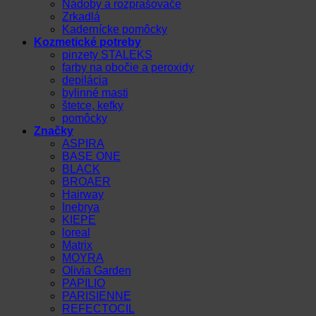
Nádoby a rozprašovače
Zrkadlá
Kadernícke pomôcky
Kozmetické potreby
pinzety STALEKS
farby na obočie a peroxidy
depilácia
bylinné masti
štetce, kefky
pomôcky
Značky
ASPIRA
BASE ONE
BLACK
BROAER
Hairway
Inebrya
KIEPE
loreal
Matrix
MOYRA
Olivia Garden
PAPILIO
PARISIENNE
REFECTOCIL