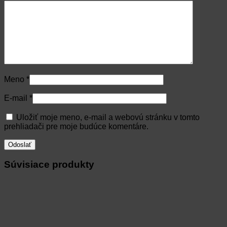
Meno
*
E-mail
*
Uložiť moje meno, e-mail a webovú stránku v tomto
prehliadači pre moje budúce komentáre.
Súvisiace produkty