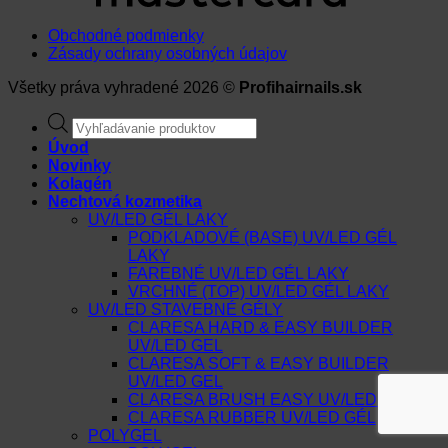
Obchodné podmienky
Zásady ochrany osobných údajov
Všetky práva vyhradené 2026 ©
Profihairnails.sk
Products
search
Úvod
Novinky
Kolagén
Nechtová kozmetika
UV/LED GÉL LAKY
PODKLADOVÉ (BASE) UV/LED GÉL
LAKY
FAREBNÉ UV/LED GÉL LAKY
VRCHNÉ (TOP) UV/LED GÉL LAKY
UV/LED STAVEBNÉ GÉLY
CLARESA HARD & EASY BUILDER
UV/LED GEL
CLARESA SOFT & EASY BUILDER
UV/LED GEL
CLARESA BRUSH EASY UV/LED GÉL
CLARESA RUBBER UV/LED GÉL
POLYGEL