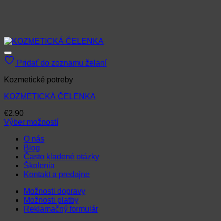
Pridať do zoznamu želaní
Kozmetické potreby
KOZMETICKÁ ČELENKA
€
2.90
Výber možností
Tento
O nás
produkt
Blog
má
Často kladené otázky
viacero
Školenia
variantov.
Kontakt a predajne
Možnosti
si
Možnosti dopravy
môžete
Možnosti platby
vybrať
Reklamačný formulár
na
stránke