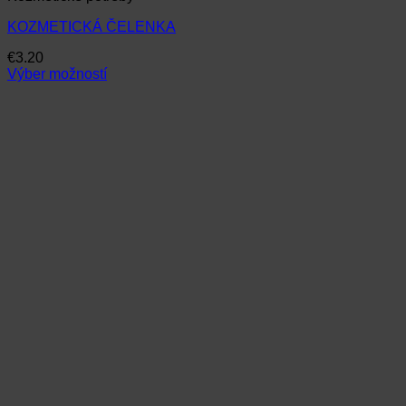
KOZMETICKÁ ČELENKA
€
3.20
Výber možností
Tento
produkt
má
viacero
variantov.
Možnosti
si
môžete
vybrať
na
stránke
produktu.