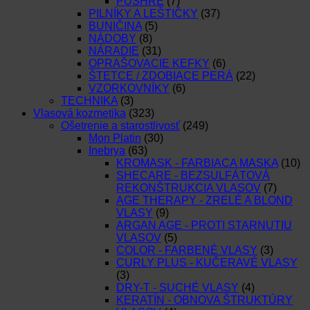
PUSHRE
(7)
PILNÍKY A LEŠTIČKY
(37)
BUNIČINA
(5)
NÁDOBY
(8)
NÁRADIE
(31)
OPRAŠOVACIE KEFKY
(6)
ŠTETCE / ZDOBIACE PERÁ
(22)
VZORKOVNÍKY
(6)
TECHNIKA
(3)
Vlasová kozmetika
(323)
Ošetrenie a starostlivosť
(249)
Mon Platin
(30)
Inebrya
(63)
KROMASK - FARBIACA MASKA
(10)
SHECARE - BEZSULFÁTOVÁ
REKONŠTRUKCIA VLASOV
(7)
AGE THERAPY - ZRELÉ A BLOND
VLASY
(9)
ARGAN AGE - PROTI STARNUTIU
VLASOV
(5)
COLOR - FARBENÉ VLASY
(3)
CURLY PLUS - KUČERAVÉ VLASY
(3)
DRY-T - SUCHÉ VLASY
(4)
KERATÍN - OBNOVA ŠTRUKTÚRY