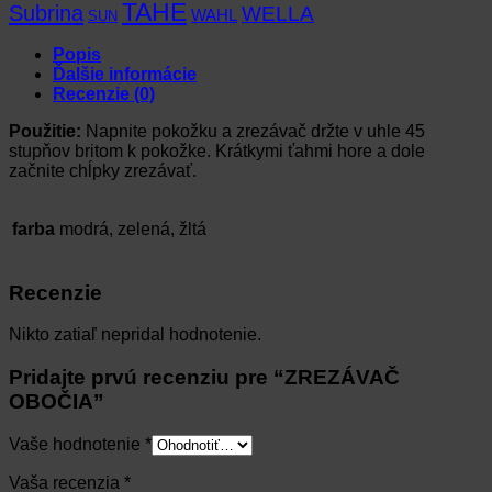
TAHE
Subrina
WELLA
WAHL
SUN
Popis
Ďalšie informácie
Recenzie (0)
Použitie:
Napnite pokožku a zrezávač držte v uhle 45
stupňov britom k pokožke. Krátkymi ťahmi hore a dole
začnite chĺpky zrezávať.
farba
modrá, zelená, žltá
Recenzie
Nikto zatiaľ nepridal hodnotenie.
Pridajte prvú recenziu pre “ZREZÁVAČ
OBOČIA”
Vaše hodnotenie
*
Vaša recenzia
*