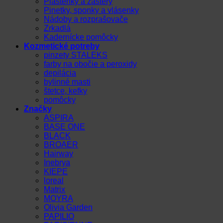
Pláštenky a zástery
Pinetky, sponky a vlásenky
Nádoby a rozprašovače
Zrkadlá
Kadernícke pomôcky
Kozmetické potreby
pinzety STALEKS
farby na obočie a peroxidy
depilácia
bylinné masti
štetce, kefky
pomôcky
Značky
ASPIRA
BASE ONE
BLACK
BROAER
Hairway
Inebrya
KIEPE
loreal
Matrix
MOYRA
Olivia Garden
PAPILIO