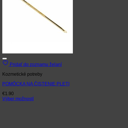
Pridať do zoznamu želaní
Kozmetické potreby
POMÔCKA NA ČISTENIE PLETI
€
1.90
Výber možností
Tento
produkt
má
viacero
variantov.