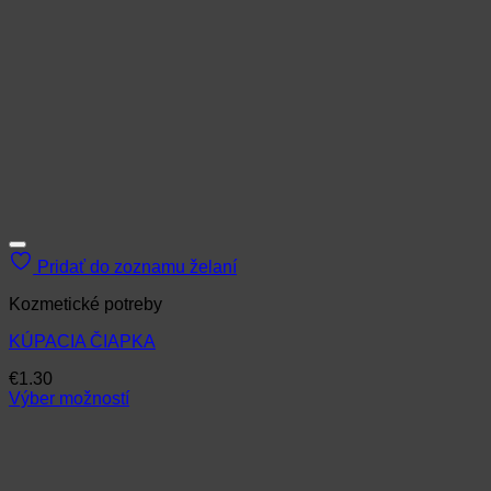
Pridať do zoznamu želaní
Kozmetické potreby
KÚPACIA ČIAPKA
€
1.30
Výber možností
Tento
produkt
má
viacero