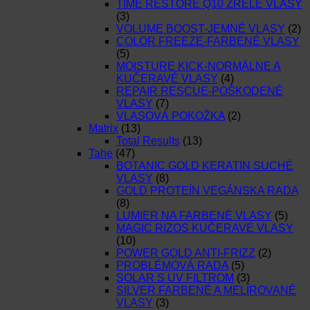
TIME RESTORE Q10 ZRELÉ VLASY
(3)
VOLUME BOOST-JEMNÉ VLASY
(2)
COLOR FREEZE-FARBENÉ VLASY
(5)
MOISTURE KICK-NORMÁLNE A
KUČERAVÉ VLASY
(4)
REPAIR RESCUE-POŠKODENÉ
VLASY
(7)
VLASOVÁ POKOŽKA
(2)
Matrix
(13)
Total Results
(13)
Tahe
(47)
BOTANIC GOLD KERATIN SUCHÉ
VLASY
(8)
GOLD PROTEÍN VEGÁNSKA RADA
(8)
LUMIER NA FARBENÉ VLASY
(5)
MAGIC RIZOS KUČERAVÉ VLASY
(10)
POWER GOLD ANTI-FRIZZ
(2)
PROBLÉMOVÁ RADA
(5)
SOLAR S UV FILTROM
(3)
SILVER FARBENÉ A MELÍROVANÉ
VLASY
(3)