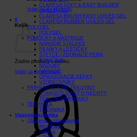
CLARESA SOFT & EASY BUILDER
Vrátiť sa do obchodu
UV/LED GEL
CLARESA BRUSH EASY UV/LED GÉL
0
CLARESA RUBBER UV/LED GÉL
Košík
POLYGEL
POLYGEL
POMÔCKY A NÁSTROJE
NÁRADIE STALEKS
PILNÍKY A LEŠTIČKY
ŠTETCE / ZDOBIACE PERÁ
BUNIČINA
Žiadne produkty v košíku.
NÁDOBY
NÁRADIE
Vrátiť sa do obchodu
OPRAŠOVACIE KEFKY
VZORKOVNÍKY
PRÍPRAVNÉ A INÉ TEKUTINY
STAROSTLIVOSŤ O NECHTY
TEKUTÉ PRÍPRAVKY
TECHNIKA
TECHNIKA
Vlasová kozmetika
Ošetrenie a starostlivosť
Mon Platin
Inebrya