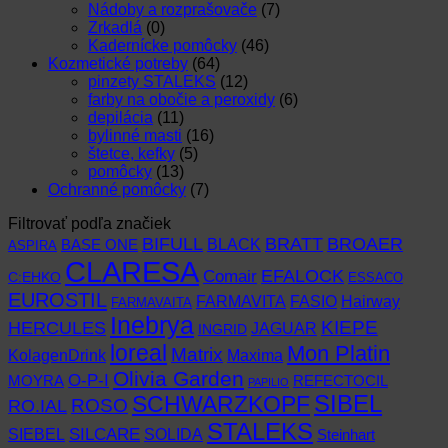
Nádoby a rozprašovače
(7)
Zrkadlá
(0)
Kadernícke pomôcky
(46)
Kozmetické potreby
(64)
pinzety STALEKS
(12)
farby na obočie a peroxidy
(6)
depilácia
(11)
bylinné masti
(16)
štetce, kefky
(5)
pomôcky
(13)
Ochranné pomôcky
(7)
Filtrovať podľa značiek
BIFULL
BROAER
BRATT
BLACK
BASE ONE
ASPIRA
CLARESA
EFALOCK
Comair
C:EHKO
ESSACO
EUROSTIL
FARMAVITA
Hairway
FASIO
FARMAVAITA
Inebrya
KIEPE
HERCULES
JAGUAR
INGRID
loreal
Mon Platin
Matrix
KolagenDrink
Maxima
Olivia Garden
O-P-I
MOYRA
REFECTOCIL
PAPILIO
SCHWARZKOPF
SIBEL
RO.IAL
ROSO
STALEKS
SIEBEL
SILCARE
SOLIDA
Steinhart