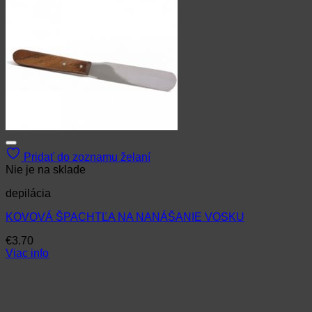
Pridať do zoznamu želaní
Nie je na sklade
depilácia
KOVOVÁ ŠPACHTĽA NA NANÁŠANIE VOSKU
€
3.70
Viac info