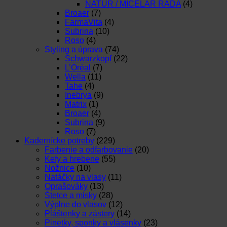
NATUR / MICELAR RADA
(4)
Broaer
(7)
FarmaVita
(4)
Subrina
(10)
Roso
(4)
Styling a úprava
(74)
Schwarzkopf
(22)
L’Oréal
(7)
Wella
(11)
Tahe
(4)
Inebrya
(9)
Matrix
(1)
Broaer
(4)
Subrina
(9)
Roso
(7)
Kadernícke potreby
(229)
Farbenie a odfarbovanie
(20)
Kefy a hrebene
(55)
Nožnice
(10)
Natáčky na vlasy
(11)
Oprašováky
(13)
Štetce a misky
(28)
Výplne do vlasov
(12)
Pláštenky a zástery
(14)
Pinetky, sponky a vlásenky
(23)