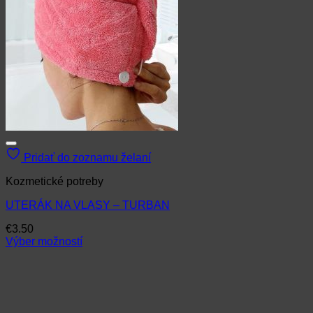
Pridať do zoznamu želaní
Kozmetické potreby
UTERÁK NA VLASY – TURBAN
€
3.50
Výber možností
Tento
produkt
má
viacero
variantov.