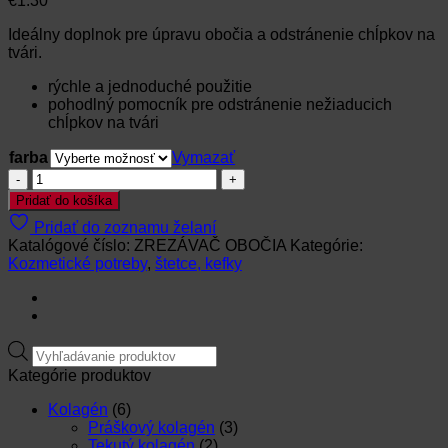
€
1.30
Ideálny doplnok pre úpravu obočia a odstránenie chĺpkov na
tvári.
rýchle a jednoduché použitie
pohodlný pomocník pre odstránenie nežiaducich
chĺpkov na tvári
farba
Vymazať
množstvo
ZREZÁVAČ
Pridať do košíka
OBOČIA
Pridať do zoznamu želaní
Katalógové číslo:
ZREZÁVAČ OBOČIA
Kategórie:
Kozmetické potreby
,
štetce, kefky
Products
search
Kategórie produktov
Kolagén
(6)
Práškový kolagén
(3)
Tekutý kolagén
(2)