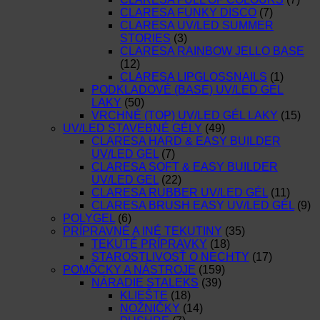
CLARESA FUNKY DISCO
(7)
CLARESA UV/LED SUMMER
STORIES
(3)
CLARESA RAINBOW JELLO BASE
(12)
CLARESA LIPGLOSSNAILS
(1)
PODKLADOVÉ (BASE) UV/LED GÉL
LAKY
(50)
VRCHNÉ (TOP) UV/LED GÉL LAKY
(15)
UV/LED STAVEBNÉ GÉLY
(49)
CLARESA HARD & EASY BUILDER
UV/LED GEL
(7)
CLARESA SOFT & EASY BUILDER
UV/LED GEL
(22)
CLARESA RUBBER UV/LED GÉL
(11)
CLARESA BRUSH EASY UV/LED GÉL
(9)
POLYGEL
(6)
PRÍPRAVNÉ A INÉ TEKUTINY
(35)
TEKUTÉ PRÍPRAVKY
(18)
STAROSTLIVOSŤ O NECHTY
(17)
POMÔCKY A NÁSTROJE
(159)
NÁRADIE STALEKS
(39)
KLIEŠTE
(18)
NOŽNIČKY
(14)