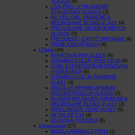
VLASOV
(4)
LISS-PRO - VYHLADENIE
ŠTRUKTÚRY VLASOV
(3)
NO YELLOW - FARBENÉ A
MELÍROVANÉ BLOND VLASY
(4)
PRO-VOLUME OBJEM JEMNÝCH
VLASOV
(3)
FREQUENT - ČASTÉ UMÝVANIE
(4)
PROBLÉMOVÁ RADA
(4)
L’Oréal
(44)
KERATIN ALPHA SLEEK
(4)
VITAMINO COLOR SPEKTRUM
(6)
CURL EXPRESSION-INTENZÍVNA
HYDRATÁCIA
(6)
VITAMINO COLOR-FARBENÉ
VLASY
(4)
ABSOLUT REPAIR LIPIDIUM-
REKONŠTRUKCIA VLASOV
(3)
BLONDIFIER-SILVER-FARBENÉ A
MELÍROVANÉ BLOND VLASY
(2)
PRO LONGER- DLHÉ VLASY
(5)
METAL DETOX
(4)
VLASOVÁ POKOŽKA
(6)
Schwarzkopf
(27)
INDOLA FARBIACA PENA
(1)