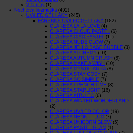
Vitamíny
(1)
Nechtová kozmetika
(492)
UV/LED GÉL LAKY
(245)
FAREBNÉ UV/LED GÉL LAKY
(182)
CLARESA LA LA LOVE
(4)
CLARESA CLOUD PASTEL
(6)
CLARESA CIAO PASTEL
(11)
CLARESA NUDE GLOW
(7)
CLARESA JELLO BASE BUBBLE
(3)
CLARESA ALCHEMY
(10)
CLARESA AUTUMN CRUSH
(6)
CLARESA MAKE A WISH
(10)
CLARESA MYSTIC AURA
(8)
CLARESA STAY COSY
(7)
CLARESA SO SIMPLE
(7)
CLARESA FRENCH TIME
(8)
CLARESA STARLIGHT
(16)
CLARESA KITULEC
(6)
CLARESA WINTER WONDERLAND
(2)
CLARESA UV/LED COLOR
(19)
CLARESA NEON - FLUO
(7)
CLARESA UNICORN GLOW
(5)
CLARESA PASTEL GLAM
(1)
CLARESA FULL OF COLOURS
(7)