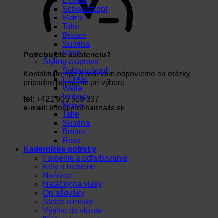
L’Oréal
Schwarzkopf
Matrix
Tahe
Broaer
Subrina
Roso
Potrebujete asistenciu?
Styling a úprava
Schwarzkopf
Kontaktujte nás a radi vám odpovieme na otázky,
L’Oréal
prípadne poradíme pri výbere.
Wella
Inebrya
tel:
+421 905 509 337
Matrix
e-mail:
info@profihairnails.sk
Tahe
Subrina
Broaer
Roso
Kadernícke potreby
Farbenie a odfarbovanie
Kefy a hrebene
Nožnice
Natáčky na vlasy
Oprašováky
Štetce a misky
Výplne do vlasov