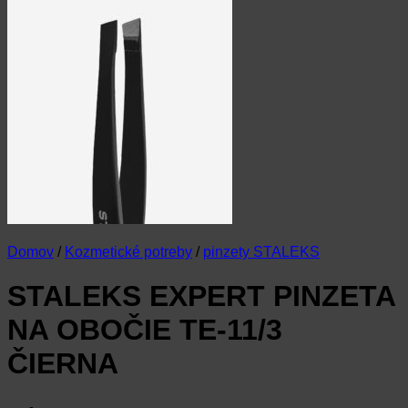
Domov
/
Kozmetické potreby
/
pinzety STALEKS
STALEKS EXPERT PINZETA
NA OBOČIE TE-11/3
ČIERNA