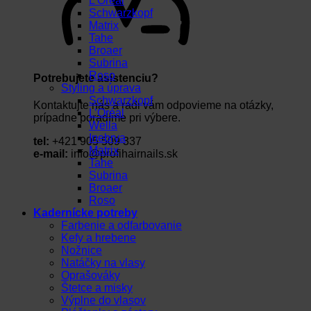
L’Oréal
Schwarzkopf
Matrix
Tahe
Broaer
Subrina
Roso
Potrebujete asistenciu?
Styling a úprava
Schwarzkopf
Kontaktujte nás a radi vám odpovieme na otázky,
L’Oréal
prípadne poradíme pri výbere.
Wella
Inebrya
tel:
+421 905 509 337
Matrix
e-mail:
info@profihairnails.sk
Tahe
Subrina
Broaer
Roso
Kadernícke potreby
Farbenie a odfarbovanie
Kefy a hrebene
Nožnice
Natáčky na vlasy
Oprašováky
Štetce a misky
Výplne do vlasov