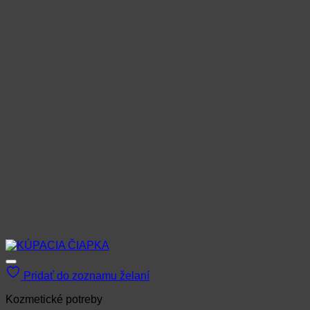
Možnosti
si
môžete
vybrať
na
stránke
produktu.
Pridať do zoznamu želaní
Kozmetické potreby