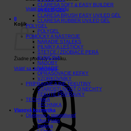
CLARESA SOFT & EASY BUILDER
Vrátiť sa do obchodu
UV/LED GEL
CLARESA BRUSH EASY UV/LED GÉL
0
CLARESA RUBBER UV/LED GÉL
Košík
POLYGEL
POLYGEL
POMÔCKY A NÁSTROJE
NÁRADIE STALEKS
PILNÍKY A LEŠTIČKY
ŠTETCE / ZDOBIACE PERÁ
BUNIČINA
Žiadne produkty v košíku.
NÁDOBY
NÁRADIE
Vrátiť sa do obchodu
OPRAŠOVACIE KEFKY
VZORKOVNÍKY
PRÍPRAVNÉ A INÉ TEKUTINY
STAROSTLIVOSŤ O NECHTY
TEKUTÉ PRÍPRAVKY
TECHNIKA
TECHNIKA
Vlasová kozmetika
Ošetrenie a starostlivosť
Mon Platin
Inebrya