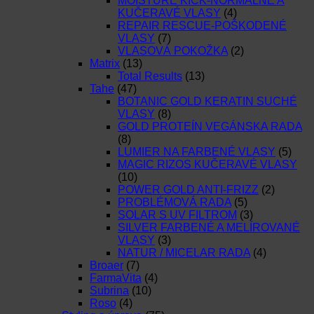
MOISTURE KICK-NORMÁLNE A
KUČERAVÉ VLASY
(4)
REPAIR RESCUE-POŠKODENÉ
VLASY
(7)
VLASOVÁ POKOŽKA
(2)
Matrix
(13)
Total Results
(13)
Tahe
(47)
BOTANIC GOLD KERATIN SUCHÉ
VLASY
(8)
GOLD PROTEÍN VEGÁNSKA RADA
(8)
LUMIER NA FARBENÉ VLASY
(5)
MAGIC RIZOS KUČERAVÉ VLASY
(10)
POWER GOLD ANTI-FRIZZ
(2)
PROBLÉMOVÁ RADA
(5)
SOLAR S UV FILTROM
(3)
SILVER FARBENÉ A MELÍROVANÉ
VLASY
(3)
NATUR / MICELAR RADA
(4)
Broaer
(7)
FarmaVita
(4)
Subrina
(10)
Roso
(4)