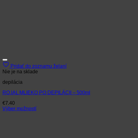
Pridať do zoznamu želaní
Nie je na sklade
depilácia
RO.IAL MLIEKO PO DEPILÁCII – 500ml
€
7.40
Výber možností
Tento
produkt
má
viacero
variantov.