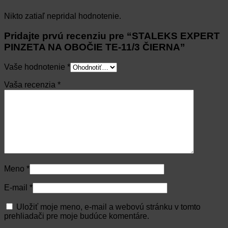
Nikto zatiaľ nepridal hodnotenie.
Pridajte prvú recenziu pre “STALEKS EXPERT
PINZETA NA OBOČIE TE-11/3 ČIERNA”
Vaše hodnotenie
*
Vaša recenzia
*
Meno
*
E-mail
*
Uložiť moje meno, e-mail a webovú stránku v tomto
prehliadači pre moje budúce komentáre.