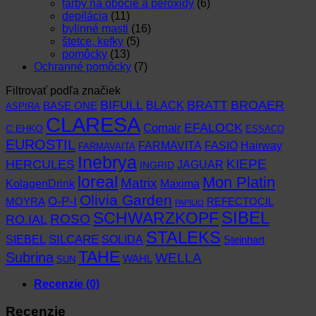
farby na obočie a peroxidy
(6)
depilácia
(11)
bylinné masti
(16)
štetce, kefky
(5)
pomôcky
(13)
Ochranné pomôcky
(7)
Filtrovať podľa značiek
BIFULL
BROAER
BRATT
BLACK
BASE ONE
ASPIRA
CLARESA
EFALOCK
Comair
C:EHKO
ESSACO
EUROSTIL
FARMAVITA
Hairway
FASIO
FARMAVAITA
Inebrya
KIEPE
HERCULES
JAGUAR
INGRID
loreal
Mon Platin
Matrix
KolagenDrink
Maxima
Olivia Garden
O-P-I
MOYRA
REFECTOCIL
PAPILIO
SCHWARZKOPF
SIBEL
RO.IAL
ROSO
STALEKS
SIEBEL
SILCARE
SOLIDA
Steinhart
TAHE
Subrina
WELLA
WAHL
SUN
Recenzie (0)
Recenzie