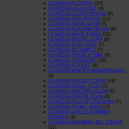
CLARESA ALCHEMY
(10)
CLARESA LA LA LOVE
(4)
CLARESA CLOUD PASTEL
(6)
CLARESA CIAO PASTEL
(11)
CLARESA NUDE GLOW
(7)
CLARESA AUTUMN CRUSH
(6)
CLARESA MAKE A WISH
(10)
CLARESA MYSTIC AURA
(8)
CLARESA STAY COSY
(7)
CLARESA SO SIMPLE
(7)
CLARESA FRENCH TIME
(8)
CLARESA STARLIGHT
(16)
CLARESA KITULEC
(6)
CLARESA WINTER WONDERLAND
(2)
CLARESA UV/LED COLOR
(19)
CLARESA NEON - FLUO
(7)
CLARESA UNICORN GLOW
(5)
CLARESA PASTEL GLAM
(1)
CLARESA FULL OF COLOURS
(7)
CLARESA FUNKY DISCO
(7)
CLARESA UV/LED SUMMER
STORIES
(3)
CLARESA RAINBOW JELLO BASE
(12)