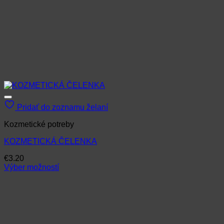
Pridať do zoznamu želaní
Kozmetické potreby
KOZMETICKÁ ČELENKA
€
3.20
Výber možností
Tento
produkt
má
viacero
variantov.
Možnosti