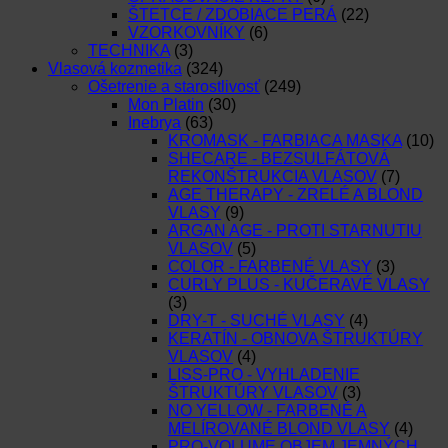
ŠTETCE / ZDOBIACE PERÁ
(22)
VZORKOVNÍKY
(6)
TECHNIKA
(3)
Vlasová kozmetika
(324)
Ošetrenie a starostlivosť
(249)
Mon Platin
(30)
Inebrya
(63)
KROMASK - FARBIACA MASKA
(10)
SHECARE - BEZSULFÁTOVÁ
REKONŠTRUKCIA VLASOV
(7)
AGE THERAPY - ZRELÉ A BLOND
VLASY
(9)
ARGAN AGE - PROTI STARNUTIU
VLASOV
(5)
COLOR - FARBENÉ VLASY
(3)
CURLY PLUS - KUČERAVÉ VLASY
(3)
DRY-T - SUCHÉ VLASY
(4)
KERATÍN - OBNOVA ŠTRUKTÚRY
VLASOV
(4)
LISS-PRO - VYHLADENIE
ŠTRUKTÚRY VLASOV
(3)
NO YELLOW - FARBENÉ A
MELÍROVANÉ BLOND VLASY
(4)
PRO-VOLUME OBJEM JEMNÝCH