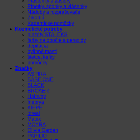
Pláštenky a zástery
Pinetky, sponky a vlásenky
Nádoby a rozprašovače
Zrkadlá
Kadernícke pomôcky
Kozmetické potreby
pinzety STALEKS
farby na obočie a peroxidy
depilácia
bylinné masti
štetce, kefky
pomôcky
Značky
ASPIRA
BASE ONE
BLACK
BROAER
Hairway
Inebrya
KIEPE
loreal
Matrix
MOYRA
Olivia Garden
PAPILIO