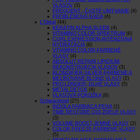
VLASOV
(3)
FREQUENT - ČASTÉ UMÝVANIE
(4)
PROBLÉMOVÁ RADA
(4)
L’Oréal
(44)
KERATIN ALPHA SLEEK
(4)
VITAMINO COLOR SPEKTRUM
(6)
CURL EXPRESSION-INTENZÍVNA
HYDRATÁCIA
(6)
VITAMINO COLOR-FARBENÉ
VLASY
(4)
ABSOLUT REPAIR LIPIDIUM-
REKONŠTRUKCIA VLASOV
(3)
BLONDIFIER-SILVER-FARBENÉ A
MELÍROVANÉ BLOND VLASY
(2)
PRO LONGER- DLHÉ VLASY
(5)
METAL DETOX
(4)
VLASOVÁ POKOŽKA
(6)
Schwarzkopf
(27)
INDOLA FARBIACA PENA
(1)
TIME RESTORE Q10 ZRELÉ VLASY
(3)
VOLUME BOOST-JEMNÉ VLASY
(2)
COLOR FREEZE-FARBENÉ VLASY
(5)