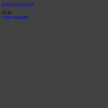
KÚPACIA ČIAPKA
€
1.30
Výber možností
Tento
produkt
má
viacero
variantov.
Možnosti
si
môžete
vybrať
na
stránke
produktu.