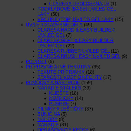
CLARESA LIPGLOSSNAILS
(1)
PODKLADOVÉ (BASE) UV/LED GÉL
LAKY
(50)
VRCHNÉ (TOP) UV/LED GÉL LAKY
(15)
UV/LED STAVEBNÉ GÉLY
(49)
CLARESA HARD & EASY BUILDER
UV/LED GEL
(7)
CLARESA SOFT & EASY BUILDER
UV/LED GEL
(22)
CLARESA RUBBER UV/LED GÉL
(11)
CLARESA BRUSH EASY UV/LED GÉL
(9)
POLYGEL
(6)
PRÍPRAVNÉ A INÉ TEKUTINY
(35)
TEKUTÉ PRÍPRAVKY
(18)
STAROSTLIVOSŤ O NECHTY
(17)
POMÔCKY A NÁSTROJE
(159)
NÁRADIE STALEKS
(39)
KLIEŠTE
(18)
NOŽNIČKY
(14)
PUSHRE
(7)
PILNÍKY A LEŠTIČKY
(37)
BUNIČINA
(5)
NÁDOBY
(8)
NÁRADIE
(31)
OPRAŠOVACIE KEFKY
(6)