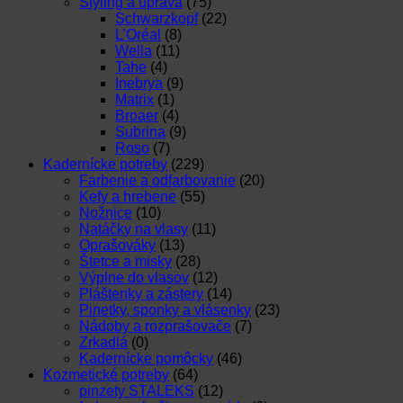
Styling a úprava
(75)
Schwarzkopf
(22)
L’Oréal
(8)
Wella
(11)
Tahe
(4)
Inebrya
(9)
Matrix
(1)
Broaer
(4)
Subrina
(9)
Roso
(7)
Kadernícke potreby
(229)
Farbenie a odfarbovanie
(20)
Kefy a hrebene
(55)
Nožnice
(10)
Natáčky na vlasy
(11)
Oprašováky
(13)
Štetce a misky
(28)
Výplne do vlasov
(12)
Pláštenky a zástery
(14)
Pinetky, sponky a vlásenky
(23)
Nádoby a rozprašovače
(7)
Zrkadlá
(0)
Kadernícke pomôcky
(46)
Kozmetické potreby
(64)
pinzety STALEKS
(12)