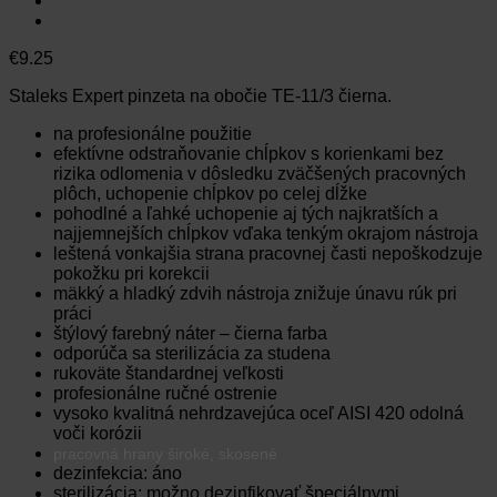
€
9.25
Staleks Expert pinzeta na obočie TE-11/3 čierna.
na profesionálne použitie
efektívne odstraňovanie chĺpkov s korienkami bez
rizika odlomenia v dôsledku zväčšených pracovných
plôch, uchopenie chĺpkov po celej dĺžke
pohodlné a ľahké uchopenie aj tých najkratších a
najjemnejších chĺpkov vďaka tenkým okrajom nástroja
leštená vonkajšia strana pracovnej časti nepoškodzuje
pokožku pri korekcii
mäkký a hladký zdvih nástroja znižuje únavu rúk pri
práci
štýlový farebný náter – čierna farba
odporúča sa sterilizácia za studena
rukoväte štandardnej veľkosti
profesionálne ručné ostrenie
vysoko kvalitná nehrdzavejúca oceľ AISI 420 odolná
voči korózii
pracovná hrany široké, skosené
dezinfekcia: áno
sterilizácia: možno dezinfikovať špeciálnymi