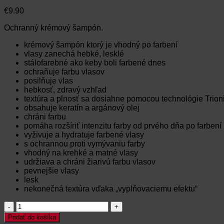
€
9.90
Ochranný krémový šampón.
krémový šampón ktorý je vhodný po farbení
vlasy zanechá hebké, lesklé
stálofarebné ako keby boli farbené dnes
ochraňuje farbu vlasov
posilňuje vlas
hebkosť, zdravý vzhľad
textúra a plnosť sa dosiahne pomocou technológie Trion
obsahuje keratín a argánový olej
chráni farbu
pomáha rozšíriť intenzitu farby od prvého dňa po farbení
vyživuje a hydratuje farbené vlasy
s ochrannou proti vymývaniu farby
vhodný na krehké a matné vlasy
udržiava a chráni žiarivú farbu vlasov
pevnejšie vlasy
lesk
nekonečná textúra vďaka „vyplňovaciemu efektu“
množstvo
TAHE
Pridať do košíka
LUMIERE