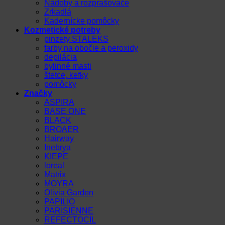
Nádoby a rozprašovače
Zrkadlá
Kadernícke pomôcky
Kozmetické potreby
pinzety STALEKS
farby na obočie a peroxidy
depilácia
bylinné masti
štetce, kefky
pomôcky
Značky
ASPIRA
BASE ONE
BLACK
BROAER
Hairway
Inebrya
KIEPE
loreal
Matrix
MOYRA
Olivia Garden
PAPILIO
PARISIENNE
REFECTOCIL