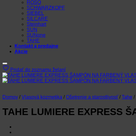
ROSO
SCHWARZKOPF
SIEBEL
SILCARE
Steinhart
SUN
SUNone
TAHE
Kontakt a predajne
Akcie
Pridať do zoznamu želaní
Domov
/
Vlasová kozmetika
/
Ošetrenie a starostlivosť
/
Tahe
/
TAHE LUMIERE EXPRESS Š