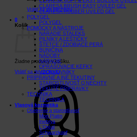
CLARESA SOFT & EASY BUILDER UV/LE
CLARESA BRUSH EASY UV/LED GÉL
Vrátiť sa do obchodu
CLARESA RUBBER UV/LED GÉL
POLYGEL
0
POLYGEL
Košík
POMÔCKY A NÁSTROJE
NÁRADIE STALEKS
PILNÍKY A LEŠTIČKY
ŠTETCE / ZDOBIACE PERÁ
BUNIČINA
NÁDOBY
NÁRADIE
Žiadne produkty v košíku.
OPRAŠOVACIE KEFKY
Vrátiť sa do obchodu
VZORKOVNÍKY
PRÍPRAVNÉ A INÉ TEKUTINY
STAROSTLIVOSŤ O NECHTY
TEKUTÉ PRÍPRAVKY
TECHNIKA
TECHNIKA
Vlasová kozmetika
Ošetrenie a starostlivosť
Mon Platin
Inebrya
L’Oréal
Schwarzkopf