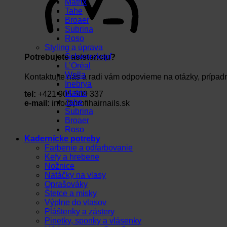
Matrix
Tahe
Broaer
Subrina
Roso
Styling a úprava
Schwarzkopf
Potrebujete asistenciu?
L’Oréal
Wella
Kontaktujte nás a radi vám odpovieme na otázky, prípad
Inebrya
Matrix
tel:
+421 905 509 337
Tahe
e-mail:
info@profihairnails.sk
Subrina
Broaer
Roso
Kadernícke potreby
Farbenie a odfarbovanie
Kefy a hrebene
Nožnice
Natáčky na vlasy
Oprašováky
Štetce a misky
Výplne do vlasov
Pláštenky a zástery
Pinetky, sponky a vlásenky