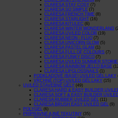
CLARESA STAY COSY
(7)
CLARESA SO SIMPLE
(7)
CLARESA FRENCH TIME
(8)
CLARESA STARLIGHT
(16)
CLARESA KITULEC
(6)
CLARESA WINTER WONDERLAND
(
CLARESA UV/LED COLOR
(19)
CLARESA NEON - FLUO
(7)
CLARESA UNICORN GLOW
(5)
CLARESA PASTEL GLAM
(1)
CLARESA FULL OF COLOURS
(7)
CLARESA FUNKY DISCO
(7)
CLARESA UV/LED SUMMER STORIE
CLARESA RAINBOW JELLO BASE
(1
CLARESA LIPGLOSSNAILS
(1)
PODKLADOVÉ (BASE) UV/LED GÉL LAKY
VRCHNÉ (TOP) UV/LED GÉL LAKY
(15)
UV/LED STAVEBNÉ GÉLY
(49)
CLARESA HARD & EASY BUILDER UV/LE
CLARESA SOFT & EASY BUILDER UV/LE
CLARESA RUBBER UV/LED GÉL
(11)
CLARESA BRUSH EASY UV/LED GÉL
(9)
POLYGEL
(6)
PRÍPRAVNÉ A INÉ TEKUTINY
(35)