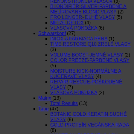
REKONŠTRUKCIA VLASOV
(3)
BLONDIFIER-SILVER-FARBENÉ A
MELÍROVANÉ BLOND VLASY
(2)
PRO LONGER- DLHÉ VLASY
(5)
METAL DETOX
(4)
VLASOVÁ POKOŽKA
(6)
Schwarzkopf
(27)
INDOLA FARBIACA PENA
(1)
TIME RESTORE Q10 ZRELÉ VLASY
(3)
VOLUME BOOST-JEMNÉ VLASY
(2)
COLOR FREEZE-FARBENÉ VLASY
(5)
MOISTURE KICK-NORMÁLNE A
KUČERAVÉ VLASY
(4)
REPAIR RESCUE-POŠKODENÉ
VLASY
(7)
VLASOVÁ POKOŽKA
(2)
Matrix
(13)
Total Results
(13)
Tahe
(47)
BOTANIC GOLD KERATIN SUCHÉ
VLASY
(8)
GOLD PROTEÍN VEGÁNSKA RADA
(8)