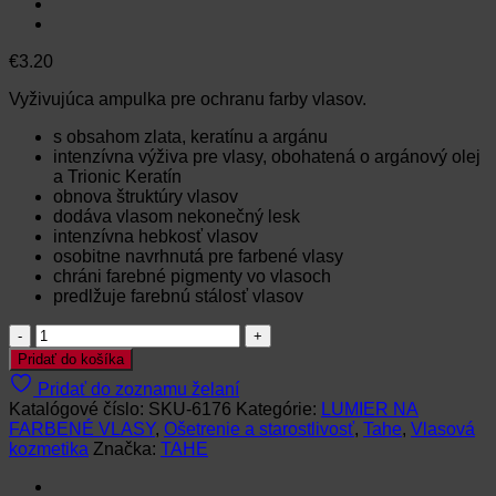
€
3.20
Vyživujúca ampulka pre ochranu farby vlasov.
s obsahom zlata, keratínu a argánu
intenzívna výživa pre vlasy, obohatená o argánový olej
a Trionic Keratín
obnova štruktúry vlasov
dodáva vlasom nekonečný lesk
intenzívna hebkosť vlasov
osobitne navrhnutá pre farbené vlasy
chráni farebné pigmenty vo vlasoch
predlžuje farebnú stálosť vlasov
množstvo
TAHE
Pridať do košíka
LUMIÉRE
Pridať do zoznamu želaní
INFUSION
Katalógové číslo:
SKU-6176
Kategórie:
LUMIER NA
PO
FARBENÉ VLASY
,
Ošetrenie a starostlivosť
,
Tahe
,
Vlasová
FARBENÍ-10ml
kozmetika
Značka:
TAHE