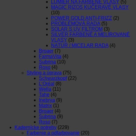
LUMIER NA FARBENÉ VLASY
(5)
MAGIC RIZOS KUČERAVÉ VLASY
(10)
POWER GOLD ANTI-FRIZZ
(2)
PROBLÉMOVÁ RADA
(5)
SOLAR S UV FILTROM
(3)
SILVER FARBENÉ A MELÍROVANÉ
VLASY
(3)
NATUR / MICELAR RADA
(4)
Broaer
(7)
FarmaVita
(4)
Subrina
(10)
Roso
(4)
Styling a úprava
(75)
Schwarzkopf
(22)
L’Oréal
(8)
Wella
(11)
Tahe
(4)
Inebrya
(9)
Matrix
(1)
Broaer
(4)
Subrina
(9)
Roso
(7)
Kadernícke potreby
(229)
Farbenie a odfarbovanie
(20)