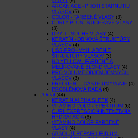
VLASY
(9)
ARGAN AGE - PROTI STARNUTIU
VLASOV
(5)
COLOR - FARBENÉ VLASY
(3)
CURLY PLUS - KUČERAVÉ VLASY
(3)
DRY-T - SUCHÉ VLASY
(4)
KERATÍN - OBNOVA ŠTRUKTÚRY
VLASOV
(4)
LISS-PRO - VYHLADENIE
ŠTRUKTÚRY VLASOV
(3)
NO YELLOW - FARBENÉ A
MELÍROVANÉ BLOND VLASY
(4)
PRO-VOLUME OBJEM JEMNÝCH
VLASOV
(3)
FREQUENT - ČASTÉ UMÝVANIE
(4)
PROBLÉMOVÁ RADA
(4)
L’Oréal
(44)
KERATIN ALPHA SLEEK
(4)
VITAMINO COLOR SPEKTRUM
(6)
CURL EXPRESSION-INTENZÍVNA
HYDRATÁCIA
(6)
VITAMINO COLOR-FARBENÉ
VLASY
(4)
ABSOLUT REPAIR LIPIDIUM-