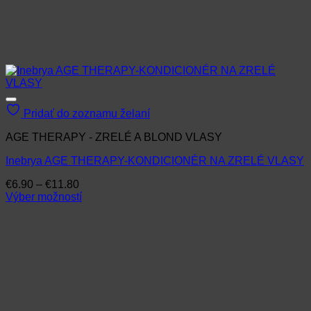
Pridať do zoznamu želaní
AGE THERAPY - ZRELÉ A BLOND VLASY
Inebrya AGE THERAPY-KONDICIONÉR NA ZRELÉ VLASY
Price
€
6.90
–
€
11.80
range:
Výber možností
Tento
€6.90
produkt
through
má
€11.80
viacero
variantov.
Možnosti
si
môžete
vybrať