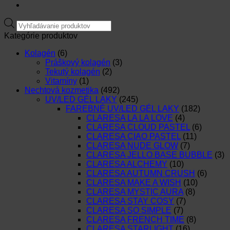
Products
search
Kategórie produktov
Kolagén
(6)
Práškový kolagén
(3)
Tekutý kolagén
(2)
Vitamíny
(1)
Nechtová kozmetika
(492)
UV/LED GÉL LAKY
(245)
FAREBNÉ UV/LED GÉL LAKY
(182)
CLARESA LA LA LOVE
(4)
CLARESA CLOUD PASTEL
(6)
CLARESA CIAO PASTEL
(11)
CLARESA NUDE GLOW
(7)
CLARESA JELLO BASE BUBBLE
(3)
CLARESA ALCHEMY
(10)
CLARESA AUTUMN CRUSH
(6)
CLARESA MAKE A WISH
(10)
CLARESA MYSTIC AURA
(8)
CLARESA STAY COSY
(7)
CLARESA SO SIMPLE
(7)
CLARESA FRENCH TIME
(8)
CLARESA STARLIGHT
(16)