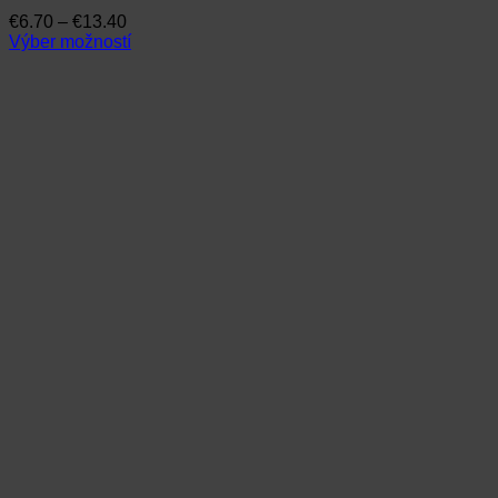
Price
€
6.70
–
€
13.40
range:
Výber možností
Tento
€6.70
produkt
through
má
€13.40
viacero
variantov.
Možnosti
si
môžete
vybrať
na
stránke
produktu.