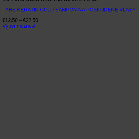
TAHE KERATIN GOLD ŠAMPÓN NA POŠKODENÉ VLASY
Price
€
12.50
–
€
22.50
range:
Výber možností
Tento
€12.50
produkt
through
má
€22.50
viacero
variantov.
Možnosti
si
môžete
vybrať
na
stránke
produktu.