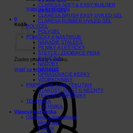
CLARESA SOFT & EASY BUILDER
Vrátiť sa do obchodu
UV/LED GEL
CLARESA BRUSH EASY UV/LED GÉL
0
CLARESA RUBBER UV/LED GÉL
Košík
POLYGEL
POLYGEL
POMÔCKY A NÁSTROJE
NÁRADIE STALEKS
PILNÍKY A LEŠTIČKY
ŠTETCE / ZDOBIACE PERÁ
BUNIČINA
Žiadne produkty v košíku.
NÁDOBY
NÁRADIE
Vrátiť sa do obchodu
OPRAŠOVACIE KEFKY
VZORKOVNÍKY
PRÍPRAVNÉ A INÉ TEKUTINY
STAROSTLIVOSŤ O NECHTY
TEKUTÉ PRÍPRAVKY
TECHNIKA
TECHNIKA
Vlasová kozmetika
Ošetrenie a starostlivosť
Mon Platin
Inebrya