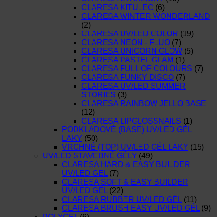
CLARESA KITULEC
(6)
CLARESA WINTER WONDERLAND
(2)
CLARESA UV/LED COLOR
(19)
CLARESA NEON - FLUO
(7)
CLARESA UNICORN GLOW
(5)
CLARESA PASTEL GLAM
(1)
CLARESA FULL OF COLOURS
(7)
CLARESA FUNKY DISCO
(7)
CLARESA UV/LED SUMMER
STORIES
(3)
CLARESA RAINBOW JELLO BASE
(12)
CLARESA LIPGLOSSNAILS
(1)
PODKLADOVÉ (BASE) UV/LED GÉL
LAKY
(50)
VRCHNÉ (TOP) UV/LED GÉL LAKY
(15)
UV/LED STAVEBNÉ GÉLY
(49)
CLARESA HARD & EASY BUILDER
UV/LED GEL
(7)
CLARESA SOFT & EASY BUILDER
UV/LED GEL
(22)
CLARESA RUBBER UV/LED GÉL
(11)
CLARESA BRUSH EASY UV/LED GÉL
(9)
POLYGEL
(6)