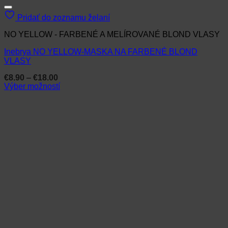
Pridať do zoznamu želaní
NO YELLOW - FARBENÉ A MELÍROVANÉ BLOND VLASY
Inebrya NO YELLOW-MASKA NA FARBENÉ BLOND
VLASY
Price
€
8.90
–
€
18.00
range:
Výber možností
€8.90
Tento
through
produkt
€18.00
má
viacero
variantov.
Možnosti
si
môžete
vybrať
na
stránke
produktu.