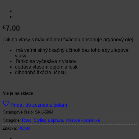
7.00
€
Lak na vlasy s maximálnou fixáciou obsahuje argánový olej.
má veľmi silný fixačný účinok bez toho aby zlepoval
vlasy
ľahko sa vyčesáva z vlasov
dodáva vlasom objem a lesk
dlhodobá fixácia účesu
Nie je na sklade
Pridať do zoznamu želaní
Katalógové číslo:
SKU-5994
Kategórie:
Roso
,
Styling a úprava
,
Vlasová kozmetika
Značka:
ROSO