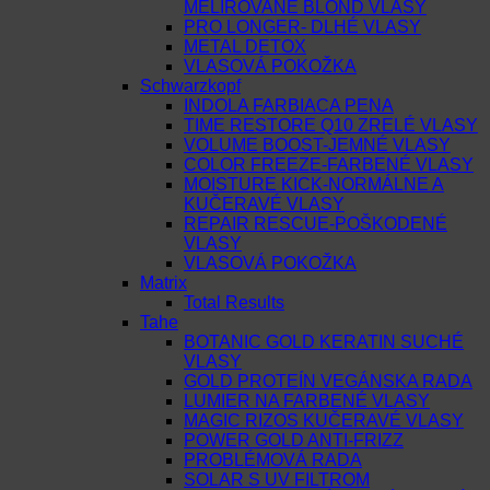
MELÍROVANÉ BLOND VLASY
PRO LONGER- DLHÉ VLASY
METAL DETOX
VLASOVÁ POKOŽKA
Schwarzkopf
INDOLA FARBIACA PENA
TIME RESTORE Q10 ZRELÉ VLASY
VOLUME BOOST-JEMNÉ VLASY
COLOR FREEZE-FARBENÉ VLASY
MOISTURE KICK-NORMÁLNE A
KUČERAVÉ VLASY
REPAIR RESCUE-POŠKODENÉ
VLASY
VLASOVÁ POKOŽKA
Matrix
Total Results
Tahe
BOTANIC GOLD KERATIN SUCHÉ
VLASY
GOLD PROTEÍN VEGÁNSKA RADA
LUMIER NA FARBENÉ VLASY
MAGIC RIZOS KUČERAVÉ VLASY
POWER GOLD ANTI-FRIZZ
PROBLÉMOVÁ RADA
SOLAR S UV FILTROM