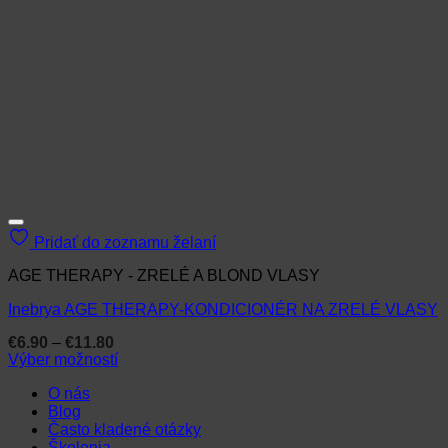
Pridať do zoznamu želaní
AGE THERAPY - ZRELÉ A BLOND VLASY
Inebrya AGE THERAPY-KONDICIONÉR NA ZRELÉ VLASY
Price
€
6.90
–
€
11.80
range:
Výber možností
€6.90
Tento
through
O nás
produkt
€11.80
Blog
má
Často kladené otázky
viacero
Školenia