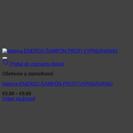
Pridať do zoznamu želaní
Ošetrenie a starostlivosť
Inebrya ENERGY-ŠAMPÓN PROTI VYPADÁVANIU
Price
€
5.80
–
€
9.60
range:
Výber možností
€5.80
Tento
through
produkt
€9.60
má
viacero
variantov.
Možnosti