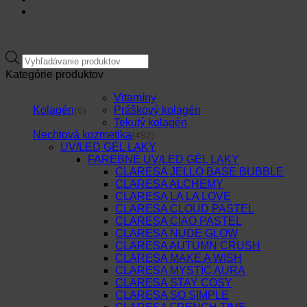
Products
search
Kategórie produktov
Vitamíny
Kolagén
Práškový kolagén
(6)
Tekutý kolagén
Nechtová kozmetika
(492)
UV/LED GÉL LAKY
FAREBNÉ UV/LED GÉL LAKY
CLARESA JELLO BASE BUBBLE
CLARESA ALCHEMY
CLARESA LA LA LOVE
CLARESA CLOUD PASTEL
CLARESA CIAO PASTEL
CLARESA NUDE GLOW
CLARESA AUTUMN CRUSH
CLARESA MAKE A WISH
CLARESA MYSTIC AURA
CLARESA STAY COSY
CLARESA SO SIMPLE