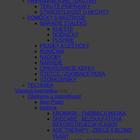
PRÍPRAVNÉ A INÉ TEKUTINY
TEKUTÉ PRÍPRAVKY
STAROSTLIVOSŤ O NECHTY
POMÔCKY A NÁSTROJE
NÁRADIE STALEKS
KLIEŠTE
NOŽNIČKY
PUSHRE
PILNÍKY A LEŠTIČKY
BUNIČINA
NÁDOBY
NÁRADIE
OPRAŠOVACIE KEFKY
ŠTETCE / ZDOBIACE PERÁ
VZORKOVNÍKY
TECHNIKA
Vlasová kozmetika
(324)
Ošetrenie a starostlivosť
Mon Platin
Inebrya
KROMASK - FARBIACA MASKA
SHECARE - BEZSULFÁTOVÁ
REKONŠTRUKCIA VLASOV
AGE THERAPY - ZRELÉ A BLOND
VLASY