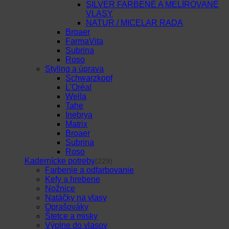
SILVER FARBENÉ A MELÍROVANÉ
VLASY
NATUR / MICELAR RADA
Broaer
FarmaVita
Subrina
Roso
Styling a úprava
Schwarzkopf
L’Oréal
Wella
Tahe
Inebrya
Matrix
Broaer
Subrina
Roso
Kadernícke potreby
(229)
Farbenie a odfarbovanie
Kefy a hrebene
Nožnice
Natáčky na vlasy
Oprašováky
Štetce a misky
Výplne do vlasov