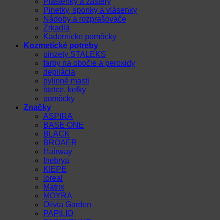
Pláštenky a zástery
Pinetky, sponky a vlásenky
Nádoby a rozprašovače
Zrkadlá
Kadernícke pomôcky
Kozmetické potreby
pinzety STALEKS
farby na obočie a peroxidy
depilácia
bylinné masti
štetce, kefky
pomôcky
Značky
ASPIRA
BASE ONE
BLACK
BROAER
Hairway
Inebrya
KIEPE
loreal
Matrix
MOYRA
Olivia Garden
PAPILIO