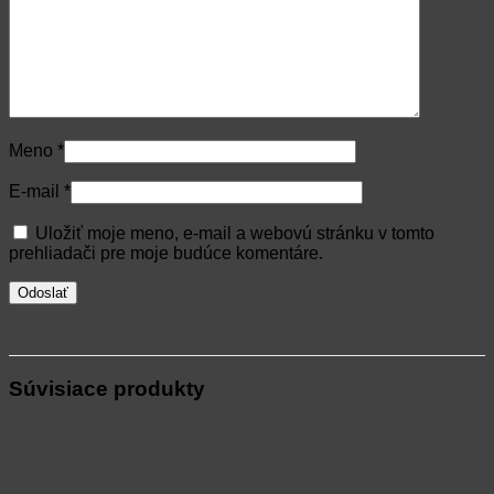
Meno
*
E-mail
*
Uložiť moje meno, e-mail a webovú stránku v tomto
prehliadači pre moje budúce komentáre.
Súvisiace produkty