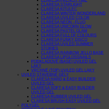
CLARESA FRENCH TIME
CLARESA STARLIGHT
CLARESA KITULEC
CLARESA WINTER WONDERLAND
CLARESA UV/LED COLOR
CLARESA NEON - FLUO
CLARESA UNICORN GLOW
CLARESA PASTEL GLAM
CLARESA FULL OF COLOURS
CLARESA FUNKY DISCO
CLARESA UV/LED SUMMER
STORIES
CLARESA RAINBOW JELLO BASE
CLARESA LIPGLOSSNAILS
PODKLADOVÉ (BASE) UV/LED GÉL
LAKY
VRCHNÉ (TOP) UV/LED GÉL LAKY
UV/LED STAVEBNÉ GÉLY
CLARESA HARD & EASY BUILDER
UV/LED GEL
CLARESA SOFT & EASY BUILDER
UV/LED GEL
CLARESA RUBBER UV/LED GÉL
CLARESA BRUSH EASY UV/LED GÉL
POLYGEL