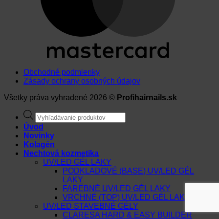
Obchodné podmienky
Zásady ochrany osobných údajov
Všetky práva vyhradené 2026 ©
Profihairnails.sk
Products
search
Úvod
Novinky
Kolagén
Nechtová kozmetika
UV/LED GÉL LAKY
PODKLADOVÉ (BASE) UV/LED GÉL
LAKY
FAREBNÉ UV/LED GÉL LAKY
VRCHNÉ (TOP) UV/LED GÉL LAKY
UV/LED STAVEBNÉ GÉLY
CLARESA HARD & EASY BUILDER