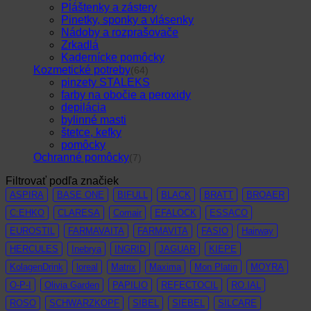
Pláštenky a zástery
Pinetky, sponky a vlásenky
Nádoby a rozprašovače
Zrkadlá
Kadernícke pomôcky
Kozmetické potreby
(64)
pinzety STALEKS
farby na obočie a peroxidy
depilácia
bylinné masti
štetce, kefky
pomôcky
Ochranné pomôcky
(7)
Filtrovať podľa značiek
ASPIRA
BASE ONE
BIFULL
BLACK
BRATT
BROAER
C:EHKO
CLARESA
Comair
EFALOCK
ESSACO
EUROSTIL
FARMAVAITA
FARMAVITA
FASIO
Hairway
HERCULES
Inebrya
INGRID
JAGUAR
KIEPE
KolagenDrink
loreal
Matrix
Maxima
Mon Platin
MOYRA
O-P-I
Olivia Garden
PAPILIO
REFECTOCIL
RO.IAL
ROSO
SCHWARZKOPF
SIBEL
SIEBEL
SILCARE