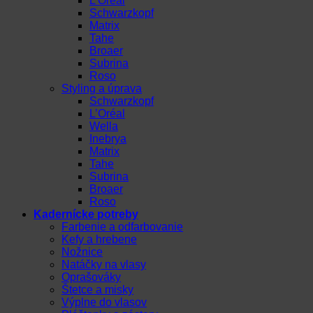
L’Oréal
Schwarzkopf
Matrix
Tahe
Broaer
Subrina
Roso
Styling a úprava
Schwarzkopf
L’Oréal
Wella
Inebrya
Matrix
Tahe
Subrina
Broaer
Roso
Kadernícke potreby
Farbenie a odfarbovanie
Kefy a hrebene
Nožnice
Natáčky na vlasy
Oprašováky
Štetce a misky
Výplne do vlasov