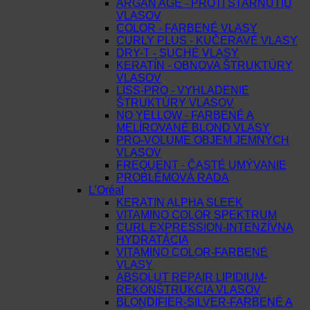
ARGAN AGE - PROTI STARNUTIU
VLASOV
COLOR - FARBENÉ VLASY
CURLY PLUS - KUČERAVÉ VLASY
DRY-T - SUCHÉ VLASY
KERATÍN - OBNOVA ŠTRUKTÚRY
VLASOV
LISS-PRO - VYHLADENIE
ŠTRUKTÚRY VLASOV
NO YELLOW - FARBENÉ A
MELÍROVANÉ BLOND VLASY
PRO-VOLUME OBJEM JEMNÝCH
VLASOV
FREQUENT - ČASTÉ UMÝVANIE
PROBLÉMOVÁ RADA
L’Oréal
KERATIN ALPHA SLEEK
VITAMINO COLOR SPEKTRUM
CURL EXPRESSION-INTENZÍVNA
HYDRATÁCIA
VITAMINO COLOR-FARBENÉ
VLASY
ABSOLUT REPAIR LIPIDIUM-
REKONŠTRUKCIA VLASOV
BLONDIFIER-SILVER-FARBENÉ A