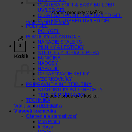
CLARESA SOFT & EASY BUILDER
UV/LED GEL
Žiadne produkty v košíku.
CLARESA BRUSH EASY UV/LED GÉL
CLARESA RUBBER UV/LED GÉL
Vrátiť sa do obchodu
POLYGEL
POLYGEL
POMÔCKY A NÁSTROJE
NÁRADIE STALEKS
0
PILNÍKY A LEŠTIČKY
ŠTETCE / ZDOBIACE PERÁ
Košík
BUNIČINA
NÁDOBY
NÁRADIE
OPRAŠOVACIE KEFKY
VZORKOVNÍKY
PRÍPRAVNÉ A INÉ TEKUTINY
STAROSTLIVOSŤ O NECHTY
TEKUTÉ PRÍPRAVKY
Žiadne produkty v košíku.
TECHNIKA
TECHNIKA
Vrátiť sa do obchodu
Vlasová kozmetika
Ošetrenie a starostlivosť
Mon Platin
Inebrya