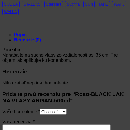
SOLIDA
STALEKS
Steinhart
Subrina
SUN
TAHE
WAHL
WELLA
Popis
Recenzie (0)
Použitie:
Nanášajte na suché vlasy zo vzdialenosti asi 35 cm. Pre
objem lak aplikujte ku korienkom.
Recenzie
Nikto zatiaľ nepridal hodnotenie.
Pridajte prvú recenziu pre “Roso-BLACK LAK
NA VLASY ARGAN-500ml”
Vaše hodnotenie
*
Vaša recenzia
*