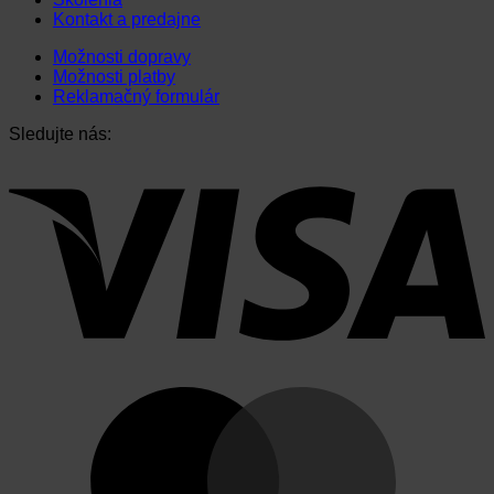
variantov.
Kontakt a predajne
Možnosti
si
Možnosti dopravy
môžete
Možnosti platby
vybrať
Reklamačný formulár
na
stránke
Sledujte nás:
produktu.