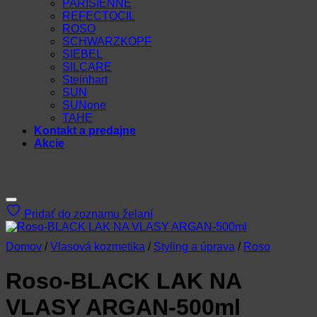
PARISIENNE
REFECTOCIL
ROSO
SCHWARZKOPF
SIEBEL
SILCARE
Steinhart
SUN
SUNone
TAHE
Kontakt a predajne
Akcie
Pridať do zoznamu želaní
Domov
/
Vlasová kozmetika
/
Styling a úprava
/
Roso
Roso-BLACK LAK NA
VLASY ARGAN-500ml