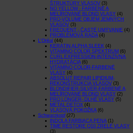
ŠTRUKTÚRY VLASOV
(3)
NO YELLOW - FARBENÉ A
MELÍROVANÉ BLOND VLASY
(4)
PRO-VOLUME OBJEM JEMNÝCH
VLASOV
(3)
FREQUENT - ČASTÉ UMÝVANIE
(4)
PROBLÉMOVÁ RADA
(4)
L’Oréal
(44)
KERATIN ALPHA SLEEK
(4)
VITAMINO COLOR SPEKTRUM
(6)
CURL EXPRESSION-INTENZÍVNA
HYDRATÁCIA
(6)
VITAMINO COLOR-FARBENÉ
VLASY
(4)
ABSOLUT REPAIR LIPIDIUM-
REKONŠTRUKCIA VLASOV
(3)
BLONDIFIER-SILVER-FARBENÉ A
MELÍROVANÉ BLOND VLASY
(2)
PRO LONGER- DLHÉ VLASY
(5)
METAL DETOX
(4)
VLASOVÁ POKOŽKA
(6)
Schwarzkopf
(27)
INDOLA FARBIACA PENA
(1)
TIME RESTORE Q10 ZRELÉ VLASY
(3)