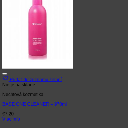
Pridať do zoznamu želaní
Nie je na sklade
Nechtová kozmetika
BASE ONE CLEANER – 970ml
€
7.20
Viac info