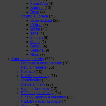
FarmaVita
(4)
Subrina
(10)
Roso
(4)
Styling a úprava
(75)
Schwarzkopf
(22)
L’Oréal
(8)
Wella
(11)
Tahe
(4)
Inebrya
(9)
Matrix
(1)
Broaer
(4)
Subrina
(9)
Roso
(7)
Kadernícke potreby
(229)
Farbenie a odfarbovanie
(20)
Kefy a hrebene
(55)
Nožnice
(10)
Natáčky na vlasy
(11)
Oprašováky
(13)
Štetce a misky
(28)
Výplne do vlasov
(12)
Pláštenky a zástery
(14)
Pinetky, sponky a vlásenky
(23)
Nádoby a rozprašovače
(7)
Zrkadlá
(0)