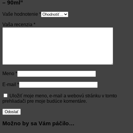
– 90ml”
Vaše hodnotenie
*
Vaša recenzia
*
Meno
*
E-mail
*
Uložiť moje meno, e-mail a webovú stránku v tomto
prehliadači pre moje budúce komentáre.
Možno by sa Vám páčilo…