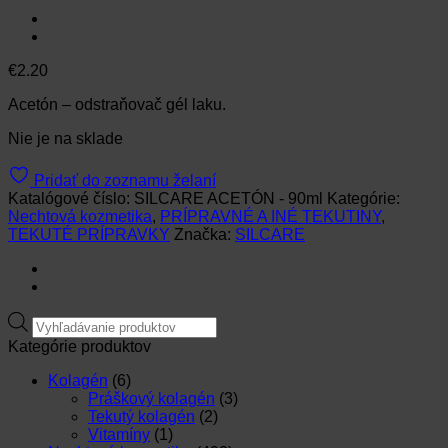
€
2.20
Acetón – odstraňovač gél laku.
Nie je na sklade
Pridať do zoznamu želaní
Katalógové číslo:
SILCARE ACETÓN - 90ml
Kategórie:
Nechtová kozmetika
,
PRÍPRAVNÉ A INÉ TEKUTINY
,
TEKUTÉ PRÍPRAVKY
Značka:
SILCARE
Products
search
Kategórie produktov
Kolagén
(6)
Práškový kolagén
(3)
Tekutý kolagén
(2)
Vitamíny
(1)