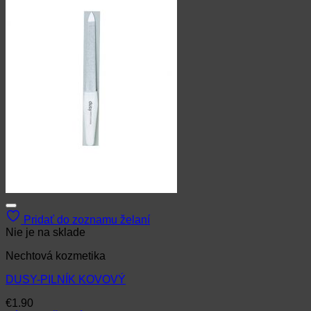
Pridať do zoznamu želaní
Nie je na sklade
Nechtová kozmetika
DUSY-PILNÍK KOVOVÝ
€
1.90