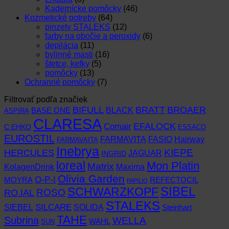
Kadernícke pomôcky
(46)
Kozmetické potreby
(64)
pinzety STALEKS
(12)
farby na obočie a peroxidy
(6)
depilácia
(11)
bylinné masti
(16)
štetce, kefky
(5)
pomôcky
(13)
Ochranné pomôcky
(7)
Filtrovať podľa značiek
BIFULL
BROAER
BRATT
BLACK
BASE ONE
ASPIRA
CLARESA
EFALOCK
Comair
C:EHKO
ESSACO
EUROSTIL
FARMAVITA
Hairway
FASIO
FARMAVAITA
Inebrya
KIEPE
HERCULES
JAGUAR
INGRID
loreal
Mon Platin
Matrix
KolagenDrink
Maxima
Olivia Garden
O-P-I
MOYRA
REFECTOCIL
PAPILIO
SCHWARZKOPF
SIBEL
RO.IAL
ROSO
STALEKS
SIEBEL
SILCARE
SOLIDA
Steinhart
TAHE
Subrina
WELLA
WAHL
SUN