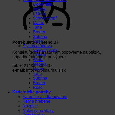
Mon Platin
Inebrya
L’Oréal
Schwarzkopf
Matrix
Tahe
Broaer
Subrina
Roso
Potrebujete asistenciu?
Styling a úprava
Schwarzkopf
Kontaktujte nás a radi vám odpovieme na otázky,
L’Oréal
prípadne poradíme pri výbere.
Wella
Inebrya
tel:
+421 905 509 337
Matrix
e-mail:
info@profihairnails.sk
Tahe
Subrina
Broaer
Roso
Kadernícke potreby
Farbenie a odfarbovanie
Kefy a hrebene
Nožnice
Natáčky na vlasy