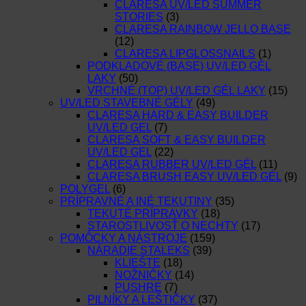
CLARESA UV/LED SUMMER
STORIES
(3)
CLARESA RAINBOW JELLO BASE
(12)
CLARESA LIPGLOSSNAILS
(1)
PODKLADOVÉ (BASE) UV/LED GÉL
LAKY
(50)
VRCHNÉ (TOP) UV/LED GÉL LAKY
(15)
UV/LED STAVEBNÉ GÉLY
(49)
CLARESA HARD & EASY BUILDER
UV/LED GEL
(7)
CLARESA SOFT & EASY BUILDER
UV/LED GEL
(22)
CLARESA RUBBER UV/LED GÉL
(11)
CLARESA BRUSH EASY UV/LED GÉL
(9)
POLYGEL
(6)
PRÍPRAVNÉ A INÉ TEKUTINY
(35)
TEKUTÉ PRÍPRAVKY
(18)
STAROSTLIVOSŤ O NECHTY
(17)
POMÔCKY A NÁSTROJE
(159)
NÁRADIE STALEKS
(39)
KLIEŠTE
(18)
NOŽNIČKY
(14)
PUSHRE
(7)
PILNÍKY A LEŠTIČKY
(37)