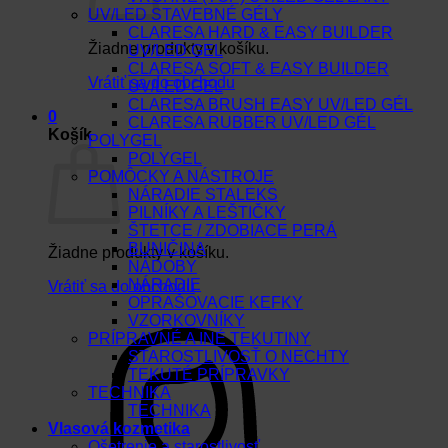
UV/LED STAVEBNÉ GÉLY
CLARESA HARD & EASY BUILDER
Žiadne produkty v košíku.
UV/LED GEL
CLARESA SOFT & EASY BUILDER
Vrátiť sa do obchodu
UV/LED GEL
CLARESA BRUSH EASY UV/LED GÉL
0
CLARESA RUBBER UV/LED GÉL
Košík
POLYGEL
POLYGEL
POMÔCKY A NÁSTROJE
NÁRADIE STALEKS
PILNÍKY A LEŠTIČKY
ŠTETCE / ZDOBIACE PERÁ
BUNIČINA
Žiadne produkty v košíku.
NÁDOBY
NÁRADIE
Vrátiť sa do obchodu
OPRAŠOVACIE KEFKY
VZORKOVNÍKY
PRÍPRAVNÉ A INÉ TEKUTINY
STAROSTLIVOSŤ O NECHTY
TEKUTÉ PRÍPRAVKY
TECHNIKA
TECHNIKA
Vlasová kozmetika
Ošetrenie a starostlivosť