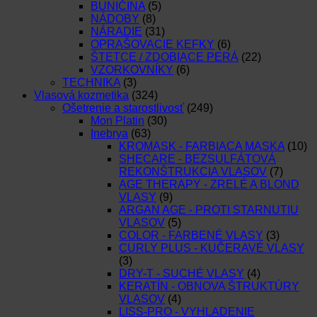
BUNIČINA
(5)
NÁDOBY
(8)
NÁRADIE
(31)
OPRAŠOVACIE KEFKY
(6)
ŠTETCE / ZDOBIACE PERÁ
(22)
VZORKOVNÍKY
(6)
TECHNIKA
(3)
Vlasová kozmetika
(324)
Ošetrenie a starostlivosť
(249)
Mon Platin
(30)
Inebrya
(63)
KROMASK - FARBIACA MASKA
(10)
SHECARE - BEZSULFÁTOVÁ
REKONŠTRUKCIA VLASOV
(7)
AGE THERAPY - ZRELÉ A BLOND
VLASY
(9)
ARGAN AGE - PROTI STARNUTIU
VLASOV
(5)
COLOR - FARBENÉ VLASY
(3)
CURLY PLUS - KUČERAVÉ VLASY
(3)
DRY-T - SUCHÉ VLASY
(4)
KERATÍN - OBNOVA ŠTRUKTÚRY
VLASOV
(4)
LISS-PRO - VYHLADENIE