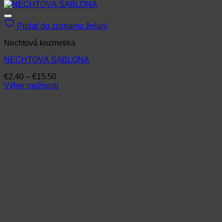
Pridať do zoznamu želaní
Nechtová kozmetika
NECHTOVÁ ŠABLÓNA
Price
€
2.40
–
€
15.50
range:
Výber možností
Tento
€2.40
produkt
through
má
€15.50
viacero
variantov.
Možnosti
si
môžete
vybrať
na
stránke
produktu.