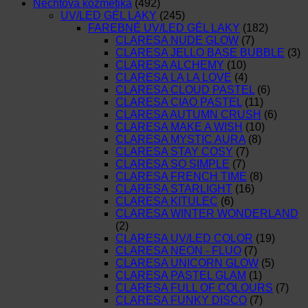
Nechtová kozmetika
(492)
UV/LED GÉL LAKY
(245)
FAREBNÉ UV/LED GÉL LAKY
(182)
CLARESA NUDE GLOW
(7)
CLARESA JELLO BASE BUBBLE
(3)
CLARESA ALCHEMY
(10)
CLARESA LA LA LOVE
(4)
CLARESA CLOUD PASTEL
(6)
CLARESA CIAO PASTEL
(11)
CLARESA AUTUMN CRUSH
(6)
CLARESA MAKE A WISH
(10)
CLARESA MYSTIC AURA
(8)
CLARESA STAY COSY
(7)
CLARESA SO SIMPLE
(7)
CLARESA FRENCH TIME
(8)
CLARESA STARLIGHT
(16)
CLARESA KITULEC
(6)
CLARESA WINTER WONDERLAND
(2)
CLARESA UV/LED COLOR
(19)
CLARESA NEON - FLUO
(7)
CLARESA UNICORN GLOW
(5)
CLARESA PASTEL GLAM
(1)
CLARESA FULL OF COLOURS
(7)
CLARESA FUNKY DISCO
(7)