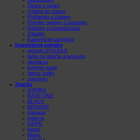
Oprašováky
Štetce a misky
Výplne do vlasov
Pláštenky a zástery
Pinetky, sponky a vlásenky
Nádoby a rozprašovače
Zrkadlá
Kadernícke pomôcky
Kozmetické potreby
pinzety STALEKS
farby na obočie a peroxidy
depilácia
bylinné masti
štetce, kefky
pomôcky
Značky
ASPIRA
BASE ONE
BLACK
BROAER
Hairway
Inebrya
KIEPE
loreal
Matrix