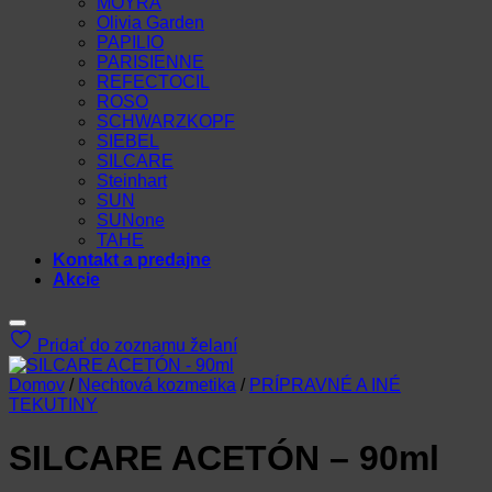
MOYRA
Olivia Garden
PAPILIO
PARISIENNE
REFECTOCIL
ROSO
SCHWARZKOPF
SIEBEL
SILCARE
Steinhart
SUN
SUNone
TAHE
Kontakt a predajne
Akcie
Pridať do zoznamu želaní
Domov
/
Nechtová kozmetika
/
PRÍPRAVNÉ A INÉ
TEKUTINY
SILCARE ACETÓN – 90ml